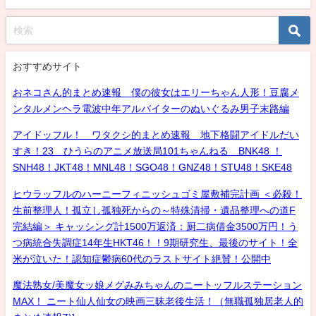
おすすめサイト
おネコさん的まとめ速報 僕の彼女はエリーちゃん人形！豆腐メ
ンタルメンヘラ電波中年アルバイターのぬいぐるみ男子末路編
アイドッフル！ ワタクシ的まとめ速報 地下格闘アイドルだい
すき！23 ひうらのアニメ放送局101ちゃんねる BNK48 ！
SNH48！JKT48！MNL48！SGO48！GNZ48！STU48！SKE48
ヒウラッフルのハーニーフィニッシュゴミ屋敷補完計画 ＜必殺！
生前整理人！孤立し孤独死からの～特殊清掃・遺品整理への道F
完結編＞ キャッシング計1500万返済：厨二病借金3500万円！う
つ病統合失調症14年生HKT46！！9期研究生、最後のサイト！全
米が泣いた！認知症鬱病60代のラストサイト絶賛！公開中
魔法熟女/美魔女ッ娘メグみみちゃんのニートッフルステーション
MAX！ ニート仙人仙女の映画三昧老後生活！（無職孤独居老人的