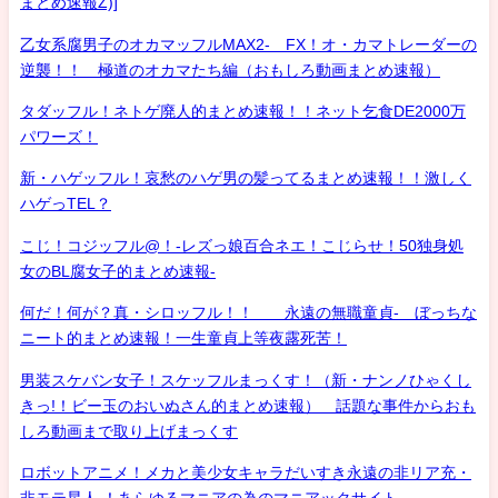
まとめ速報Z)]
乙女系腐男子のオカマッフルMAX2- FX！オ・カマトレーダーの
逆襲！！ 極道のオカマたち編（おもしろ動画まとめ速報）
タダッフル！ネトゲ廃人的まとめ速報！！ネット乞食DE2000万
パワーズ！
新・ハゲッフル！哀愁のハゲ男の髪ってるまとめ速報！！激しく
ハゲっTEL？
こじ！コジッフル@！-レズっ娘百合ネエ！こじらせ！50独身処
女のBL腐女子的まとめ速報-
何だ！何が？真・シロッフル！！ 永遠の無職童貞- ぼっちな
ニート的まとめ速報！一生童貞上等夜露死苦！
男装スケバン女子！スケッフルまっくす！（新・ナンノひゃくし
きっ!！ビー玉のおいぬさん的まとめ速報） 話題な事件からおも
しろ動画まで取り上げまっくす
ロボットアニメ！メカと美少女キャラだいすき永遠の非リア充・
非モテ星人 ！あらゆるマニアの為のマニアックサイト