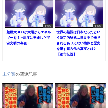
未分類
未分類
超巨大UFOが太陽からエネル
世界の起源は日本だったとい
ギーを？ ~高度に発達した宇
う決定的証拠…世界中で発見
宙文明の存在~
されるありえない物体と歴史
を覆す超古代の真実とは?
【都市伝説】
未分類
の関連記事