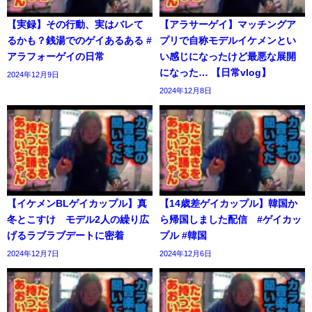
【実録】その行動、実はバレて
【アラサーゲイ】マッチングア
るかも？銭湯でのゲイあるある #
プリで自称モデルイケメンとい
アラフォーゲイの日常
い感じになったけど最悪な展開
になった… 【日常vlog】
2024年12月9日
2024年12月8日
【イケメンBLゲイカップル】真
【14歳差ゲイカップル】韓国か
冬とこすけ モデル2人の繰り広
ら帰国しました配信 #ゲイカッ
げるラブラブデートに密着
プル #韓国
2024年12月7日
2024年12月6日