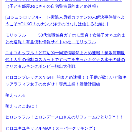
（子ども部屋おばさんの自宅警備員的まとめ速報）
[ヨシヨシロッフル-！！-素浪人勇者カツオンの未解決事件簿へよ
うこそYOUKO！のナンノ洋子のはなしは信じるな編）]
モリッフル！ 50代無職独身ガチホモ童貞！女装子オネエ的ま
とめ速報！有益便利情報サイトの杜 モリッフル
ユキユキッフル！ど底辺的一同驚愕騒然まとめ速報！超氷河期世
代！人生の強制ロスカットですべてを失ったキグナス氷子の愛の
クリスタルキングボンビー脱出大作戦
ヒロコンプレックスNIGHT 的まとめ速報！！子供が欲しいど陰キ
ャアラフィフ女子のめざせ！専業主婦！婚活計画編
萌えっふる！
萌えっとこあに！
ヒロシッフル！ヒロシデース山さんのリフォームひとりDIY！！
ヒロユキユキッフルMAX！スーパークッキング！