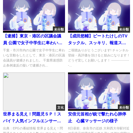
未分類
未分類
【逮捕】東京・港区の区議会議
【成田悠輔】ビートたけしのTV
員 公園で女子中学生に卑わいな
タックル、スッキリ、報道ステ
言動か
ーションとメディアに引っ張り
千葉・市川市内の公園で女子中学生に卑わ
ご視聴ありがとうございます! チャンネル
いな言動をしたとして、東京・港区の区議
登録・高評価を頂けると励みになります！
だこの成田先生出演まとめ 削除
会議員が逮捕されました。 千葉県迷惑防
どうぞ宜しくお願いします！ ---------------
依頼のあった動画完全版 【成田
止条例違反の疑いで逮捕され...
-...
悠輔切り抜き/成田祐輔/日経テレ
東大学/初耳学/林修】
文化
未分類
世界まる見え！問題児ＳＰ！ス
安倍元首相が銃で撃たれ心肺停
パイ？人気インフルエンサー女
止 心臓マッサージの様子
性(秘)正体ダチョウ倶楽部[字]…
出典：EPGの番組情報 世界まる見え！問
8日昼前、奈良市の近鉄 大和西大寺駅付近