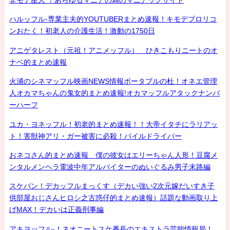
ハルッフル-専業主夫的YOUTUBERまとめ速報！キモデブロリコ
ンおたく！初老人の介護生活！激動の1750日
アニゲタレスト（元祖！アニメッフル） ひきこもりニートのオ
ナベ的まとめ速報
火浦のシネマッフル映画NEWS情報ポータブルの杜！オネエ管理
人オカマちゃんの鬼女的まとめ速報!オカマッフルアタックナンバ
ーハーフ
ユカ・ヨネッフル！初老的まとめ速報！！大帝イタチにラリアッ
ト！害獣神アリ・ガー被害に必殺！パイルドライバー
おネコさん的まとめ速報 僕の彼女はエリーちゃん人形！豆腐メ
ンタルメンヘラ電波中年アルバイターのぬいぐるみ男子末路編
スケバン！デカッフルまっくす（デカい強い2次元嫁だいすき子
供部屋おじさんヒロシ之古惑仔的まとめ速報）話題な動画取り上
げMAX！デカいは正義刑事編
アキヨッフル-！ネオニートスケ番長のエキストラ芸能情報局！