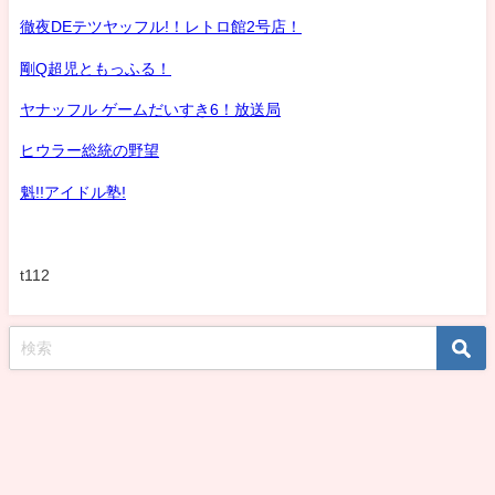
徹夜DEテツヤッフル!！レトロ館2号店！
剛Q超児ともっふる！
ヤナッフル ゲームだいすき6！放送局
ヒウラー総統の野望
魁!!アイドル塾!
t112