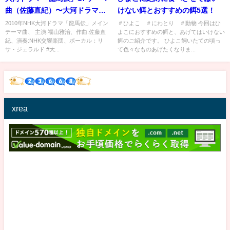
曲（佐藤直紀）〜大河ドラマ名
けない餌とおすすめの餌5選！
曲選〜
2010年NHK大河ドラマ「龍馬伝」メイン
＃ひよこ ＃にわとり ＃動物 今回はひ
テーマ曲、 主演:福山雅治、作曲:佐藤直
よこにおすすめの餌と、あげてはいけない
紀、演奏:NHK交響楽団、ボーカル：リ
餌のご紹介です。 ひよこ飼いたての頃っ
サ・ジェラルド #大...
て色々なものあげたくなりま...
xrea