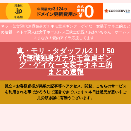
ネット乞食50代無職独身ガチホモ童貞ギング・ゲイなー女装子オネエ的まと
め速報！ネトゲ廃人は女子ホームレス三銃士伝説！あおいちゃん！ホームレ
スまなみ！愛内アイラ応援してます！
真・モリ・タダッフル2！！50
代無職独身ガチホモ童貞ギン
グ・ゲイなー女装子オネエ的
まとめ速報
孤立＜お客様皆様が掲載の記事等へアクセス、閲覧、こちらのサービス
を利用される事でかろうじて運営できています＞本日は足元が悪い中ご
足労頂き誠に有難うございます。