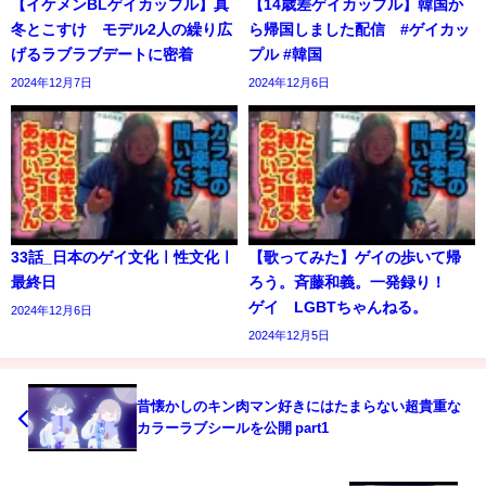
【イケメンBLゲイカップル】真
【14歳差ゲイカップル】韓国か
冬とこすけ モデル2人の繰り広
ら帰国しました配信 #ゲイカッ
げるラブラブデートに密着
プル #韓国
2024年12月7日
2024年12月6日
33話_日本のゲイ文化ㅣ性文化ㅣ
【歌ってみた】ゲイの歩いて帰
最終日
ろう。斉藤和義。一発録り！
ゲイ LGBTちゃんねる。
2024年12月6日
2024年12月5日
昔懐かしのキン肉マン好きにはたまらない超貴重な
カラーラブシールを公開 part1