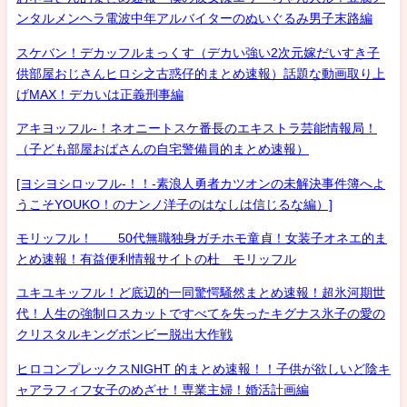
ンタルメンヘラ電波中年アルバイターのぬいぐるみ男子末路編
スケバン！デカッフルまっくす（デカい強い2次元嫁だいすき子
供部屋おじさんヒロシ之古惑仔的まとめ速報）話題な動画取り上
げMAX！デカいは正義刑事編
アキヨッフル-！ネオニートスケ番長のエキストラ芸能情報局！
（子ども部屋おばさんの自宅警備員的まとめ速報）
[ヨシヨシロッフル-！！-素浪人勇者カツオンの未解決事件簿へよ
うこそYOUKO！のナンノ洋子のはなしは信じるな編）]
モリッフル！ 50代無職独身ガチホモ童貞！女装子オネエ的ま
とめ速報！有益便利情報サイトの杜 モリッフル
ユキユキッフル！ど底辺的一同驚愕騒然まとめ速報！超氷河期世
代！人生の強制ロスカットですべてを失ったキグナス氷子の愛の
クリスタルキングボンビー脱出大作戦
ヒロコンプレックスNIGHT 的まとめ速報！！子供が欲しいど陰キ
ャアラフィフ女子のめざせ！専業主婦！婚活計画編