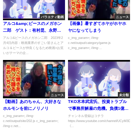
バラエティ動画
ニュース
アルコ&amp;ピースのメガホン
【画像】暑すぎてホヤがホヤホ
二郎 ゲスト：有村昆、永野、
ヤになってしまう
高野正成、村田大樹 2月4日
アルコ&ピースのメガホン二郎 2023年2
c_img_param=; //img-
月4日内容：映画業界のすごい皆さんとア
c.net/output/category/game.js
ルコ＆ピースが仲良くなるため映画×お笑
c_img_param=; //img-...
いがテーマの企...
ニュース
未分類
【動画】あのちゃん、大好きな
TKO木本武宏氏、投資トラブル
ホルモンを前にノリノリ
で事務所解雇の危機。負債1億円
超の詐欺的事業への関与疑惑が
c_img_param=; //img-
チャンネル登録はコチラ
c.net/output/site/202.js c_img_param=;
https://www.youtube.com/channel/UCyM3D
物議を醸している。#TKO#借金#
//img-c.net...
《...
木下隆行#木本武宏#詐欺#ジャッ