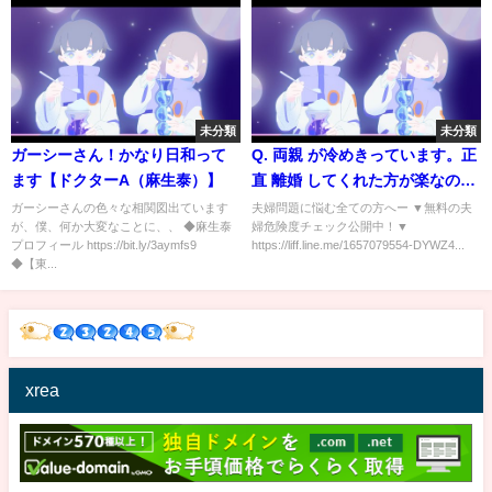
キーニュース#shorts
未分類
未分類
ガーシーさん！かなり日和って
Q. 両親 が冷めきっています。正
ます【ドクターA（麻生泰）】
直 離婚 してくれた方が楽なの
に…。【 夫婦問題 カウンセラー
ガーシーさんの色々な相関図出ています
夫婦問題に悩む全ての方へー ▼無料の夫
が、僕、何か大変なことに、、 ◆麻生泰
婦危険度チェック公開中！▼
岡野あつこ 】
プロフィール https://bit.ly/3aymfs9
https://liff.line.me/1657079554-DYWZ4...
◆【東...
xrea