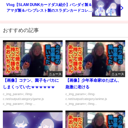
Vlog【SLAM DUNKカードダス紹介】バンダイ製＆
アマダ製＆バンプレスト製のスラダンカードコレク
ション動画
おすすめの記事
ニュース
ニュース
【画像】コナン、園子をバカに
【画像】少年革命家ゆたぼん、
しまくっていたｗｗｗｗｗｗ
急激に老ける
c_img_param=; //img-
c_img_param=; //img-
c.net/output/category/game.js
c.net/output/category/anime.js
c_img_param=; //img-...
c_img_param=; //img...