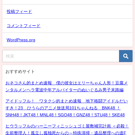
投稿フィード
コメントフィード
WordPress.org
おすすめサイト
おネコさん的まとめ速報 僕の彼女はエリーちゃん人形！豆腐メ
ンタルメンヘラ電波中年アルバイターのぬいぐるみ男子末路編
アイドッフル！ ワタクシ的まとめ速報 地下格闘アイドルだい
すき！23 ひうらのアニメ放送局101ちゃんねる BNK48 ！
SNH48！JKT48！MNL48！SGO48！GNZ48！STU48！SKE48
ヒウラッフルのハーニーフィニッシュゴミ屋敷補完計画 ＜必殺！
生前整理人！孤立し孤独死からの～特殊清掃・遺品整理への道F