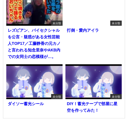
未分類
未分類
レズビアン、バイセクシャル
打倒・愛内アイラ
を公言・疑惑がある女性芸能
人TOP17／工藤静香の元カノ
と言われる知念里奈やAKB内
での女同士の恋模様が…。
未分類
未分類
ダイソー蓄光シール
DIY！蓄光テープで部屋に星
空を作ってみた！