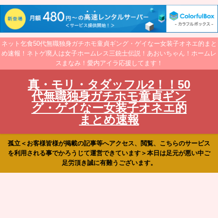
ネット乞食50代無職独身ガチホモ童貞ギング・ゲイなー女装子オネエ的まと
め速報！ネトゲ廃人は女子ホームレス三銃士伝説！あおいちゃん！ホームレ
スまなみ！愛内アイラ応援してます！
真・モリ・タダッフル2！！50
代無職独身ガチホモ童貞ギン
グ・ゲイなー女装子オネエ的
まとめ速報
孤立＜お客様皆様が掲載の記事等へアクセス、閲覧、こちらのサービス
を利用される事でかろうじて運営できています＞本日は足元が悪い中ご
足労頂き誠に有難うございます。