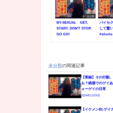
未分類
BY-SEXUAL GET,
バイセ
START, DON'T STOP,
して驚い
GO GO!
#short
未分類
の関連記事
【実録】その行動
も？銭湯でのゲイあ
ォーゲイの日常
2024年12月9日
【イケメンBLゲイ