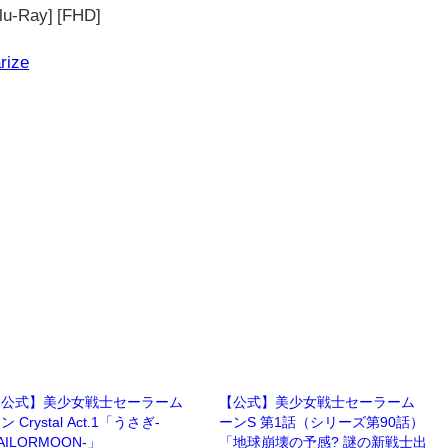
ay] [FHD]
rize
【公式】美少女戦士セーラーム
【公式】美少女戦士セーラーム
ン Crystal Act.1「うさぎ-
ーンS 第1話（シリーズ第90話）
AILORMOON-」
「地球崩壊の予感? 謎の新戦士出