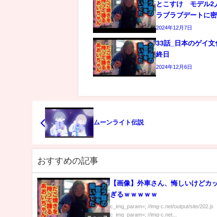
とこすけ モデル2
ラブラブデートに
2024年12月7日
33話_日本のゲイ
終日
2024年12月6日
ムーンライト伝説
おすすめの記事
【画像】外車さん、悔しいけどカ
ぎるｗｗｗｗｗ
c_img_param=; //img-c.net/output/site/202.js
c_img_param=; //img-c.net...