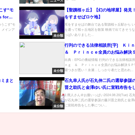
ニュース
こす"モ
【聖蹟桜ヶ丘】【幻の地球屋】発見
for
をすませばロケ地】
うこす"モ
耳をすませばの舞台である聖蹟桜ヶ丘駅から 
 メインア
を通って桜ヶ丘地区を散策 映画で出てきそう
っぱいありました...
未分類
行列のできる法律相談所[字] Ｋ
＆ Ｐｒｉｎｃｅ全員のお悩み解決
の番組内容解析まとめ
出典：EPGの番組情報 行列のできる法律相談
ｎｇ ＆ Ｐｒｉｎｃｅ全員のお悩み解決ＳＰ
寝つきが悪い！永瀬…しっかり者だと思われ...
未分類
コミまと
石丸幸人氏が石丸伸二氏の選挙参謀
晋之助氏と金澤ゆい氏に宣戦布告を
について立花孝志氏が動画を出され
1:廃人さん＠お腹いっぱい2024.08.20(Tue) 
が石丸伸二氏の選挙参謀の藤川晋之助氏と金澤
ことについて
に宣戦布告をした事につい...
未分類