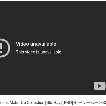
ormations Make-Up Collection [Blu-Ray] [FHD] セーラームーンS