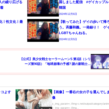
人の繰り広げる
国しました配信 #ゲイカップル 
密着
韓国
2024年12月6日
文化ㅣ性文化ㅣ最
【歌ってみた】ゲイの歩いて帰
う。斉藤和義。一発録り！ 
LGBTちゃんねる。
2024年12月5日
【公式】美少女戦士セーラームーンS 第1話（シリ
ーズ第90話）「地球崩壊の予感? 謎の新戦士出
現」
ッコよす
【画像】一番右の女の子を選んでし
像
c_img_param=; //img-c.net/output/category/anim
c_img_param=; //img...