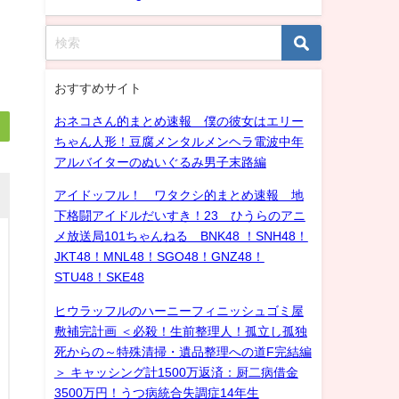
おすすめサイト
おネコさん的まとめ速報 僕の彼女はエリー
ちゃん人形！豆腐メンタルメンヘラ電波中年
アルバイターのぬいぐるみ男子末路編
アイドッフル！ ワタクシ的まとめ速報 地
下格闘アイドルだいすき！23 ひうらのアニ
メ放送局101ちゃんねる BNK48 ！SNH48！
JKT48！MNL48！SGO48！GNZ48！
STU48！SKE48
ヒウラッフルのハーニーフィニッシュゴミ屋
敷補完計画 ＜必殺！生前整理人！孤立し孤独
死からの～特殊清掃・遺品整理への道F完結編
＞ キャッシング計1500万返済：厨二病借金
3500万円！うつ病統合失調症14年生