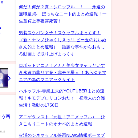
#
何だ！何が？真・シロッフル！！ 永遠の
無職童貞- ぼっちなニート的まとめ速報！一
生童貞上等夜露死苦！
ろ
男装スケバン女子！スケッフルまっくす！
ゲイ
（新・ナンノひゃくしきっ!！ビー玉のおいぬ
さん的まとめ速報） 話題な事件からおもし
ろ動画まで取り上げまっくす
ロボットアニメ！メカと美少女キャラだいす
き永遠の非リア充・非モテ星人 ！あらゆるマ
ニアの為のマニアックサイト
ハルッフル-専業主夫的YOUTUBERまとめ速
報！キモデブロリコンおたく！初老人の介護
生活！激動の1750日
まう画
アニゲタレスト（元祖！アニメッフル） ひ
きこもりニートのオナベ的まとめ速報
e.js
火浦のシネマッフル映画NEWS情報ポータブ