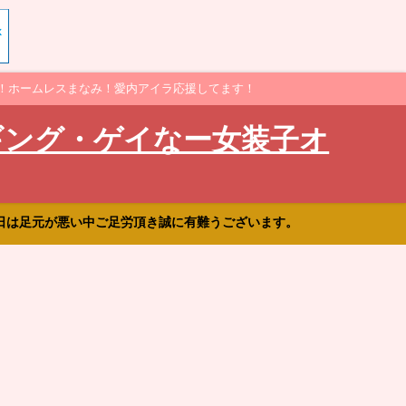
！ホームレスまなみ！愛内アイラ応援してます！
ギング・ゲイなー女装子オ
日は足元が悪い中ご足労頂き誠に有難うございます。