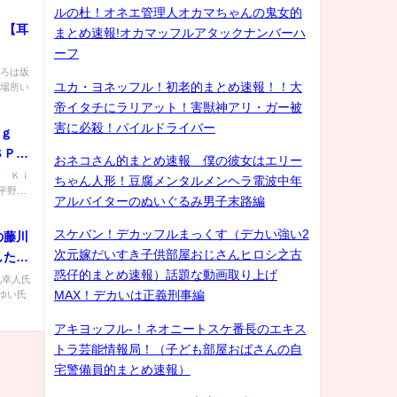
ルの杜！オネエ管理人オカマちゃんの鬼女的
！【耳
まとめ速報!オカマッフルアタックナンバーハ
ーフ
いろは坂
ユカ・ヨネッフル！初老的まとめ速報！！大
な場所い
帝イタチにラリアット！害獣神アリ・ガー被
害に必殺！パイルドライバー
ｉｎｇ
ＳＰ…
おネコさん的まとめ速報 僕の彼女はエリー
所 Ｋｉ
ちゃん人形！豆腐メンタルメンヘラ電波中年
平野…
アルバイターのぬいぐるみ男子末路編
スケバン！デカッフルまっくす（デカい強い2
の藤川
次元嫁だいすき子供部屋おじさんヒロシ之古
した事
惑仔的まとめ速報）話題な動画取り上げ
ている
石丸幸人氏
ゆい氏
MAX！デカいは正義刑事編
アキヨッフル-！ネオニートスケ番長のエキス
トラ芸能情報局！（子ども部屋おばさんの自
宅警備員的まとめ速報）