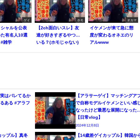
ゲイ
ホモ
オカマ
クシャルを公表
【2ch面白いスレ】友
イケメンが来て急に態
た有名人10選
達が好きすぎるやつ…
度が変わるオネエのリ
s #雑学
いる？(ホモじゃない)
アルwww
、実はバレてるか
【アラサーゲイ】マッチングア
るある #アラフ
で自称モデルイケメンといい感
なったけど最悪な展開になった
【日常vlog】
2024年12月8日
カップル】真冬
【14歳差ゲイカップル】韓国か