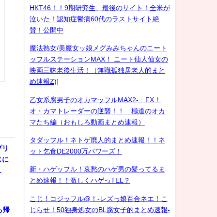
HKT46！！9期研究生、最後のサイト！全米が
泣いた！認知症鬱病60代のラストサイト絶
賛！公開中
魔法熟女/美魔女ッ娘メグみみちゃんのニート
ッフルステーションMAX！ ニート仙人仙女の
映画三昧老後生活！（無職孤独居老人的まと
め速報Z)]
乙女系腐男子のオカマッフルMAX2- FX！
オ・カマトレーダーの逆襲！！ 極道のオカ
マたち編（おもしろ動画まとめ速報）
タダッフル！ネトゲ廃人的まとめ速報！！ネ
プリ
ット乞食DE2000万パワーズ！
じに
新・ハゲッフル！哀愁のハゲ男の髪ってるま
…
とめ速報！！激しくハゲっTEL？
こじ！コジッフル@！-レズっ娘百合ネエ！こ
じらせ！50独身処女のBL腐女子的まとめ速報-
ら帰