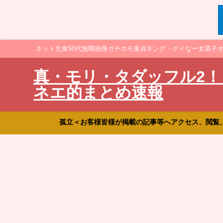
ネット乞食50代無職独身ガチホモ童貞ギング・ゲイなー女装子
真・モリ・タダッフル2！
ネエ的まとめ速報
孤立＜お客様皆様が掲載の記事等へアクセス、閲覧