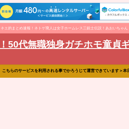
オネエ的まとめ速報！ネトゲ廃人は女子ホームレス三銃士伝説！あおいちゃん
！50代無職独身ガチホモ童貞
、こちらのサービスを利用される事でかろうじて運営できています＞本