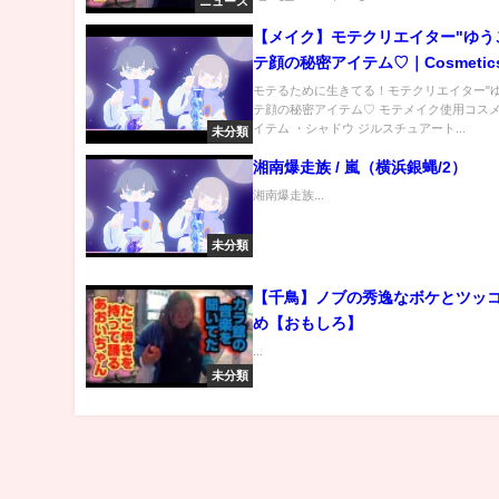
ニュース
【メイク】モテクリエイター"ゆう
テ顔の秘密アイテム♡｜Cosmetics 
MOTE face♡
モテるために生きてる！モテクリエイター"ゆ
テ顔の秘密アイテム♡ モテメイク使用コスメ
イテム ・シャドウ ジルスチュアート...
未分類
湘南爆走族 / 嵐（横浜銀蝿/2）
湘南爆走族...
未分類
【千鳥】ノブの秀逸なボケとツッ
め【おもしろ】
...
未分類