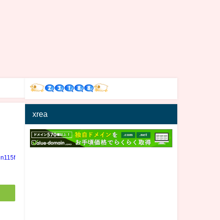
xrea
in115f