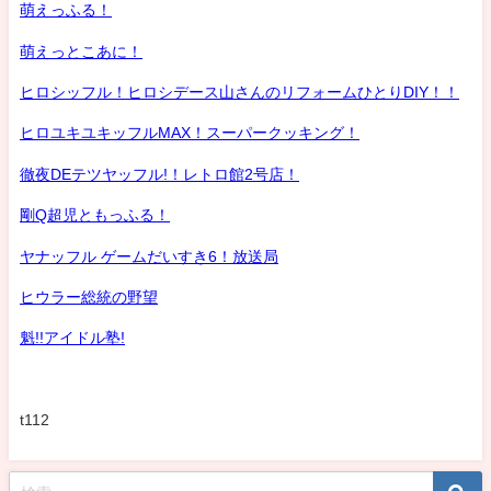
萌えっふる！
萌えっとこあに！
ヒロシッフル！ヒロシデース山さんのリフォームひとりDIY！！
ヒロユキユキッフルMAX！スーパークッキング！
徹夜DEテツヤッフル!！レトロ館2号店！
剛Q超児ともっふる！
ヤナッフル ゲームだいすき6！放送局
ヒウラー総統の野望
魁!!アイドル塾!
t112