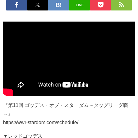
LINE
『第11回 ゴッデス・オブ・スターダム～タッグリーグ戦
～』
https://wwr-stardom.com/schedule/
▼レッドゴッデス