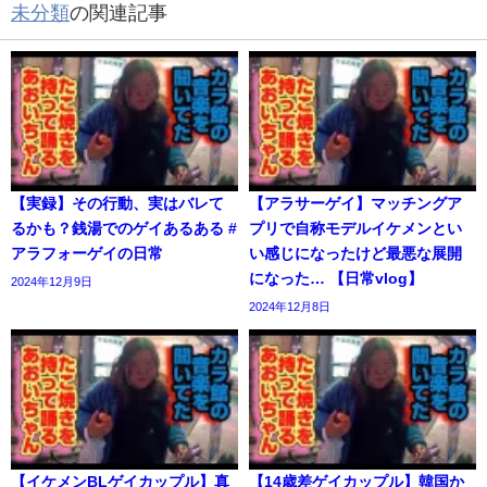
未分類
の関連記事
【実録】その行動、実はバレて
【アラサーゲイ】マッチングア
るかも？銭湯でのゲイあるある #
プリで自称モデルイケメンとい
アラフォーゲイの日常
い感じになったけど最悪な展開
になった… 【日常vlog】
2024年12月9日
2024年12月8日
【イケメンBLゲイカップル】真
【14歳差ゲイカップル】韓国か