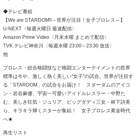
◆テレビ番組
【We are STARDOM!!～世界が注目！女子プロレス～】
U-NEXT〈毎週火曜日 最速配信〉
Amazon Prime Video〈月末水曜 まとめて配信〉
TVK テレビ神奈川〈毎週水曜 23:00～23:30 放送〉
他
プロレス・総合格闘技など格闘エンターテイメントの世界
標準は今や、激しく熱く美しい“女子”の試合。世界が注目す
る「STARDOM」の試合をお届け！ スターダムのアイコ
ン・岩谷麻優、宇宙一可愛いアイドルレスラー・中野た
む、美しき狂気・ジュリア、ビッグダディ三女・林下詩美
ら、キラキラ輝くスターが集結！ 女子プロレス黄金時代
へ★
再生リスト