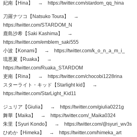
妃南【Hina】 → https://twitter.com/stardom_qq_hina
刀羅ナツコ【Natsuko Toura】 →
https://twitter.com/STARDOM_N
鹿島沙希【Saki Kashima】 →
https://twitter.com/emblem_saki555
小波【Konami】 → https://twitter.com/k_o_n_a_m_i_
琉悪夏【Ruaka】 →
https://twitter.com/Ruaka_STARDOM
吏南【Rina】 → https://twitter.com/chocobi1228rina
スターライト・キッド【Starlight kid】 →
https://twitter.com/StarLight_Kid11
ジュリア【Giulia】 → https://twitter.com/giulia0221g
舞華【Maika】 → https://twitter.com/_Maika0324
朱里【Syuri Kondo】 → https://twitter.com/@syuri_wv3s
ひめか【Himeka】 → https://twitter.com/himeka_art