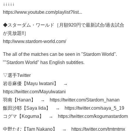
↓↓↓↓↓
https://www.youtube.com/playlist?list...
◆スターダム・ワールド［月額920円で最新試合/過去試合
が見放題!!］
http://www.stardom-world.com/
The all of the matches can be seen in "Stardom World".
""Stardom World" has English subtitles.
▽選手Twitter
岩谷麻優【Mayu Iwatani】 →
https://twitter.com/MayuIwatani
羽南【Hanan】 → https://twitter.com/Stardom_hanan
飯田沙耶【Saya Iida】 → https://twitter.com/saya_5_19
コグマ【Koguma】 → https://twitter.com/kogumastardom
中野たむ【Tam Nakano】 → https://twitter.com/tmtmtmx