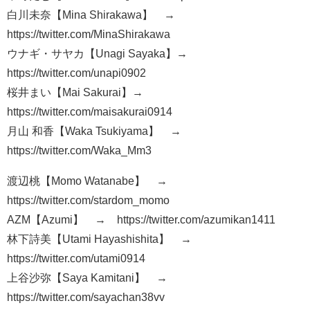
白川未奈【Mina Shirakawa】 →
https://twitter.com/MinaShirakawa
ウナギ・サヤカ【Unagi Sayaka】→
https://twitter.com/unapi0902
桜井まい【Mai Sakurai】→
https://twitter.com/maisakurai0914
月山 和香【Waka Tsukiyama】 →
https://twitter.com/Waka_Mm3
渡辺桃【Momo Watanabe】 →
https://twitter.com/stardom_momo
AZM【Azumi】 → https://twitter.com/azumikan1411
林下詩美【Utami Hayashishita】 →
https://twitter.com/utami0914
上谷沙弥【Saya Kamitani】 →
https://twitter.com/sayachan38vv