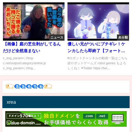
ニュース
未分類
【画像】庭の芝生剥がしてるん
優しい兄がついにブチギレ！ケ
だけど全然進まない
ンカしたら即終了【フォートナ
イト】 家族Vlog
c_img_param=; //img-
#ロボットチャンネルの動画一覧はこちら
c.net/output/category/anime.js
@ロボットゲームズ robot games もよろ
c_img_param=; //img...
しくね！ ◉Twitter https://twi...
xrea