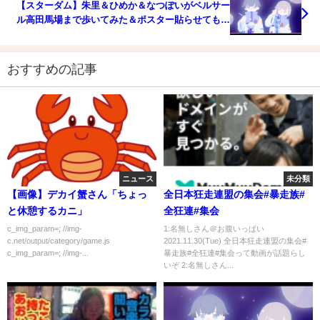
【スターダム】朱里＆ひめか＆なつぽいがベルサー
ル高田馬場まで歩いてみた＆ポスター貼らせてもら
いました☆【STARDOM】
おすすめの記事
ニュース
未分類
【画像】デカイ蟹さん「ちょっ
全日本狂走連盟の集会#暴走族#
と休憩するカニ」
全狂連#集会
c_img_param=; //img-
1:名無しさん＠お腹いっぱい
c.net/output/category/game.js
2021.11.30(Tue) 全日本狂走連盟の集会#
c_img_param=; //img-...
暴走族#全狂連#集会って動画が話題らし
いぞ 2:名無しさん...