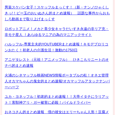
男装スケバン女子！スケッフルまっくす！（新・ナンノひゃくし
きっ!！ビー玉のおいぬさん的まとめ速報） 話題な事件からおも
しろ動画まで取り上げまっくす
ロボットアニメ！メカと美少女キャラだいすき永遠の非リア充・
非モテ星人 ！あらゆるマニアの為のマニアックサイト
ハルッフル-専業主夫的YOUTUBERまとめ速報！キモデブロリコ
ンおたく！初老人の介護生活！激動の1750日
アニゲタレスト（元祖！アニメッフル） ひきこもりニートのオ
ナベ的まとめ速報
火浦のシネマッフル映画NEWS情報ポータブルの杜！オネエ管理
人オカマちゃんの鬼女的まとめ速報!オカマッフルアタックナンバ
ーハーフ
ユカ・ヨネッフル！初老的まとめ速報！！大帝イタチにラリアッ
ト！害獣神アリ・ガー被害に必殺！パイルドライバー
おネコさん的まとめ速報 僕の彼女はエリーちゃん人形！豆腐メ