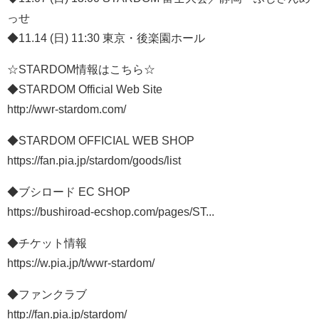
っせ
◆11.14 (日) 11:30 東京・後楽園ホール
☆STARDOM情報はこちら☆
◆STARDOM Official Web Site
http://wwr-stardom.com/
◆STARDOM OFFICIAL WEB SHOP
https://fan.pia.jp/stardom/goods/list
◆ブシロード EC SHOP
https://bushiroad-ecshop.com/pages/ST...
◆チケット情報
https://w.pia.jp/t/wwr-stardom/
◆ファンクラブ
http://fan.pia.jp/stardom/