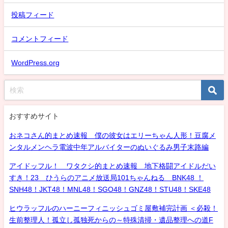
投稿フィード
コメントフィード
WordPress.org
おすすめサイト
おネコさん的まとめ速報 僕の彼女はエリーちゃん人形！豆腐メ
ンタルメンヘラ電波中年アルバイターのぬいぐるみ男子末路編
アイドッフル！ ワタクシ的まとめ速報 地下格闘アイドルだい
すき！23 ひうらのアニメ放送局101ちゃんねる BNK48 ！
SNH48！JKT48！MNL48！SGO48！GNZ48！STU48！SKE48
ヒウラッフルのハーニーフィニッシュゴミ屋敷補完計画 ＜必殺！
生前整理人！孤立し孤独死からの～特殊清掃・遺品整理への道F