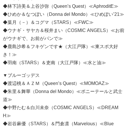
◆林下詩美＆上谷沙弥（Queen’s Quest）≪AphroditE≫
◆ひめか＆なつぽい（Donna del Mondo）≪ひめぽい’21≫
◆葉月（－）＆コグマ（STARS）≪FWC≫
◆ウナギ・サヤカ＆桜井まい（COSMIC ANGELS）≪お前
がウナギで、お前がパンで≫
◆鹿島沙希＆フキゲンです★（大江戸隊）≪東スポ大好
き！≫
◆羽南（STARS）＆吏南（大江戸隊）≪水と油≫
▼ブルーゴッデス
◆渡辺桃＆ＡＺＭ（Queen’s Quest）≪MOMOAZ≫
◆朱里＆舞華（Donna del Mondo）≪ポニーテールと武士
道≫
◆中野たむ＆白川未奈（COSMIC ANGELS）≪DREAM
H≫
◆岩谷麻優（STARS）＆門倉凛（Marvelous）≪Blue