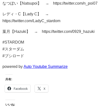
なつぽい【Natsupoi】 → https://twitter.com/n_poi07
レディ・C【Lady C】 →
https://twitter.com/LadyC_stardom
葉月【Hazuki】 → https://twitter.com/0929_hazuki
#STARDOM
#スターダム
#ブシロード
powered by
Auto Youtube Summarize
共有:
Facebook
X
いいね: