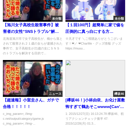
未分類
未分類
【旭川女子高校生殺害事件】被
【１回100円】超簡単に家で歯を
害者の女性“SNSトラブル”解決
圧倒的に真っ白にする方
目的で電子マネー10万円分を送
法！！！！私のセルフホワイト
北海道旭川市で女子高校生が、橋から落と
※天才です ＼ご視聴ありがとうございま
されて殺害され２１歳の女らが逮捕された
す！❤︎／ ❤︎CharMe・グッズ情報 グッズ
ると内田梨瑚容疑者に伝える…
ニングを紹介したよ！【３Dクレ
事件で、女子高校生が21歳の女にＳＮＳ
https://muuu...
その後、車に監禁される
スト】
のトラブルを解決する目的で...
ニュース
欅坂46
【超速報】小室圭さん、ガチで
[欅坂46！]小林由依、お化け屋敷
合格！！！！！
怖すぎて鶴あそこwwww[Can't
you write Keyaki? ]12/28 #13
c_img_param=; //img-
1: 2015/12/27(日) 16:13:24.78 欅坂46、初
c.net/output/category/game.js
リアクションチェック後半 47:
c_img_param=; //img-...
2015/12/28(月) 01:3...