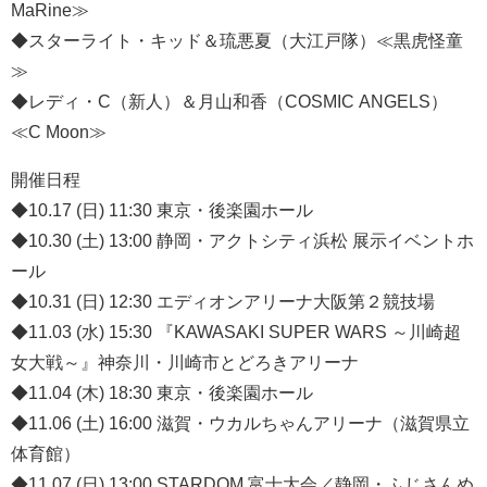
MaRine≫
◆スターライト・キッド＆琉悪夏（大江戸隊）≪黒虎怪童
≫
◆レディ・C（新人）＆月山和香（COSMIC ANGELS）
≪C Moon≫
開催日程
◆10.17 (日) 11:30 東京・後楽園ホール
◆10.30 (土) 13:00 静岡・アクトシティ浜松 展示イベントホ
ール
◆10.31 (日) 12:30 エディオンアリーナ大阪第２競技場
◆11.03 (水) 15:30 『KAWASAKI SUPER WARS ～川崎超
女大戦～』神奈川・川崎市とどろきアリーナ
◆11.04 (木) 18:30 東京・後楽園ホール
◆11.06 (土) 16:00 滋賀・ウカルちゃんアリーナ（滋賀県立
体育館）
◆11.07 (日) 13:00 STARDOM 富士大会／静岡・ふじさんめ