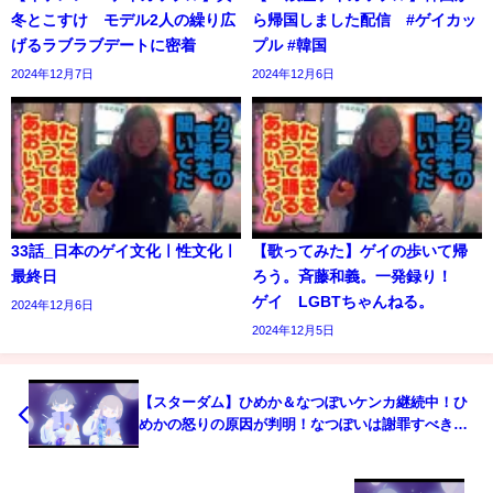
冬とこすけ モデル2人の繰り広
ら帰国しました配信 #ゲイカッ
げるラブラブデートに密着
プル #韓国
2024年12月7日
2024年12月6日
33話_日本のゲイ文化ㅣ性文化ㅣ
【歌ってみた】ゲイの歩いて帰
最終日
ろう。斉藤和義。一発録り！
ゲイ LGBTちゃんねる。
2024年12月6日
2024年12月5日
【スターダム】ひめか＆なつぽいケンカ継続中！ひ
めかの怒りの原因が判明！なつぽいは謝罪すべきな
のか？それとも…すれ違う二人の主張！12,18大阪ユ
ニット戦までに解決してくれー！【STARDOM】