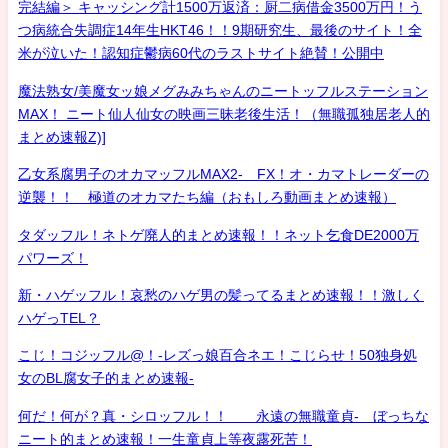
完結編＞ キャッシング計1500万返済：厨二病借金3500万円！う
つ病統合失調症14年生HKT46！！9期研究生、最後のサイト！全
米が泣いた！認知症鬱病60代のラストサイト絶賛！公開中
魔法熟女/美魔女ッ娘メグみみちゃんのニートッフルステーション
MAX！ ニート仙人仙女の映画三昧老後生活！（無職孤独居老人的
まとめ速報Z)]
乙女系腐男子のオカマッフルMAX2- FX！オ・カマトレーダーの
逆襲！！ 極道のオカマたち編（おもしろ動画まとめ速報）
タダッフル！ネトゲ廃人的まとめ速報！！ネット乞食DE2000万
パワーズ！
新・ハゲッフル！哀愁のハゲ男の髪ってるまとめ速報！！激しく
ハゲっTEL？
こじ！コジッフル@！-レズっ娘百合ネエ！こじらせ！50独身処
女のBL腐女子的まとめ速報-
何だ！何が？真・シロッフル！！ 永遠の無職童貞- ぼっちな
ニート的まとめ速報！一生童貞上等夜露死苦！