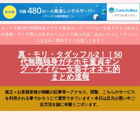
ネット乞食50代無職独身ガチホモ童貞ギング・ゲイなー女装子オネエ的まと
め速報！ネトゲ廃人は女子ホームレス三銃士伝説！あおいちゃん！ホームレ
スまなみ！愛内アイラ応援してます！
真・モリ・タダッフル2！！50
代無職独身ガチホモ童貞ギン
グ・ゲイなー女装子オネエ的
まとめ速報
孤立＜お客様皆様が掲載の記事等へアクセス、閲覧、こちらのサービス
を利用される事でかろうじて運営できています＞本日は足元が悪い中ご
足労頂き誠に有難うございます。