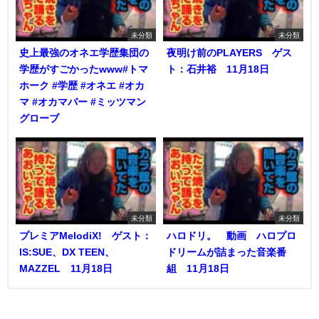
未分類
未分類
史上最強のオネエ学歴集団の
夜明け前のPLAYERS ゲス
学歴がすごかったwww#トマ
ト：石井裕 11月18日
ホーク #学歴 #オネエ #オカ
マ #オカマバー #ミッツマン
グローブ
未分類
未分類
プレミアMelodiX! ゲスト：
ハロドリ。 動画 ハロプロ
IS:SUE、DX TEEN、
ドリームが詰まった音楽番
MAZZEL 11月18日
組 11月18日