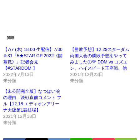
関連
【7/7 (木) 18:00 生配信】7/30
【勝敗予想】12.29スターダム
＆31『5★STAR GP 2022《開
両国大会の勝敗予想をやって
幕戦》』記者会見
みました①💛 DDM vs コズエ
【#STARDOM 】
ン、ハイスピード王座戦、他
2022年7月13日
2021年12月23日
未分類
未分類
【未公開完全版】なつぽい涙
の理由…決戦直前コメント フ
ル【12.18 エディオンアリー
ナ大阪第1競技場】
2021年12月18日
未分類