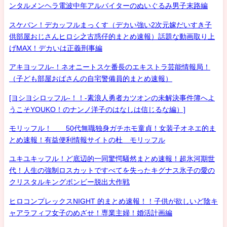
ンタルメンヘラ電波中年アルバイターのぬいぐるみ男子末路編
スケバン！デカッフルまっくす（デカい強い2次元嫁だいすき子
供部屋おじさんヒロシ之古惑仔的まとめ速報）話題な動画取り上
げMAX！デカいは正義刑事編
アキヨッフル-！ネオニートスケ番長のエキストラ芸能情報局！
（子ども部屋おばさんの自宅警備員的まとめ速報）
[ヨシヨシロッフル-！！-素浪人勇者カツオンの未解決事件簿へよ
うこそYOUKO！のナンノ洋子のはなしは信じるな編）]
モリッフル！ 50代無職独身ガチホモ童貞！女装子オネエ的ま
とめ速報！有益便利情報サイトの杜 モリッフル
ユキユキッフル！ど底辺的一同驚愕騒然まとめ速報！超氷河期世
代！人生の強制ロスカットですべてを失ったキグナス氷子の愛の
クリスタルキングボンビー脱出大作戦
ヒロコンプレックスNIGHT 的まとめ速報！！子供が欲しいど陰キ
ャアラフィフ女子のめざせ！専業主婦！婚活計画編