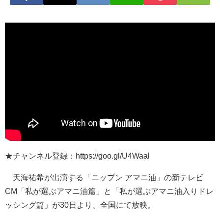
★チャンネル登録：https://goo.gl/U4Waal
天海祐希が出演する「ニップン アマニ油」の新テレビ
CM「私が選ぶアマニ油篇」と「私が選ぶアマニ油入りドレ
ッシング篇」が30日より、全国にて放映。