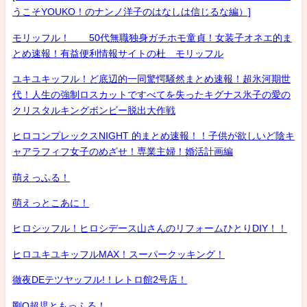
うこそYOUKO！のナンノ洋子のはなしは信じるな編）]
モリッフル！ 50代無職独身ガチホモ童貞！女装子オネエ的ま
とめ速報！有益便利情報サイトの杜 モリッフル
ユキユキッフル！ど底辺的一同驚愕騒然まとめ速報！超氷河期世
代！人生の強制ロスカットですべてを失ったキグナス氷子の愛の
クリスタルキングボンビー脱出大作戦
ヒロコンプレックスNIGHT 的まとめ速報！！子供が欲しいど陰キ
ャアラフィフ女子のめざせ！専業主婦！婚活計画編
萌えっふる！
萌えっとこあに！
ヒロシッフル！ヒロシデース山さんのリフォームひとりDIY！！
ヒロユキユキッフルMAX！スーパークッキング！
徹夜DEテツヤッフル!！レトロ館2号店！
剛Q超児ともっふる！