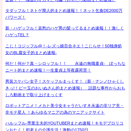
タダッフル！ネトゲ廃人的まとめ速報！！ネット乞食DE2000万
パワーズ！
新・ハゲッフル！哀愁のハゲ男の髪ってるまとめ速報！！激しく
ハゲっTEL？
こじ！コジッフル@！-レズっ娘百合ネエ！こじらせ！50独身処
女のBL腐女子的まとめ速報-
何だ！何が？真・シロッフル！！ 永遠の無職童貞- ぼっちな
ニート的まとめ速報！一生童貞上等夜露死苦！
男装スケバン女子！スケッフルまっくす！（新・ナンノひゃくし
きっ!！ビー玉のおいぬさん的まとめ速報） 話題な事件からおも
しろ動画まで取り上げまっくす
ロボットアニメ！メカと美少女キャラだいすき永遠の非リア充・
非モテ星人 ！あらゆるマニアの為のマニアックサイト
ハルッフル-専業主夫的YOUTUBERまとめ速報！キモデブロリコ
ンおたく！初老人の介護生活！激動の1750日