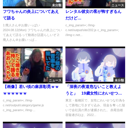
未分類
ニュース
フワちゃんの炎上についてあえ
レンタル彼女の客が怖すぎるん
て語る
だけど…
1:廃人さん＠お腹いっぱい
c_img_param=; //img-
2024.08.12(Mon) フワちゃんの炎上につい
c.net/output/site/202.js c_img_param=;
てあえて語るって動画が話題らしいぞ 2:
//img-c.net...
廃人さん＠お腹いっぱ...
ニュース
未分類
【画像】若い頃の麻原彰晃ｗｗ
「深夜の夜道危ないこと教えよ
ｗｗｗｗｗｗ
うと」 19歳女性にわいせつか
51歳男逮捕
c_img_param=; //img-
東京・板橋区で、女性にわいせつな行為を
c.net/output/category/game.js
して路地に引きずり込み、現金を奪った疑
c_img_param=; //img-...
いで会社員の男が逮捕された。 赤尾信雄
容疑者(51)は、2022...