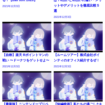
る！【ball sort 2020】
は？d払いとiD払いの違い・メリ
ットやデメリットを徹底比較５
2021年12月3日
選
2021年12月3日
【自称】楽天 Rポイントマンの
【ルームツアー】株式会社ポイ
戦い 〜ドーナツをゲットせよ〜
ンティのオフィス紹介するぜ！
2021年12月3日
2021年12月3日
【最新版】ニンテンドープリペ
【短編映画】私たちの過ごした8