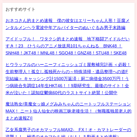
おすすめサイト
おネコさん的まとめ速報 僕の彼女はエリーちゃん人形！豆腐メ
ンタルメンヘラ電波中年アルバイターのぬいぐるみ男子末路編
アイドッフル！ ワタクシ的まとめ速報 地下格闘アイドルだい
すき！23 ひうらのアニメ放送局101ちゃんねる BNK48 ！
SNH48！JKT48！MNL48！SGO48！GNZ48！STU48！SKE48
ヒウラッフルのハーニーフィニッシュゴミ屋敷補完計画 ＜必殺！
生前整理人！孤立し孤独死からの～特殊清掃・遺品整理への道F
完結編＞ キャッシング計1500万返済：厨二病借金3500万円！う
つ病統合失調症14年生HKT46！！9期研究生、最後のサイト！全
米が泣いた！認知症鬱病60代のラストサイト絶賛！公開中
魔法熟女/美魔女ッ娘メグみみちゃんのニートッフルステーション
MAX！ ニート仙人仙女の映画三昧老後生活！（無職孤独居老人的
まとめ速報Z)]
乙女系腐男子のオカマッフルMAX2- FX！オ・カマトレーダーの
逆襲！！ 極道のオカマたち編（おもしろ動画まとめ速報）