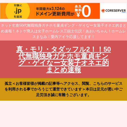
ネット乞食50代無職独身ガチホモ童貞ギング・ゲイなー女装子オネエ的まと
め速報！ネトゲ廃人は女子ホームレス三銃士伝説！あおいちゃん！ホームレ
スまなみ！愛内アイラ応援してます！
真・モリ・タダッフル2！！50
代無職独身ガチホモ童貞ギン
グ・ゲイなー女装子オネエ的
まとめ速報
孤立＜お客様皆様が掲載の記事等へアクセス、閲覧、こちらのサービス
を利用される事でかろうじて運営できています＞本日は足元が悪い中ご
足労頂き誠に有難うございます。