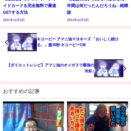
イドカードを完全無料で最速
年間は何だったんだろうね - 純猥
GETする方法
談
2021年12月3日
2021年12月3日
キユーピー アマニ油マヨネーズ 「おいしく続け
る。」篇30秒 キユーピーCM
【ダイエットレシピ】アマニ油のオメガ３で最強の
冷奴♪
おすすめの記事