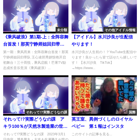
未分類
その他アイドル情報
《乘风破浪》第1期-上：全阵容舞
【アイドル】水川沙良が生配信
台首发！那英宁静师姐回归带队
やります！
王心凌郑秀妍惊艳开启初舞台！
第一期：乘风而来：全阵容舞台首发！那英
水川沙良が人生初の！？YouTube生配信や
宁静师姐回归带队 王心凌郑秀妍惊艳开启
ります！良かったら皆で話せたら嬉しいで
Sisters Who Make Waves S3
初舞台！三十而悦，乘风启航！芒果TV励
す！ 【水川沙良 TikTok】
EP1-1丨Hunan TV
志成长⾳乐竞演《乘风破浪》...
→https://www...
それって!?実際どうなの課
国際
それって!?実際どうなの課 ア
英王室、異例づくしのロイヤル
キラ100％が天然氷製造業の世界
ベビー 第１報はインスタ
に潜入 3月1日
それって!?実際どうなの課 2023年3月1
このサイトの記事を見る...
日内容：博多華丸・大吉＆生瀬勝久が世の