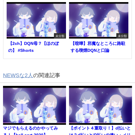
未分類
未分類
【2ch】DQN母？【ほのぼ
【喧嘩】邪魔なところに路駐
の】 #Shorts
する喫煙DQNと口論
NEWSな2人
の関連記事
マジでもらえるのかやってみ
【ポイント４重取り！】d払いと