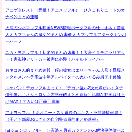
アニゲタレスト（元祖！アニメッフル） ひきこもりニートのオ
ナベ的まとめ速報
火浦のシネマッフル映画NEWS情報ポータブルの杜！オネエ管理
人オカマちゃんの鬼女的まとめ速報!オカマッフルアタックナンバ
ーハーフ
ユカ・ヨネッフル！初老的まとめ速報！！大帝イタチにラリアッ
ト！害獣神アリ・ガー被害に必殺！パイルドライバー
おネコさん的まとめ速報 僕の彼女はエリーちゃん人形！豆腐メ
ンタルメンヘラ電波中年アルバイターのぬいぐるみ男子末路編
スケバン！デカッフルまっくす（デカい強い2次元嫁だいすき子
供部屋おじさんヒロシ之古惑仔的まとめ速報）話題な動画取り上
げMAX！デカいは正義刑事編
アキヨッフル-！ネオニートスケ番長のエキストラ芸能情報局！
（子ども部屋おばさんの自宅警備員的まとめ速報）
[ヨシヨシロッフル-！！-素浪人勇者カツオンの未解決事件簿へよ