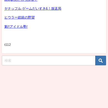
ヤナッフル ゲームだいすき6！放送局
ヒウラー総統の野望
魁!!アイドル塾!
t112