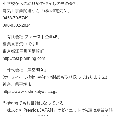
小学校からの幼馴染で仲良しの島の会社。
電気工事業関連なら「(株)和電気💡」
0463-79-5749
090-8302-2814
「有限会社 ファースト企画🚛」
従業員募集中です‼️
東京都江戸川区篠崎町
http://fast-planning.com
「株式会社 岸空調🌀」
(ホームページ制作やApple製品も取り扱っております💻)
神奈川県平塚市
https://www.kishi-kutyou.co.jp/
Bigbangでもお世話になっている
「株式会社Premica JAPAN」 #ダイエット #減量 #糖質制限