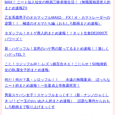
MAX！ ニート仙人仙女の映画三昧老後生活！（無職孤独居老人的
まとめ速報Z)]
乙女系腐男子のオカマッフルMAX2- FX！オ・カマトレーダーの
逆襲！！ 極道のオカマたち編（おもしろ動画まとめ速報）
タダッフル！ネトゲ廃人的まとめ速報！！ネット乞食DE2000万
パワーズ！
新・ハゲッフル！哀愁のハゲ男の髪ってるまとめ速報！！激しく
ハゲっTEL？
こじ！コジッフル@！-レズっ娘百合ネエ！こじらせ！50独身処
女のBL腐女子的まとめ速報-
何だ！何が？真・シロッフル！！ 永遠の無職童貞- ぼっちな
ニート的まとめ速報！一生童貞上等夜露死苦！
男装スケバン女子！スケッフルまっくす！（新・ナンノひゃくし
きっ!！ビー玉のおいぬさん的まとめ速報） 話題な事件からおも
しろ動画まで取り上げまっくす