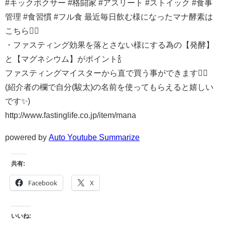
#キックボクサー #格闘家 #アスリート #ストイック #食事
管理 #食習慣 #フル食 最近毎日飲む様になったマナ酵素は
こちら💁‍♂️
・ファスティング効果を落とさない様にする為の【発酵】
と【マグネシウム】がポイント🍾
ファスティングマイスターから直で買う事ができます💁‍♂️
(紹介者の欄で自分(駿太)の名前を使ってもらえると嬉しい
です✨)
http://www.fastinglife.co.jp/item/mana
powered by
Auto Youtube Summarize
共有:
Facebook
X
いいね: