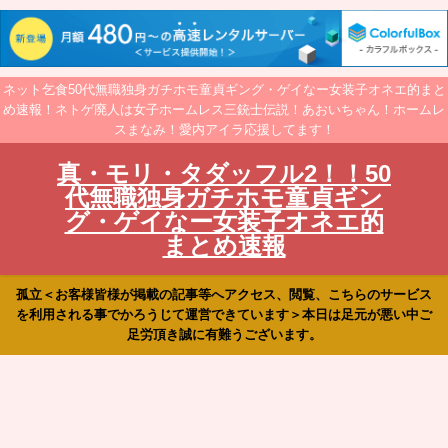
ネット乞食50代無職独身ガチホモ童貞ギング・ゲイなー女装子オネエ的まと
め速報！ネトゲ廃人は女子ホームレス三銃士伝説！あおいちゃん！ホームレ
スまなみ！愛内アイラ応援してます！
真・モリ・タダッフル2！！50
代無職独身ガチホモ童貞ギン
グ・ゲイなー女装子オネエ的
まとめ速報
孤立＜お客様皆様が掲載の記事等へアクセス、閲覧、こちらのサービス
を利用される事でかろうじて運営できています＞本日は足元が悪い中ご
足労頂き誠に有難うございます。