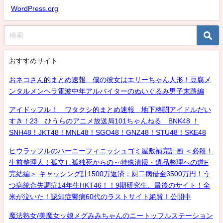
WordPress.org
おすすめサイト
おネコさん的まとめ速報 僕の彼女はエリーちゃん人形！豆腐メ
ンタルメンヘラ電波中年アルバイターのぬいぐるみ男子末路編
アイドッフル！ ワタクシ的まとめ速報 地下格闘アイドルだい
すき！23 ひうらのアニメ放送局101ちゃんねる BNK48 ！
SNH48！JKT48！MNL48！SGO48！GNZ48！STU48！SKE48
ヒウラッフルのハーニーフィニッシュゴミ屋敷補完計画 ＜必殺！
生前整理人！孤立し孤独死からの～特殊清掃・遺品整理への道F
完結編＞ キャッシング計1500万返済：厨二病借金3500万円！う
つ病統合失調症14年生HKT46！！9期研究生、最後のサイト！全
米が泣いた！認知症鬱病60代のラストサイト絶賛！公開中
魔法熟女/美魔女ッ娘メグみみちゃんのニートッフルステーション