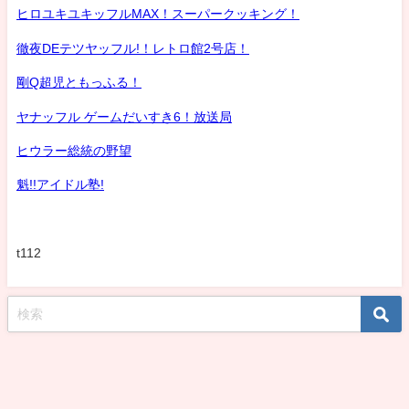
ヒロユキユキッフルMAX！スーパークッキング！
徹夜DEテツヤッフル!！レトロ館2号店！
剛Q超児ともっふる！
ヤナッフル ゲームだいすき6！放送局
ヒウラー総統の野望
魁!!アイドル塾!
t112