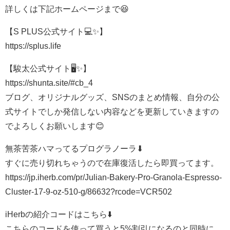
詳しくは下記ホームページまで😆
【S PLUS公式サイト💻✨】
https://splus.life
【駿太公式サイト🖥✨】
https://shunta.site/#cb_4
ブログ、オリジナルグッズ、SNSのまとめ情報、自分の公
式サイトでしか発信しない内容などを更新していきますの
でよろしくお願いします😊
無茶苦茶ハマってるプログラノーラ⬇
すぐに売り切れちゃうので在庫復活したら即買ってます。
https://jp.iherb.com/pr/Julian-Bakery-Pro-Granola-Espresso-
Cluster-17-9-oz-510-g/86632?rcode=VCR502
iHerbの紹介コードはこちら⬇️
こちらのコードを使って買うと5%割引になるのと同時に、