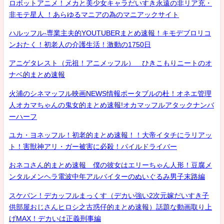
ロボットアニメ！メカと美少女キャラだいすき永遠の非リア充・
非モテ星人 ！あらゆるマニアの為のマニアックサイト
ハルッフル-専業主夫的YOUTUBERまとめ速報！キモデブロリコ
ンおたく！初老人の介護生活！激動の1750日
アニゲタレスト（元祖！アニメッフル） ひきこもりニートのオ
ナベ的まとめ速報
火浦のシネマッフル映画NEWS情報ポータブルの杜！オネエ管理
人オカマちゃんの鬼女的まとめ速報!オカマッフルアタックナンバ
ーハーフ
ユカ・ヨネッフル！初老的まとめ速報！！大帝イタチにラリアッ
ト！害獣神アリ・ガー被害に必殺！パイルドライバー
おネコさん的まとめ速報 僕の彼女はエリーちゃん人形！豆腐メ
ンタルメンヘラ電波中年アルバイターのぬいぐるみ男子末路編
スケバン！デカッフルまっくす（デカい強い2次元嫁だいすき子
供部屋おじさんヒロシ之古惑仔的まとめ速報）話題な動画取り上
げMAX！デカいは正義刑事編