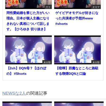
ゲイ
オカマ
同性愛結婚を禁じた方がいい
ゲイビデオモデルが好きにな
理由。日本が個人主義になり
った共演者が予想外www
きれない真相について話しま
#shorts
す。【ひろゆき 切り抜き】
未分類
未分類
【2ch】DQN母？【ほのぼ
【喧嘩】邪魔なところに路駐
の】 #Shorts
する喫煙DQNと口論
NEWSな2人
の関連記事