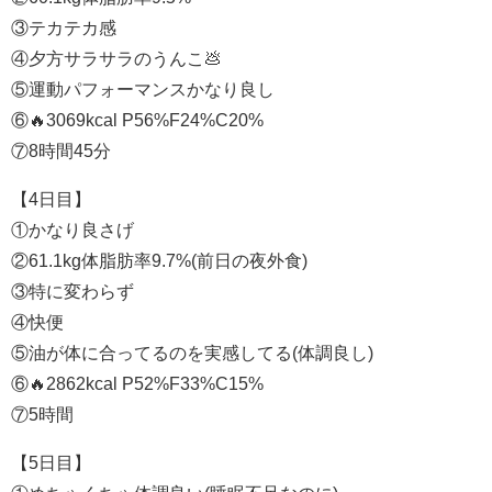
③テカテカ感
④夕方サラサラのうんこ💩
⑤運動パフォーマンスかなり良し
⑥🔥3069kcal P56%F24%C20%
⑦8時間45分
【4日目】
①かなり良さげ
②61.1kg体脂肪率9.7%(前日の夜外食)
③特に変わらず
④快便
⑤油が体に合ってるのを実感してる(体調良し)
⑥🔥2862kcal P52%F33%C15%
⑦5時間
【5日目】