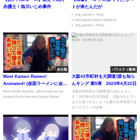
弁護士！旭川いじめ事件
トが来たんだが
...
c_img_param=; //img-
c.net/output/category/game.js
c_img_param=; //img-...
未分類
バラエティ動画
Meet Kamen Ramen!
大阪43市町村を大調査!誰も知ら
Animated! (仮面ラーメンに会い
んキング 第5弾 2023年4月22日
ましょう！アニメ！日本語音声)
Meet Kimiko Kaneko, also known as the
大阪43市町村を大調査!誰も知らんキン
Instant Hydro-Heroine Kamen Rame...
グ 2023年4月22日内容：大阪の住んでい
る人も気づかないような魅力を再発見でき
るバラエティ出演者：...