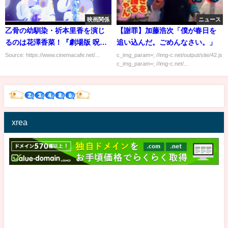
映画関係
ニュース
乙骨の幼馴染・祈本里香を演じ
【謝罪】加藤浩次「僕が春日を
るのは花澤香菜！『劇場版 呪術
追い込んだ。ごめんなさい。」
廻戦 0』キャスト情報解禁
Source: https://www.cinemacafe.net/...
c_img_param=; //img-c.net/output/site/42.js
c_img_param=; //img-c.net/...
xrea