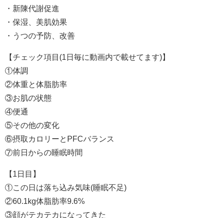
・新陳代謝促進
・保湿、美肌効果
・うつの予防、改善
【チェック項目(1日毎に動画内で載せてます)】
①体調
②体重と体脂肪率
③お肌の状態
④便通
⑤その他の変化
⑥摂取カロリーとPFCバランス
⑦前日からの睡眠時間
【1日目】
①この日は落ち込み気味(睡眠不足)
②60.1kg体脂肪率9.6%
③顔がテカテカになってきた