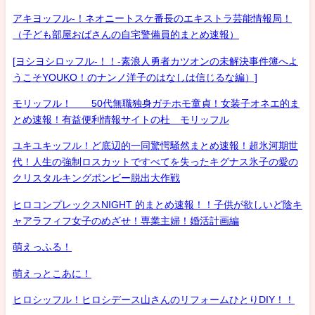
アキヨッフル-！ネオニートスケ番長のエキストラ芸能情報局！
（子ども部屋おばさんの自宅警備員的まとめ速報）
[ヨシヨシロッフル-！！-素浪人勇者カツオンの未解決事件簿へよ
うこそYOUKO！のナンノ洋子のはなしは信じるな編）]
モリッフル！ 50代無職独身ガチホモ童貞！女装子オネエ的ま
とめ速報！有益便利情報サイトの杜 モリッフル
ユキユキッフル！ど底辺的一同驚愕騒然まとめ速報！超氷河期世
代！人生の強制ロスカットですべてを失ったキグナス氷子の愛の
クリスタルキングボンビー脱出大作戦
ヒロコンプレックスNIGHT 的まとめ速報！！子供が欲しいど陰キ
ャアラフィフ女子のめざせ！専業主婦！婚活計画編
萌えっふる！
萌えっとこあに！
ヒロシッフル！ヒロシデース山さんのリフォームひとりDIY！！