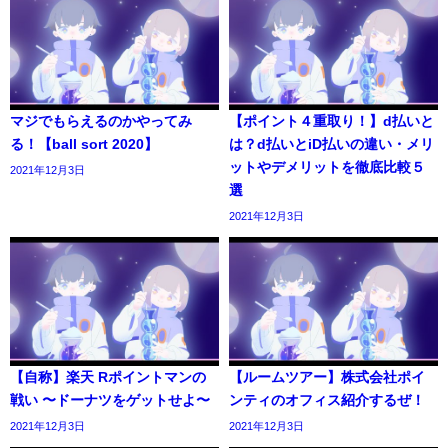
マジでもらえるのかやってみ
【ポイント４重取り！】d払いと
る！【ball sort 2020】
は？d払いとiD払いの違い・メリ
ットやデメリットを徹底比較５
2021年12月3日
選
2021年12月3日
【自称】楽天 Rポイントマンの
【ルームツアー】株式会社ポイ
戦い 〜ドーナツをゲットせよ〜
ンティのオフィス紹介するぜ！
2021年12月3日
2021年12月3日