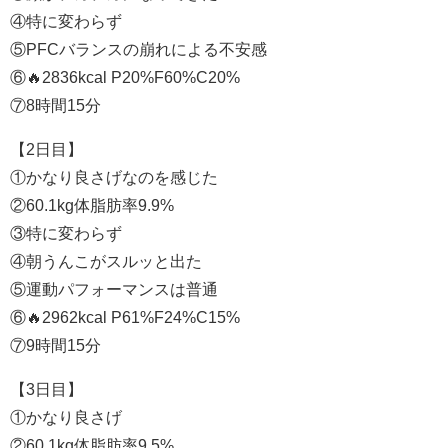
④特に変わらず
⑤PFCバランスの崩れによる不安感
⑥🔥2836kcal P20%F60%C20%
⑦8時間15分
【2日目】
①かなり良さげなのを感じた
②60.1kg体脂肪率9.9%
③特に変わらず
④朝うんこがスルッと出た
⑤運動パフォーマンスは普通
⑥🔥2962kcal P61%F24%C15%
⑦9時間15分
【3日目】
①かなり良さげ
②60.1kg体脂肪率9.5%