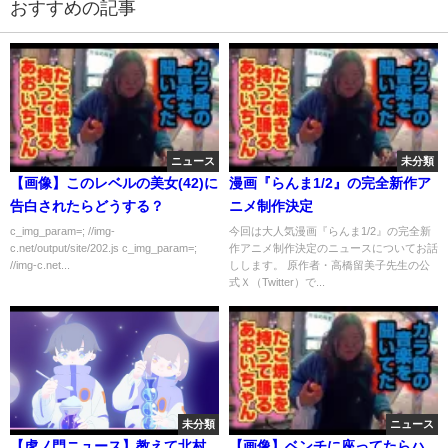
おすすめの記事
ニュース
未分類
【画像】このレベルの美女(42)に
漫画『らんま1/2』の完全新作ア
告白されたらどうする？
ニメ制作決定
c_img_param=; //img-
今回は大人気漫画『らんま1/2』の完全新
c.net/output/site/202.js c_img_param=;
作アニメ制作決定のニュースについてお話
//img-c.net...
しします。 原作者・高橋留美子先生の公
式Ｘ（Twitter）で...
未分類
ニュース
【虎ノ門ニュース】教えて北村
【画像】ベンチに座ってたらハ