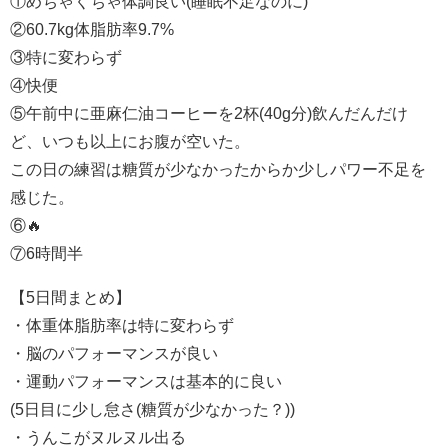
①めちゃくちゃ体調良い(睡眠不足なのに)
②60.7kg体脂肪率9.7%
③特に変わらず
④快便
⑤午前中に亜麻仁油コーヒーを2杯(40g分)飲んだんだけ
ど、いつも以上にお腹が空いた。
この日の練習は糖質が少なかったからか少しパワー不足を
感じた。
⑥🔥
⑦6時間半
【5日間まとめ】
・体重体脂肪率は特に変わらず
・脳のパフォーマンスが良い
・運動パフォーマンスは基本的に良い
(5日目に少し怠さ(糖質が少なかった？))
・うんこがヌルヌル出る