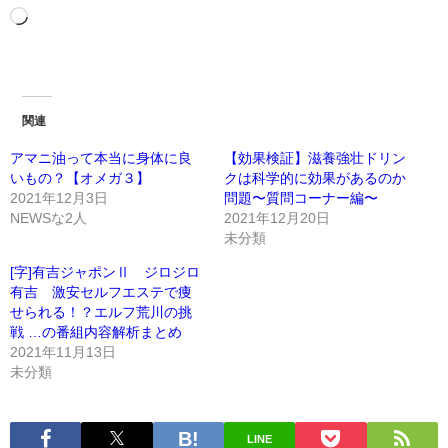
関連
アマニ油って本当に身体に良
【効果検証】滋養強壮ドリン
いもの？【オメガ３】
クは科学的に効果があるのか
2021年12月3日
問題〜質問コーナー編〜
NEWSな2人
2021年12月20日
未分類
[字]有吉ジャポンⅡ ジロジロ
有吉 激安セルフエステで痩
せられる！？エルフ荒川の挑
戦 …の番組内容解析まとめ
2021年11月13日
未分類
LINE