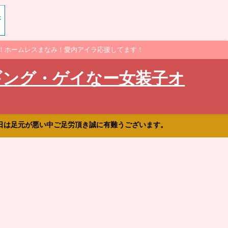
！ホームレスまなみ！愛内アイラ応援してます！
ギング・ゲイなー女装子オ
日は足元が悪い中ご足労頂き誠に有難うございます。