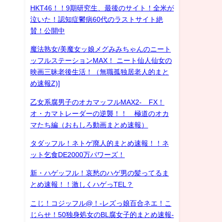
HKT46！！9期研究生、最後のサイト！全米が
泣いた！認知症鬱病60代のラストサイト絶
賛！公開中
魔法熟女/美魔女ッ娘メグみみちゃんのニート
ッフルステーションMAX！ ニート仙人仙女の
映画三昧老後生活！（無職孤独居老人的まと
め速報Z)]
乙女系腐男子のオカマッフルMAX2- FX！
オ・カマトレーダーの逆襲！！ 極道のオカ
マたち編（おもしろ動画まとめ速報）
タダッフル！ネトゲ廃人的まとめ速報！！ネ
ット乞食DE2000万パワーズ！
新・ハゲッフル！哀愁のハゲ男の髪ってるま
とめ速報！！激しくハゲっTEL？
こじ！コジッフル@！-レズっ娘百合ネエ！こ
じらせ！50独身処女のBL腐女子的まとめ速報-