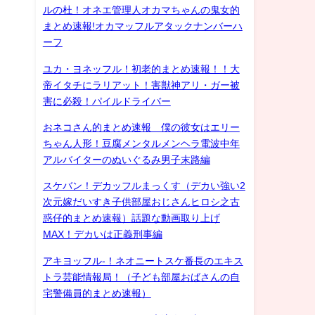
ルの杜！オネエ管理人オカマちゃんの鬼女的
まとめ速報!オカマッフルアタックナンバーハ
ーフ
ユカ・ヨネッフル！初老的まとめ速報！！大
帝イタチにラリアット！害獣神アリ・ガー被
害に必殺！パイルドライバー
おネコさん的まとめ速報 僕の彼女はエリー
ちゃん人形！豆腐メンタルメンヘラ電波中年
アルバイターのぬいぐるみ男子末路編
スケバン！デカッフルまっくす（デカい強い2
次元嫁だいすき子供部屋おじさんヒロシ之古
惑仔的まとめ速報）話題な動画取り上げ
MAX！デカいは正義刑事編
アキヨッフル-！ネオニートスケ番長のエキス
トラ芸能情報局！（子ども部屋おばさんの自
宅警備員的まとめ速報）