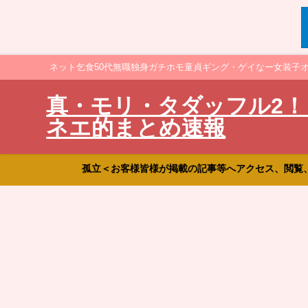
ネット乞食50代無職独身ガチホモ童貞ギング・ゲイなー女装子
真・モリ・タダッフル2！
ネエ的まとめ速報
孤立＜お客様皆様が掲載の記事等へアクセス、閲覧