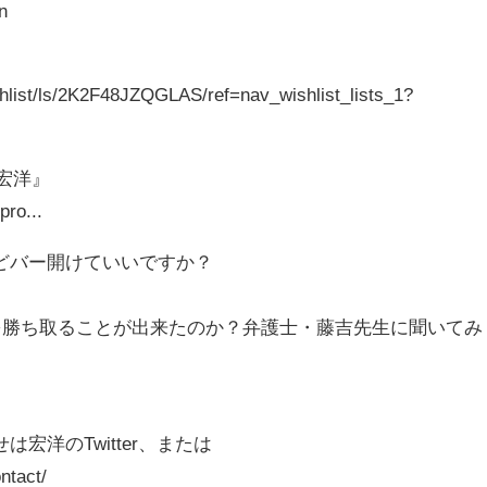
n
hlist/ls/2K2F48JZQGLAS/ref=nav_wishlist_lists_1?
使宏洋』
pro...
どバー開けていいですか？
円を勝ち取ることが出来たのか？弁護士・藤吉先生に聞いてみ
宏洋のTwitter、または
ntact/