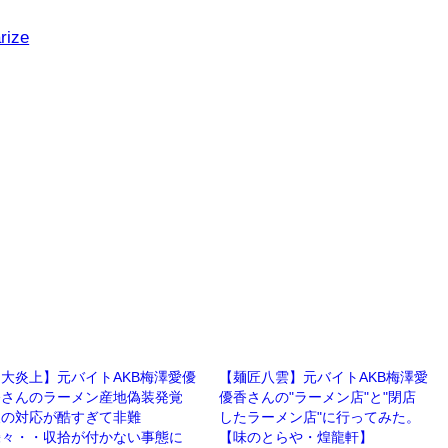
rize
大炎上】元バイトAKB梅澤愛優
【麺匠八雲】元バイトAKB梅澤愛
香さんのラーメン産地偽装発覚
優香さんの"ラーメン店"と"閉店
後の対応が酷すぎて非難
したラーメン店"に行ってみた。
轟々・・収拾が付かない事態に
【味のとらや・煌龍軒】