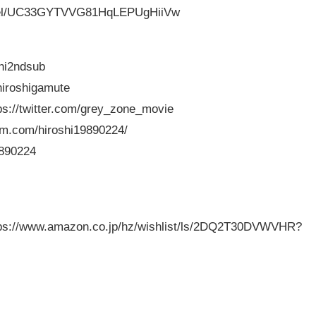
nnel/UC33GYTVVG81HqLEPUgHiiVw
shi2ndsub
hiroshigamute
itter.com/grey_zone_movie
am.com/hiroshi19890224/
9890224
.amazon.co.jp/hz/wishlist/ls/2DQ2T30DVWVHR?