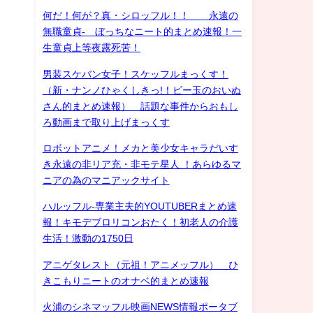
何だ！何が？真・シロッフル！！ 永遠の
無職童貞- ぼっちなニート的まとめ速報！一
生童貞上等夜露死苦！
男装スケバン女子！スケッフルまっくす！
（新・ナンノひゃくしきっ!！ビー玉のおいぬ
さん的まとめ速報） 話題な事件からおもし
ろ動画まで取り上げまっくす
ロボットアニメ！メカと美少女キャラだいす
き永遠の非リア充・非モテ星人 ！あらゆるマ
ニアの為のマニアックサイト
ハルッフル-専業主夫的YOUTUBERまとめ速
報！キモデブロリコンおたく！初老人の介護
生活！激動の1750日
アニゲタレスト（元祖！アニメッフル） ひ
きこもりニートのオナベ的まとめ速報
火浦のシネマッフル映画NEWS情報ポータブ