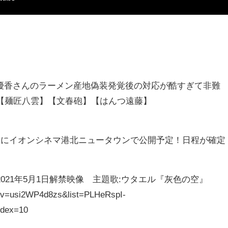
愛優香さんのラーメン産地偽装発覚後の対応が酷すぎて非難
【麺匠八雲】【文春砲】【はんつ遠藤】
降にイオンシネマ港北ニュータウンで公開予定！日程が確定
021年5月1日解禁映像 主題歌:ウタエル『灰色の空』
h?v=usi2WP4d8zs&list=PLHeRspI-
ndex=10