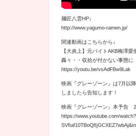
麺匠八雲HP↓
http://www.yagumo-ramen.jp/
関連動画はこちらから↓
【大炎上】元バイトAKB梅澤
轟々・・収拾が付かない事態に
https://youtu.be/vsAdFBw9Lak
映画『グレーゾーン』は7月以
しましたら告知します！
映画『グレーゾーン』本予告 2
https://www.youtube.com/watc
SVfiaf10TBoQfIjGCXEZ7wbAj&i