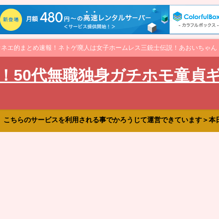
オネエ的まとめ速報！ネトゲ廃人は女子ホームレス三銃士伝説！あおいちゃん
！50代無職独身ガチホモ童貞
、こちらのサービスを利用される事でかろうじて運営できています＞本