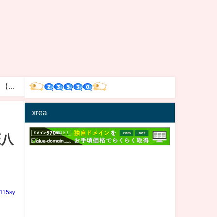
】【産
xrea
匠八
n115sy