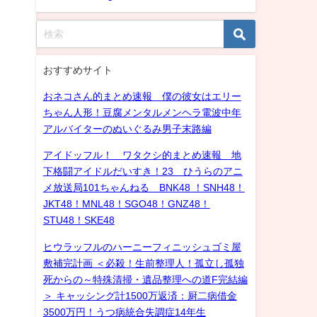
おすすめサイト
おネコさん的まとめ速報 僕の彼女はエリー
ちゃん人形！豆腐メンタルメンヘラ電波中年
アルバイターのぬいぐるみ男子末路編
アイドッフル！ ワタクシ的まとめ速報 地
下格闘アイドルだいすき！23 ひうらのアニ
メ放送局101ちゃんねる BNK48 ！SNH48！
JKT48！MNL48！SGO48！GNZ48！
STU48！SKE48
ヒウラッフルのハーニーフィニッシュゴミ屋
敷補完計画 ＜必殺！生前整理人！孤立し孤独
死からの～特殊清掃・遺品整理への道F完結編
＞ キャッシング計1500万返済：厨二病借金
3500万円！うつ病統合失調症14年生