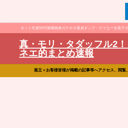
ネット乞食50代無職独身ガチホモ童貞ギング・ゲイなー女装子
真・モリ・タダッフル2！
ネエ的まとめ速報
孤立＜お客様皆様が掲載の記事等へアクセス、閲覧