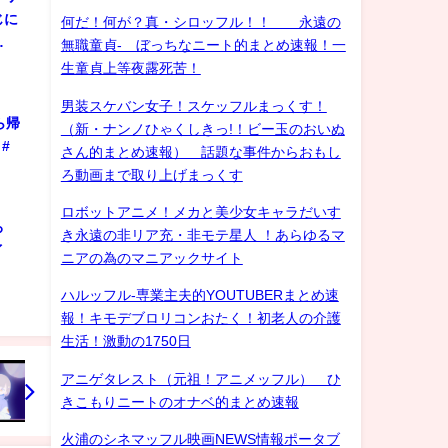
じに
何だ！何が？真・シロッフル！！ 永遠の
…
無職童貞- ぼっちなニート的まとめ速報！一
生童貞上等夜露死苦！
男装スケバン女子！スケッフルまっくす！
ら帰
（新・ナンノひゃくしきっ!！ビー玉のおいぬ
#
さん的まとめ速報） 話題な事件からおもし
ろ動画まで取り上げまっくす
ロボットアニメ！メカと美少女キャラだいす
ろ
き永遠の非リア充・非モテ星人 ！あらゆるマ
ゲイ
ニアの為のマニアックサイト
ハルッフル-専業主夫的YOUTUBERまとめ速
報！キモデブロリコンおたく！初老人の介護
生活！激動の1750日
アニゲタレスト（元祖！アニメッフル） ひ
きこもりニートのオナベ的まとめ速報
火浦のシネマッフル映画NEWS情報ポータブ