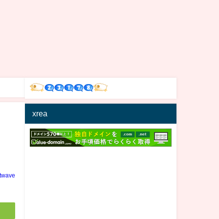
xrea
と
ltwave