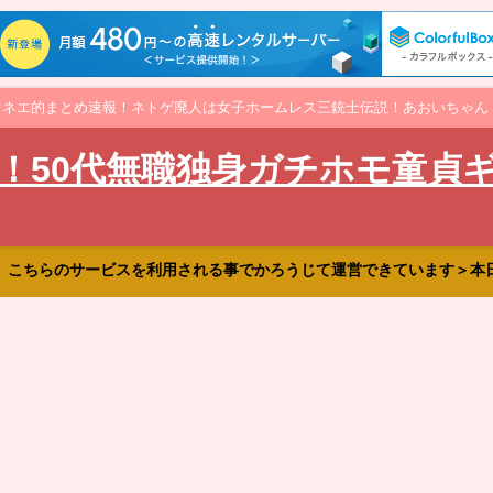
オネエ的まとめ速報！ネトゲ廃人は女子ホームレス三銃士伝説！あおいちゃん
！50代無職独身ガチホモ童貞
、こちらのサービスを利用される事でかろうじて運営できています＞本