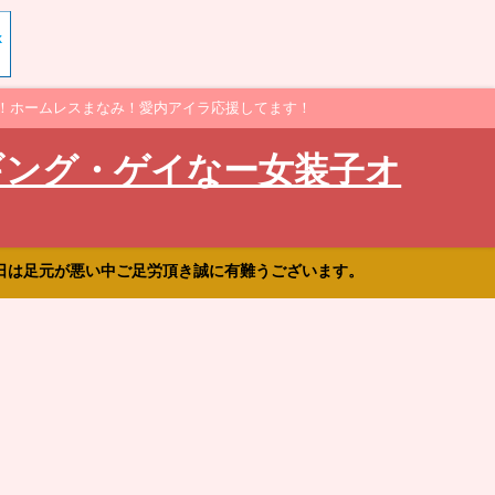
！ホームレスまなみ！愛内アイラ応援してます！
ギング・ゲイなー女装子オ
日は足元が悪い中ご足労頂き誠に有難うございます。