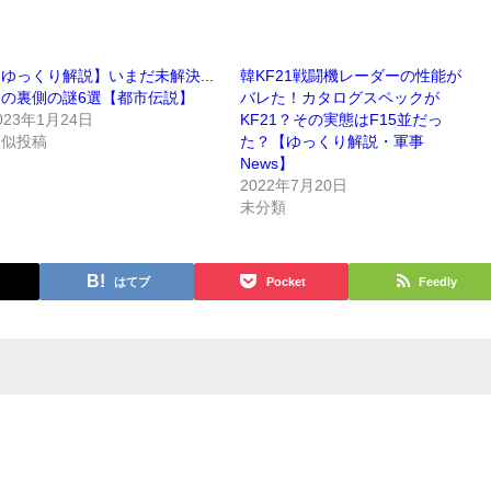
ゆっくり解説】いまだ未解決...
韓KF21戦闘機レーダーの性能が
月の裏側の謎6選【都市伝説】
バレた！カタログスペックが
023年1月24日
KF21？その実態はF15並だっ
類似投稿
た？【ゆっくり解説・軍事
News】
2022年7月20日
未分類
はてブ
Pocket
Feedly