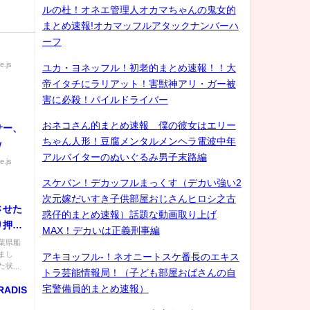
ルの杜！オネエ管理人オカマちゃんの鬼女的
まとめ速報!オカマッフルアタックナンバーハ
ーフ
e.js
ユカ・ヨネッフル！初老的まとめ速報！！大
帝イタチにラリアット！害獣神アリ・ガー被
害に必殺！パイルドライバー
おネコさん的まとめ速報 僕の彼女はエリー
サー、
ちゃん人形！豆腐メンタルメンヘラ電波中年
ｗ
アルバイターのぬいぐるみ男子末路編
e.js
スケバン！デカッフルまっくす（デカい強い2
次元嫁だいすき子供部屋おじさんヒロシ之古
させた
惑仔的まとめ速報）話題な動画取り上げ
り押さ
MAX！デカいは正義刑事編
葉県船
まし
アキヨッフル-！ネオニートスケ番長のエキス
...
トラ芸能情報局！（子ども部屋おばさんの自
宅警備員的まとめ速報）
RADIS