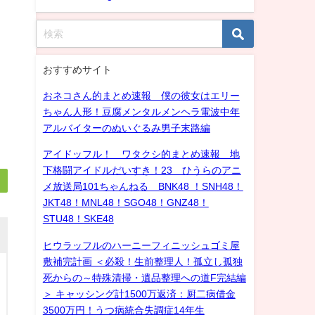
おすすめサイト
おネコさん的まとめ速報 僕の彼女はエリー
ちゃん人形！豆腐メンタルメンヘラ電波中年
アルバイターのぬいぐるみ男子末路編
アイドッフル！ ワタクシ的まとめ速報 地
下格闘アイドルだいすき！23 ひうらのアニ
メ放送局101ちゃんねる BNK48 ！SNH48！
JKT48！MNL48！SGO48！GNZ48！
STU48！SKE48
ヒウラッフルのハーニーフィニッシュゴミ屋
敷補完計画 ＜必殺！生前整理人！孤立し孤独
死からの～特殊清掃・遺品整理への道F完結編
＞ キャッシング計1500万返済：厨二病借金
3500万円！うつ病統合失調症14年生