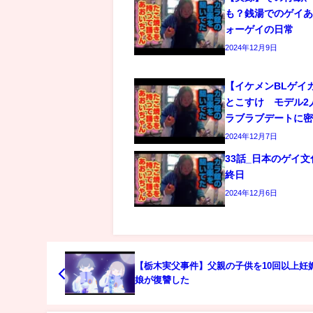
も？銭湯でのゲイあ
ォーゲイの日常
2024年12月9日
【イケメンBLゲイ
とこすけ モデル2
ラブラブデートに
2024年12月7日
33話_日本のゲイ
終日
2024年12月6日
【栃木実父事件】父親の子供を10回以上妊
娘が復讐した