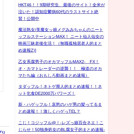
HKT46！！9期研究生、最後のサイト！全米が
泣いた！認知症鬱病60代のラストサイト絶
賛！公開中
魔法熟女/美魔女ッ娘メグみみちゃんのニート
ッフルステーションMAX！ ニート仙人仙女の
映画三昧老後生活！（無職孤独居老人的まと
め速報Z)]
乙女系腐男子のオカマッフルMAX2- FX！
オ・カマトレーダーの逆襲！！ 極道のオカ
マたち編（おもしろ動画まとめ速報）
タダッフル！ネトゲ廃人的まとめ速報！！ネ
ット乞食DE2000万パワーズ！
新・ハゲッフル！哀愁のハゲ男の髪ってるま
とめ速報！！激しくハゲっTEL？
こじ！コジッフル@！-レズっ娘百合ネエ！こ
じらせ！50独身処女のBL腐女子的まとめ速報-
プリ