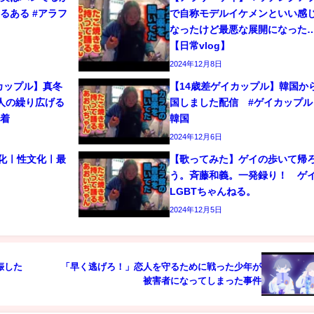
るある #アラフ
で自称モデルイケメンといい感
なったけど最悪な展開になった
【日常vlog】
2024年12月8日
カップル】真冬
【14歳差ゲイカップル】韓国か
人の繰り広げる
国しました配信 #ゲイカップル 
密着
韓国
2024年12月6日
文化ㅣ性文化ㅣ最
【歌ってみた】ゲイの歩いて帰
う。斉藤和義。一発録り！ 
LGBTちゃんねる。
2024年12月5日
娠した
「早く逃げろ！」恋人を守るために戦った少年が
被害者になってしまった事件