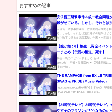
おすすめの記事
安倍晋三襲撃事件＆統一教会問題
騒がせている。しかし、それとは
の結果はどうなったのだ？数字で
安倍晋三襲撃事件＆統一教会問題が世間を騒
る。しかし、それとは別に選挙の結果はどう
院選挙。作家・本間龍＆今一生。
だ？数字で見る参議院選挙。作家・本間龍＆今
未分類
【龍が如く6】桐生一馬 全イベン
ーまとめ【伝説の極道、死す】
桐生一馬のエピソードまとめ（yakuza6 Kazuma
episode） 声優 - 黒田崇矢 ▼【関連動画は
【龍が如...
未分類
THE RAMPAGE from EXILE TRIBE
SWAG & PRIDE (Music Video)
https://avex.lnk.to/RAMPAGE_SWAG_PRID
RAMPAGE from EXILE TRIBE 9枚...
未分類
【24時間テレビ】24時間テレビ。
やす子のマラソンがどうなるのか