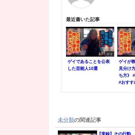
最近書いた記事
ゲイ
ゲイであることを公表
ゲイが
した芸能人10選
見分け
ち方》 
#おすす
未分類
の関連記事
【実録】その行動