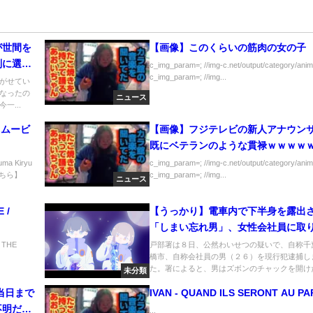
が世間を
【画像】このくらいの筋肉の女の子
別に選挙
c_img_param=; //img-c.net/output/category/anim
c_img_param=; //img...
見る参議
がせてい
なったの
一月万冊
ニュース
一...
トムービ
【画像】フジテレビの新人アナウン
既にベテランのような貫禄ｗｗｗｗ
 Kiryu
c_img_param=; //img-c.net/output/category/anim
こちら】
c_img_param=; //img...
ニュース
 /
【うっかり】電車内で下半身を露出
「しまい忘れ男」、女性会社員に取
えられる【あるある】
E THE
戸部署は８日、公然わいせつの疑いで、自称千
橋市、自称会社員の男（２６）を現行犯逮捕し
た。署によると、男はズボンのチャックを開けた状
未分類
当日まで
IVAN - QUAND ILS SERONT AU PA
不明だっ
...