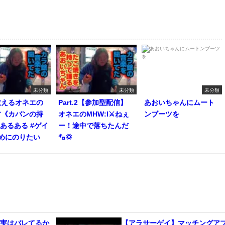
未分類
未分類
未分類
教えるオネエの
Part.2【参加型配信】
あおいちゃんにムート
方《カバンの持
オネエのMHW:I⚔️ねぇ
ンブーツを
#あるある #ゲイ
ー！途中で落ちたんだ
めにのりたい
㌔💢
、実はバレてるか
【アラサーゲイ】マッチングア