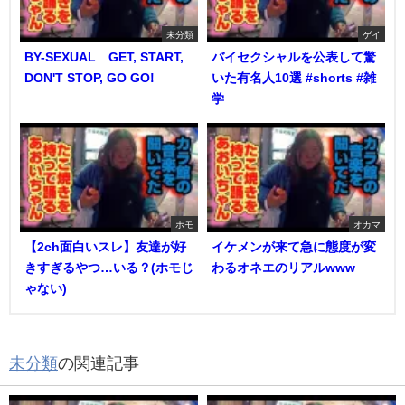
未分類
ゲイ
BY-SEXUAL GET, START,
バイセクシャルを公表して驚
DON'T STOP, GO GO!
いた有名人10選 #shorts #雑
学
ホモ
オカマ
【2ch面白いスレ】友達が好
イケメンが来て急に態度が変
きすぎるやつ…いる？(ホモじ
わるオネエのリアルwww
ゃない)
未分類
の関連記事