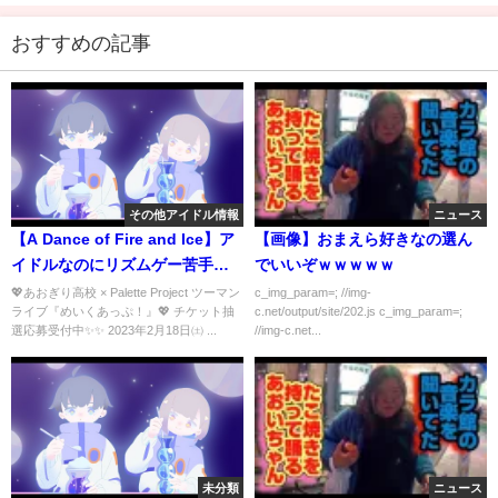
おすすめの記事
その他アイドル情報
ニュース
【A Dance of Fire and Ice】ア
【画像】おまえら好きなの選ん
イドルなのにリズムゲー苦手な
でいいぞｗｗｗｗｗ
んてそんな！？【 #暁月クララ /
💖あおぎり高校 × Palette Project ツーマン
c_img_param=; //img-
ライブ『めいくあっぷ！』💖 チケット抽
c.net/output/site/202.js c_img_param=;
#パレプロ 】
選応募受付中✨✨ 2023年2月18日㈯ ...
//img-c.net...
未分類
ニュース