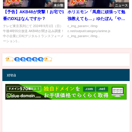
未分類
ニュース
【予告】AKB48が突撃！お宅で1
ホリエモン「馬鹿に頑張って勉
番のDXはなんですか？
強教えても…」ゆたぼん「やっ
てみないと分からない」
テレビ東京系列にて 2024年9月1日（日）
c_img_param=; //img-
午後4時55分放送 AKB48が聞き込み調査！
c.net/output/category/anime.js
中小企業にDX(デジタルトランスフォーメ
c_img_param=; //img...
ーション)...
xrea