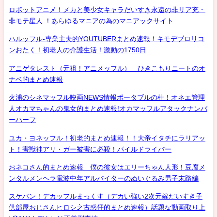
ロボットアニメ！メカと美少女キャラだいすき永遠の非リア充・
非モテ星人 ！あらゆるマニアの為のマニアックサイト
ハルッフル-専業主夫的YOUTUBERまとめ速報！キモデブロリコ
ンおたく！初老人の介護生活！激動の1750日
アニゲタレスト（元祖！アニメッフル） ひきこもりニートのオ
ナベ的まとめ速報
火浦のシネマッフル映画NEWS情報ポータブルの杜！オネエ管理
人オカマちゃんの鬼女的まとめ速報!オカマッフルアタックナンバ
ーハーフ
ユカ・ヨネッフル！初老的まとめ速報！！大帝イタチにラリアッ
ト！害獣神アリ・ガー被害に必殺！パイルドライバー
おネコさん的まとめ速報 僕の彼女はエリーちゃん人形！豆腐メ
ンタルメンヘラ電波中年アルバイターのぬいぐるみ男子末路編
スケバン！デカッフルまっくす（デカい強い2次元嫁だいすき子
供部屋おじさんヒロシ之古惑仔的まとめ速報）話題な動画取り上