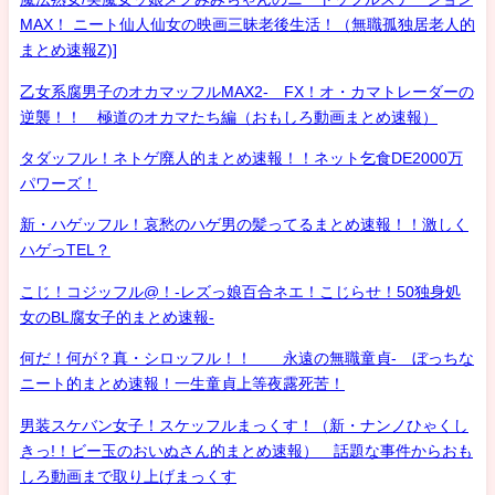
MAX！ ニート仙人仙女の映画三昧老後生活！（無職孤独居老人的
まとめ速報Z)]
乙女系腐男子のオカマッフルMAX2- FX！オ・カマトレーダーの
逆襲！！ 極道のオカマたち編（おもしろ動画まとめ速報）
タダッフル！ネトゲ廃人的まとめ速報！！ネット乞食DE2000万
パワーズ！
新・ハゲッフル！哀愁のハゲ男の髪ってるまとめ速報！！激しく
ハゲっTEL？
こじ！コジッフル@！-レズっ娘百合ネエ！こじらせ！50独身処
女のBL腐女子的まとめ速報-
何だ！何が？真・シロッフル！！ 永遠の無職童貞- ぼっちな
ニート的まとめ速報！一生童貞上等夜露死苦！
男装スケバン女子！スケッフルまっくす！（新・ナンノひゃくし
きっ!！ビー玉のおいぬさん的まとめ速報） 話題な事件からおも
しろ動画まで取り上げまっくす