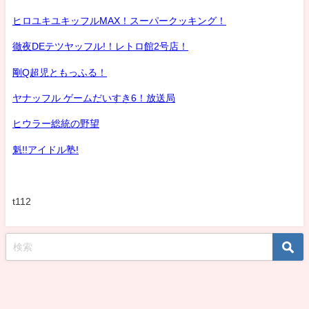
ヒロユキユキッフルMAX！スーパークッキング！
徹夜DEテツヤッフル!！レトロ館2号店！
剛Q超児ともっふる！
ヤナッフル ゲームだいすき6！放送局
ヒウラー総統の野望
魁!!アイドル塾!
t112