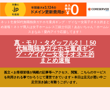
ネット乞食50代無職独身ガチホモ童貞ギング・ゲイなー女装子オネエ的まと
め速報！ネトゲ廃人は女子ホームレス三銃士伝説！あおいちゃん！ホームレ
スまなみ！愛内アイラ応援してます！
真・モリ・タダッフル2！！50
代無職独身ガチホモ童貞ギン
グ・ゲイなー女装子オネエ的
まとめ速報
孤立＜お客様皆様が掲載の記事等へアクセス、閲覧、こちらのサービス
を利用される事でかろうじて運営できています＞本日は足元が悪い中ご
足労頂き誠に有難うございます。