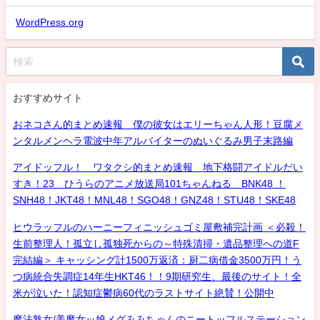
WordPress.org
おすすめサイト
おネコさん的まとめ速報 僕の彼女はエリーちゃん人形！豆腐メ
ンタルメンヘラ電波中年アルバイターのぬいぐるみ男子末路編
アイドッフル！ ワタクシ的まとめ速報 地下格闘アイドルだい
すき！23 ひうらのアニメ放送局101ちゃんねる BNK48 ！
SNH48！JKT48！MNL48！SGO48！GNZ48！STU48！SKE48
ヒウラッフルのハーニーフィニッシュゴミ屋敷補完計画 ＜必殺！
生前整理人！孤立し孤独死からの～特殊清掃・遺品整理への道F
完結編＞ キャッシング計1500万返済：厨二病借金3500万円！う
つ病統合失調症14年生HKT46！！9期研究生、最後のサイト！全
米が泣いた！認知症鬱病60代のラストサイト絶賛！公開中
魔法熟女/美魔女ッ娘メグみみちゃんのニートッフルステーション