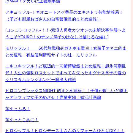
げMAX！デカいは正義刑事編
アキヨッフル-！ネオニートスケ番長のエキストラ芸能情報局！
（子ども部屋おばさんの自宅警備員的まとめ速報）
[ヨシヨシロッフル-！！-素浪人勇者カツオンの未解決事件簿へよ
うこそYOUKO！のナンノ洋子のはなしは信じるな編）]
モリッフル！ 50代無職独身ガチホモ童貞！女装子オネエ的ま
とめ速報！有益便利情報サイトの杜 モリッフル
ユキユキッフル！ど底辺的一同驚愕騒然まとめ速報！超氷河期世
代！人生の強制ロスカットですべてを失ったキグナス氷子の愛の
クリスタルキングボンビー脱出大作戦
ヒロコンプレックスNIGHT 的まとめ速報！！子供が欲しいど陰キ
ャアラフィフ女子のめざせ！専業主婦！婚活計画編
萌えっふる！
萌えっとこあに！
ヒロシッフル！ヒロシデース山さんのリフォームひとりDIY！！