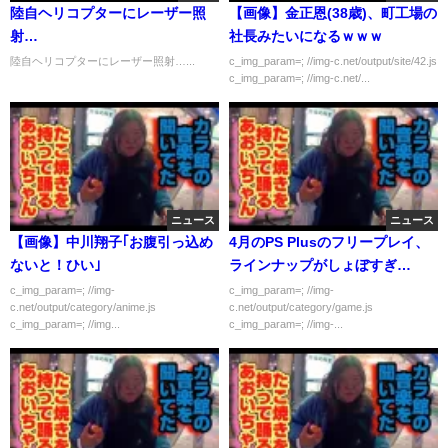
陸自ヘリコプターにレーザー照
【画像】金正恩(38歳)、町工場の
射…
社長みたいになるｗｗｗ
陸自ヘリコプターにレーザー照射…...
c_img_param=; //img-c.net/output/site/42.js
c_img_param=; //img-c.net/...
ニュース
ニュース
【画像】中川翔子｢お腹引っ込め
4月のPS Plusのフリープレイ、
ないと！ひい｣
ラインナップがしょぼすぎ…
c_img_param=; //img-
c_img_param=; //img-
c.net/output/category/anime.js
c.net/output/category/game.js
c_img_param=; //img...
c_img_param=; //img-...