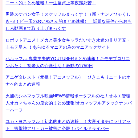
ニート的まとめ速報！一生童貞上等夜露死苦！
男装スケバン女子！スケッフルまっくす！（新・ナンノひゃくし
きっ!！ビー玉のおいぬさん的まとめ速報） 話題な事件からおも
しろ動画まで取り上げまっくす
ロボットアニメ！メカと美少女キャラだいすき永遠の非リア充・
非モテ星人 ！あらゆるマニアの為のマニアックサイト
ハルッフル-専業主夫的YOUTUBERまとめ速報！キモデブロリコ
ンおたく！初老人の介護生活！激動の1750日
アニゲタレスト（元祖！アニメッフル） ひきこもりニートのオ
ナベ的まとめ速報
火浦のシネマッフル映画NEWS情報ポータブルの杜！オネエ管理
人オカマちゃんの鬼女的まとめ速報!オカマッフルアタックナンバ
ーハーフ
ユカ・ヨネッフル！初老的まとめ速報！！大帝イタチにラリアッ
ト！害獣神アリ・ガー被害に必殺！パイルドライバー