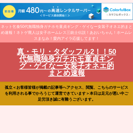
ネット乞食50代無職独身ガチホモ童貞ギング・ゲイなー女装子オネエ的まと
め速報！ネトゲ廃人は女子ホームレス三銃士伝説！あおいちゃん！ホームレ
スまなみ！愛内アイラ応援してます！
真・モリ・タダッフル2！！50
代無職独身ガチホモ童貞ギン
グ・ゲイなー女装子オネエ的
まとめ速報
孤立＜お客様皆様が掲載の記事等へアクセス、閲覧、こちらのサービス
を利用される事でかろうじて運営できています＞本日は足元が悪い中ご
足労頂き誠に有難うございます。