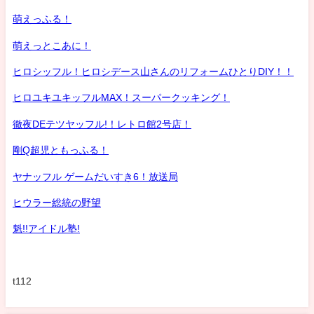
萌えっふる！
萌えっとこあに！
ヒロシッフル！ヒロシデース山さんのリフォームひとりDIY！！
ヒロユキユキッフルMAX！スーパークッキング！
徹夜DEテツヤッフル!！レトロ館2号店！
剛Q超児ともっふる！
ヤナッフル ゲームだいすき6！放送局
ヒウラー総統の野望
魁!!アイドル塾!
t112