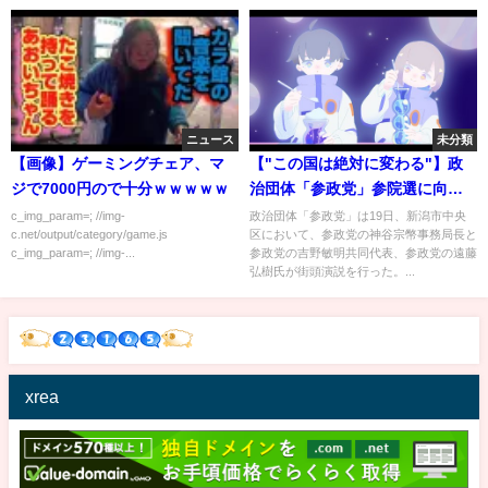
ニュース
未分類
【画像】ゲーミングチェア、マ
【"この国は絶対に変わる"】政
ジで7000円ので十分ｗｗｗｗｗ
治団体「参政党」参院選に向け
神谷宗幣事務局長らが新潟市中
c_img_param=; //img-
政治団体「参政党」は19日、新潟市中央
c.net/output/category/game.js
区において、参政党の神谷宗幣事務局長と
央区で街頭演説【吉野敏明共同
c_img_param=; //img-...
参政党の吉野敏明共同代表、参政党の遠藤
代表、遠藤弘樹氏など】
弘樹氏が街頭演説を行った。...
xrea