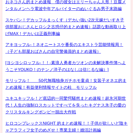
おネコさん的まとめ速報 僕の彼女はエリーちゃん人形！豆腐メ
ンタルメンヘラ電波中年アルバイターのぬいぐるみ男子末路編
スケバン！デカッフルまっくす（デカい強い2次元嫁だいすき子
供部屋おじさんヒロシ之古惑仔的まとめ速報）話題な動画取り上
げMAX！デカいは正義刑事編
アキヨッフル-！ネオニートスケ番長のエキストラ芸能情報局！
（子ども部屋おばさんの自宅警備員的まとめ速報）
[ヨシヨシロッフル-！！-素浪人勇者カツオンの未解決事件簿へよ
うこそYOUKO！のナンノ洋子のはなしは信じるな編）]
モリッフル！ 50代無職独身ガチホモ童貞！女装子オネエ的ま
とめ速報！有益便利情報サイトの杜 モリッフル
ユキユキッフル！ど底辺的一同驚愕騒然まとめ速報！超氷河期世
代！人生の強制ロスカットですべてを失ったキグナス氷子の愛の
クリスタルキングボンビー脱出大作戦
ヒロコンプレックスNIGHT 的まとめ速報！！子供が欲しいど陰キ
ャアラフィフ女子のめざせ！専業主婦！婚活計画編