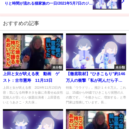
りと時間が流れる猫家族の一日/2021年5月7日のジオ
ラマ食堂
おすすめの記事
未分類
未分類
上田と女が吠える夜 動画 ゲ
【徹底取材】“ひきこもり”約146
スト：古市憲寿 11月13日
万人の衝撃「私が死んだら子ど
もは･･･」年金生活で26年ひきこ
上田と女が吠える夜 2024年11月13日内
特集「ウラドリ」。推計１４６万人。これ
容：気になる時事ネタを歯に衣着せぬ女性
は、15歳から64歳でひきこもり状態の人
もりの息子を支える母親 計９
芸能人が言いたい放題出演者：上田晋也
の数です。「今後さらに、増加する」と専
年ひきこもりの男性が抜け出せ
いとうあさこ・大久保...
門家は指摘しています。長...
たきっかけは･･･【#ウラドリ】