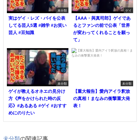
未分類
ゲイ
実はゲイ・レズ・バイを公表
【AAA・與真司郎】ゲイであ
してる芸人5選 #雑学 #お笑い
るとファンの前で公表「世界
芸人 #豆知識
が変わってくれることを願っ
て」
未分類
未分類
ゲイが教えるオネエの見分け
【重大報告】愛内アイラ釈放
方《声をかけられた時の反
の真相！まなみの衝撃重大発
応》#あるある #ゲイ #おすす
表！
めにのりたい
未分類
の関連記事