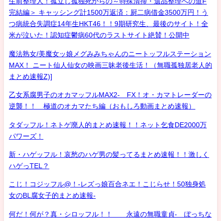
生前整理人！孤立し孤独死からの～特殊清掃・遺品整理への道F
完結編＞ キャッシング計1500万返済：厨二病借金3500万円！う
つ病統合失調症14年生HKT46！！9期研究生、最後のサイト！全
米が泣いた！認知症鬱病60代のラストサイト絶賛！公開中
魔法熟女/美魔女ッ娘メグみみちゃんのニートッフルステーション
MAX！ ニート仙人仙女の映画三昧老後生活！（無職孤独居老人的
まとめ速報Z)]
乙女系腐男子のオカマッフルMAX2- FX！オ・カマトレーダーの
逆襲！！ 極道のオカマたち編（おもしろ動画まとめ速報）
タダッフル！ネトゲ廃人的まとめ速報！！ネット乞食DE2000万
パワーズ！
新・ハゲッフル！哀愁のハゲ男の髪ってるまとめ速報！！激しく
ハゲっTEL？
こじ！コジッフル@！-レズっ娘百合ネエ！こじらせ！50独身処
女のBL腐女子的まとめ速報-
何だ！何が？真・シロッフル！！ 永遠の無職童貞- ぼっちな