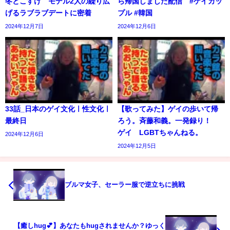
冬とこすけ モデル2人の繰り広
ら帰国しました配信 #ゲイカッ
げるラブラブデートに密着
プル #韓国
2024年12月7日
2024年12月6日
33話_日本のゲイ文化ㅣ性文化ㅣ
【歌ってみた】ゲイの歩いて帰
最終日
ろう。斉藤和義。一発録り！
ゲイ LGBTちゃんねる。
2024年12月6日
2024年12月5日
ブルマ女子、セーラー服で逆立ちに挑戦
【癒しhug💕】あなたもhugされませんか？ゆっく