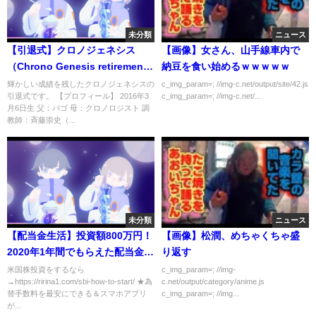
未分類
ニュース
【引退式】クロノジェネシス
【画像】女さん、山手線車内で
（Chrono Genesis retirement
納豆を食い始めるｗｗｗｗｗ
ceremony） | JRA公式
輝かしい成績を残したクロノジェネシスの
c_img_param=; //img-c.net/output/site/42.js
引退式です。 【プロフィール】 2016年3
c_img_param=; //img-c.net/...
月6日生 父：バゴ 母：クロノロジスト 調
教師：斉藤崇史（...
未分類
ニュース
【配当金生活】投資額800万円！
【画像】松潤、めちゃくちゃ盛
2020年1年間でもらえた配当金公
り返す
開！日本株・米国株投資｜銘柄
米国株投資をするなら
c_img_param=; //img-
→https://ririna1.com/sbi-how-to-start/ ★為
c.net/output/category/anime.js
公開｜主婦の投資｜
替手数料を最安にできる＆スマホアプリ
c_img_param=; //img...
が...