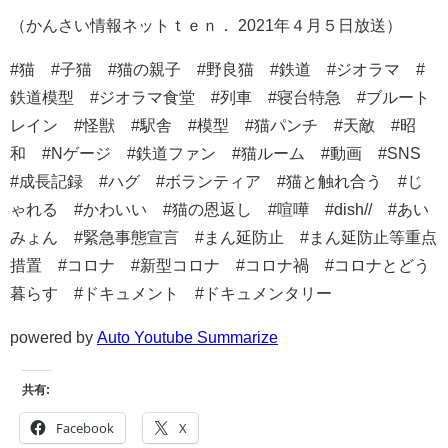
（かんさい情報ネットｔｅｎ． 2021年４月５日放送）
#猫 #子猫 #猫の親子 #野良猫 #鉄道 #ジオラマ #
鉄道模型 #ジオラマ食堂 #列車 #寝台特急 #ブルート
レイン #怪獣 #駅舎 #模型 #猫パンチ #天敵 #昭
和 #Nゲージ #鉄道ファン #猫ルーム #動画 #SNS
#成長記録 #ハグ #ボランティア #猫と触れ合う #じ
ゃれる #かわいい #猫の恩返し #喧嘩 #dish// #あい
みょん #緊急事態宣言 #まん延防止 #まん延防止等重点
措置 #コロナ #新型コロナ #コロナ禍 #コロナとどう
暮らす #ドキュメント #ドキュメンタリー
powered by
Auto Youtube Summarize
共有:
Facebook
X