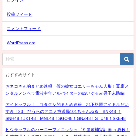
投稿フィード
コメントフィード
WordPress.org
おすすめサイト
おネコさん的まとめ速報 僕の彼女はエリーちゃん人形！豆腐メ
ンタルメンヘラ電波中年アルバイターのぬいぐるみ男子末路編
アイドッフル！ ワタクシ的まとめ速報 地下格闘アイドルだい
すき！23 ひうらのアニメ放送局101ちゃんねる BNK48 ！
SNH48！JKT48！MNL48！SGO48！GNZ48！STU48！SKE48
ヒウラッフルのハーニーフィニッシュゴミ屋敷補完計画 ＜必殺！