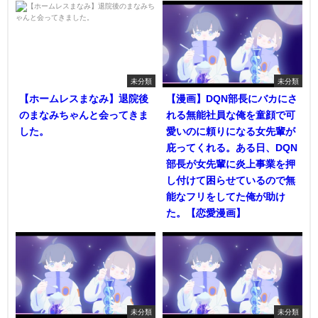
未分類
未分類
【ホームレスまなみ】退院後
【漫画】DQN部長にバカにさ
のまなみちゃんと会ってきま
れる無能社員な俺を童顔で可
した。
愛いのに頼りになる女先輩が
庇ってくれる。ある日、DQN
部長が女先輩に炎上事業を押
し付けて困らせているので無
能なフリをしてた俺が助け
た。【恋愛漫画】
未分類
未分類