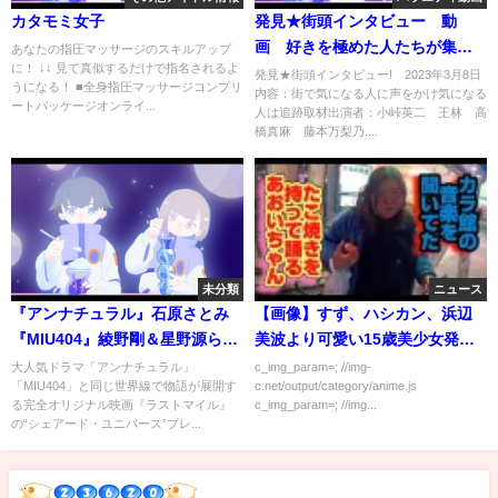
カタモミ女子
発見★街頭インタビュー 動
画 好きを極めた人たちが集
あなたの指圧マッサージのスキルアップ
に！ ↓↓ 見て真似するだけで指名されるよ
合 3月8日
発見★街頭インタビュー! 2023年3月8日
うになる！ ■全身指圧マッサージコンプリ
内容：街で気になる人に声をかけ気になる
ートパッケージオンライ...
人は追跡取材出演者：小峠英二 王林 高
橋真麻 藤本万梨乃....
未分類
ニュース
『アンナチュラル』石原さとみ
【画像】すず、ハシカン、浜辺
『MIU404』綾野剛＆星野源ら豪
美波より可愛い15歳美少女発見
華キャスト集結！ 映画『ラス
される
大人気ドラマ「アンナチュラル」
c_img_param=; //img-
「MIU404」と同じ世界線で物語が展開す
c.net/output/category/anime.js
トマイル』“シェアード・ユニバ
る完全オリジナル映画『ラストマイル』
c_img_param=; //img...
ース”プレミアイベント
の“シェアード・ユニバース”プレ...