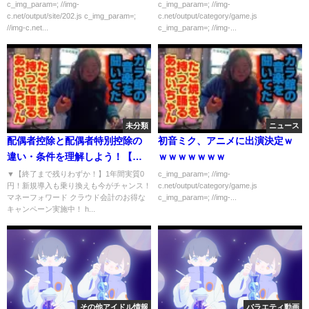
c_img_param=; //img-
c_img_param=; //img-
c.net/output/site/202.js c_img_param=;
c.net/output/category/game.js
//img-c.net...
c_img_param=; //img-...
未分類
ニュース
配偶者控除と配偶者特別控除の
初音ミク、アニメに出演決定ｗ
違い・条件を理解しよう！【所
ｗｗｗｗｗｗｗ
得税】
▼【終了まで残りわずか！】1年間実質0
c_img_param=; //img-
円！新規導入も乗り換えも今がチャンス！
c.net/output/category/game.js
マネーフォワード クラウド会計のお得な
c_img_param=; //img-...
キャンペーン実施中！ h...
その他アイドル情報
バラエティ動画