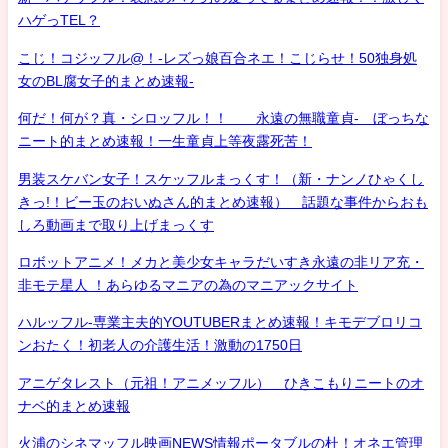
ハゲっTEL？
こじ！コジッフル@！-レズっ娘百合ネエ！こじらせ！50独身処
女のBL腐女子的まとめ速報-
何だ！何が？真・シロッフル！！ 永遠の無職童貞- ぼっちな
ニート的まとめ速報！一生童貞上等夜露死苦！
男装スケバン女子！スケッフルまっくす！（新・ナンノひゃくし
きっ!！ビー玉のおいぬさん的まとめ速報） 話題な事件からおも
しろ動画まで取り上げまっくす
ロボットアニメ！メカと美少女キャラだいすき永遠の非リア充・
非モテ星人 ！あらゆるマニアの為のマニアックサイト
ハルッフル-専業主夫的YOUTUBERまとめ速報！キモデブロリコ
ンおたく！初老人の介護生活！激動の1750日
アニゲタレスト（元祖！アニメッフル） ひきこもりニートのオ
ナベ的まとめ速報
火浦のシネマッフル映画NEWS情報ポータブルの杜！オネエ管理