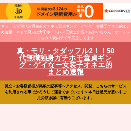
ネット乞食50代無職独身ガチホモ童貞ギング・ゲイなー女装子オネエ的まと
め速報！ネトゲ廃人は女子ホームレス三銃士伝説！あおいちゃん！ホームレ
スまなみ！愛内アイラ応援してます！
真・モリ・タダッフル2！！50
代無職独身ガチホモ童貞ギン
グ・ゲイなー女装子オネエ的
まとめ速報
孤立＜お客様皆様が掲載の記事等へアクセス、閲覧、こちらのサービス
を利用される事でかろうじて運営できています＞本日は足元が悪い中ご
足労頂き誠に有難うございます。