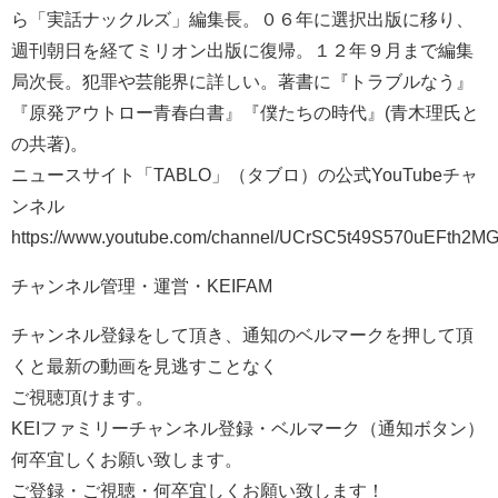
ら「実話ナックルズ」編集長。０６年に選択出版に移り、
週刊朝日を経てミリオン出版に復帰。１２年９月まで編集
局次長。犯罪や芸能界に詳しい。著書に『トラブルなう』
『原発アウトロー青春白書』『僕たちの時代』(青木理氏と
の共著)。
ニュースサイト「TABLO」（タブロ）の公式YouTubeチャ
ンネル
https://www.youtube.com/channel/UCrSC5t49S570uEFth2M
チャンネル管理・運営・KEIFAM
チャンネル登録をして頂き、通知のベルマークを押して頂
くと最新の動画を見逃すことなく
ご視聴頂けます。
KEIファミリーチャンネル登録・ベルマーク（通知ボタン）
何卒宜しくお願い致します。
ご登録・ご視聴・何卒宜しくお願い致します！