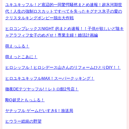
ユキユキッフル！ど底辺的一同驚愕騒然まとめ速報！超氷河期世
代！人生の強制ロスカットですべてを失ったキグナス氷子の愛の
クリスタルキングボンビー脱出大作戦
ヒロコンプレックスNIGHT 的まとめ速報！！子供が欲しいど陰キ
ャアラフィフ女子のめざせ！専業主婦！婚活計画編
萌えっふる！
萌えっとこあに！
ヒロシッフル！ヒロシデース山さんのリフォームひとりDIY！！
ヒロユキユキッフルMAX！スーパークッキング！
徹夜DEテツヤッフル!！レトロ館2号店！
剛Q超児ともっふる！
ヤナッフル ゲームだいすき6！放送局
ヒウラー総統の野望