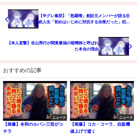
【半グレ集団】「怒羅権」創設元メンバーが語る壮
絶人生「初めはいじめに対抗する自衛だった」犯罪
に至った背景に“中国残留孤児“への差別…反社会勢
力のリアル【外国人】【中国人】｜#アベプラ《アベ
マで放送中》
【本人直撃】谷山秀行が関東最強の喧嘩師と呼ばれ
た本当の理由
おすすめの記事
ニュース
ニュース
【画像】令和のルパン三世がコ
【画像】コカ・コーラ、自販機
チラ
値上げで逝く