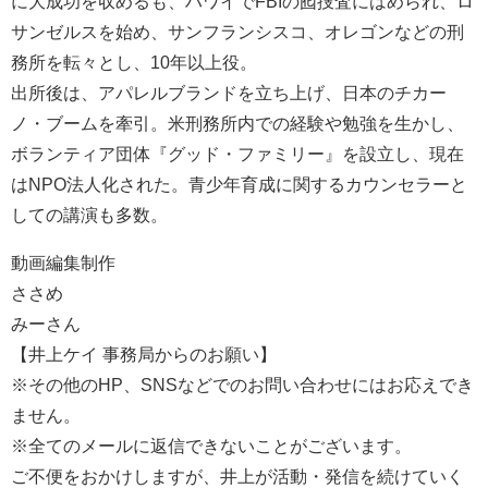
に大成功を収めるも、ハワイでFBIの囮捜査にはめられ、ロ
サンゼルスを始め、サンフランシスコ、オレゴンなどの刑
務所を転々とし、10年以上役。
出所後は、アパレルブランドを立ち上げ、日本のチカー
ノ・ブームを牽引。米刑務所内での経験や勉強を生かし、
ボランティア団体『グッド・ファミリー』を設立し、現在
はNPO法人化された。青少年育成に関するカウンセラーと
しての講演も多数。
動画編集制作
ささめ
みーさん
【井上ケイ 事務局からのお願い】
※その他のHP、SNSなどでのお問い合わせにはお応えでき
ません。
※全てのメールに返信できないことがございます。
ご不便をおかけしますが、井上が活動・発信を続けていく