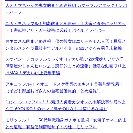
人オカマちゃんの鬼女的まとめ速報!オカマッフルアタックナンバ
ーハーフ
ユカ・ヨネッフル！初老的まとめ速報！！大帝イタチにラリアッ
ト！害獣神アリ・ガー被害に必殺！パイルドライバー
おネコさん的まとめ速報 僕の彼女はエリーちゃん人形！豆腐メ
ンタルメンヘラ電波中年アルバイターのぬいぐるみ男子末路編
スケバン！デカッフルまっくす（デカい強い2次元嫁だいすき子
供部屋おじさんヒロシ之古惑仔的まとめ速報）話題な動画取り上
げMAX！デカいは正義刑事編
アキヨッフル-！ネオニートスケ番長のエキストラ芸能情報局！
（子ども部屋おばさんの自宅警備員的まとめ速報）
[ヨシヨシロッフル-！！-素浪人勇者カツオンの未解決事件簿へよ
うこそYOUKO！のナンノ洋子のはなしは信じるな編）]
モリッフル！ 50代無職独身ガチホモ童貞！女装子オネエ的ま
とめ速報！有益便利情報サイトの杜 モリッフル