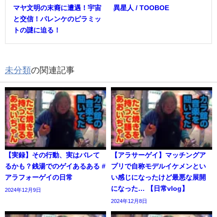
マヤ文明の末裔に遭遇！宇宙
異星人 / TOOBOE
と交信！パレンケのピラミッ
トの謎に迫る！
未分類
の関連記事
【実録】その行動、実はバレて
【アラサーゲイ】マッチングア
るかも？銭湯でのゲイあるある #
プリで自称モデルイケメンとい
アラフォーゲイの日常
い感じになったけど最悪な展開
になった… 【日常vlog】
2024年12月9日
2024年12月8日