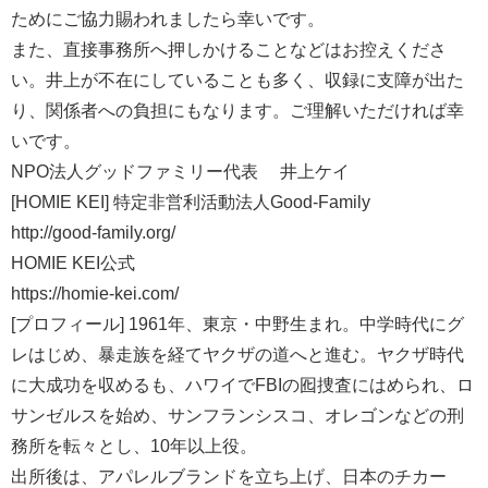
ためにご協力賜われましたら幸いです。
また、直接事務所へ押しかけることなどはお控えくださ
い。井上が不在にしていることも多く、収録に支障が出た
り、関係者への負担にもなります。ご理解いただければ幸
いです。
NPO法人グッドファミリー代表 井上ケイ
[HOMIE KEI] 特定非営利活動法人Good-Family
http://good-family.org/
HOMIE KEI公式
https://homie-kei.com/
[プロフィール] 1961年、東京・中野生まれ。中学時代にグ
レはじめ、暴走族を経てヤクザの道へと進む。ヤクザ時代
に大成功を収めるも、ハワイでFBIの囮捜査にはめられ、ロ
サンゼルスを始め、サンフランシスコ、オレゴンなどの刑
務所を転々とし、10年以上役。
出所後は、アパレルブランドを立ち上げ、日本のチカー