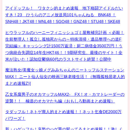
アイドッフル！ ワタクシ的まとめ速報 地下格闘アイドルだい
すき！23 ひうらのアニメ放送局101ちゃんねる BNK48 ！
SNH48！JKT48！MNL48！SGO48！GNZ48！STU48！SKE48
ヒウラッフルのハーニーフィニッシュゴミ屋敷補完計画 ＜必殺！
生前整理人！孤立し孤独死からの～特殊清掃・遺品整理への道F
完結編＞ キャッシング計1500万返済：厨二病借金3500万円！う
つ病統合失調症14年生HKT46！！9期研究生、最後のサイト！全
米が泣いた！認知症鬱病60代のラストサイト絶賛！公開中
魔法熟女/美魔女ッ娘メグみみちゃんのニートッフルステーション
MAX！ ニート仙人仙女の映画三昧老後生活！（無職孤独居老人的
まとめ速報Z)]
乙女系腐男子のオカマッフルMAX2- FX！オ・カマトレーダーの
逆襲！！ 極道のオカマたち編（おもしろ動画まとめ速報）
タダッフル！ネトゲ廃人的まとめ速報！！ネット乞食DE2000万
パワーズ！
新・ハゲッフル！哀愁のハゲ男の髪ってるまとめ速報！！激しく