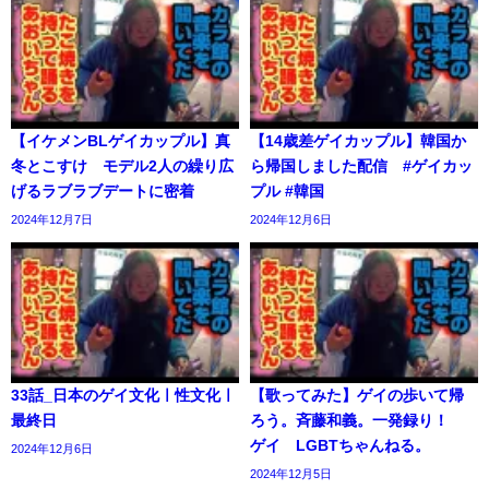
【イケメンBLゲイカップル】真
【14歳差ゲイカップル】韓国か
冬とこすけ モデル2人の繰り広
ら帰国しました配信 #ゲイカッ
げるラブラブデートに密着
プル #韓国
2024年12月7日
2024年12月6日
33話_日本のゲイ文化ㅣ性文化ㅣ
【歌ってみた】ゲイの歩いて帰
最終日
ろう。斉藤和義。一発録り！
ゲイ LGBTちゃんねる。
2024年12月6日
2024年12月5日