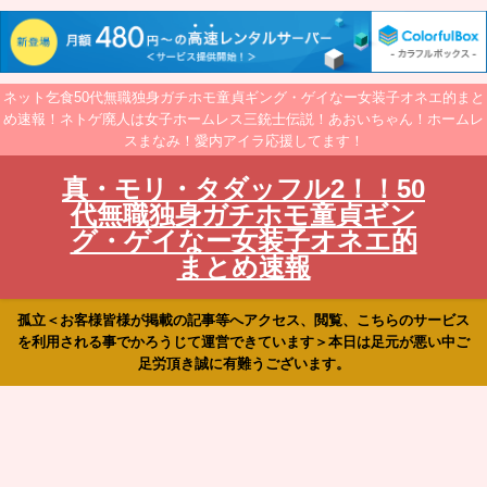
ネット乞食50代無職独身ガチホモ童貞ギング・ゲイなー女装子オネエ的まと
め速報！ネトゲ廃人は女子ホームレス三銃士伝説！あおいちゃん！ホームレ
スまなみ！愛内アイラ応援してます！
真・モリ・タダッフル2！！50
代無職独身ガチホモ童貞ギン
グ・ゲイなー女装子オネエ的
まとめ速報
孤立＜お客様皆様が掲載の記事等へアクセス、閲覧、こちらのサービス
を利用される事でかろうじて運営できています＞本日は足元が悪い中ご
足労頂き誠に有難うございます。