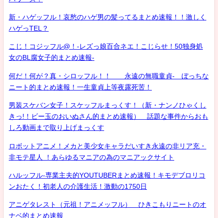
新・ハゲッフル！哀愁のハゲ男の髪ってるまとめ速報！！激しく
ハゲっTEL？
こじ！コジッフル@！-レズっ娘百合ネエ！こじらせ！50独身処
女のBL腐女子的まとめ速報-
何だ！何が？真・シロッフル！！ 永遠の無職童貞- ぼっちな
ニート的まとめ速報！一生童貞上等夜露死苦！
男装スケバン女子！スケッフルまっくす！（新・ナンノひゃくし
きっ!！ビー玉のおいぬさん的まとめ速報） 話題な事件からおも
しろ動画まで取り上げまっくす
ロボットアニメ！メカと美少女キャラだいすき永遠の非リア充・
非モテ星人 ！あらゆるマニアの為のマニアックサイト
ハルッフル-専業主夫的YOUTUBERまとめ速報！キモデブロリコ
ンおたく！初老人の介護生活！激動の1750日
アニゲタレスト（元祖！アニメッフル） ひきこもりニートのオ
ナベ的まとめ速報