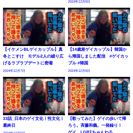
2024年12月8日
【イケメンBLゲイカップル】真
【14歳差ゲイカップル】韓国か
冬とこすけ モデル2人の繰り広
ら帰国しました配信 #ゲイカッ
げるラブラブデートに密着
プル #韓国
2024年12月7日
2024年12月6日
33話_日本のゲイ文化ㅣ性文化ㅣ
【歌ってみた】ゲイの歩いて帰
最終日
ろう。斉藤和義。一発録り！
ゲイ LGBTちゃんねる。