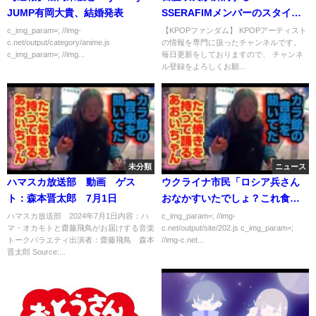
JUMP有岡大貴、結婚発表
SSERAFIMメンバーのスタイル
の差がありすぎると話題に
c_img_param=; //img-
【KPOPファンダム】 KPOPアーティスト
c.net/output/category/anime.js
の情報を専門に扱ったチャンネルです。
c_img_param=; //img...
毎日更新をしておりますので、 チャンネ
ル登録をよろしくお願...
未分類
ニュース
ハマスカ放送部 動画 ゲス
ウクライナ市民「ロシア兵さん
ト：森本晋太郎 7月1日
おなかすいたでしょ？これ食べ
て(毒殺)」←これが許される理由
ハマスカ放送部 2024年7月1日内容：ハ
c_img_param=; //img-
マ・オカモトと齋藤飛鳥がお届けする音楽
c.net/output/site/202.js c_img_param=;
トークバラエティ出演者：齋藤飛鳥 森本
//img-c.net...
晋太郎 Source:...