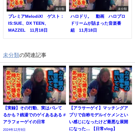
未分類
未分類
プレミアMelodiX! ゲスト：
ハロドリ。 動画 ハロプロ
IS:SUE、DX TEEN、
ドリームが詰まった音楽番
MAZZEL 11月18日
組 11月18日
未分類
の関連記事
【実録】その行動、実はバレて
【アラサーゲイ】マッチングア
るかも？銭湯でのゲイあるある #
プリで自称モデルイケメンとい
アラフォーゲイの日常
い感じになったけど最悪な展開
になった… 【日常vlog】
2024年12月9日