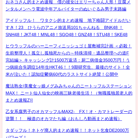
おネコさん的まとめ速報 僕の彼女はエリーちゃん人形！豆腐メ
ンタルメンヘラ電波中年アルバイターのぬいぐるみ男子末路編
アイドッフル！ ワタクシ的まとめ速報 地下格闘アイドルだい
すき！23 ひうらのアニメ放送局101ちゃんねる BNK48 ！
SNH48！JKT48！MNL48！SGO48！GNZ48！STU48！SKE48
ヒウラッフルのハーニーフィニッシュゴミ屋敷補完計画 ＜必殺！
生前整理人！孤立し孤独死からの～特殊清掃・遺品整理への道F
完結編＞ キャッシング計1500万返済：厨二病借金3500万円！う
つ病統合失調症14年生HKT46！！9期研究生、最後のサイト！全
米が泣いた！認知症鬱病60代のラストサイト絶賛！公開中
魔法熟女/美魔女ッ娘メグみみちゃんのニートッフルステーション
MAX！ ニート仙人仙女の映画三昧老後生活！（無職孤独居老人的
まとめ速報Z)]
乙女系腐男子のオカマッフルMAX2- FX！オ・カマトレーダーの
逆襲！！ 極道のオカマたち編（おもしろ動画まとめ速報）
タダッフル！ネトゲ廃人的まとめ速報！！ネット乞食DE2000万
パワーズ！