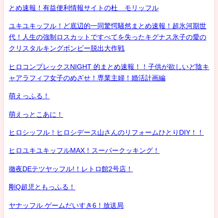
とめ速報！有益便利情報サイトの杜 モリッフル
ユキユキッフル！ど底辺的一同驚愕騒然まとめ速報！超氷河期世
代！人生の強制ロスカットですべてを失ったキグナス氷子の愛の
クリスタルキングボンビー脱出大作戦
ヒロコンプレックスNIGHT 的まとめ速報！！子供が欲しいど陰キ
ャアラフィフ女子のめざせ！専業主婦！婚活計画編
萌えっふる！
萌えっとこあに！
ヒロシッフル！ヒロシデース山さんのリフォームひとりDIY！！
ヒロユキユキッフルMAX！スーパークッキング！
徹夜DEテツヤッフル!！レトロ館2号店！
剛Q超児ともっふる！
ヤナッフル ゲームだいすき6！放送局