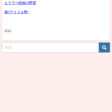
ヒウラー総統の野望
魁!!アイドル塾!
t112
koshirohiroko39jp All Rights Reserved.