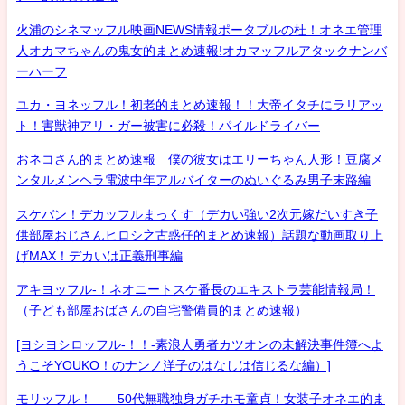
火浦のシネマッフル映画NEWS情報ポータブルの杜！オネエ管理
人オカマちゃんの鬼女的まとめ速報!オカマッフルアタックナンバ
ーハーフ
ユカ・ヨネッフル！初老的まとめ速報！！大帝イタチにラリアッ
ト！害獣神アリ・ガー被害に必殺！パイルドライバー
おネコさん的まとめ速報 僕の彼女はエリーちゃん人形！豆腐メ
ンタルメンヘラ電波中年アルバイターのぬいぐるみ男子末路編
スケバン！デカッフルまっくす（デカい強い2次元嫁だいすき子
供部屋おじさんヒロシ之古惑仔的まとめ速報）話題な動画取り上
げMAX！デカいは正義刑事編
アキヨッフル-！ネオニートスケ番長のエキストラ芸能情報局！
（子ども部屋おばさんの自宅警備員的まとめ速報）
[ヨシヨシロッフル-！！-素浪人勇者カツオンの未解決事件簿へよ
うこそYOUKO！のナンノ洋子のはなしは信じるな編）]
モリッフル！ 50代無職独身ガチホモ童貞！女装子オネエ的ま