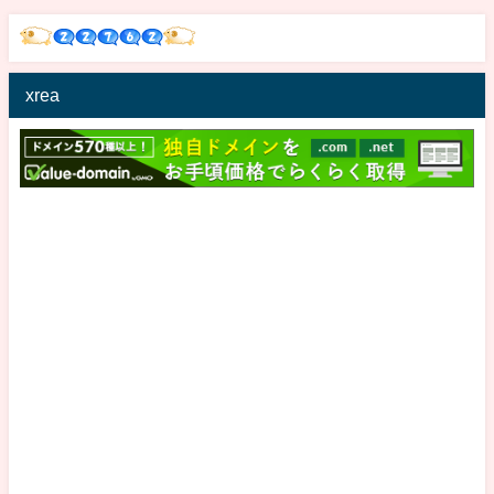
のお話を! その1
xrea