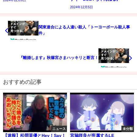
2024年12月6日
2024年12月5日
関東連合による人違い殺人「トーヨーボール殺人事
件」
『離婚します』秋篠宮さまハッキリと断言！
おすすめの記事
ニュース
未分類
【速報】松岡茉優とHey！Say！
宮脇咲良が所属するLE