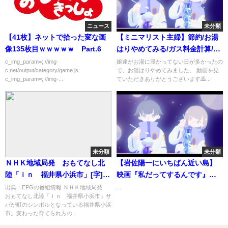
ニュース
未分類
【41枚】ネットで拾った変な画
【ミニマリスト主婦】節約/お湯
像135枚目ｗｗｗｗｗ Part.6
はりやめてみる/ガス料金計算/2
年間のガス料金
c_img_param=; //img-
娘達がお湯に浸かってない日が多かったの
c.net/output/category/game.js
で、お湯はりやめてみました。 動画を見
c_img_param=; //img-...
ていただきありがとうございます🙇‍...
未分類
未分類
ＮＨＫ地域局発 おもてなし北
【岩佐陽一にいちばん近い島】
陸「ｉｎ 福井県小浜市」[字]…
映画『私だってするんです』公
の番組内容解析まとめ
開記念!『ハレンチ学園』『パン
出典：EPGの番組情報 ＮＨＫ地域局発
...
おもてなし北陸「ｉｎ 福井県小浜市」サ
ツの穴』『ラ・ブーム』『初体
バが町のシンボルとなっている福井県小浜
験/リッジモント・ハイ』『青い
市。変わった育てられ方の...
珊瑚礁』etc.ちょっぴりH系映画