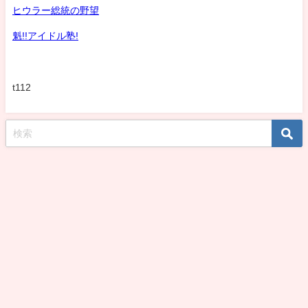
ヒウラー総統の野望
魁!!アイドル塾!
t112