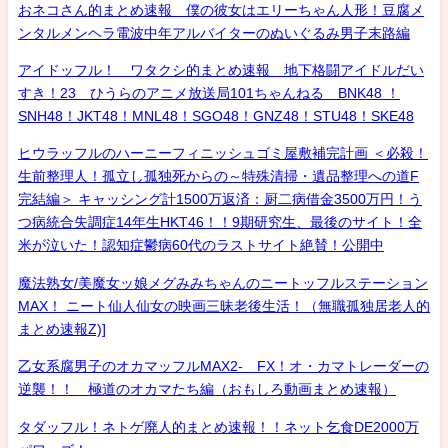
おネコさん的まとめ速報 僕の彼女はエリーちゃん人形！豆腐メ
ンタルメンヘラ電波中年アルバイターのぬいぐるみ男子末路編
アイドッフル！ ワタクシ的まとめ速報 地下格闘アイドルだい
すき！23 ひうらのアニメ放送局101ちゃんねる BNK48 ！
SNH48！JKT48！MNL48！SGO48！GNZ48！STU48！SKE48
ヒウラッフルのハーニーフィニッシュゴミ屋敷補完計画 ＜必殺！
生前整理人！孤立し孤独死からの～特殊清掃・遺品整理への道F
完結編＞ キャッシング計1500万返済：厨二病借金3500万円！う
つ病統合失調症14年生HKT46！！9期研究生、最後のサイト！全
米が泣いた！認知症鬱病60代のラストサイト絶賛！公開中
魔法熟女/美魔女ッ娘メグみみちゃんのニートッフルステーション
MAX！ ニート仙人仙女の映画三昧老後生活！（無職孤独居老人的
まとめ速報Z)]
乙女系腐男子のオカマッフルMAX2- FX！オ・カマトレーダーの
逆襲！！ 極道のオカマたち編（おもしろ動画まとめ速報）
タダッフル！ネトゲ廃人的まとめ速報！！ネット乞食DE2000万