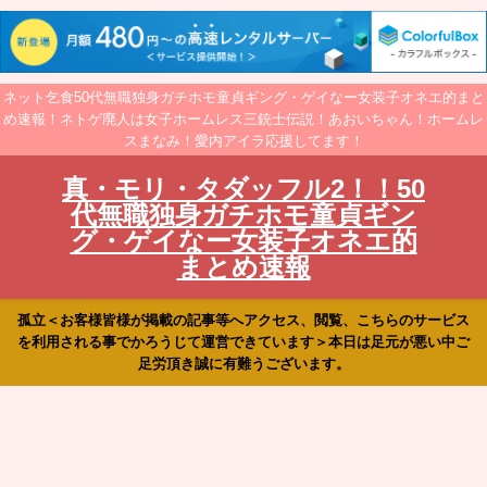
ネット乞食50代無職独身ガチホモ童貞ギング・ゲイなー女装子オネエ的まと
め速報！ネトゲ廃人は女子ホームレス三銃士伝説！あおいちゃん！ホームレ
スまなみ！愛内アイラ応援してます！
真・モリ・タダッフル2！！50
代無職独身ガチホモ童貞ギン
グ・ゲイなー女装子オネエ的
まとめ速報
孤立＜お客様皆様が掲載の記事等へアクセス、閲覧、こちらのサービス
を利用される事でかろうじて運営できています＞本日は足元が悪い中ご
足労頂き誠に有難うございます。