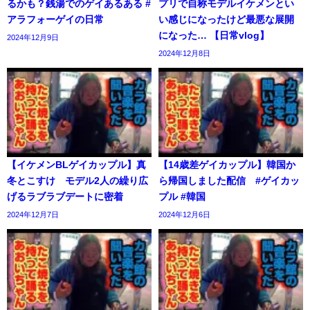
るかも？銭湯でのゲイあるある #
プリで自称モデルイケメンとい
アラフォーゲイの日常
い感じになったけど最悪な展開
になった… 【日常vlog】
2024年12月9日
2024年12月8日
【イケメンBLゲイカップル】真
【14歳差ゲイカップル】韓国か
冬とこすけ モデル2人の繰り広
ら帰国しました配信 #ゲイカッ
げるラブラブデートに密着
プル #韓国
2024年12月7日
2024年12月6日