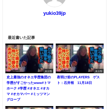
yukio39jp
最近書いた記事
未分類
未分類
史上最強のオネエ学歴集団の
夜明け前のPLAYERS ゲス
学歴がすごかったwww#トマ
ト：石井裕 11月18日
ホーク #学歴 #オネエ #オカ
マ #オカマバー #ミッツマン
グローブ