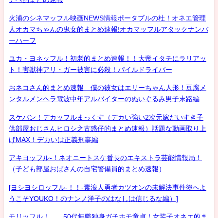
火浦のシネマッフル映画NEWS情報ポータブルの杜！オネエ管理
人オカマちゃんの鬼女的まとめ速報!オカマッフルアタックナンバ
ーハーフ
ユカ・ヨネッフル！初老的まとめ速報！！大帝イタチにラリアッ
ト！害獣神アリ・ガー被害に必殺！パイルドライバー
おネコさん的まとめ速報 僕の彼女はエリーちゃん人形！豆腐メ
ンタルメンヘラ電波中年アルバイターのぬいぐるみ男子末路編
スケバン！デカッフルまっくす（デカい強い2次元嫁だいすき子
供部屋おじさんヒロシ之古惑仔的まとめ速報）話題な動画取り上
げMAX！デカいは正義刑事編
アキヨッフル-！ネオニートスケ番長のエキストラ芸能情報局！
（子ども部屋おばさんの自宅警備員的まとめ速報）
[ヨシヨシロッフル-！！-素浪人勇者カツオンの未解決事件簿へよ
うこそYOUKO！のナンノ洋子のはなしは信じるな編）]
モリッフル！ 50代無職独身ガチホモ童貞！女装子オネエ的ま