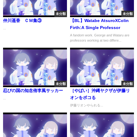
未分類
未分類
仲川遥香 ＣＭ集③
【BL】Watabe AtsuroXColin
Firth:A Single Professor
...
A fandom work. George and Wataru are
professors working at two differe...
未分類
未分類
忍びの国の知念侑李風サッカー
［やばい］沖縄ヤクザが伊藤リ
オンをボコる
...
伊藤リオンやられる...