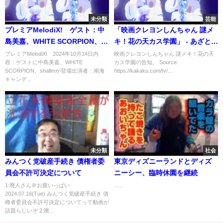
未分類
芸能
プレミアMelodiX! ゲスト：中
「映画クレヨンしんちゃん 謎メ
島美嘉、WHITE SCORPION、
キ！花の天カス学園」 - あざとく
shallm 10月14日
て何が悪いの？（テレビ朝日）
プレミアMelodiX! 2024年10月14日内
映画クレヨンしんちゃん 謎メキ！花の天
容：ゲストに中島美嘉、WHITE
カス学園の告知。 Source:
SCORPION、shallmが登場出演者：南海
https://kakaku.com/tv/...
キャンデ...
未分類
社会
みんつく党破産手続き 債権者委
東京ディズニーランドとディズ
員会不許可決定について
ニーシー、臨時休園を継続
1:廃人さん＠お腹いっぱい
......
2024.07.16(Tue) みんつく党破産手続き 債
権者委員会不許可決定についてって動画が
話題らしいぞ 2:廃...