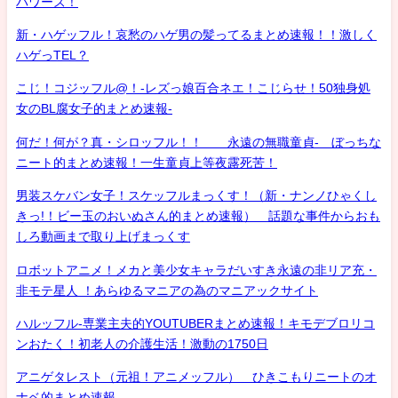
パワーズ！
新・ハゲッフル！哀愁のハゲ男の髪ってるまとめ速報！！激しく
ハゲっTEL？
こじ！コジッフル@！-レズっ娘百合ネエ！こじらせ！50独身処
女のBL腐女子的まとめ速報-
何だ！何が？真・シロッフル！！ 永遠の無職童貞- ぼっちな
ニート的まとめ速報！一生童貞上等夜露死苦！
男装スケバン女子！スケッフルまっくす！（新・ナンノひゃくし
きっ!！ビー玉のおいぬさん的まとめ速報） 話題な事件からおも
しろ動画まで取り上げまっくす
ロボットアニメ！メカと美少女キャラだいすき永遠の非リア充・
非モテ星人 ！あらゆるマニアの為のマニアックサイト
ハルッフル-専業主夫的YOUTUBERまとめ速報！キモデブロリコ
ンおたく！初老人の介護生活！激動の1750日
アニゲタレスト（元祖！アニメッフル） ひきこもりニートのオ
ナベ的まとめ速報