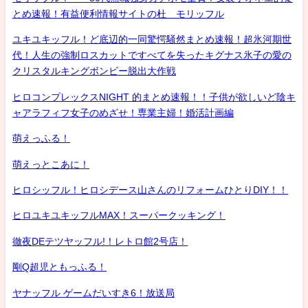
とめ速報！有益便利情報サイトの杜 モリッフル
ユキユキッフル！ど底辺的一同驚愕騒然まとめ速報！超氷河期世
代！人生の強制ロスカットですべてを失ったキグナス氷子の愛の
クリスタルキングボンビー脱出大作戦
ヒロコンプレックスNIGHT 的まとめ速報！！子供が欲しいど陰キ
ャアラフィフ女子のめざせ！専業主婦！婚活計画編
萌えっふる！
萌えっとこあに！
ヒロシッフル！ヒロシデース山さんのリフォームひとりDIY！！
ヒロユキユキッフルMAX！スーパークッキング！
徹夜DEテツヤッフル!！レトロ館2号店！
剛Q超児ともっふる！
ヤナッフル ゲームだいすき6！放送局