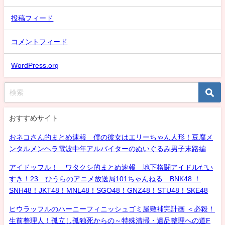
投稿フィード
コメントフィード
WordPress.org
おすすめサイト
おネコさん的まとめ速報 僕の彼女はエリーちゃん人形！豆腐メ
ンタルメンヘラ電波中年アルバイターのぬいぐるみ男子末路編
アイドッフル！ ワタクシ的まとめ速報 地下格闘アイドルだい
すき！23 ひうらのアニメ放送局101ちゃんねる BNK48 ！
SNH48！JKT48！MNL48！SGO48！GNZ48！STU48！SKE48
ヒウラッフルのハーニーフィニッシュゴミ屋敷補完計画 ＜必殺！
生前整理人！孤立し孤独死からの～特殊清掃・遺品整理への道F