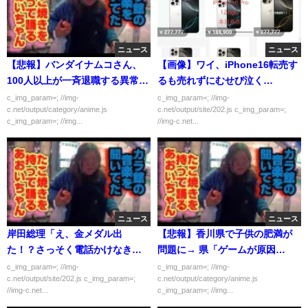
ニュース
ニュース
【悲報】バンダイナムコさん、
【画像】ワイ、iPhone16転売す
100人以上が一斉退職する異常事
るも売れずにむせび泣く…
態に…
c_img_param=; //img-
c_img_param=; //img-
c.net/output/category/anime.js
c.net/output/site/202.js c_img_param=;
c_img_param=; //img...
//img-c.net...
ニュース
ニュース
岸田総理「え、金メダル出
【悲報】香川県で子供の肥満が
た！？さっそく電話かけなき
問題に→ 県「ゲームが原因
ゃ！」（画像あり）
だ！」県民（うどんのせいで
c_img_param=; //img-
c_img_param=; //img-
c.net/output/site/202.js c_img_param=;
c.net/output/category/anime.js
は・・・？）
//img-c.net...
c_img_param=; //img...