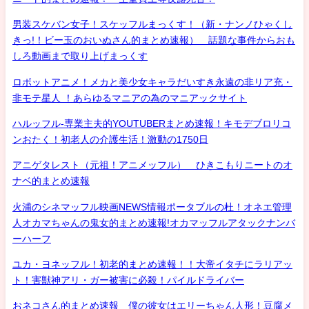
男装スケバン女子！スケッフルまっくす！（新・ナンノひゃくし
きっ!！ビー玉のおいぬさん的まとめ速報） 話題な事件からおも
しろ動画まで取り上げまっくす
ロボットアニメ！メカと美少女キャラだいすき永遠の非リア充・
非モテ星人 ！あらゆるマニアの為のマニアックサイト
ハルッフル-専業主夫的YOUTUBERまとめ速報！キモデブロリコ
ンおたく！初老人の介護生活！激動の1750日
アニゲタレスト（元祖！アニメッフル） ひきこもりニートのオ
ナベ的まとめ速報
火浦のシネマッフル映画NEWS情報ポータブルの杜！オネエ管理
人オカマちゃんの鬼女的まとめ速報!オカマッフルアタックナンバ
ーハーフ
ユカ・ヨネッフル！初老的まとめ速報！！大帝イタチにラリアッ
ト！害獣神アリ・ガー被害に必殺！パイルドライバー
おネコさん的まとめ速報 僕の彼女はエリーちゃん人形！豆腐メ