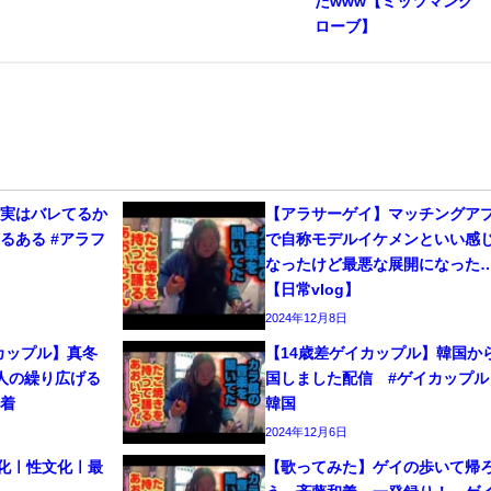
たwww【ミッツマング
ローブ】
、実はバレてるか
【アラサーゲイ】マッチングア
るある #アラフ
で自称モデルイケメンといい感
なったけど最悪な展開になった
【日常vlog】
2024年12月8日
カップル】真冬
【14歳差ゲイカップル】韓国か
人の繰り広げる
国しました配信 #ゲイカップル 
密着
韓国
2024年12月6日
文化ㅣ性文化ㅣ最
【歌ってみた】ゲイの歩いて帰