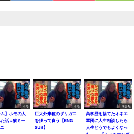
ホモ
ホモ
未分類
ーム】ホモの人
巨大外来種のザリガニ
高学歴を捨てたオネエ
た話 #猫ミー
を獲って食う【ENG
軍団に人生相談したら
マニ
SUB】
人生どうでもよくなっ