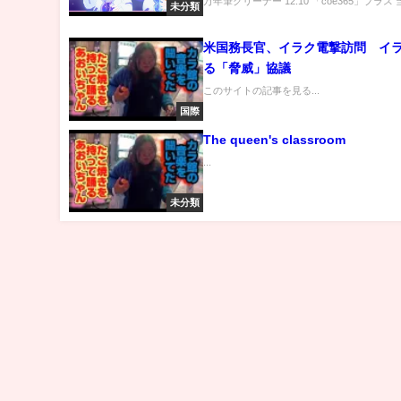
万年筆クリーナー 12:10 「coe365」プラス 当
ュースをお届けします！＜プレゼ
未分類
も行います＞
米国務長官、イラク電撃訪問 イ
る「脅威」協議
このサイトの記事を見る...
国際
The queen's classroom
...
未分類