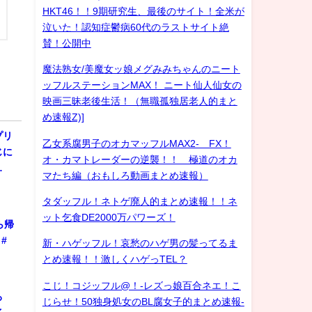
HKT46！！9期研究生、最後のサイト！全米が
泣いた！認知症鬱病60代のラストサイト絶
賛！公開中
魔法熟女/美魔女ッ娘メグみみちゃんのニート
ッフルステーションMAX！ ニート仙人仙女の
映画三昧老後生活！（無職孤独居老人的まと
め速報Z)]
プリ
乙女系腐男子のオカマッフルMAX2- FX！
じに
オ・カマトレーダーの逆襲！！ 極道のオカ
…
マたち編（おもしろ動画まとめ速報）
タダッフル！ネトゲ廃人的まとめ速報！！ネ
ット乞食DE2000万パワーズ！
ら帰
#
新・ハゲッフル！哀愁のハゲ男の髪ってるま
とめ速報！！激しくハゲっTEL？
こじ！コジッフル@！-レズっ娘百合ネエ！こ
ろ
じらせ！50独身処女のBL腐女子的まとめ速報-