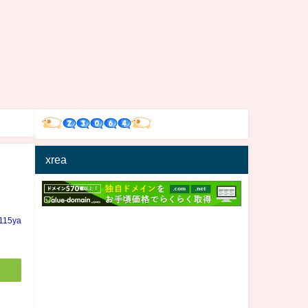
xrea
n115ya