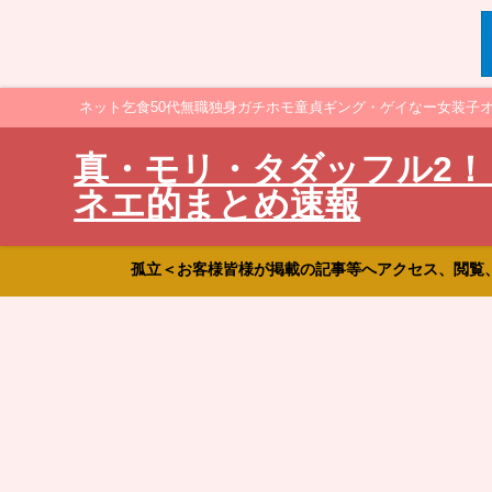
ネット乞食50代無職独身ガチホモ童貞ギング・ゲイなー女装子
真・モリ・タダッフル2！
ネエ的まとめ速報
孤立＜お客様皆様が掲載の記事等へアクセス、閲覧