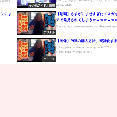
選者発...
鮮明に切り取るYouTubeチャンネル。 ONE TA
ント発表
ONLY, ONE...
その他アイドル情報
ランによ
【動画】さすがにませすぎたメスガ
チで発見されてしまうｗｗｗｗｗｗ
Source: https://newmatosoku.com/feed/main/rss
デジタル
【画像】PS5の購入方法、複雑化す
c_img_param=; //img-c.net/output/site/202.js
c_img_param=; //img-c.net...
ニュース