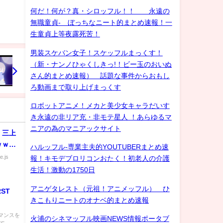
ゲイ
何だ！何が？真・シロッフル！！ 永遠の
無職童貞- ぼっちなニート的まとめ速報！一
生童貞上等夜露死苦！
男装スケバン女子！スケッフルまっくす！
（新・ナンノひゃくしきっ!！ビー玉のおいぬ
さん的まとめ速報） 話題な事件からおもし
ろ動画まで取り上げまっくす
ロボットアニメ！メカと美少女キャラだいす
き永遠の非リア充・非モテ星人 ！あらゆるマ
ニアの為のマニアックサイト
・三上
ｗｗｗ
ハルッフル-専業主夫的YOUTUBERまとめ速
e.js
報！キモデブロリコンおたく！初老人の介護
生活！激動の1750日
アニゲタレスト（元祖！アニメッフル） ひ
RST
きこもりニートのオナベ的まとめ速報
ーマンスを
火浦のシネマッフル映画NEWS情報ポータブ