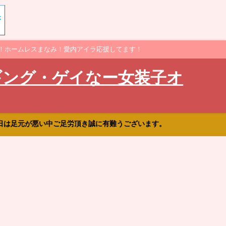
！ホームレスまなみ！愛内アイラ応援してます！
ギング・ゲイなー女装子オ
日は足元が悪い中ご足労頂き誠に有難うございます。