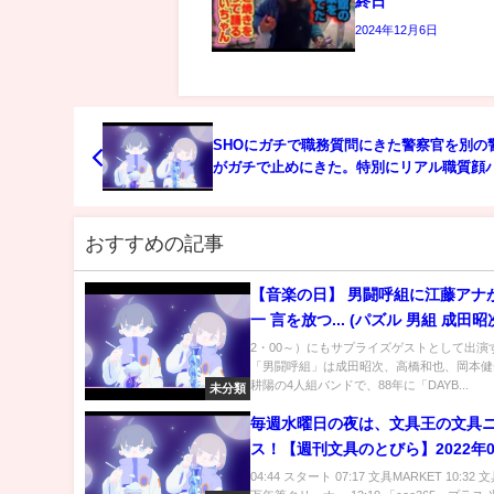
終日
2024年12月6日
SHOにガチで職務質問にきた警察官を別の
がガチで止めにきた。特別にリアル職質顔パ
パターンをお見せします。
おすすめの記事
【音楽の日】 男闘呼組に江藤アナ
一 言を放つ... (パズル 男組 成田昭
和也 岡本健一 前田耕陽 再結成ラ
2・00～）にもサプライズゲストとして出
「男闘呼組」は成田昭次、高橋和也、岡本健
見逃し SnowMan SixTONES)
耕陽の4人組バンドで、88年に「DAYB...
未分類
毎週水曜日の夜は、文具王の文具
ス！【週刊文具のとびら】2022年0
日 20:30〜＜文具王が文房具の
04:44 スタート 07:17 文具MARKET 10:3