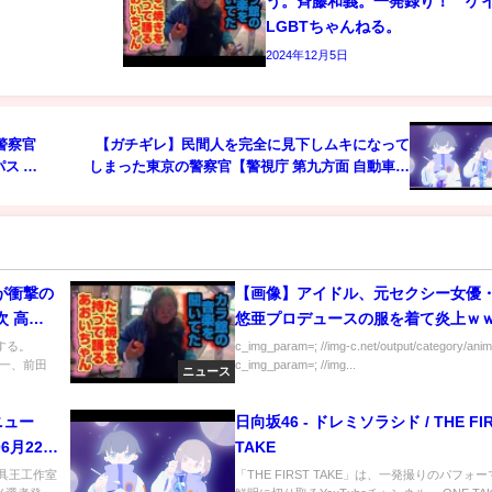
う。斉藤和義。一発録り！ 
LGBTちゃんねる。
2024年12月5日
警察官
【ガチギレ】民間人を完全に見下しムキになって
ス B
しまった東京の警察官【警視庁 第九方面 自動車警
ら隊】
が衝撃の
【画像】アイドル、元セクシー女優
次 高橋
悠亜プロデュースの服を着て炎上ｗ
イブ動画
ｗ
演する。
c_img_param=; //img-c.net/output/category/anim
一、前田
c_img_param=; //img...
ニュース
ニュー
日向坂46 - ドレミソラシド / THE FI
6月22
TAKE
最先端ニ
2 文具王工作室
「THE FIRST TAKE」は、一発撮りのパフォ