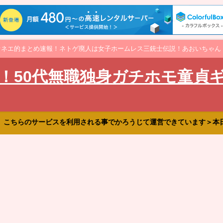
オネエ的まとめ速報！ネトゲ廃人は女子ホームレス三銃士伝説！あおいちゃん
！50代無職独身ガチホモ童貞
、こちらのサービスを利用される事でかろうじて運営できています＞本