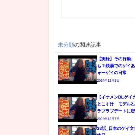
未分類
の関連記事
【実録】その行動
も？銭湯でのゲイあ
ォーゲイの日常
2024年12月9日
【イケメンBLゲイ
とこすけ モデル2
ラブラブデートに
2024年12月7日
33話_日本のゲイ