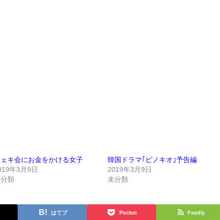
チェキ会にお金をかける女子
韓国ドラマ｢ピノキオ｣予告編
019年3月9日
2019年3月9日
未分類
未分類
はてブ
Pocket
Feedly