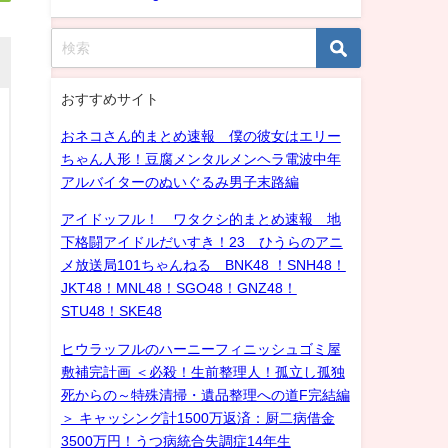
おすすめサイト
おネコさん的まとめ速報 僕の彼女はエリー
ちゃん人形！豆腐メンタルメンヘラ電波中年
アルバイターのぬいぐるみ男子末路編
アイドッフル！ ワタクシ的まとめ速報 地
下格闘アイドルだいすき！23 ひうらのアニ
メ放送局101ちゃんねる BNK48 ！SNH48！
JKT48！MNL48！SGO48！GNZ48！
STU48！SKE48
ヒウラッフルのハーニーフィニッシュゴミ屋
敷補完計画 ＜必殺！生前整理人！孤立し孤独
死からの～特殊清掃・遺品整理への道F完結編
＞ キャッシング計1500万返済：厨二病借金
3500万円！うつ病統合失調症14年生