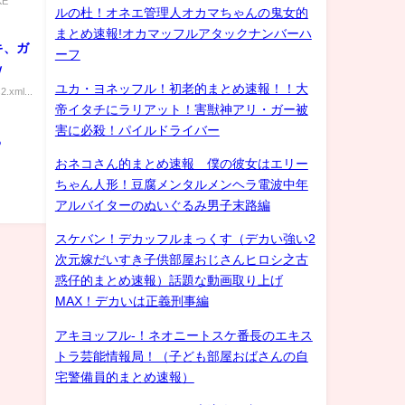
KE
ルの杜！オネエ管理人オカマちゃんの鬼女的
まとめ速報!オカマッフルアタックナンバーハ
キ、ガ
ーフ
ｗ
ユカ・ヨネッフル！初老的まとめ速報！！大
2.xml...
帝イタチにラリアット！害獣神アリ・ガー被
害に必殺！パイルドライバー
る
おネコさん的まとめ速報 僕の彼女はエリー
ちゃん人形！豆腐メンタルメンヘラ電波中年
アルバイターのぬいぐるみ男子末路編
スケバン！デカッフルまっくす（デカい強い2
次元嫁だいすき子供部屋おじさんヒロシ之古
惑仔的まとめ速報）話題な動画取り上げ
MAX！デカいは正義刑事編
アキヨッフル-！ネオニートスケ番長のエキス
トラ芸能情報局！（子ども部屋おばさんの自
宅警備員的まとめ速報）