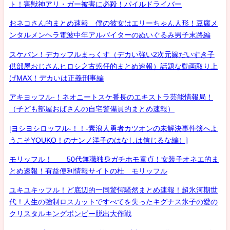
ト！害獣神アリ・ガー被害に必殺！パイルドライバー
おネコさん的まとめ速報 僕の彼女はエリーちゃん人形！豆腐メ
ンタルメンヘラ電波中年アルバイターのぬいぐるみ男子末路編
スケバン！デカッフルまっくす（デカい強い2次元嫁だいすき子
供部屋おじさんヒロシ之古惑仔的まとめ速報）話題な動画取り上
げMAX！デカいは正義刑事編
アキヨッフル-！ネオニートスケ番長のエキストラ芸能情報局！
（子ども部屋おばさんの自宅警備員的まとめ速報）
[ヨシヨシロッフル-！！-素浪人勇者カツオンの未解決事件簿へよ
うこそYOUKO！のナンノ洋子のはなしは信じるな編）]
モリッフル！ 50代無職独身ガチホモ童貞！女装子オネエ的ま
とめ速報！有益便利情報サイトの杜 モリッフル
ユキユキッフル！ど底辺的一同驚愕騒然まとめ速報！超氷河期世
代！人生の強制ロスカットですべてを失ったキグナス氷子の愛の
クリスタルキングボンビー脱出大作戦