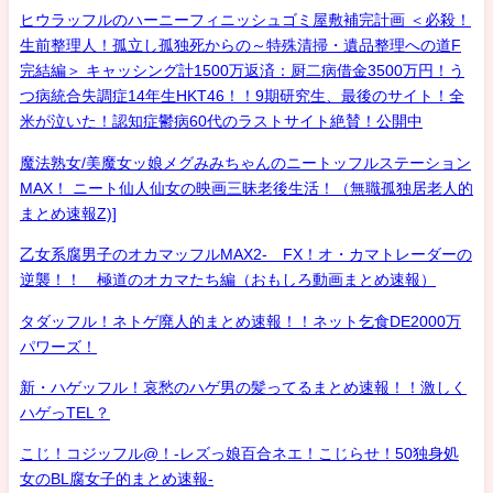
ヒウラッフルのハーニーフィニッシュゴミ屋敷補完計画 ＜必殺！
生前整理人！孤立し孤独死からの～特殊清掃・遺品整理への道F
完結編＞ キャッシング計1500万返済：厨二病借金3500万円！う
つ病統合失調症14年生HKT46！！9期研究生、最後のサイト！全
米が泣いた！認知症鬱病60代のラストサイト絶賛！公開中
魔法熟女/美魔女ッ娘メグみみちゃんのニートッフルステーション
MAX！ ニート仙人仙女の映画三昧老後生活！（無職孤独居老人的
まとめ速報Z)]
乙女系腐男子のオカマッフルMAX2- FX！オ・カマトレーダーの
逆襲！！ 極道のオカマたち編（おもしろ動画まとめ速報）
タダッフル！ネトゲ廃人的まとめ速報！！ネット乞食DE2000万
パワーズ！
新・ハゲッフル！哀愁のハゲ男の髪ってるまとめ速報！！激しく
ハゲっTEL？
こじ！コジッフル@！-レズっ娘百合ネエ！こじらせ！50独身処
女のBL腐女子的まとめ速報-