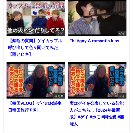
ゲイ
ゲイ
【禁断の質問】ゲイカップル
#bl #gay A romantic kiss
呼び出して色々聞いてみた
【雨とヒキ】
未分類
ゲイ
【韓国VLOG】ゲイのお誕生
実はゲイを公表している芸能
日韓国旅行🇰🇷
人がこちら...【2024年最新
版】#ゲイ #ホモ #同性愛 #芸
能人