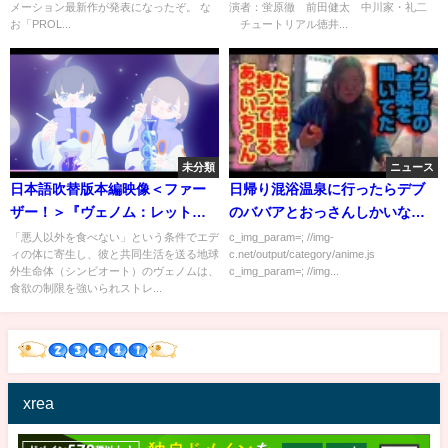
メーション最新作が発表になったぞ。 な
演者：蛍原徹 前田健太 中川家・礼二
(NA_Japanese)
お「PROL...
チュートリアル徳井...
未分類
ニュース
日本語吹替版本編映像＜ファー
日帰り混浴温泉に行ったらデブ
ザー！＞『ヴェノム：レット・
のババアとおっさんしかいなか
ゼア・ビー・カーネイジ 』12月
った
「悪人以外を食べない」という条件でエデ
c_img_param=; //img-
ィの体に寄生し、彼と共同生活を送る地球
c.net/output/category/anime.js
3日（金）全国の映画館で公開
外生命体（シンビオート）のヴェノムは、
c_img_param=; //img...
食欲の制限を強いられストレ...
xrea