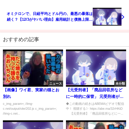
オミクロンで、日経平均とドル円の、最悪の暴落は
続く？【12/3がヤバい理由】雇用統計と債務上限問
題とトルコリラ暴落【株とFXの初心者】
おすすめの記事
ニュース
未分類
【画像】ワイ君、実家の猫とお
【元受刑者】「廃品回収所など
別れ
に一時的に保管」 元受刑者が語
る自動車窃盗の最新手口｜
c_img_param=; //img-
◆この動画の続きはABEMAビデオで配信
c.net/output/site/202.js c_img_param=;
中！ 視聴する▷ https://abe.ma/32rHKtD
#ABEMA的ニュースショー《ア
//img-c.net...
【元受刑者】「廃品回収所などに一...
ベマで放送中》