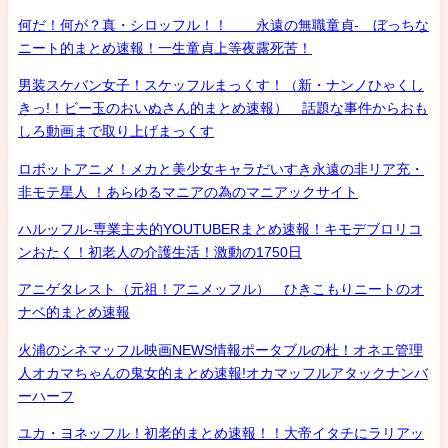
何だ！何が？真・シロッフル！！ 永遠の無職童貞- ぼっちな
ニート的まとめ速報！一生童貞上等夜露死苦！
男装スケバン女子！スケッフルまっくす！（新・ナンノひゃくし
きっ!！ビー玉のおいぬさん的まとめ速報） 話題な事件からおも
しろ動画まで取り上げまっくす
ロボットアニメ！メカと美少女キャラだいすき永遠の非リア充・
非モテ星人 ！あらゆるマニアの為のマニアックサイト
ハルッフル-専業主夫的YOUTUBERまとめ速報！キモデブロリコ
ンおたく！初老人の介護生活！激動の1750日
アニゲタレスト（元祖！アニメッフル） ひきこもりニートのオ
ナベ的まとめ速報
火浦のシネマッフル映画NEWS情報ポータブルの杜！オネエ管理
人オカマちゃんの鬼女的まとめ速報!オカマッフルアタックナンバ
ーハーフ
ユカ・ヨネッフル！初老的まとめ速報！！大帝イタチにラリアッ