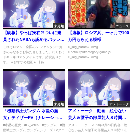
未分類
ニュース
【朗報】やっぱ実在?!ついに発
【速報】ロシア兵、一ヶ月で100
見されたNASAも認めるパラレル
万円もらえる模様
ワールドを解説
これぞロマン！全国のSFファンタジー好
c_img_param=; //img-
きのみなさまお待たせしました。わくわく
c.net/output/category/game.js
ドキドキロマンタイムです。諸説ありま
c_img_param=; //img-...
す。 ★おすすめ動画★ 【あ...
未分類
アメトーーク
『機動戦士ガンダム 水星の魔
アメトーーク 動画 絵心ない
女』ティザーPV（ナレーション
芸人＆徹子の部屋芸人３時間
付き） / The Witch from
SP 3月23日
#水星の魔女 #G_Witch #ガンダム #機
アメトーーク! 2023年3月23日内容：絵
動戦士ガンダム ガンダムシリーズ TVアニ
心ない芸人＆徹子の部屋芸人３時間SP出
Mercury - Mobile Suit Gundam