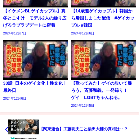
【イケメンBLゲイカップル】真
【14歳差ゲイカップル】韓国か
冬とこすけ モデル2人の繰り広
ら帰国しました配信 #ゲイカッ
げるラブラブデートに密着
プル #韓国
2024年12月7日
2024年12月6日
33話_日本のゲイ文化ㅣ性文化ㅣ
【歌ってみた】ゲイの歩いて帰
最終日
ろう。斉藤和義。一発録り！
ゲイ LGBTちゃんねる。
2024年12月6日
2024年12月5日
【関東連合】工藤明夫こと柴田大輔の真相は‥？