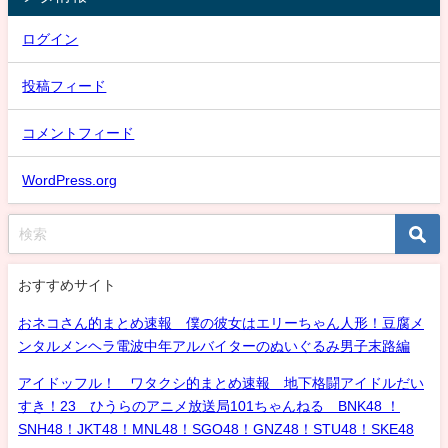
ログイン
投稿フィード
コメントフィード
WordPress.org
おすすめサイト
おネコさん的まとめ速報 僕の彼女はエリーちゃん人形！豆腐メ
ンタルメンヘラ電波中年アルバイターのぬいぐるみ男子末路編
アイドッフル！ ワタクシ的まとめ速報 地下格闘アイドルだい
すき！23 ひうらのアニメ放送局101ちゃんねる BNK48 ！
SNH48！JKT48！MNL48！SGO48！GNZ48！STU48！SKE48