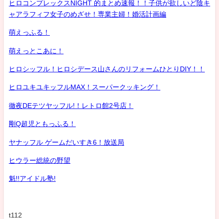
ヒロコンプレックスNIGHT 的まとめ速報！！子供が欲しいど陰キ
ャアラフィフ女子のめざせ！専業主婦！婚活計画編
萌えっふる！
萌えっとこあに！
ヒロシッフル！ヒロシデース山さんのリフォームひとりDIY！！
ヒロユキユキッフルMAX！スーパークッキング！
徹夜DEテツヤッフル!！レトロ館2号店！
剛Q超児ともっふる！
ヤナッフル ゲームだいすき6！放送局
ヒウラー総統の野望
魁!!アイドル塾!
t112