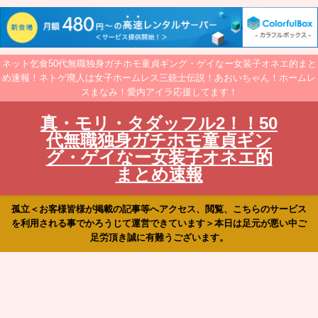
ネット乞食50代無職独身ガチホモ童貞ギング・ゲイなー女装子オネエ的まと
め速報！ネトゲ廃人は女子ホームレス三銃士伝説！あおいちゃん！ホームレ
スまなみ！愛内アイラ応援してます！
真・モリ・タダッフル2！！50
代無職独身ガチホモ童貞ギン
グ・ゲイなー女装子オネエ的
まとめ速報
孤立＜お客様皆様が掲載の記事等へアクセス、閲覧、こちらのサービス
を利用される事でかろうじて運営できています＞本日は足元が悪い中ご
足労頂き誠に有難うございます。