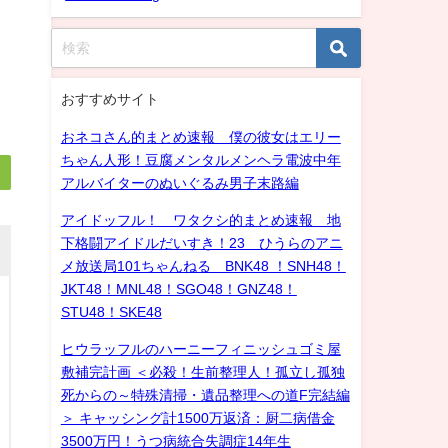
おすすめサイト
おネコさん的まとめ速報 僕の彼女はエリー
ちゃん人形！豆腐メンタルメンヘラ電波中年
アルバイターのぬいぐるみ男子末路編
アイドッフル！ ワタクシ的まとめ速報 地
下格闘アイドルだいすき！23 ひうらのアニ
メ放送局101ちゃんねる BNK48 ！SNH48！
JKT48！MNL48！SGO48！GNZ48！
STU48！SKE48
ヒウラッフルのハーニーフィニッシュゴミ屋
敷補完計画 ＜必殺！生前整理人！孤立し孤独
死からの～特殊清掃・遺品整理への道F完結編
＞ キャッシング計1500万返済：厨二病借金
3500万円！うつ病統合失調症14年生