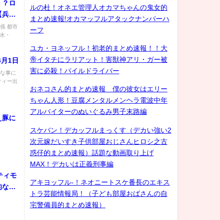
！？ロ
ルの杜！オネエ管理人オカマちゃんの鬼女的
【兵
まとめ速報!オカマッフルアタックナンバーハ
係 都市
ーフ
 水・
ユカ・ヨネッフル！初老的まとめ速報！！大
帝イタチにラリアット！害獣神アリ・ガー被
月1日
害に必殺！パイルドライバー
んな事に
ティー出
おネコさん的まとめ速報 僕の彼女はエリー
ちゃん人形！豆腐メンタルメンヘラ電波中年
アルバイターのぬいぐるみ男子末路編
え豚に
スケバン！デカッフルまっくす（デカい強い2
次元嫁だいすき子供部屋おじさんヒロシ之古
惑仔的まとめ速報）話題な動画取り上げ
MAX！デカいは正義刑事編
ティモ
アキヨッフル-！ネオニートスケ番長のエキス
的な衣
トラ芸能情報局！（子ども部屋おばさんの自
宅警備員的まとめ速報）