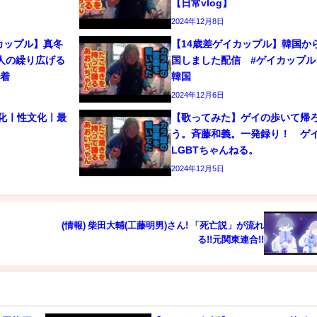
【日常vlog】
2024年12月8日
カップル】真冬
【14歳差ゲイカップル】韓国か
人の繰り広げる
国しました配信 #ゲイカップル 
密着
韓国
2024年12月6日
文化ㅣ性文化ㅣ最
【歌ってみた】ゲイの歩いて帰
う。斉藤和義。一発録り！ 
LGBTちゃんねる。
2024年12月5日
(情報) 柴田大輔(工藤明男)さん! 「死亡説」が流れ
る!!元関東連合!!