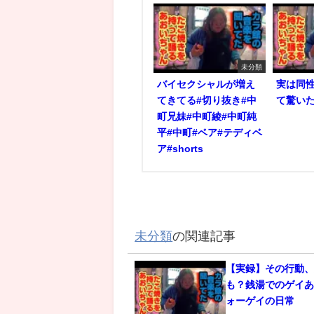
未分類
バイセクシャルが増え
実は同
てきてる#切り抜き#中
て驚いた
町兄妹#中町綾#中町純
平#中町#ベア#テディベ
ア#shorts
未分類
の関連記事
【実録】その行動
も？銭湯でのゲイあ
ォーゲイの日常