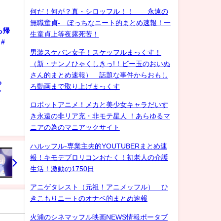
何だ！何が？真・シロッフル！！ 永遠の
無職童貞- ぼっちなニート的まとめ速報！一
ら帰
生童貞上等夜露死苦！
#
男装スケバン女子！スケッフルまっくす！
（新・ナンノひゃくしきっ!！ビー玉のおいぬ
さん的まとめ速報） 話題な事件からおもし
ろ
ろ動画まで取り上げまっくす
ゲイ
ロボットアニメ！メカと美少女キャラだいす
き永遠の非リア充・非モテ星人 ！あらゆるマ
ニアの為のマニアックサイト
ハルッフル-専業主夫的YOUTUBERまとめ速
報！キモデブロリコンおたく！初老人の介護
生活！激動の1750日
アニゲタレスト（元祖！アニメッフル） ひ
きこもりニートのオナベ的まとめ速報
火浦のシネマッフル映画NEWS情報ポータブ