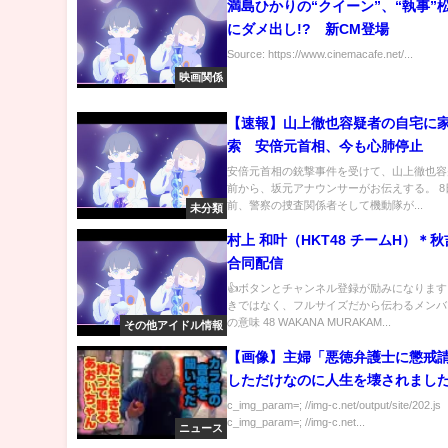
満島ひかりの“クイーン”、“執事”
にダメ出し!? 新CM登場
Source: https://www.cinemacafe.net/...
映画関係
【速報】山上徹也容疑者の自宅に
索 安倍元首相、今も心肺停止
安倍元首相の銃撃事件を受けて、山上徹也容疑
前から、坂元アナウンサーがお伝えする。 8
前、警察の捜査関係者そして機動隊が...
未分類
村上 和叶（HKT48 チームH）＊
合同配信
👍ボタンとチャンネル登録が励みになります
きではなく、フルサイズだから伝わるメンバ
の意味 48 WAKANA MURAKAM...
その他アイドル情報
【画像】主婦「悪徳弁護士に懲戒
しただけなのに人生を壊されまし
c_img_param=; //img-c.net/output/site/202.js
c_img_param=; //img-c.net...
ニュース