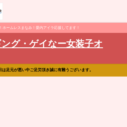
！ホームレスまなみ！愛内アイラ応援してます！
ギング・ゲイなー女装子オ
日は足元が悪い中ご足労頂き誠に有難うございます。