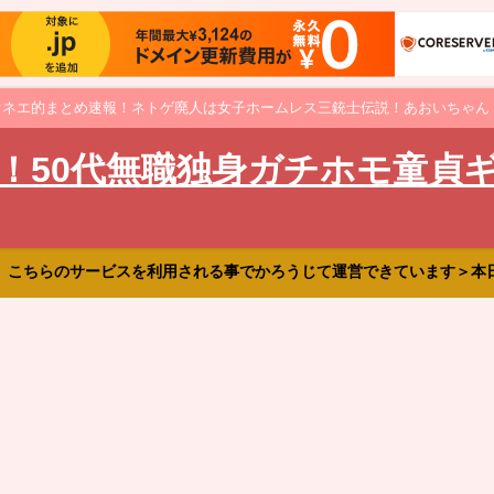
オネエ的まとめ速報！ネトゲ廃人は女子ホームレス三銃士伝説！あおいちゃん
！50代無職独身ガチホモ童貞
、こちらのサービスを利用される事でかろうじて運営できています＞本