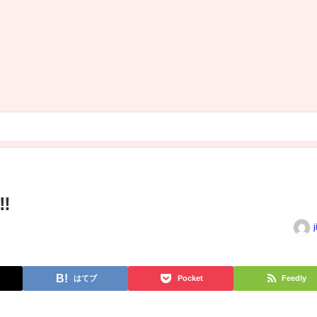
️
j
はてブ
Pocket
Feedly