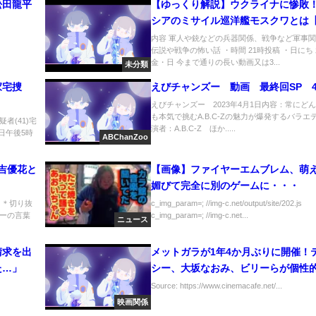
松田龍平
【ゆっくり解説】ウクライナに惨敗
シアのミサイル巡洋艦モスクワとは
器】【軍事】
内容 軍人や銃などの兵器関係、戦争など軍事関
伝説や戦争の怖い話 ・時間 21時投稿 ・日にち
金・日 今まで通りの長い動画又は3...
未分類
家宅捜
えびチャンズー 動画 最終回SP 4
えびチャンズー 2023年4月1日内容：常にど
も本気で挑むA.B.C-Zの魅力が爆発するバラエ
者(41)宅
演者：A.B.C-Z ほか.....
日午後5時
ABChanZoo
秋吉優花と
【画像】ファイヤーエムブレム、萌
媚びて完全に別のゲームに・・・
 ＊切り抜
c_img_param=; //img-c.net/output/site/202.js
ーの言葉
c_img_param=; //img-c.net...
ニュース
請求を出
メットガラが1年4か月ぶりに開催！
た…」
シー、大坂なおみ、ビリーらが個性
装を披露
Source: https://www.cinemacafe.net/...
映画関係