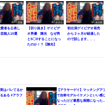
芸能
オネエ
未分類
性愛者を公表し
【切り抜き】ゲイビデ
初出演ゲイビデオ発売
芸能人10選
オ男優 陳光 なぜ男
から２ヶ月が経過した
とS〇Xすることになっ
ので話します、、、
たのか！？【陳光】
、実はバレてるか
【アラサーゲイ】マッチングア
るある #アラフ
で自称モデルイケメンといい感
なったけど最悪な展開になった