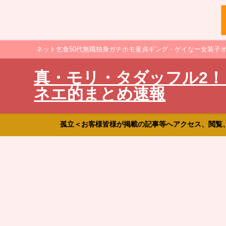
ネット乞食50代無職独身ガチホモ童貞ギング・ゲイなー女装子
真・モリ・タダッフル2！
ネエ的まとめ速報
孤立＜お客様皆様が掲載の記事等へアクセス、閲覧