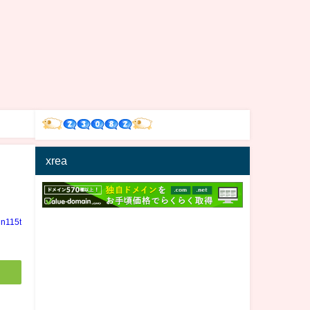
xrea
in115t