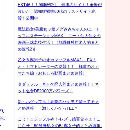
HKT46！！9期研究生、最後のサイト！全米が
泣いた！認知症鬱病60代のラストサイト絶
賛！公開中
魔法熟女/美魔女ッ娘メグみみちゃんのニート
ッフルステーションMAX！ ニート仙人仙女の
映画三昧老後生活！（無職孤独居老人的まと
め速報Z)]
乙女系腐男子のオカマッフルMAX2- FX！
オ・カマトレーダーの逆襲！！ 極道のオカ
マたち編（おもしろ動画まとめ速報）
タダッフル！ネトゲ廃人的まとめ速報！！ネ
ット乞食DE2000万パワーズ！
新・ハゲッフル！哀愁のハゲ男の髪ってるま
とめ速報！！激しくハゲっTEL？
プリ
じに
こじ！コジッフル@！-レズっ娘百合ネエ！こ
…
じらせ！50独身処女のBL腐女子的まとめ速報-