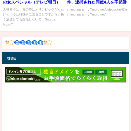
の女スペシャル（テレビ朝日）
件、逮捕された同僚4人を不起訴
大林素子は「昔の夢はオリンピックだった
c_img_param=; //img-c.net/output/site/42.js
けど、今は科捜研に出ることですから。長
c_img_param=; //img-c.net/...
く放送しても風化しないで... Source:
https://...
xrea