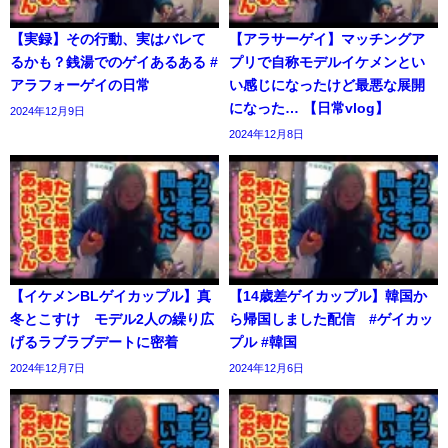
【実録】その行動、実はバレて
【アラサーゲイ】マッチングア
るかも？銭湯でのゲイあるある #
プリで自称モデルイケメンとい
アラフォーゲイの日常
い感じになったけど最悪な展開
になった… 【日常vlog】
2024年12月9日
2024年12月8日
【イケメンBLゲイカップル】真
【14歳差ゲイカップル】韓国か
冬とこすけ モデル2人の繰り広
ら帰国しました配信 #ゲイカッ
げるラブラブデートに密着
プル #韓国
2024年12月7日
2024年12月6日