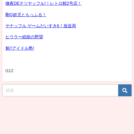
徹夜DEテツヤッフル!！レトロ館2号店！
剛Q超児ともっふる！
ヤナッフル ゲームだいすき6！放送局
ヒウラー総統の野望
魁!!アイドル塾!
t112