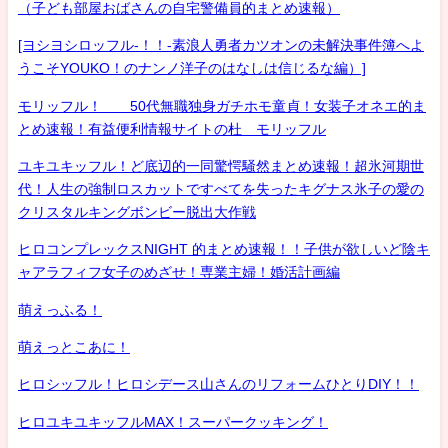
（子ども部屋おばさんの自宅警備員的まとめ速報）
[ヨシヨシロッフル-！！-素浪人勇者カツオンの未解決事件簿へよ
うこそYOUKO！のナンノ洋子のはなしは信じるな編）]
モリッフル！ 50代無職独身ガチホモ童貞！女装子オネエ的ま
とめ速報！有益便利情報サイトの杜 モリッフル
ユキユキッフル！ど底辺的一同驚愕騒然まとめ速報！超氷河期世
代！人生の強制ロスカットですべてを失ったキグナス氷子の愛の
クリスタルキングボンビー脱出大作戦
ヒロコンプレックスNIGHT 的まとめ速報！！子供が欲しいど陰キ
ャアラフィフ女子のめざせ！専業主婦！婚活計画編
萌えっふる！
萌えっとこあに！
ヒロシッフル！ヒロシデース山さんのリフォームひとりDIY！！
ヒロユキユキッフルMAX！スーパークッキング！