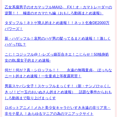
乙女系腐男子のオカマッフルMAX2- FX！オ・カマトレーダーの
逆襲！！ 極道のオカマたち編（おもしろ動画まとめ速報）
タダッフル！ネトゲ廃人的まとめ速報！！ネット乞食DE2000万
パワーズ！
新・ハゲッフル！哀愁のハゲ男の髪ってるまとめ速報！！激しく
ハゲっTEL？
こじ！コジッフル@！-レズっ娘百合ネエ！こじらせ！50独身処
女のBL腐女子的まとめ速報-
何だ！何が？真・シロッフル！！ 永遠の無職童貞- ぼっちな
ニート的まとめ速報！一生童貞上等夜露死苦！
男装スケバン女子！スケッフルまっくす！（新・ナンノひゃくし
きっ!！ビー玉のおいぬさん的まとめ速報） 話題な事件からおも
しろ動画まで取り上げまっくす
ロボットアニメ！メカと美少女キャラだいすき永遠の非リア充・
非モテ星人 ！あらゆるマニアの為のマニアックサイト