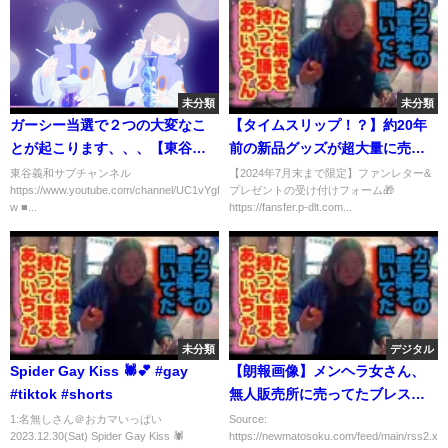
未分類
未分類
ガーシー当選で２つの大変なこ
【タイムスリップ！？】約20年
とが起こります、、、【東谷義
前の新品グッズが超大量に売れ
和・ガーシーch】 芸能界の闇,暴
残ってる激ヤバアニメショップ
東谷義和サブチャンネル
【2024年7月末まで限定】ファンレター&
https://www.youtube.com/channel/UC1vYgHei6CvL1IzRyuOZ_-
プレゼントの受け付けフォーム🎁
露,切り抜き,
に潜入してきた…【推しの子｜
w ■...
https://fansfer.p-dlt.com...
ラブライブ！｜ハルヒ｜一番く
じ｜推し活】
未分類
デジタル
Spider Gay Kiss 🕷️💕 #gay
【朗報画像】メンヘラ女さん、
#tiktok #shorts
無人販売所に売ってたブレスレ
ットで癒やされる
1:名無しさん＠おカマいっぱい
Source:
2023.12.30(Sat) Spider Gay Kiss 🕷️
https://newmatosoku.com/feed/main/rss2.xml.