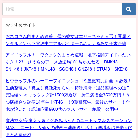
おすすめサイト
おネコさん的まとめ速報 僕の彼女はエリーちゃん人形！豆腐メ
ンタルメンヘラ電波中年アルバイターのぬいぐるみ男子末路編
アイドッフル！ ワタクシ的まとめ速報 地下格闘アイドルだい
すき！23 ひうらのアニメ放送局101ちゃんねる BNK48 ！
SNH48！JKT48！MNL48！SGO48！GNZ48！STU48！SKE48
ヒウラッフルのハーニーフィニッシュゴミ屋敷補完計画 ＜必殺！
生前整理人！孤立し孤独死からの～特殊清掃・遺品整理への道F
完結編＞ キャッシング計1500万返済：厨二病借金3500万円！う
つ病統合失調症14年生HKT46！！9期研究生、最後のサイト！全
米が泣いた！認知症鬱病60代のラストサイト絶賛！公開中
魔法熟女/美魔女ッ娘メグみみちゃんのニートッフルステーション
MAX！ ニート仙人仙女の映画三昧老後生活！（無職孤独居老人的
まとめ速報Z)]