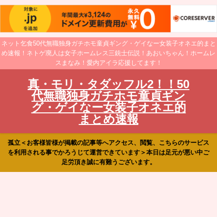
ネット乞食50代無職独身ガチホモ童貞ギング・ゲイなー女装子オネエ的まと
め速報！ネトゲ廃人は女子ホームレス三銃士伝説！あおいちゃん！ホームレ
スまなみ！愛内アイラ応援してます！
真・モリ・タダッフル2！！50
代無職独身ガチホモ童貞ギン
グ・ゲイなー女装子オネエ的
まとめ速報
孤立＜お客様皆様が掲載の記事等へアクセス、閲覧、こちらのサービス
を利用される事でかろうじて運営できています＞本日は足元が悪い中ご
足労頂き誠に有難うございます。