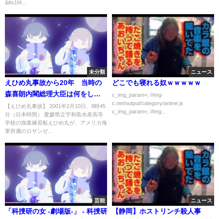
&#x1f4...
未分類
ニュース
えひめ丸事故から20年 当時の
どこでも寝れる奴ｗｗｗｗｗ
森喜朗内閣総理大臣は何をして
c_img_param=; //img-
c.net/output/category/anime.js
いたのか・・・
【えひめ丸事故】 2001年2月10日、8時45
c_img_param=; //img...
分（日本時間） 愛媛県立宇和島水産高等
学校の漁業練習船えひめ丸が、アメリカ海
軍所属のロサンゼ...
芸能
ニュース
「科捜研の女 -劇場版-」 - 科捜研
【静岡】ホストリンチ殺人事