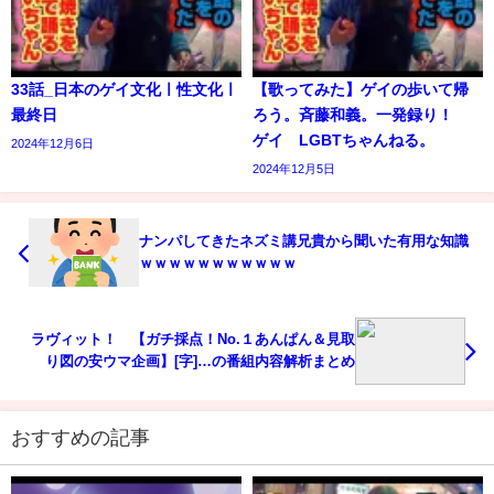
33話_日本のゲイ文化ㅣ性文化ㅣ
【歌ってみた】ゲイの歩いて帰
最終日
ろう。斉藤和義。一発録り！
ゲイ LGBTちゃんねる。
2024年12月6日
2024年12月5日
ナンパしてきたネズミ講兄貴から聞いた有用な知識
ｗｗｗｗｗｗｗｗｗｗｗ
ラヴィット！ 【ガチ採点！No.１あんぱん＆見取
り図の安ウマ企画】[字]…の番組内容解析まとめ
おすすめの記事