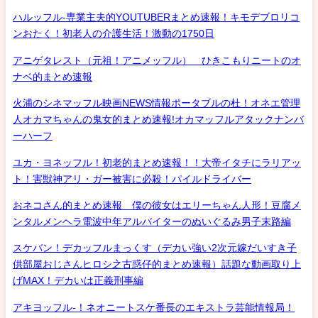
ハルッフル-専業主夫的YOUTUBERまとめ速報！キモデブロリコ
ンおたく！初老人の介護生活！激動の1750日
アニゲタレスト（元祖！アニメッフル） ひきこもりニートのオ
ナベ的まとめ速報
火浦のシネマッフル映画NEWS情報ポータブルの杜！オネエ管理
人オカマちゃんの鬼女的まとめ速報!オカマッフルアタックナンバ
ーハーフ
ユカ・ヨネッフル！初老的まとめ速報！！大帝イタチにラリアッ
ト！害獣神アリ・ガー被害に必殺！パイルドライバー
おネコさん的まとめ速報 僕の彼女はエリーちゃん人形！豆腐メ
ンタルメンヘラ電波中年アルバイターのぬいぐるみ男子末路編
スケバン！デカッフルまっくす（デカい強い2次元嫁だいすき子
供部屋おじさんヒロシ之古惑仔的まとめ速報）話題な動画取り上
げMAX！デカいは正義刑事編
アキヨッフル-！ネオニートスケ番長のエキストラ芸能情報局！