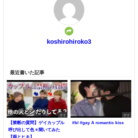
koshirohiroko3
最近書いた記事
ゲイ
ゲイ
【禁断の質問】ゲイカップル
#bl #gay A romantic kiss
呼び出して色々聞いてみた
【雨とヒキ】