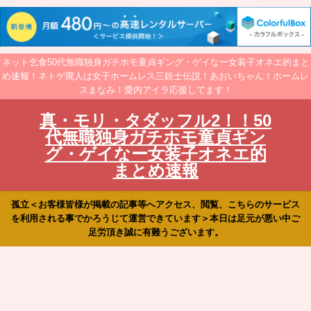
ネット乞食50代無職独身ガチホモ童貞ギング・ゲイなー女装子オネエ的まと
め速報！ネトゲ廃人は女子ホームレス三銃士伝説！あおいちゃん！ホームレ
スまなみ！愛内アイラ応援してます！
真・モリ・タダッフル2！！50
代無職独身ガチホモ童貞ギン
グ・ゲイなー女装子オネエ的
まとめ速報
孤立＜お客様皆様が掲載の記事等へアクセス、閲覧、こちらのサービス
を利用される事でかろうじて運営できています＞本日は足元が悪い中ご
足労頂き誠に有難うございます。