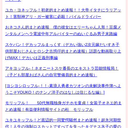
ユカ・ヨネッフル！初老的まとめ速報！！大帝イタチにラリアッ
ト！害獣神アリ・ガー被害に必殺！パイルドライバー
おネコさん的まとめ速報 僕の彼女はエリーちゃん人形！豆腐メ
ンタルメンヘラ電波中年アルバイターのぬいぐるみ男子末路編
スケバン！デカッフルまっくす（デカい強い2次元嫁だいすき子
供部屋おじさんヒロシ之古惑仔的まとめ速報）話題な動画取り上
げMAX！デカいは正義刑事編
アキヨッフル-！ネオニートスケ番長のエキストラ芸能情報局！
（子ども部屋おばさんの自宅警備員的まとめ速報）
[ヨシヨシロッフル-！！-素浪人勇者カツオンの未解決事件簿へよ
うこそYOUKO！のナンノ洋子のはなしは信じるな編）]
モリッフル！ 50代無職独身ガチホモ童貞！女装子オネエ的ま
とめ速報！有益便利情報サイトの杜 モリッフル
ユキユキッフル！ど底辺的一同驚愕騒然まとめ速報！超氷河期世
代！人生の強制ロスカットですべてを失ったキグナス氷子の愛の