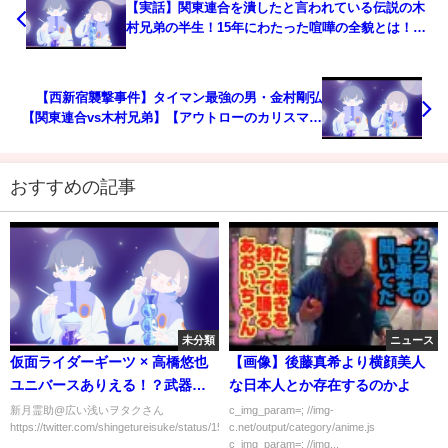
【実話】関東連合を潰したと言われている伝説の木
村兄弟の半生！15年にわたった喧嘩の全貌とは！？
そして現在は…【漫画】【半グレ】【アウトロー】
【西新宿襲撃事件】タイマン最強の男・金村剛弘
【関東連合vs木村兄弟】【アウトローのカリスマ・
瓜田純士】
おすすめの記事
未分類
ニュース
仮面ライダーギーツ × 高橋悠也
【画像】後藤真希より横顔美人
ユニバースありえる！？武器名
な日本人とか存在するのかよ
の40XはキツネのFOX & 40番目
新月霊助@広い浅いヲタクさん
c_img_param=; //img-
https://twitter.com/shingetureisuke/status/155287089899...
c.net/output/category/anime.js
のメインライダー説・デザイア
c_img_param=; //img...