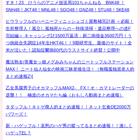
すき！23 ひうらのアニメ放送局101ちゃんねる BNK48 ！
SNH48！JKT48！MNL48！SGO48！GNZ48！STU48！SKE48
ヒウラッフルのハーニーフィニッシュゴミ屋敷補完計画 ＜必殺！
生前整理人！孤立し孤独死からの～特殊清掃・遺品整理への道F
完結編＞ キャッシング計1500万返済：厨二病借金3500万円！う
つ病統合失調症14年生HKT46！！9期研究生、最後のサイト！全
米が泣いた！認知症鬱病60代のラストサイト絶賛！公開中
魔法熟女/美魔女ッ娘メグみみちゃんのニートッフルステーション
MAX！ ニート仙人仙女の映画三昧老後生活！（無職孤独居老人的
まとめ速報Z)]
乙女系腐男子のオカマッフルMAX2- FX！オ・カマトレーダーの
逆襲！！ 極道のオカマたち編（おもしろ動画まとめ速報）
タダッフル！ネトゲ廃人的まとめ速報！！ネット乞食DE2000万
パワーズ！
新・ハゲッフル！哀愁のハゲ男の髪ってるまとめ速報！！激しく
ハゲっTEL？