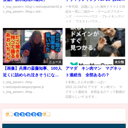
年最新版】
c_img_param=; //img-c.net/output/site/42.js
〜年代別、話題になった海外ドラマ２０作
c_img_param=; //img-c.net/...
品を一気にご紹介〜 ・ゲームオブスロー
ンズ ・ペーパーハウス ・ブレイキングバ
ッド ・ウエストハウス....
ニュース
未分類
【画像】兵庫の斎藤知事、100人
アマダ キン肉マン マグネッ
近くに詰められ泣きそうになる
ト連続当 全部あるの？
ｗｗｗｗｗｗ
c_img_param=; //img-
1:名無しさん＠お腹いっぱい
c.net/output/category/game.js
2021.12.24(Fri) アマダ キン肉マン マ
c_img_param=; //img-...
グネット連続当 全部あるの？って動画が
話題らしいぞ おすす...