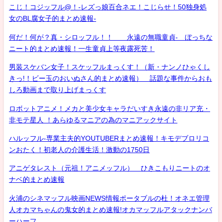
こじ！コジッフル@！-レズっ娘百合ネエ！こじらせ！50独身処
女のBL腐女子的まとめ速報-
何だ！何が？真・シロッフル！！ 永遠の無職童貞- ぼっちな
ニート的まとめ速報！一生童貞上等夜露死苦！
男装スケバン女子！スケッフルまっくす！（新・ナンノひゃくし
きっ!！ビー玉のおいぬさん的まとめ速報） 話題な事件からおも
しろ動画まで取り上げまっくす
ロボットアニメ！メカと美少女キャラだいすき永遠の非リア充・
非モテ星人 ！あらゆるマニアの為のマニアックサイト
ハルッフル-専業主夫的YOUTUBERまとめ速報！キモデブロリコ
ンおたく！初老人の介護生活！激動の1750日
アニゲタレスト（元祖！アニメッフル） ひきこもりニートのオ
ナベ的まとめ速報
火浦のシネマッフル映画NEWS情報ポータブルの杜！オネエ管理
人オカマちゃんの鬼女的まとめ速報!オカマッフルアタックナンバ
ーハーフ