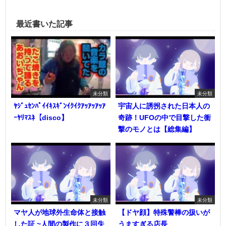
最近書いた記事
未分類
未分類
ﾔｼﾞｭｾﾝﾊﾟｲｲｷｽｷﾞﾝｲｸｲｸｱｯｱｯｱｯｱ
宇宙人に誘拐された日本人の
ｰﾔﾘﾏｽﾈ【disco】
奇跡！UFOの中で目撃した衝
撃のモノとは【総集編】
未分類
未分類
マヤ人が地球外生命体と接触
【ドヤ顔】特殊警棒の扱いが
した証 ~人間の製作に３回失
うますぎる店長