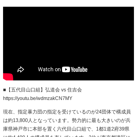
■【五代目山口組】弘道会 vs 住吉会
https://youtu.be/wdmzakCN7MY
現在、指定暴力団の指定を受けているのが24団体で構成員
は約13,800人となっています。勢力的に最も大きいのが兵
庫県神戸市に本部を置く六代目山口組で、1都1道2府39県