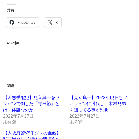
共有:
Facebook
X
いいね:
関連
【凶悪手配犯】見立真一をワ
【見立真一】2022年現在もフ
ンパンで倒した「寺田彰」と
ィリピンに潜伏し、木村兄弟
は一体誰なのか
を狙ってる事が判明
2022年7月27日
2022年7月27日
未分類
未分類
【大阪府警VS半グレの全貌】