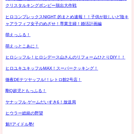
クリスタルキングボンビー脱出大作戦
ヒロコンプレックスNIGHT 的まとめ速報！！子供が欲しいど陰キ
ャアラフィフ女子のめざせ！専業主婦！婚活計画編
萌えっふる！
萌えっとこあに！
ヒロシッフル！ヒロシデース山さんのリフォームひとりDIY！！
ヒロユキユキッフルMAX！スーパークッキング！
徹夜DEテツヤッフル!！レトロ館2号店！
剛Q超児ともっふる！
ヤナッフル ゲームだいすき6！放送局
ヒウラー総統の野望
魁!!アイドル塾!