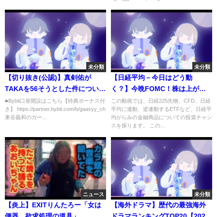
(ZAIA)ドライバー説など色々妄
想しよう！
未分類
未分類
【切り抜き(公認)】真剣佑が
【日経平均－今日はどう動
TAKAを56そうとした件について
く？】今晩FOMC！株は上が
TAKAは...#新田真剣佑
る？下がる？ 28日午前３時に
■Bybit口座開設はこちら【特典ボーナス付
この動画では、日経225先物、CFD、日経
き】 https://partner.bybit.com/b/gaasyy_ch
平均に連動、逆連動するETFなど、日経平
#taka#oneokrock #るろうに剣
米FOMCで政策金利が決まる。
東谷義和のガー...
均がらみの金融商品についての投資チャン
心#shorts #ガーシー#ガーシー
今回は0.75％の利上げとなる可
スを探ります。 この...
切り抜き
能性が高い。パウエル氏の会見
もあり相場の反応に要注意だ。
ニュース
未分類
【炎上】EXITりんたろー「女は
【海外ドラマ】歴代の最強海外
便器。欲求処理の道具」
ドラマランキングTOP20【2020