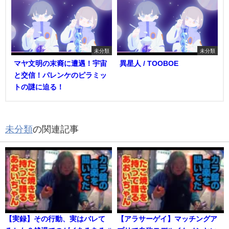
未分類
未分類
マヤ文明の末裔に遭遇！宇宙
異星人 / TOOBOE
と交信！パレンケのピラミッ
トの謎に迫る！
未分類
の関連記事
【実録】その行動、実はバレて
【アラサーゲイ】マッチングア