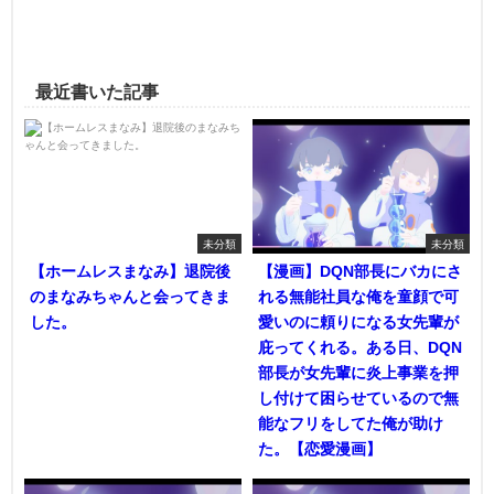
最近書いた記事
未分類
未分類
【ホームレスまなみ】退院後
【漫画】DQN部長にバカにさ
のまなみちゃんと会ってきま
れる無能社員な俺を童顔で可
した。
愛いのに頼りになる女先輩が
庇ってくれる。ある日、DQN
部長が女先輩に炎上事業を押
し付けて困らせているので無
能なフリをしてた俺が助け
た。【恋愛漫画】