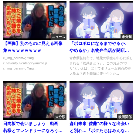
ニュース
未分類
【画像】別のものに見える画像
「ボロボロになるまでやるか、
集ｗｗｗｗｗｗｗｗ
やめるか」名物弁当店が閉店…
密着で見えた値上げの波(2022年
c_img_param=; //img-
青森県弘前市で、地元の学生を中心に親し
c.net/output/category/anime.js
まれる『総菜さとう』。このお店の“ウ
6月28日)
c_img_param=; //img...
リ”といえば、安くてボリューム満点の特
大鳥ムネ肉を豪快に盛り付けた...
未分類
映画関係
日向坂で会いましょう 動画
森山未來“佐藤”の様々な出会い
若様とフレンドリーになろうパ
と別れ…『ボクたちはみんな大