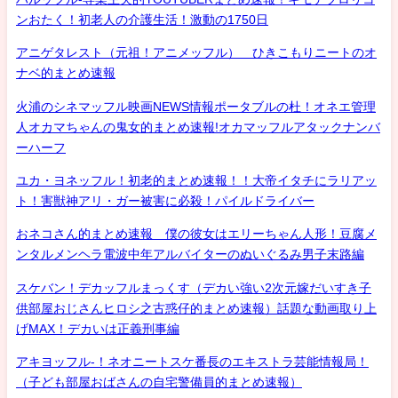
ンおたく！初老人の介護生活！激動の1750日
アニゲタレスト（元祖！アニメッフル） ひきこもりニートのオ
ナベ的まとめ速報
火浦のシネマッフル映画NEWS情報ポータブルの杜！オネエ管理
人オカマちゃんの鬼女的まとめ速報!オカマッフルアタックナンバ
ーハーフ
ユカ・ヨネッフル！初老的まとめ速報！！大帝イタチにラリアッ
ト！害獣神アリ・ガー被害に必殺！パイルドライバー
おネコさん的まとめ速報 僕の彼女はエリーちゃん人形！豆腐メ
ンタルメンヘラ電波中年アルバイターのぬいぐるみ男子末路編
スケバン！デカッフルまっくす（デカい強い2次元嫁だいすき子
供部屋おじさんヒロシ之古惑仔的まとめ速報）話題な動画取り上
げMAX！デカいは正義刑事編
アキヨッフル-！ネオニートスケ番長のエキストラ芸能情報局！
（子ども部屋おばさんの自宅警備員的まとめ速報）