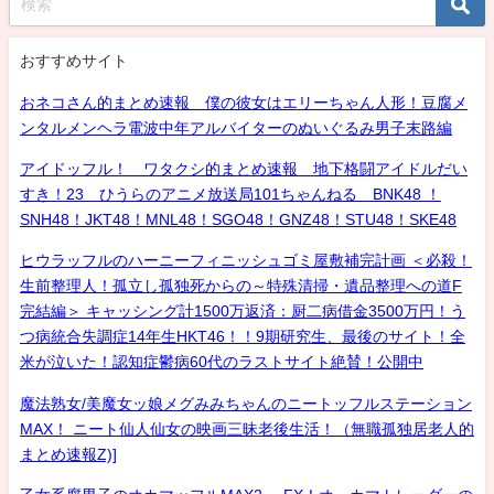
おすすめサイト
おネコさん的まとめ速報 僕の彼女はエリーちゃん人形！豆腐メ
ンタルメンヘラ電波中年アルバイターのぬいぐるみ男子末路編
アイドッフル！ ワタクシ的まとめ速報 地下格闘アイドルだい
すき！23 ひうらのアニメ放送局101ちゃんねる BNK48 ！
SNH48！JKT48！MNL48！SGO48！GNZ48！STU48！SKE48
ヒウラッフルのハーニーフィニッシュゴミ屋敷補完計画 ＜必殺！
生前整理人！孤立し孤独死からの～特殊清掃・遺品整理への道F
完結編＞ キャッシング計1500万返済：厨二病借金3500万円！う
つ病統合失調症14年生HKT46！！9期研究生、最後のサイト！全
米が泣いた！認知症鬱病60代のラストサイト絶賛！公開中
魔法熟女/美魔女ッ娘メグみみちゃんのニートッフルステーション
MAX！ ニート仙人仙女の映画三昧老後生活！（無職孤独居老人的
まとめ速報Z)]