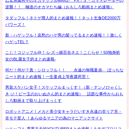
乙女系腐男子のオカマッフルMAX2- FX！オ・カマトレーダーの
逆襲！！ 極道のオカマたち編（おもしろ動画まとめ速報）
タダッフル！ネトゲ廃人的まとめ速報！！ネット乞食DE2000万
パワーズ！
新・ハゲッフル！哀愁のハゲ男の髪ってるまとめ速報！！激しく
ハゲっTEL？
こじ！コジッフル@！-レズっ娘百合ネエ！こじらせ！50独身処
女のBL腐女子的まとめ速報-
何だ！何が？真・シロッフル！！ 永遠の無職童貞- ぼっちな
ニート的まとめ速報！一生童貞上等夜露死苦！
男装スケバン女子！スケッフルまっくす！（新・ナンノひゃくし
きっ!！ビー玉のおいぬさん的まとめ速報） 話題な事件からおも
しろ動画まで取り上げまっくす
ロボットアニメ！メカと美少女キャラだいすき永遠の非リア充・
非モテ星人 ！あらゆるマニアの為のマニアックサイト
ハルッフル-専業主夫的YOUTUBERまとめ速報！キモデブロリコ