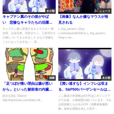
未分類
ニュース
キャプテン翼のその後がやば
【画像】なんか嫌なマウスが発
い 悲惨なキャラたちの活躍ま
見される
とめ【ゆっくり解説】
キャプテン翼に登場するキャラクター 岬
c_img_param=; //img-
太郎、立花兄弟、沢田タケシ、三杉淳のそ
c.net/output/site/202.js c_img_param=;
の後についてまとめました かなり悲惨な
//img-c.net...
ことになってますね…… 皆...
国際
未分類
「足つぼが痛い理由は腸が悪い
【買い逃すな】インフレは収ま
から」といった被術者の内臓に
る、S&P500バーゲンセールは最
原因を見出す謳い文句は全て嘘
終局面？【クライマックスへ】
続きを読む Source:
ここ最近の米国株は6月半ばにガツンと下
http://hamusoku.com/index.rdf...
げて以来、小康状態が続いています。それ
であり、足つぼが痛い理由は施
は投資家たちが次のCPI（消費者物価指
術者が被術者の足裏を痛めつけ
数）発表を固唾を呑んで見守...
ているからである