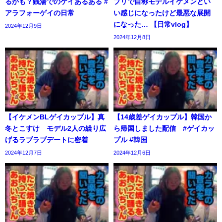
るかも？銭湯でのゲイあるある #
プリで自称モデルイケメンとい
アラフォーゲイの日常
い感じになったけど最悪な展開
になった… 【日常vlog】
2024年12月9日
2024年12月8日
【イケメンBLゲイカップル】真
【14歳差ゲイカップル】韓国か
冬とこすけ モデル2人の繰り広
ら帰国しました配信 #ゲイカッ
げるラブラブデートに密着
プル #韓国
2024年12月7日
2024年12月6日