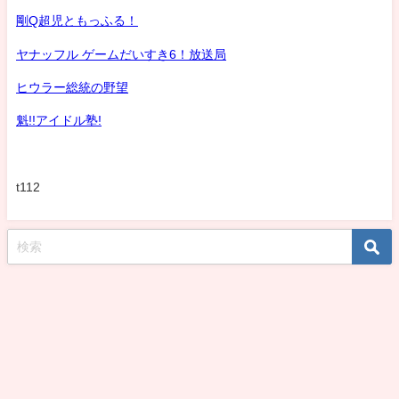
剛Q超児ともっふる！
ヤナッフル ゲームだいすき6！放送局
ヒウラー総統の野望
魁!!アイドル塾!
t112