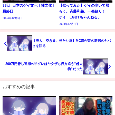
33話_日本のゲイ文化ㅣ性文化ㅣ
【歌ってみた】ゲイの歩いて帰
最終日
ろう。斉藤和義。一発録り！
ゲイ LGBTちゃんねる。
2024年12月6日
2024年12月5日
【売人、空き巣、当たり屋】MC漢が昔の新宿のヤバ
さを語る
200万円脅し逮捕の半グレはヤクザも行方追う“超大
物”だった
おすすめの記事