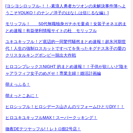
[ヨシヨシロッフル-！！-素浪人勇者カツオンの未解決事件簿へよ
うこそYOUKO！のナンノ洋子のはなしは信じるな編）]
モリッフル！ 50代無職独身ガチホモ童貞！女装子オネエ的ま
とめ速報！有益便利情報サイトの杜 モリッフル
ユキユキッフル！ど底辺的一同驚愕騒然まとめ速報！超氷河期世
代！人生の強制ロスカットですべてを失ったキグナス氷子の愛の
クリスタルキングボンビー脱出大作戦
ヒロコンプレックスNIGHT 的まとめ速報！！子供が欲しいど陰キ
ャアラフィフ女子のめざせ！専業主婦！婚活計画編
萌えっふる！
萌えっとこあに！
ヒロシッフル！ヒロシデース山さんのリフォームひとりDIY！！
ヒロユキユキッフルMAX！スーパークッキング！
徹夜DEテツヤッフル!！レトロ館2号店！