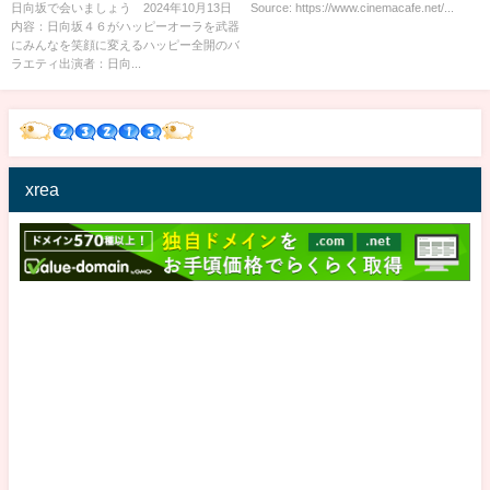
イセン編 後編 10月13日
人になれなかった』場面写真
日向坂で会いましょう 2024年10月13日
Source: https://www.cinemacafe.net/...
内容：日向坂４６がハッピーオーラを武器
にみんなを笑顔に変えるハッピー全開のバ
ラエティ出演者：日向...
xrea