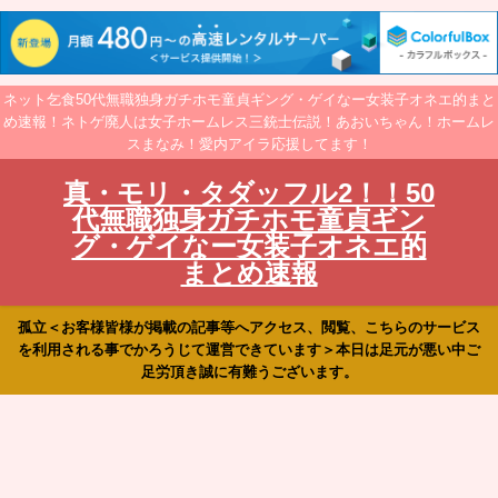
ネット乞食50代無職独身ガチホモ童貞ギング・ゲイなー女装子オネエ的まと
め速報！ネトゲ廃人は女子ホームレス三銃士伝説！あおいちゃん！ホームレ
スまなみ！愛内アイラ応援してます！
真・モリ・タダッフル2！！50
代無職独身ガチホモ童貞ギン
グ・ゲイなー女装子オネエ的
まとめ速報
孤立＜お客様皆様が掲載の記事等へアクセス、閲覧、こちらのサービス
を利用される事でかろうじて運営できています＞本日は足元が悪い中ご
足労頂き誠に有難うございます。