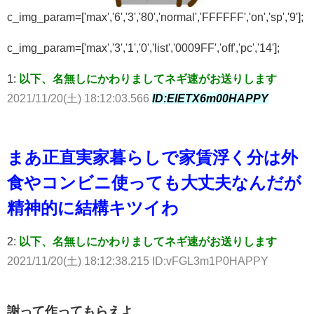
c_img_param=['max','6','3','80','normal','FFFFFF','on','sp','9'];
c_img_param=['max','3','1','0','list','0009FF','off','pc','14'];
1:
以下、名無しにかわりましてネギ速がお送りします
2021/11/20(土) 18:12:03.566
ID:ElETX6m00HAPPY
まあ正直実家暮らしで家賃浮く分は外
食やコンビニ使っても大丈夫なんだが
精神的に結構キツイわ
2:
以下、名無しにかわりましてネギ速がお送りします
2021/11/20(土) 18:12:38.215 ID:vFGL3m1P0HAPPY
謝って作ってもらえよ