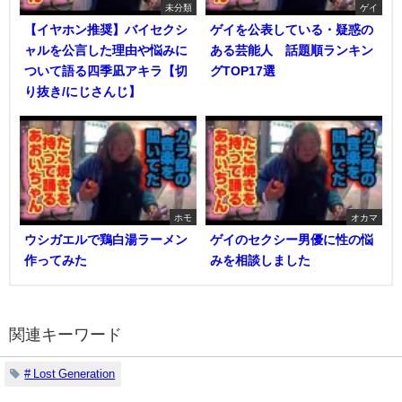
未分類
ゲイ
【イヤホン推奨】バイセクシ
ゲイを公表している・疑惑の
ャルを公言した理由や悩みに
ある芸能人 話題順ランキン
ついて語る四季凪アキラ【切
グTOP17選
り抜き/にじさんじ】
ホモ
オカマ
ウシガエルで鶏白湯ラーメン
ゲイのセクシー男優に性の悩
作ってみた
みを相談しました
関連キーワード
# Lost Generation