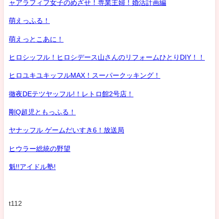
ャアラフィフ女子のめざせ！専業主婦！婚活計画編
萌えっふる！
萌えっとこあに！
ヒロシッフル！ヒロシデース山さんのリフォームひとりDIY！！
ヒロユキユキッフルMAX！スーパークッキング！
徹夜DEテツヤッフル!！レトロ館2号店！
剛Q超児ともっふる！
ヤナッフル ゲームだいすき6！放送局
ヒウラー総統の野望
魁!!アイドル塾!
t112