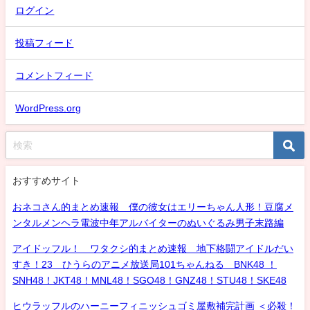
ログイン
投稿フィード
コメントフィード
WordPress.org
おすすめサイト
おネコさん的まとめ速報 僕の彼女はエリーちゃん人形！豆腐メ
ンタルメンヘラ電波中年アルバイターのぬいぐるみ男子末路編
アイドッフル！ ワタクシ的まとめ速報 地下格闘アイドルだい
すき！23 ひうらのアニメ放送局101ちゃんねる BNK48 ！
SNH48！JKT48！MNL48！SGO48！GNZ48！STU48！SKE48
ヒウラッフルのハーニーフィニッシュゴミ屋敷補完計画 ＜必殺！