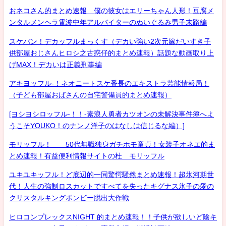
おネコさん的まとめ速報 僕の彼女はエリーちゃん人形！豆腐メ
ンタルメンヘラ電波中年アルバイターのぬいぐるみ男子末路編
スケバン！デカッフルまっくす（デカい強い2次元嫁だいすき子
供部屋おじさんヒロシ之古惑仔的まとめ速報）話題な動画取り上
げMAX！デカいは正義刑事編
アキヨッフル-！ネオニートスケ番長のエキストラ芸能情報局！
（子ども部屋おばさんの自宅警備員的まとめ速報）
[ヨシヨシロッフル-！！-素浪人勇者カツオンの未解決事件簿へよ
うこそYOUKO！のナンノ洋子のはなしは信じるな編）]
モリッフル！ 50代無職独身ガチホモ童貞！女装子オネエ的ま
とめ速報！有益便利情報サイトの杜 モリッフル
ユキユキッフル！ど底辺的一同驚愕騒然まとめ速報！超氷河期世
代！人生の強制ロスカットですべてを失ったキグナス氷子の愛の
クリスタルキングボンビー脱出大作戦
ヒロコンプレックスNIGHT 的まとめ速報！！子供が欲しいど陰キ