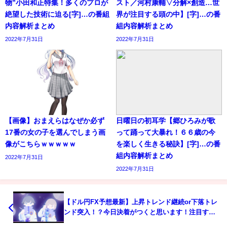
物”小田和正特集！多くのプロが
スト／河村康輔▽分解×創造…世
絶望した技術に迫る[字]…の番組
界が注目する頭の中】[字]…の番
内容解析まとめ
組内容解析まとめ
2022年7月31日
2022年7月31日
【画像】おまえらはなぜか必ず
日曜日の初耳学【郷ひろみが歌
17番の女の子を選んでしまう画
って踊って大暴れ！６６歳の今
像がこちらｗｗｗｗｗ
を楽しく生きる秘訣】[字]…の番
組内容解析まとめ
2022年7月31日
2022年7月31日
【ドル円FX予想最新】上昇トレンド継続or下落トレ
ンド突入！？今日決着がつくと思います！注目する
のは2ヶ所の水平線です！