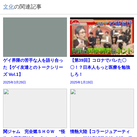
文化
の関連記事
ゲイ界隈の苦手な人を語り合っ
【第39回】コロナでバレた〇
た【ゲイ友達とのトークシリー
〇！？日本人もっと医療を勉強
ズ Vol.1】
しろ！
2025年3月29日
2025年1月19日
関ジャム 完全燃ＳＨＯＷ “怪
情熱大陸【コラージュアーティ