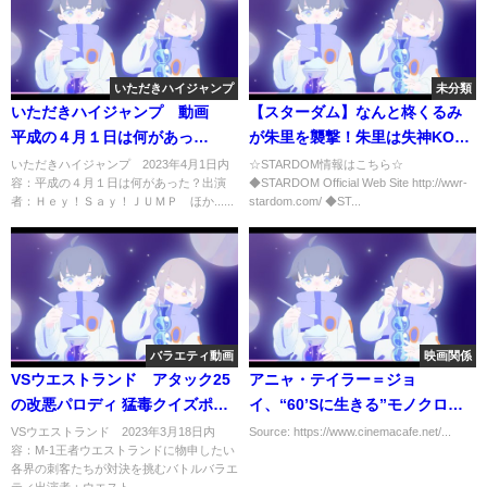
いただきハイジャンプ
未分類
いただきハイジャンプ 動画
【スターダム】なんと柊くるみ
平成の４月１日は何があっ
が朱里を襲撃！朱里は失神KO！
た？ 4月1日
『よくも世羅りさをやってくれ
いただきハイジャンプ 2023年4月1日内
☆STARDOM情報はこちら☆
容：平成の４月１日は何があった？出演
◆STARDOM Official Web Site http://wwr-
たな！』-7.8 NEW BLOOD 3-
者：Ｈｅｙ！Ｓａｙ！ＪＵＭＰ ほか......
stardom.com/ ◆ST...
【STARDOM】
バラエティ動画
映画関係
VSウエストランド アタック25
アニャ・テイラー＝ジョ
の改悪パロディ 猛毒クイズポイ
イ、“60’Sに生きる”モノクロメ
ズン25 3月18日
イキングカット入手『ラストナ
VSウエストランド 2023年3月18日内
Source: https://www.cinemacafe.net/...
容：M-1王者ウエストランドに物申したい
イト・イン・ソーホー』
各界の刺客たちが対決を挑むバトルバラエ