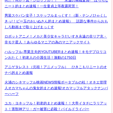
何だ！何が？真・シロッフル！！ 永遠の無職童貞- ぼっちな
ニート的まとめ速報！一生童貞上等夜露死苦！
男装スケバン女子！スケッフルまっくす！（新・ナンノひゃくし
きっ!！ビー玉のおいぬさん的まとめ速報） 話題な事件からおも
しろ動画まで取り上げまっくす
ロボットアニメ！メカと美少女キャラだいすき永遠の非リア充・
非モテ星人 ！あらゆるマニアの為のマニアックサイト
ハルッフル-専業主夫的YOUTUBERまとめ速報！キモデブロリコ
ンおたく！初老人の介護生活！激動の1750日
アニゲタレスト（元祖！アニメッフル） ひきこもりニートのオ
ナベ的まとめ速報
火浦のシネマッフル映画NEWS情報ポータブルの杜！オネエ管理
人オカマちゃんの鬼女的まとめ速報!オカマッフルアタックナンバ
ーハーフ
ユカ・ヨネッフル！初老的まとめ速報！！大帝イタチにラリアッ
ト！害獣神アリ・ガー被害に必殺！パイルドライバー