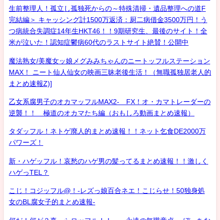
生前整理人！孤立し孤独死からの～特殊清掃・遺品整理への道F
完結編＞ キャッシング計1500万返済：厨二病借金3500万円！う
つ病統合失調症14年生HKT46！！9期研究生、最後のサイト！全
米が泣いた！認知症鬱病60代のラストサイト絶賛！公開中
魔法熟女/美魔女ッ娘メグみみちゃんのニートッフルステーション
MAX！ ニート仙人仙女の映画三昧老後生活！（無職孤独居老人的
まとめ速報Z)]
乙女系腐男子のオカマッフルMAX2- FX！オ・カマトレーダーの
逆襲！！ 極道のオカマたち編（おもしろ動画まとめ速報）
タダッフル！ネトゲ廃人的まとめ速報！！ネット乞食DE2000万
パワーズ！
新・ハゲッフル！哀愁のハゲ男の髪ってるまとめ速報！！激しく
ハゲっTEL？
こじ！コジッフル@！-レズっ娘百合ネエ！こじらせ！50独身処
女のBL腐女子的まとめ速報-