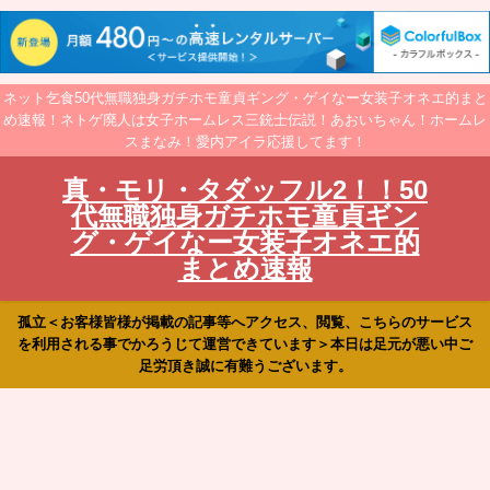
ネット乞食50代無職独身ガチホモ童貞ギング・ゲイなー女装子オネエ的まと
め速報！ネトゲ廃人は女子ホームレス三銃士伝説！あおいちゃん！ホームレ
スまなみ！愛内アイラ応援してます！
真・モリ・タダッフル2！！50
代無職独身ガチホモ童貞ギン
グ・ゲイなー女装子オネエ的
まとめ速報
孤立＜お客様皆様が掲載の記事等へアクセス、閲覧、こちらのサービス
を利用される事でかろうじて運営できています＞本日は足元が悪い中ご
足労頂き誠に有難うございます。