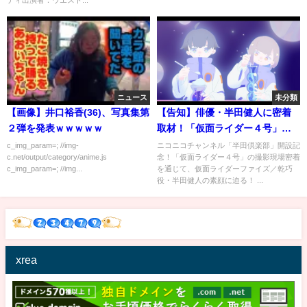
ティ出演者：ウエスト...
ニュース
未分類
【画像】井口裕香(36)、写真集第
【告知】俳優・半田健人に密着
２弾を発表ｗｗｗｗｗ
取材！「仮面ライダー４号」ロ
ケレポート
c_img_param=; //img-
ニコニコチャンネル「半田倶楽部」開設記
c.net/output/category/anime.js
念！「仮面ライダー４号」の撮影現場密着
c_img_param=; //img...
を通じて、仮面ライダーファイズ／乾巧
役・半田健人の素顔に迫る！ ...
xrea