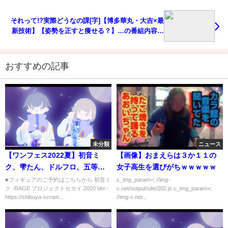
それって!?実際どうなの課[字]【博多華丸・大吉×最
新技術】【姿勢を正すと痩せる？】…の番組内容解
析まとめ
おすすめの記事
未分類
ニュース
【ワンフェス2022夏】初音ミ
【画像】おまえらは３か１１の
ク、雫たん、ドルフロ、五等分
女子高生を選びがちｗｗｗｗｗ
の花嫁、マクロス、FGO、呪術
■フィギュアのご予約はこちらから 初音ミ
c_img_param=; //img-
ク -RAGE プロジェクトセカイ 2020 Ver.-
c.net/output/site/202.js c_img_param=;
廻戦、プリコネ、チェンソーマ
https://shibuya-scram...
//img-c.net...
ン他！新作情報盛りだくさんの
渋スクブースを徹底チェック！