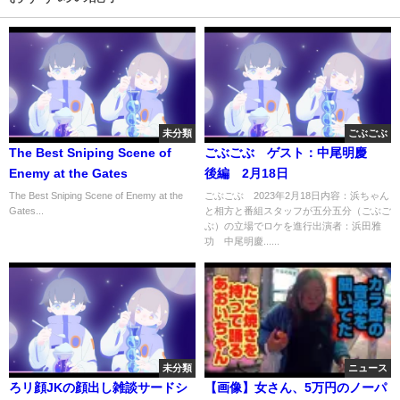
未分類
ごぶごぶ
The Best Sniping Scene of
ごぶごぶ ゲスト：中尾明慶
Enemy at the Gates
後編 2月18日
The Best Sniping Scene of Enemy at the
ごぶごぶ 2023年2月18日内容：浜ちゃん
Gates...
と相方と番組スタッフが五分五分（ごぶご
ぶ）の立場でロケを進行出演者：浜田雅
功 中尾明慶......
未分類
ニュース
ろリ顔JKの顔出し雑談サードシ
【画像】女さん、5万円のノーパ