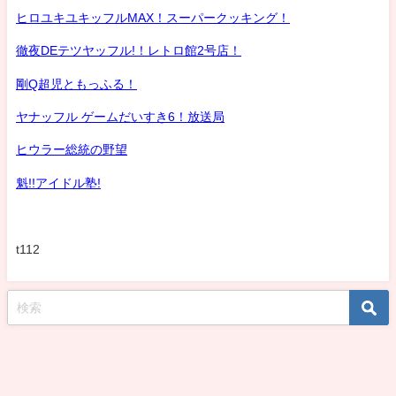
ヒロユキユキッフルMAX！スーパークッキング！
徹夜DEテツヤッフル!！レトロ館2号店！
剛Q超児ともっふる！
ヤナッフル ゲームだいすき6！放送局
ヒウラー総統の野望
魁!!アイドル塾!
t112