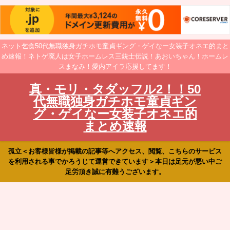
ネット乞食50代無職独身ガチホモ童貞ギング・ゲイなー女装子オネエ的まと
め速報！ネトゲ廃人は女子ホームレス三銃士伝説！あおいちゃん！ホームレ
スまなみ！愛内アイラ応援してます！
真・モリ・タダッフル2！！50
代無職独身ガチホモ童貞ギン
グ・ゲイなー女装子オネエ的
まとめ速報
孤立＜お客様皆様が掲載の記事等へアクセス、閲覧、こちらのサービス
を利用される事でかろうじて運営できています＞本日は足元が悪い中ご
足労頂き誠に有難うございます。