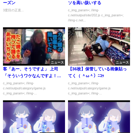
ーズン
ソを高い扱いする
3度目の正直...
c_img_param=; //img-
c.net/output/site/202.js c_img_param=;
//img-c.net...
ニュース
ニュース
客「あー、そうですよ」 上司
【36枚】保管している画像貼っ
「そういうワケなんですよ！ハ
てく（ ＾ω＾）ﾆｺｯ
ッハッハ」 営業ワイ（次のアポ
c_img_param=; //img-
c_img_param=; //img-
c.net/output/category/game.js
c.net/output/category/game.js
が…）
c_img_param=; //img-...
c_img_param=; //img-...