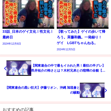
33話_日本のゲイ文化ㅣ性文化ㅣ
【歌ってみた】ゲイの歩いて帰
最終日
ろう。斉藤和義。一発録り！
ゲイ LGBTちゃんねる。
2024年12月6日
2024年12月5日
【関東連合の中で最もイカれた男！最狂の半グレ】
邑井祐介の怖さとは？木村兄弟との喧嘩の全貌【ア
ウトサイダー超え】
【関東連合の黒い狂犬】伊藤リオン、沖縄 旭琉會と
の騒動
おすすめの記事