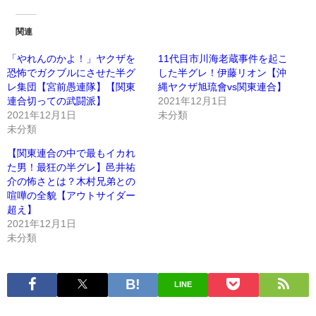
関連
「やれんのかよ！」ヤクザを
11代目市川海老蔵事件を起こ
恐怖でガクブルにさせた半グ
した半グレ！伊藤リオン【沖
レ集団【宮前愚連隊】【関東
縄ヤクザ旭琉會vs関東連合】
連合切っての武闘派】
2021年12月1日
2021年12月1日
未分類
未分類
【関東連合の中で最もイカれ
た男！最狂の半グレ】邑井祐
介の怖さとは？木村兄弟との
喧嘩の全貌【アウトサイダー
超え】
2021年12月1日
未分類
LINE