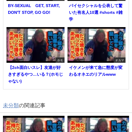
BY-SEXUAL GET, START,
バイセクシャルを公表して驚
DON'T STOP, GO GO!
いた有名人10選 #shorts #雑
学
ホモ
オカマ
【2ch面白いスレ】友達が好
イケメンが来て急に態度が変
きすぎるやつ…いる？(ホモじ
わるオネエのリアルwww
ゃない)
未分類
の関連記事