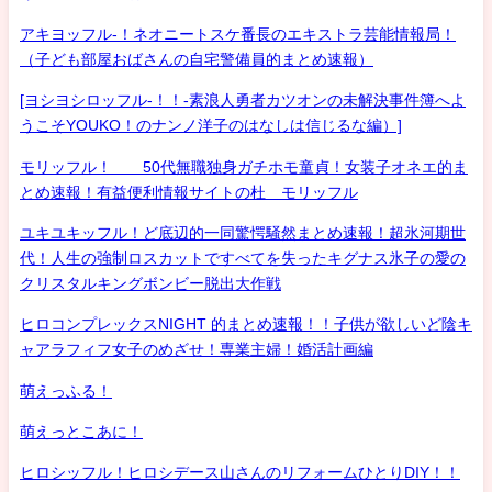
アキヨッフル-！ネオニートスケ番長のエキストラ芸能情報局！
（子ども部屋おばさんの自宅警備員的まとめ速報）
[ヨシヨシロッフル-！！-素浪人勇者カツオンの未解決事件簿へよ
うこそYOUKO！のナンノ洋子のはなしは信じるな編）]
モリッフル！ 50代無職独身ガチホモ童貞！女装子オネエ的ま
とめ速報！有益便利情報サイトの杜 モリッフル
ユキユキッフル！ど底辺的一同驚愕騒然まとめ速報！超氷河期世
代！人生の強制ロスカットですべてを失ったキグナス氷子の愛の
クリスタルキングボンビー脱出大作戦
ヒロコンプレックスNIGHT 的まとめ速報！！子供が欲しいど陰キ
ャアラフィフ女子のめざせ！専業主婦！婚活計画編
萌えっふる！
萌えっとこあに！
ヒロシッフル！ヒロシデース山さんのリフォームひとりDIY！！