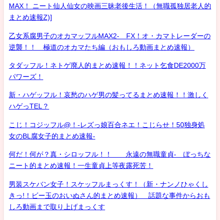
MAX！ ニート仙人仙女の映画三昧老後生活！（無職孤独居老人的
まとめ速報Z)]
乙女系腐男子のオカマッフルMAX2- FX！オ・カマトレーダーの
逆襲！！ 極道のオカマたち編（おもしろ動画まとめ速報）
タダッフル！ネトゲ廃人的まとめ速報！！ネット乞食DE2000万
パワーズ！
新・ハゲッフル！哀愁のハゲ男の髪ってるまとめ速報！！激しく
ハゲっTEL？
こじ！コジッフル@！-レズっ娘百合ネエ！こじらせ！50独身処
女のBL腐女子的まとめ速報-
何だ！何が？真・シロッフル！！ 永遠の無職童貞- ぼっちな
ニート的まとめ速報！一生童貞上等夜露死苦！
男装スケバン女子！スケッフルまっくす！（新・ナンノひゃくし
きっ!！ビー玉のおいぬさん的まとめ速報） 話題な事件からおも
しろ動画まで取り上げまっくす