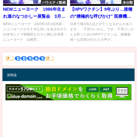
バラエティ動画
未分類
NEWニューヨーク 1986年生ま
【HPVワクチン】9年ぶり…接種
れ達のなつかしー展覧会 3月1
の“積極的な呼びかけ” 医療機関
日
の対応は
NEWニューヨーク 2023年3月1日内容：
日本で毎日8人ほどが亡くなるがんがあり
ニューヨークがＮＥＷな笑いを生み出すた
ます。「子宮けいがん」です。子宮けいが
め体当たりで画期的なロケに挑む出演者：
んを防ぐためのHPVワクチンは、接種後、
ニューヨーク 山崎育...
様々な症状が出たとの声が...
xrea