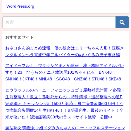
WordPress.org
おすすめサイト
おネコさん的まとめ速報 僕の彼女はエリーちゃん人形！豆腐メ
ンタルメンヘラ電波中年アルバイターのぬいぐるみ男子末路編
アイドッフル！ ワタクシ的まとめ速報 地下格闘アイドルだい
すき！23 ひうらのアニメ放送局101ちゃんねる BNK48 ！
SNH48！JKT48！MNL48！SGO48！GNZ48！STU48！SKE48
ヒウラッフルのハーニーフィニッシュゴミ屋敷補完計画 ＜必殺！
生前整理人！孤立し孤独死からの～特殊清掃・遺品整理への道F
完結編＞ キャッシング計1500万返済：厨二病借金3500万円！う
つ病統合失調症14年生HKT46！！9期研究生、最後のサイト！全
米が泣いた！認知症鬱病60代のラストサイト絶賛！公開中
魔法熟女/美魔女ッ娘メグみみちゃんのニートッフルステーション