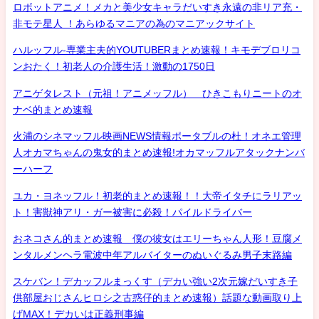
ロボットアニメ！メカと美少女キャラだいすき永遠の非リア充・
非モテ星人 ！あらゆるマニアの為のマニアックサイト
ハルッフル-専業主夫的YOUTUBERまとめ速報！キモデブロリコ
ンおたく！初老人の介護生活！激動の1750日
アニゲタレスト（元祖！アニメッフル） ひきこもりニートのオ
ナベ的まとめ速報
火浦のシネマッフル映画NEWS情報ポータブルの杜！オネエ管理
人オカマちゃんの鬼女的まとめ速報!オカマッフルアタックナンバ
ーハーフ
ユカ・ヨネッフル！初老的まとめ速報！！大帝イタチにラリアッ
ト！害獣神アリ・ガー被害に必殺！パイルドライバー
おネコさん的まとめ速報 僕の彼女はエリーちゃん人形！豆腐メ
ンタルメンヘラ電波中年アルバイターのぬいぐるみ男子末路編
スケバン！デカッフルまっくす（デカい強い2次元嫁だいすき子
供部屋おじさんヒロシ之古惑仔的まとめ速報）話題な動画取り上
げMAX！デカいは正義刑事編