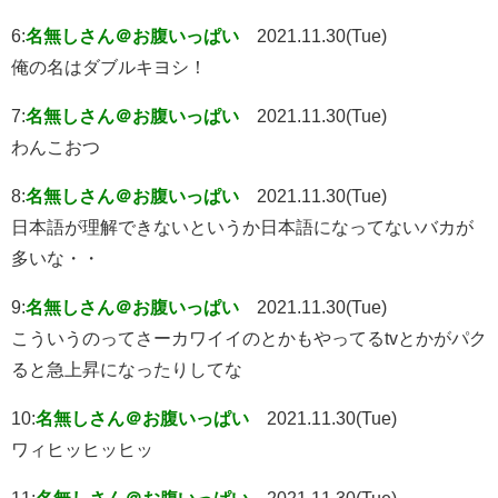
6:
名無しさん＠お腹いっぱい
2021.11.30(Tue)
俺の名はダブルキヨシ！
7:
名無しさん＠お腹いっぱい
2021.11.30(Tue)
わんこおつ
8:
名無しさん＠お腹いっぱい
2021.11.30(Tue)
日本語が理解できないというか日本語になってないバカが
多いな・・
9:
名無しさん＠お腹いっぱい
2021.11.30(Tue)
こういうのってさーカワイイのとかもやってるtvとかがパク
ると急上昇になったりしてな
10:
名無しさん＠お腹いっぱい
2021.11.30(Tue)
ワィヒッヒッヒッ
11:
名無しさん＠お腹いっぱい
2021.11.30(Tue)