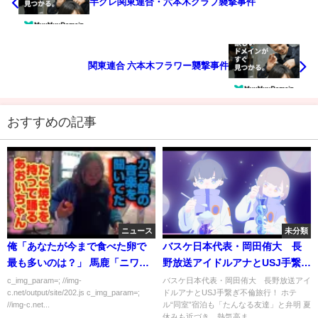
半グレ関東連合・六本木クラブ襲撃事件
関東連合 六本木フラワー襲撃事件
おすすめの記事
ニュース
未分類
俺「あなたが今まで食べた卵で
バスケ日本代表・岡田侑大 長
最も多いのは？」 馬鹿「ニワト
野放送アイドルアナとUSJ手繋ぎ
リの卵」
不倫旅行！ ホテル“同室”宿泊も
c_img_param=; //img-
バスケ日本代表・岡田侑大 長野放送アイ
c.net/output/site/202.js c_img_param=;
ドルアナとUSJ手繋ぎ不倫旅行！ ホテ
「たんなる友達」と弁明
//img-c.net...
ル“同室”宿泊も「たんなる友達」と弁明 夏
休みも近づき、熱気高ま...