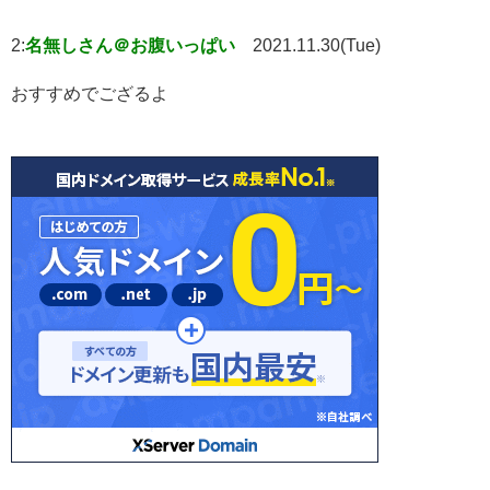
2:
名無しさん＠お腹いっぱい
2021.11.30(Tue)
おすすめでござるよ