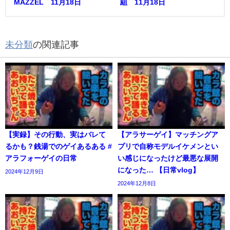
MAZZEL 11月18日
組 11月18日
未分類
の関連記事
【実録】その行動、実はバレて
【アラサーゲイ】マッチングア
るかも？銭湯でのゲイあるある #
プリで自称モデルイケメンとい
アラフォーゲイの日常
い感じになったけど最悪な展開
になった… 【日常vlog】
2024年12月9日
2024年12月8日