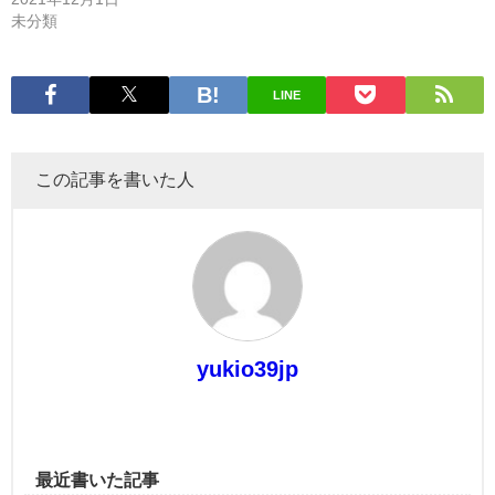
未分類
LINE
この記事を書いた人
yukio39jp
最近書いた記事