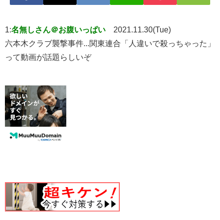
1:
名無しさん＠お腹いっぱい
2021.11.30(Tue)
六本木クラブ襲撃事件...関東連合「人違いで殺っちゃった」
って動画が話題らしいぞ