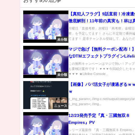
おすすめの記事
【真犯人フラグ】9話直前！冷凍遺
徹底解剖！11年前の真実も！林は
ハメられた？【西島秀俊】【佐野
月曜日「直後考察」水曜日「再考察」金曜日
察」を予定してます！ さらに不定期で番外
【芳根京子】【桜井ユキ】
てます！ 是非チャンネル登録して、あなたの.
未分類
マジで急げ【無料クーポン配布！
なDTMエフェクトプラグインLifeli
Console Liteが100%OFF！
この無料キャンペーンはマジで熱い！アップ
も要検討案件です！ ▼▼▼今回紹介したキ
▼▼▼ ★Lifeline Console...
未分類
【画像】パパ活女子が凄過ぎるｗ
ｗ
c_img_param=; //img-c.net/output/category/a
c_img_param=; //img...
ニュース
12/23発売予定『真・三國無双８
Empires』PV
シリーズ最新作 『真・三國無双８ Empires