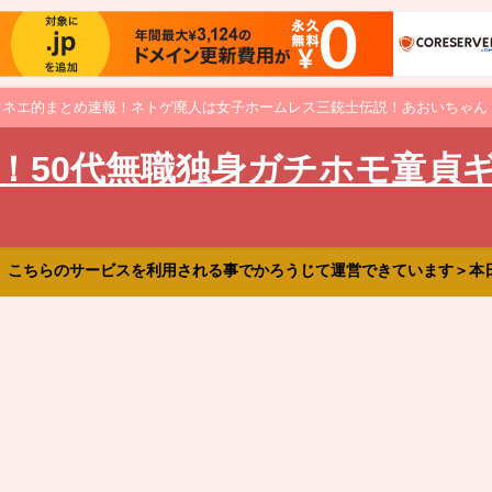
オネエ的まとめ速報！ネトゲ廃人は女子ホームレス三銃士伝説！あおいちゃん
！50代無職独身ガチホモ童貞
、こちらのサービスを利用される事でかろうじて運営できています＞本