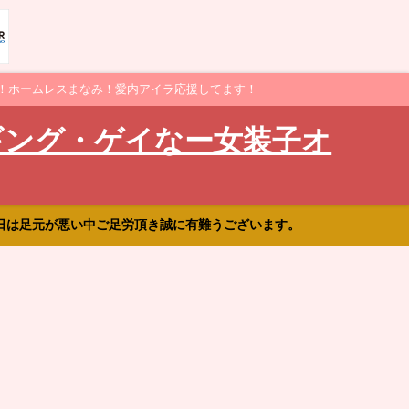
！ホームレスまなみ！愛内アイラ応援してます！
ギング・ゲイなー女装子オ
日は足元が悪い中ご足労頂き誠に有難うございます。