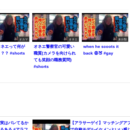
オカマ
オネエ
未分類
オネエって何が
オネエ警察官の可愛い
when he scoots it
？ #shorts
職質(カメラを向けられ
back 😩🍑 #gay
ても笑顔の職務質問)
#shorts
、実はバレてるか
【アラサーゲイ】マッチングア
るある #アラフ
で自称モデルイケメンといい感