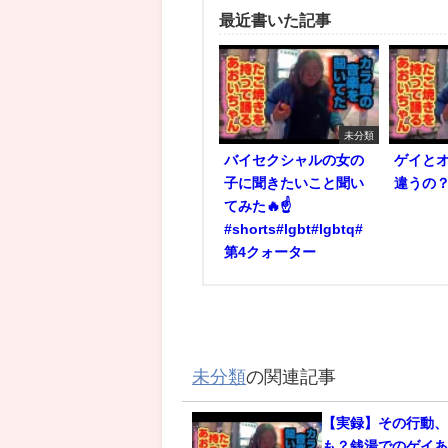
最近書いた記事
未分類
バイセクシャルの女の
ゲイと
子に聞きたいこと聞い
違うの？？
てみた🔥☝️
#shorts#lgbt#lgbtq#
第4クォーター
未分類
の関連記事
【実録】その行動
も？銭湯でのゲイあ