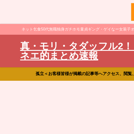
ネット乞食50代無職独身ガチホモ童貞ギング・ゲイなー女装子
真・モリ・タダッフル2！
ネエ的まとめ速報
孤立＜お客様皆様が掲載の記事等へアクセス、閲覧