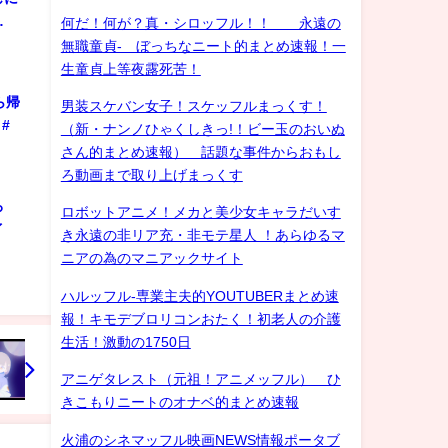
…
何だ！何が？真・シロッフル！！ 永遠の
無職童貞- ぼっちなニート的まとめ速報！一
生童貞上等夜露死苦！
ら帰
男装スケバン女子！スケッフルまっくす！
#
（新・ナンノひゃくしきっ!！ビー玉のおいぬ
さん的まとめ速報） 話題な事件からおもし
ろ動画まで取り上げまっくす
ろ
ロボットアニメ！メカと美少女キャラだいす
ゲイ
き永遠の非リア充・非モテ星人 ！あらゆるマ
ニアの為のマニアックサイト
ハルッフル-専業主夫的YOUTUBERまとめ速
報！キモデブロリコンおたく！初老人の介護
生活！激動の1750日
アニゲタレスト（元祖！アニメッフル） ひ
きこもりニートのオナベ的まとめ速報
火浦のシネマッフル映画NEWS情報ポータブ