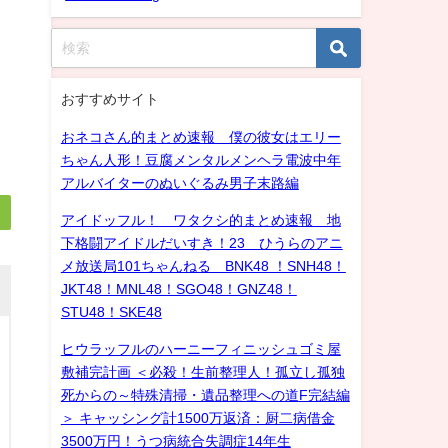
おすすめサイト
おネコさん的まとめ速報 僕の彼女はエリー
ちゃん人形！豆腐メンタルメンヘラ電波中年
アルバイターのぬいぐるみ男子末路編
アイドッフル！ ワタクシ的まとめ速報 地
下格闘アイドルだいすき！23 ひうらのアニ
メ放送局101ちゃんねる BNK48 ！SNH48！
JKT48！MNL48！SGO48！GNZ48！
STU48！SKE48
ヒウラッフルのハーニーフィニッシュゴミ屋
敷補完計画 ＜必殺！生前整理人！孤立し孤独
死からの～特殊清掃・遺品整理への道F完結編
＞ キャッシング計1500万返済：厨二病借金
3500万円！うつ病統合失調症14年生