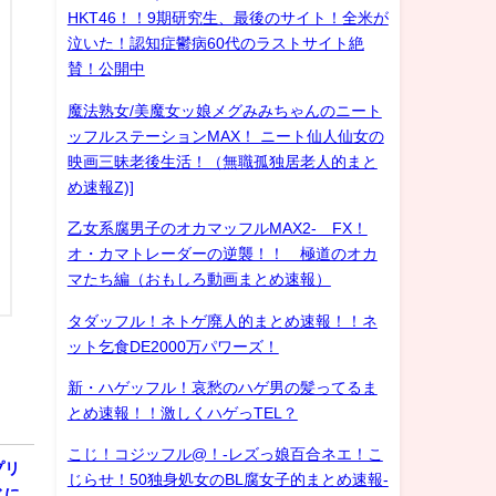
HKT46！！9期研究生、最後のサイト！全米が
泣いた！認知症鬱病60代のラストサイト絶
賛！公開中
魔法熟女/美魔女ッ娘メグみみちゃんのニート
ッフルステーションMAX！ ニート仙人仙女の
映画三昧老後生活！（無職孤独居老人的まと
め速報Z)]
乙女系腐男子のオカマッフルMAX2- FX！
オ・カマトレーダーの逆襲！！ 極道のオカ
マたち編（おもしろ動画まとめ速報）
タダッフル！ネトゲ廃人的まとめ速報！！ネ
ット乞食DE2000万パワーズ！
新・ハゲッフル！哀愁のハゲ男の髪ってるま
とめ速報！！激しくハゲっTEL？
こじ！コジッフル@！-レズっ娘百合ネエ！こ
プリ
じらせ！50独身処女のBL腐女子的まとめ速報-
じに