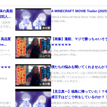
体の真相
A MINECRAFT MOVIE Trailer (2025
真犯人に
Official A Minecraft Movie Movie Trailer 2025 | 
➤ https://ab...
勇斗】
「直前考
編も予定し
未分類
..
】高品質
【画像】蓮舫、マジで勝っちゃいそ
ne
ｗｗｗｗｗｗ
グレード
c_img_param=; //img-c.net/output/category/anim
ャンペーン
c_img_param=; //img...
ニュース
ｗｗｗｗ
僕たちの悩みを聞いてくれませんか
1:名無しさん＠おカマいっぱい2022.06.12(Sun
の悩みを聞いてくれませんか？って動画が話題
nime.js
ぞ 2:名無しさん＠おカ...
未分類
【見立真一】福島に帰っていた！？
虐王子はどこで何をしているのか？
手配】
』PV公開！
関東連合の後輩を身代わりにして自分だけ国外