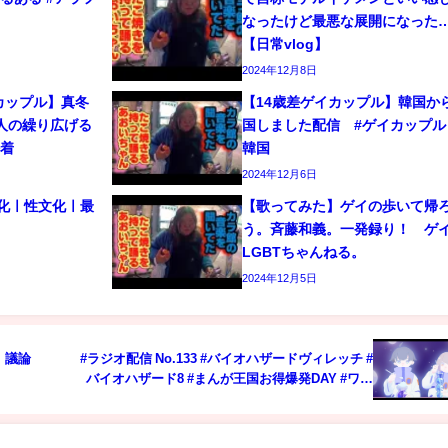
なったけど最悪な展開になった
【日常vlog】
2024年12月8日
カップル】真冬
【14歳差ゲイカップル】韓国か
人の繰り広げる
国しました配信 #ゲイカップル 
密着
韓国
2024年12月6日
文化ㅣ性文化ㅣ最
【歌ってみた】ゲイの歩いて帰
う。斉藤和義。一発録り！ 
LGBTちゃんねる。
2024年12月5日
 議論
#ラジオ配信 No.133 #バイオハザードヴィレッチ #
バイオハザード8 #まんが王国お得爆発DAY #ワー
クマンフレックスシューズ