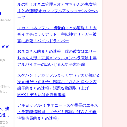
ルの杜！オネエ管理人オカマちゃんの鬼女的
まとめ速報!オカマッフルアタックナンバーハ
)
ーフ
Subscribe
ユカ・ヨネッフル！初老的まとめ速報！！大
帝イタチにラリアット！害獣神アリ・ガー被
害に必殺！パイルドライバー
うｗｗ
おネコさん的まとめ速報 僕の彼女はエリー
ちゃん人形！豆腐メンタルメンヘラ電波中年
e.js
アルバイターのぬいぐるみ男子末路編
スケバン！デカッフルまっくす（デカい強い2
？
次元嫁だいすき子供部屋おじさんヒロシ之古
) 僕たち
惑仔的まとめ速報）話題な動画取り上げ
らしい
MAX！デカいは正義刑事編
アキヨッフル-！ネオニートスケ番長のエキス
今、残
トラ芸能情報局！（子ども部屋おばさんの自
【指名
宅警備員的まとめ速報）
逃亡を