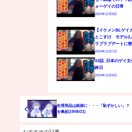
ォーゲイの日常
2024年12月9日
【イケメンBLゲイ
とこすけ モデル2
ラブラブデートに
2024年12月7日
33話_日本のゲイ
終日
2024年12月6日
生理用品は紙袋に・・・「恥ずかしい」？
を喚起(19/06/21)