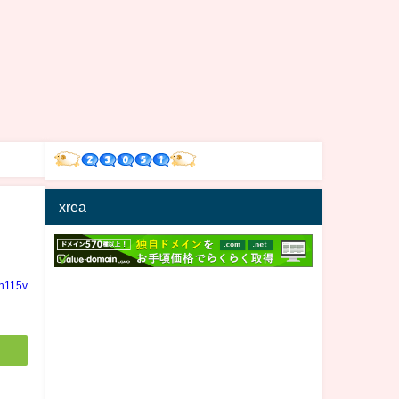
xrea
in115v