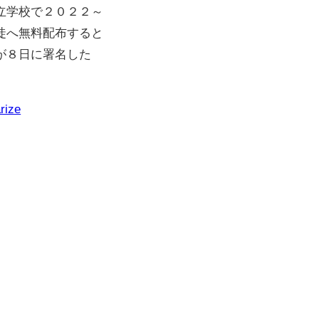
立学校で２０２２～
徒へ無料配布すると
が８日に署名した
rize