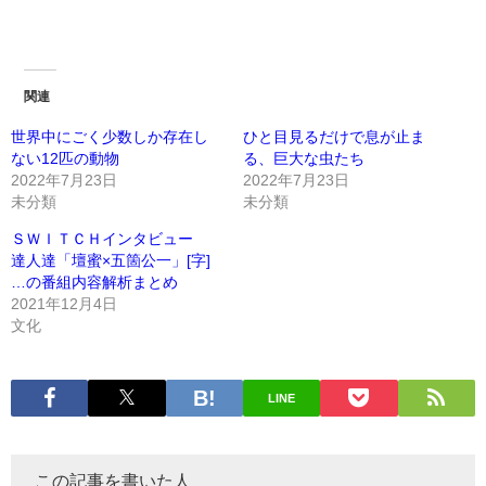
関連
世界中にごく少数しか存在し
ひと目見るだけで息が止ま
ない12匹の動物
る、巨大な虫たち
2022年7月23日
2022年7月23日
未分類
未分類
ＳＷＩＴＣＨインタビュー
達人達「壇蜜×五箇公一」[字]
…の番組内容解析まとめ
2021年12月4日
文化
LINE
この記事を書いた人