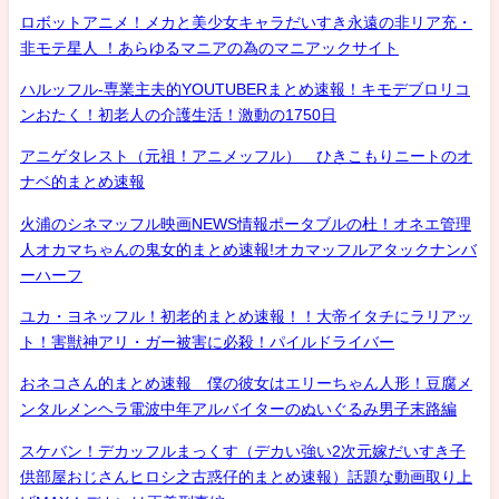
ロボットアニメ！メカと美少女キャラだいすき永遠の非リア充・
非モテ星人 ！あらゆるマニアの為のマニアックサイト
ハルッフル-専業主夫的YOUTUBERまとめ速報！キモデブロリコ
ンおたく！初老人の介護生活！激動の1750日
アニゲタレスト（元祖！アニメッフル） ひきこもりニートのオ
ナベ的まとめ速報
火浦のシネマッフル映画NEWS情報ポータブルの杜！オネエ管理
人オカマちゃんの鬼女的まとめ速報!オカマッフルアタックナンバ
ーハーフ
ユカ・ヨネッフル！初老的まとめ速報！！大帝イタチにラリアッ
ト！害獣神アリ・ガー被害に必殺！パイルドライバー
おネコさん的まとめ速報 僕の彼女はエリーちゃん人形！豆腐メ
ンタルメンヘラ電波中年アルバイターのぬいぐるみ男子末路編
スケバン！デカッフルまっくす（デカい強い2次元嫁だいすき子
供部屋おじさんヒロシ之古惑仔的まとめ速報）話題な動画取り上