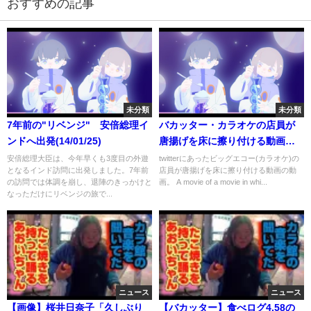
おすすめの記事
未分類
未分類
7年前の"リベンジ" 安倍総理イ
バカッター・カラオケの店員が
ンドへ出発(14/01/25)
唐揚げを床に擦り付ける動画・A
clerk at Karaoke rubs deep-
安倍総理大臣は、今年早くも3度目の外遊
twitterにあったビッグエコー(カラオケ)の
となるインド訪問に出発しました。7年前
店員が唐揚げを床に擦り付ける動画の動
fried chicken on the floor
の訪問では体調を崩し、退陣のきっかけと
画。 A movie of a movie in whi...
なっただけにリベンジの旅で...
ニュース
ニュース
【画像】桜井日奈子「久しぶり
【バカッター】食べログ4.58の