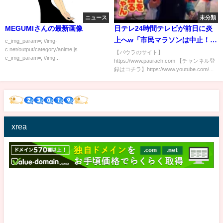
ニュース
未分類
MEGUMIさんの最新画像
日テレ24時間テレビが前日に炎
上へw「市民マラソンは中止！で
c_img_param=; //img-
c.net/output/category/anime.js
もやす子さんはマラソンさせま
【パウラのサイト】
c_img_param=; //img...
https://www.paurach.com 【チャンネル登
す！」wwwww
録はコチラ】https://www.youtube.com/...
xrea