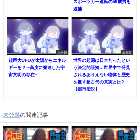
スポーツカー運転の59歳男を
逮捕
未分類
未分類
超巨大UFOが太陽からエネル
世界の起源は日本だったとい
ギーを？ ~高度に発達した宇
う決定的証拠…世界中で発見
宙文明の存在~
されるありえない物体と歴史
を覆す超古代の真実とは?
【都市伝説】
未分類
の関連記事