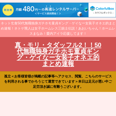
ネット乞食50代無職独身ガチホモ童貞ギング・ゲイなー女装子オネエ的まと
め速報！ネトゲ廃人は女子ホームレス三銃士伝説！あおいちゃん！ホームレ
スまなみ！愛内アイラ応援してます！
真・モリ・タダッフル2！！50
代無職独身ガチホモ童貞ギン
グ・ゲイなー女装子オネエ的
まとめ速報
孤立＜お客様皆様が掲載の記事等へアクセス、閲覧、こちらのサービス
を利用される事でかろうじて運営できています＞本日は足元が悪い中ご
足労頂き誠に有難うございます。