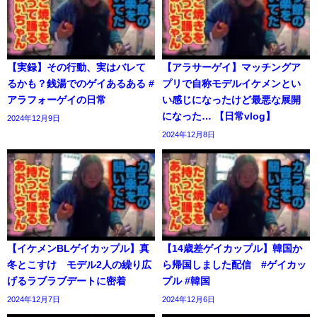
【実録】その行動、実はバレて
【アラサーゲイ】マッチングア
るかも？銭湯でのゲイあるある #
プリで自称モデルイケメンとい
アラフォーゲイの日常
い感じになったけど最悪な展開
になった… 【日常vlog】
2024年12月9日
2024年12月8日
【イケメンBLゲイカップル】真
【14歳差ゲイカップル】韓国か
冬とこすけ モデル2人の繰り広
ら帰国しました配信 #ゲイカッ
げるラブラブデートに密着
プル #韓国
2024年12月7日
2024年12月6日