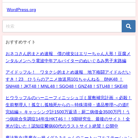
WordPress.org
おすすめサイト
おネコさん的まとめ速報 僕の彼女はエリーちゃん人形！豆腐メ
ンタルメンヘラ電波中年アルバイターのぬいぐるみ男子末路編
アイドッフル！ ワタクシ的まとめ速報 地下格闘アイドルだい
すき！23 ひうらのアニメ放送局101ちゃんねる BNK48 ！
SNH48！JKT48！MNL48！SGO48！GNZ48！STU48！SKE48
ヒウラッフルのハーニーフィニッシュゴミ屋敷補完計画 ＜必殺！
生前整理人！孤立し孤独死からの～特殊清掃・遺品整理への道F
完結編＞ キャッシング計1500万返済：厨二病借金3500万円！う
つ病統合失調症14年生HKT46！！9期研究生、最後のサイト！全
米が泣いた！認知症鬱病60代のラストサイト絶賛！公開中
魔法熟女/美魔女ッ娘メグみみちゃんのニートッフルステーション