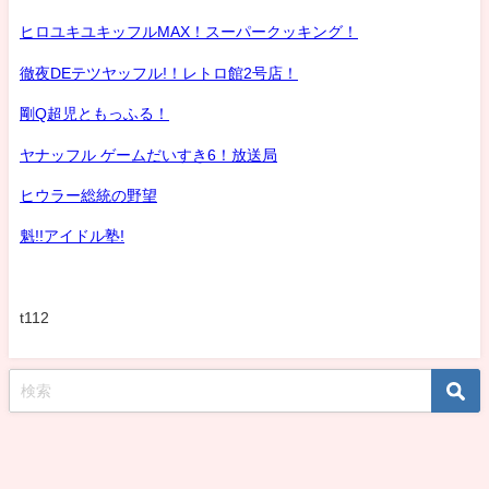
ヒロユキユキッフルMAX！スーパークッキング！
徹夜DEテツヤッフル!！レトロ館2号店！
剛Q超児ともっふる！
ヤナッフル ゲームだいすき6！放送局
ヒウラー総統の野望
魁!!アイドル塾!
t112