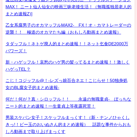
MAX！ ニート仙人仙女の映画三昧老後生活！（無職孤独居老人的
まとめ速報Z)]
乙女系腐男子のオカマッフルMAX2- FX！オ・カマトレーダーの
逆襲！！ 極道のオカマたち編（おもしろ動画まとめ速報）
タダッフル！ネトゲ廃人的まとめ速報！！ネット乞食DE2000万
パワーズ！
新・ハゲッフル！哀愁のハゲ男の髪ってるまとめ速報！！激しく
ハゲっTEL？
こじ！コジッフル@！-レズっ娘百合ネエ！こじらせ！50独身処
女のBL腐女子的まとめ速報-
何だ！何が？真・シロッフル！！ 永遠の無職童貞- ぼっちな
ニート的まとめ速報！一生童貞上等夜露死苦！
男装スケバン女子！スケッフルまっくす！（新・ナンノひゃくし
きっ!！ビー玉のおいぬさん的まとめ速報） 話題な事件からおも
しろ動画まで取り上げまっくす