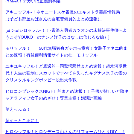
げMAX！デカいは正義刑事編
アキヨッフル-！ネオニートスケ番長のエキストラ芸能情報局！
（子ども部屋おばさんの自宅警備員的まとめ速報）
[ヨシヨシロッフル-！！-素浪人勇者カツオンの未解決事件簿へよ
うこそYOUKO！のナンノ洋子のはなしは信じるな編）]
モリッフル！ 50代無職独身ガチホモ童貞！女装子オネエ的ま
とめ速報！有益便利情報サイトの杜 モリッフル
ユキユキッフル！ど底辺的一同驚愕騒然まとめ速報！超氷河期世
代！人生の強制ロスカットですべてを失ったキグナス氷子の愛の
クリスタルキングボンビー脱出大作戦
ヒロコンプレックスNIGHT 的まとめ速報！！子供が欲しいど陰キ
ャアラフィフ女子のめざせ！専業主婦！婚活計画編
萌えっふる！
萌えっとこあに！
ヒロシッフル！ヒロシデース山さんのリフォームひとりDIY！！