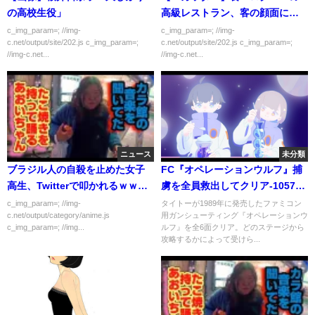
の高校生役」
高級レストラン、客の顔面にモ
ンブランをぶっかけ
c_img_param=; //img-
c_img_param=; //img-
c.net/output/site/202.js c_img_param=;
c.net/output/site/202.js c_img_param=;
//img-c.net...
//img-c.net...
ニュース
未分類
ブラジル人の自殺を止めた女子
FC『オペレーションウルフ』捕
高生、Twitterで叩かれるｗｗｗ
虜を全員救出してクリア-1057本
ｗｗ
目【マルカツ!レトロゲーム】
c_img_param=; //img-
タイトーが1989年に発売したファミコン
c.net/output/category/anime.js
用ガンシューティング『オペレーションウ
c_img_param=; //img...
ルフ』を全6面クリア。どのステージから
攻略するかによって受けら...