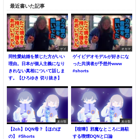
最近書いた記事
ゲイ
オカマ
同性愛結婚を禁じた方がいい
ゲイビデオモデルが好きにな
理由。日本が個人主義になり
った共演者が予想外www
きれない真相について話しま
#shorts
す。【ひろゆき 切り抜き】
未分類
未分類
【2ch】DQN母？【ほのぼ
【喧嘩】邪魔なところに路駐
の】 #Shorts
する喫煙DQNと口論