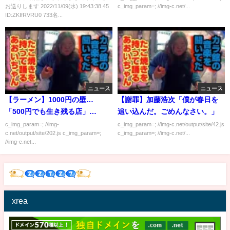
お送りします 2022/11/09(水) 19:43:38.45
c_img_param=; //img-c.net/...
ID:ZKIfRVRU0 733名...
ニュース
ニュース
【ラーメン】1000円の壁…
【謝罪】加藤浩次「僕が春日を
「500円でも生き残る店」
追い込んだ。ごめんなさい。」
「2000円でも潰れる店」の違い
c_img_param=; //img-
c_img_param=; //img-c.net/output/site/42.js
c.net/output/site/202.js c_img_param=;
c_img_param=; //img-c.net/...
は？
//img-c.net...
xrea