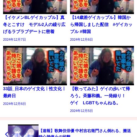
【イケメンBLゲイカップル】真
【14歳差ゲイカップル】韓国か
冬とこすけ モデル2人の繰り広
ら帰国しました配信 #ゲイカッ
げるラブラブデートに密着
プル #韓国
2024年12月7日
2024年12月6日
33話_日本のゲイ文化ㅣ性文化ㅣ
【歌ってみた】ゲイの歩いて帰
最終日
ろう。斉藤和義。一発録り！
ゲイ LGBTちゃんねる。
2024年12月6日
2024年12月5日
【速報】歌舞伎俳優 中村吉右衛門さん倒れる、搬送
時心肺停止の状態