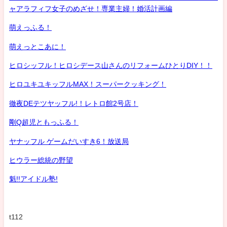
ャアラフィフ女子のめざせ！専業主婦！婚活計画編
萌えっふる！
萌えっとこあに！
ヒロシッフル！ヒロシデース山さんのリフォームひとりDIY！！
ヒロユキユキッフルMAX！スーパークッキング！
徹夜DEテツヤッフル!！レトロ館2号店！
剛Q超児ともっふる！
ヤナッフル ゲームだいすき6！放送局
ヒウラー総統の野望
魁!!アイドル塾!
t112