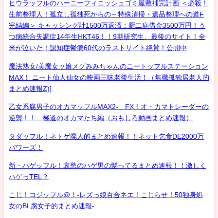
ヒウラッフルのハーニーフィニッシュゴミ屋敷補完計画 ＜必殺！
生前整理人！孤立し孤独死からの～特殊清掃・遺品整理への道F
完結編＞ キャッシング計1500万返済：厨二病借金3500万円！う
つ病統合失調症14年生HKT46！！9期研究生、最後のサイト！全
米が泣いた！認知症鬱病60代のラストサイト絶賛！公開中
魔法熟女/美魔女ッ娘メグみみちゃんのニートッフルステーション
MAX！ ニート仙人仙女の映画三昧老後生活！（無職孤独居老人的
まとめ速報Z)]
乙女系腐男子のオカマッフルMAX2- FX！オ・カマトレーダーの
逆襲！！ 極道のオカマたち編（おもしろ動画まとめ速報）
タダッフル！ネトゲ廃人的まとめ速報！！ネット乞食DE2000万
パワーズ！
新・ハゲッフル！哀愁のハゲ男の髪ってるまとめ速報！！激しく
ハゲっTEL？
こじ！コジッフル@！-レズっ娘百合ネエ！こじらせ！50独身処
女のBL腐女子的まとめ速報-