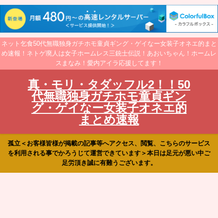
ネット乞食50代無職独身ガチホモ童貞ギング・ゲイなー女装子オネエ的まと
め速報！ネトゲ廃人は女子ホームレス三銃士伝説！あおいちゃん！ホームレ
スまなみ！愛内アイラ応援してます！
真・モリ・タダッフル2！！50
代無職独身ガチホモ童貞ギン
グ・ゲイなー女装子オネエ的
まとめ速報
孤立＜お客様皆様が掲載の記事等へアクセス、閲覧、こちらのサービス
を利用される事でかろうじて運営できています＞本日は足元が悪い中ご
足労頂き誠に有難うございます。