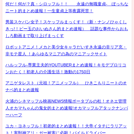
何だ！何が？真・シロッフル！！ 永遠の無職童貞- ぼっちな
ニート的まとめ速報！一生童貞上等夜露死苦！
男装スケバン女子！スケッフルまっくす！（新・ナンノひゃくし
きっ!！ビー玉のおいぬさん的まとめ速報） 話題な事件からおも
しろ動画まで取り上げまっくす
ロボットアニメ！メカと美少女キャラだいすき永遠の非リア充・
非モテ星人 ！あらゆるマニアの為のマニアックサイト
ハルッフル-専業主夫的YOUTUBERまとめ速報！キモデブロリコ
ンおたく！初老人の介護生活！激動の1750日
アニゲタレスト（元祖！アニメッフル） ひきこもりニートのオ
ナベ的まとめ速報
火浦のシネマッフル映画NEWS情報ポータブルの杜！オネエ管理
人オカマちゃんの鬼女的まとめ速報!オカマッフルアタックナンバ
ーハーフ
ユカ・ヨネッフル！初老的まとめ速報！！大帝イタチにラリアッ
ト！害獣神アリ・ガー被害に必殺！パイルドライバー