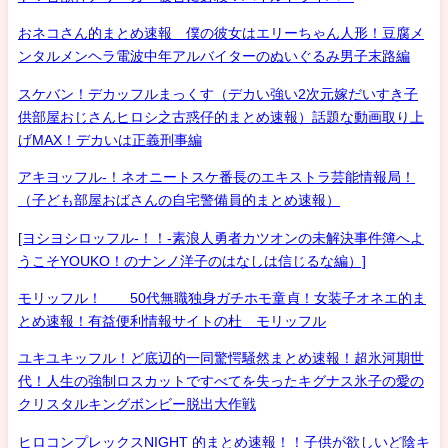
おネコさん的まとめ速報 僕の彼女はエリーちゃん人形！豆腐メ
ンタルメンヘラ電波中年アルバイターのぬいぐるみ男子末路編
スケバン！デカッフルまっくす（デカい強い2次元嫁だいすき子
供部屋おじさんヒロシ之古惑仔的まとめ速報）話題な動画取り上
げMAX！デカいは正義刑事編
アキヨッフル-！ネオニートスケ番長のエキストラ芸能情報局！
（子ども部屋おばさんの自宅警備員的まとめ速報）
[ヨシヨシロッフル-！！-素浪人勇者カツオンの未解決事件簿へよ
うこそYOUKO！のナンノ洋子のはなしは信じるな編）]
モリッフル！ 50代無職独身ガチホモ童貞！女装子オネエ的ま
とめ速報！有益便利情報サイトの杜 モリッフル
ユキユキッフル！ど底辺的一同驚愕騒然まとめ速報！超氷河期世
代！人生の強制ロスカットですべてを失ったキグナス氷子の愛の
クリスタルキングボンビー脱出大作戦
ヒロコンプレックスNIGHT 的まとめ速報！！子供が欲しいど陰キ