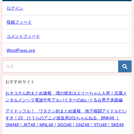
ログイン
投稿フィード
コメントフィード
WordPress.org
おすすめサイト
おネコさん的まとめ速報 僕の彼女はエリーちゃん人形！豆腐メ
ンタルメンヘラ電波中年アルバイターのぬいぐるみ男子末路編
アイドッフル！ ワタクシ的まとめ速報 地下格闘アイドルだい
すき！23 ひうらのアニメ放送局101ちゃんねる BNK48 ！
SNH48！JKT48！MNL48！SGO48！GNZ48！STU48！SKE48