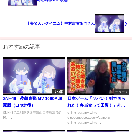
【著名人レクイエム】中村吉右衛門さん
おすすめの記事
未分類
ニュース
SNH48 - 夢想高飛 MV 1080P 珍
日本ゲーム「ヤバい！剣で切ら
藏版（EP8之後）
れた！弁当食って回復！」外国
人「ｗｗｗｗｗ」
SNH48第二屆總選舉表演曲目夢想高飛片
c_img_param=; //img-
段。...
c.net/output/category/game.js
c_img_param=; //img-...