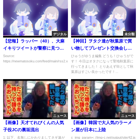
デジタル
未分類
【悲報】ラッパー（40）、大麻
【神回】ヲタク達が秋葉原で買
イキりツイートが警察に見つか
い物してプレゼント交換会した
り無事逮捕 ← あまりにもダ
ら盛り上がりすぎて家壊れた
Source:
ひゅうがゆうま編集 どうも！ひゅうがで
https://newmatosoku.com/feed/main/rss2.xml...
す！ 今日はオタクになって聖地秋葉原に
サ過ぎると話題にｗｗｗｗ
wwwwww
行ってきました！ とりあえず街として秋
葉原はすごい良かったです！...
ニュース
ニュース
【画像】天才てれびくんの人気
【画像】韓国で大人気のラーメ
子役JCの裏垢流出
ン屋が日本に上陸
1: 以下、名無しにかわりましてネギ速が
c_img_param=; //img-c.net/output/site/42.js