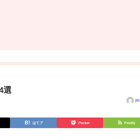
4選
ji
はてブ
Pocket
Feedly