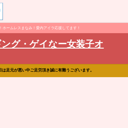
！ホームレスまなみ！愛内アイラ応援してます！
ギング・ゲイなー女装子オ
日は足元が悪い中ご足労頂き誠に有難うございます。