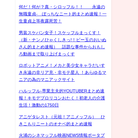
何だ！何が？真・シロッフル！！ 永遠の
無職童貞- ぼっちなニート的まとめ速報！一
生童貞上等夜露死苦！
男装スケバン女子！スケッフルまっくす！
（新・ナンノひゃくしきっ!！ビー玉のおいぬ
さん的まとめ速報） 話題な事件からおもし
ろ動画まで取り上げまっくす
ロボットアニメ！メカと美少女キャラだいす
き永遠の非リア充・非モテ星人 ！あらゆるマ
ニアの為のマニアックサイト
ハルッフル-専業主夫的YOUTUBERまとめ速
報！キモデブロリコンおたく！初老人の介護
生活！激動の1750日
アニゲタレスト（元祖！アニメッフル） ひ
きこもりニートのオナベ的まとめ速報
火浦のシネマッフル映画NEWS情報ポータブ