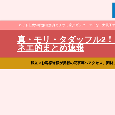
ネット乞食50代無職独身ガチホモ童貞ギング・ゲイなー女装子
真・モリ・タダッフル2！
ネエ的まとめ速報
孤立＜お客様皆様が掲載の記事等へアクセス、閲覧