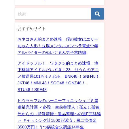
おすすめサイト
おネコさん的まとめ速報 僕の彼女はエリー
ちゃん人形！豆腐メンタルメンヘラ電波中年
アルバイターのぬいぐるみ男子末路編
アイドッフル！ ワタクシ的まとめ速報 地
下格闘アイドルだいすき！23 ひうらのアニ
＝
メ放送局101ちゃんねる BNK48 ！SNH48！
JKT48！MNL48！SGO48！GNZ48！
STU48！SKE48
ヒウラッフルのハーニーフィニッシュゴミ屋
敷補完計画 ＜必殺！生前整理人！孤立し孤独
死からの～特殊清掃・遺品整理への道F完結編
＞ キャッシング計1500万返済：厨二病借金
3500万円！うつ病統合失調症14年生