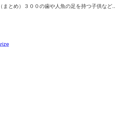
（まとめ）３００の歯や人魚の足を持つ子供など..
rize