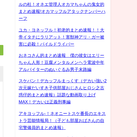
ルの杜！オネエ管理人オカマちゃんの鬼女的
まとめ速報!オカマッフルアタックナンバーハ
ーフ
ユカ・ヨネッフル！初老的まとめ速報！！大
帝イタチにラリアット！害獣神アリ・ガー被
害に必殺！パイルドライバー
おネコさん的まとめ速報 僕の彼女はエリー
ちゃん人形！豆腐メンタルメンヘラ電波中年
アルバイターのぬいぐるみ男子末路編
スケバン！デカッフルまっくす（デカい強い2
次元嫁だいすき子供部屋おじさんヒロシ之古
惑仔的まとめ速報）話題な動画取り上げ
MAX！デカいは正義刑事編
アキヨッフル-！ネオニートスケ番長のエキス
トラ芸能情報局！（子ども部屋おばさんの自
宅警備員的まとめ速報）