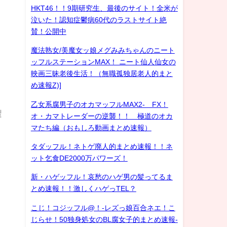
HKT46！！9期研究生、最後のサイト！全米が
泣いた！認知症鬱病60代のラストサイト絶
賛！公開中
魔法熟女/美魔女ッ娘メグみみちゃんのニート
ッフルステーションMAX！ ニート仙人仙女の
映画三昧老後生活！（無職孤独居老人的まと
め速報Z)]
乙女系腐男子のオカマッフルMAX2- FX！
権
オ・カマトレーダーの逆襲！！ 極道のオカ
マたち編（おもしろ動画まとめ速報）
タダッフル！ネトゲ廃人的まとめ速報！！ネ
＝
ット乞食DE2000万パワーズ！
新・ハゲッフル！哀愁のハゲ男の髪ってるま
とめ速報！！激しくハゲっTEL？
こじ！コジッフル@！-レズっ娘百合ネエ！こ
じらせ！50独身処女のBL腐女子的まとめ速報-