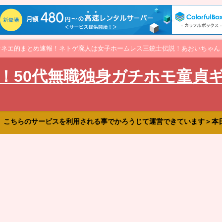
オネエ的まとめ速報！ネトゲ廃人は女子ホームレス三銃士伝説！あおいちゃん
！50代無職独身ガチホモ童貞
、こちらのサービスを利用される事でかろうじて運営できています＞本