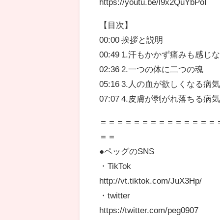
https://youtu.be/l9x2QuYbPoI
【目次】
00:00 挨拶と説明
00:49 1.汗もかかず痛みも感じ
02:36 2.一つの体に二つの魂
05:16 3.人の血が欲しくなる病
07:07 4.皮膚が剥がれ落ちる病
＝＝＝＝＝＝＝＝＝＝＝＝＝＝
＝＝
●ペッグのSNS
・TikTok
http://vt.tiktok.com/JuX3Hp/
・twitter
https://twitter.com/peg0907