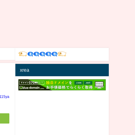
xrea
n115ya