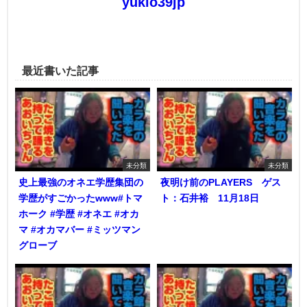
yukio39jp
最近書いた記事
未分類
未分類
史上最強のオネエ学歴集団の
夜明け前のPLAYERS ゲス
学歴がすごかったwww#トマ
ト：石井裕 11月18日
ホーク #学歴 #オネエ #オカ
マ #オカマバー #ミッツマン
グローブ