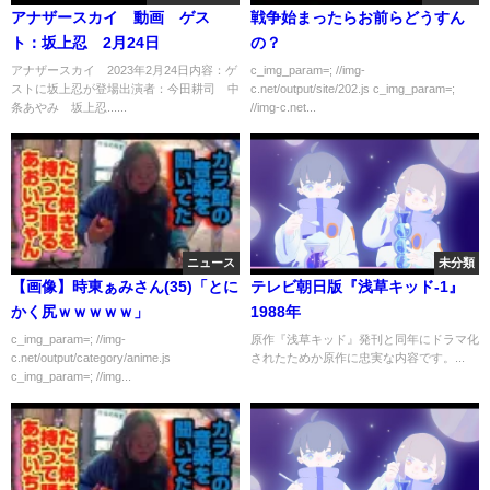
アナザースカイ 動画 ゲス
戦争始まったらお前らどうすん
ト：坂上忍 2月24日
の？
アナザースカイ 2023年2月24日内容：ゲ
c_img_param=; //img-
ストに坂上忍が登場出演者：今田耕司 中
c.net/output/site/202.js c_img_param=;
条あやみ 坂上忍......
//img-c.net...
ニュース
未分類
【画像】時東ぁみさん(35)「とに
テレビ朝日版『浅草キッド-1』
かく尻ｗｗｗｗｗ」
1988年
c_img_param=; //img-
原作『浅草キッド』発刊と同年にドラマ化
c.net/output/category/anime.js
されたためか原作に忠実な内容です。...
c_img_param=; //img...