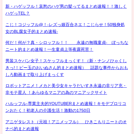
新・ハゲッフル！哀愁のハゲ男の髪ってるまとめ速報！！激しく
ハゲっTEL？
こじ！コジッフル@！-レズっ娘百合ネエ！こじらせ！50独身処
女のBL腐女子的まとめ速報-
何だ！何が？真・シロッフル！！ 永遠の無職童貞- ぼっちな
ニート的まとめ速報！一生童貞上等夜露死苦！
男装スケバン女子！スケッフルまっくす！（新・ナンノひゃくし
きっ!！ビー玉のおいぬさん的まとめ速報） 話題な事件からおも
しろ動画まで取り上げまっくす
ロボットアニメ！メカと美少女キャラだいすき永遠の非リア充・
非モテ星人 ！あらゆるマニアの為のマニアックサイト
ハルッフル-専業主夫的YOUTUBERまとめ速報！キモデブロリコ
ンおたく！初老人の介護生活！激動の1750日
アニゲタレスト（元祖！アニメッフル） ひきこもりニートのオ
ナベ的まとめ速報