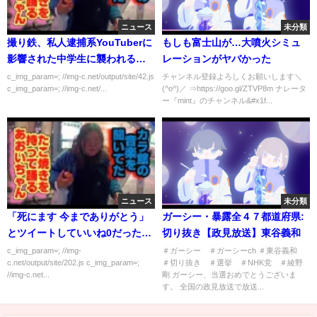
ニュース
未分類
撮り鉄、私人逮捕系YouTuberに
もしも富士山が…大噴火シミュ
影響された中学生に襲われるｗ
レーションがヤバかった
ｗｗｗ
c_img_param=; //img-c.net/output/site/42.js
チャンネル登録よろしくお願いします＼
c_img_param=; //img-c.net/...
(^o^)／ ⇒https://goo.gl/ZTVP8m ナレータ
ー『mint』のチャンネル&#x1f...
ニュース
未分類
「死にます 今までありがとう」
ガーシー・暴露全４７都道府県:
とツイートしていいね0だった…
切り抜き【政見放送】東谷義和
c_img_param=; //img-
＃ガーシー ＃ガーシーch ＃東谷義和
c.net/output/site/202.js c_img_param=;
＃切り抜き ＃選挙 ＃NHK党 ＃綾野
//img-c.net...
剛 ガーシー、当選おめでとうございま
す。 全国の政見放送で放送...