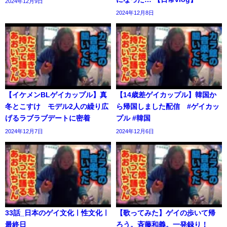
2024年12月9日
2024年12月8日
【イケメンBLゲイカップル】真
【14歳差ゲイカップル】韓国か
冬とこすけ モデル2人の繰り広
ら帰国しました配信 #ゲイカッ
げるラブラブデートに密着
プル #韓国
2024年12月7日
2024年12月6日
33話_日本のゲイ文化ㅣ性文化ㅣ
【歌ってみた】ゲイの歩いて帰
最終日
ろう。斉藤和義。一発録り！