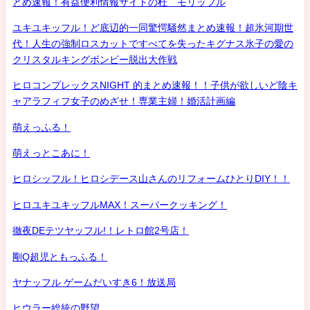
とめ速報！有益便利情報サイトの杜 モリッフル
ユキユキッフル！ど底辺的一同驚愕騒然まとめ速報！超氷河期世
代！人生の強制ロスカットですべてを失ったキグナス氷子の愛の
クリスタルキングボンビー脱出大作戦
ヒロコンプレックスNIGHT 的まとめ速報！！子供が欲しいど陰キ
ャアラフィフ女子のめざせ！専業主婦！婚活計画編
萌えっふる！
萌えっとこあに！
ヒロシッフル！ヒロシデース山さんのリフォームひとりDIY！！
ヒロユキユキッフルMAX！スーパークッキング！
徹夜DEテツヤッフル!！レトロ館2号店！
剛Q超児ともっふる！
ヤナッフル ゲームだいすき6！放送局
ヒウラー総統の野望