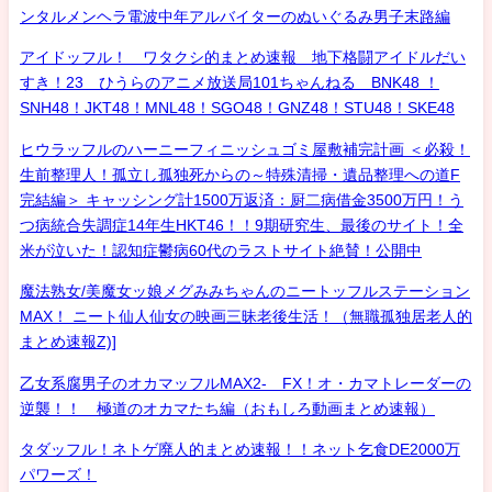
ンタルメンヘラ電波中年アルバイターのぬいぐるみ男子末路編
アイドッフル！ ワタクシ的まとめ速報 地下格闘アイドルだい
すき！23 ひうらのアニメ放送局101ちゃんねる BNK48 ！
SNH48！JKT48！MNL48！SGO48！GNZ48！STU48！SKE48
ヒウラッフルのハーニーフィニッシュゴミ屋敷補完計画 ＜必殺！
生前整理人！孤立し孤独死からの～特殊清掃・遺品整理への道F
完結編＞ キャッシング計1500万返済：厨二病借金3500万円！う
つ病統合失調症14年生HKT46！！9期研究生、最後のサイト！全
米が泣いた！認知症鬱病60代のラストサイト絶賛！公開中
魔法熟女/美魔女ッ娘メグみみちゃんのニートッフルステーション
MAX！ ニート仙人仙女の映画三昧老後生活！（無職孤独居老人的
まとめ速報Z)]
乙女系腐男子のオカマッフルMAX2- FX！オ・カマトレーダーの
逆襲！！ 極道のオカマたち編（おもしろ動画まとめ速報）
タダッフル！ネトゲ廃人的まとめ速報！！ネット乞食DE2000万
パワーズ！