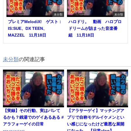
未分類
未分類
プレミアMelodiX! ゲスト：
ハロドリ。 動画 ハロプロ
IS:SUE、DX TEEN、
ドリームが詰まった音楽番
MAZZEL 11月18日
組 11月18日
未分類
の関連記事
【実録】その行動、実はバレて
【アラサーゲイ】マッチングア
るかも？銭湯でのゲイあるある #
プリで自称モデルイケメンとい
アラフォーゲイの日常
い感じになったけど最悪な展開
になった… 【日常vlog】