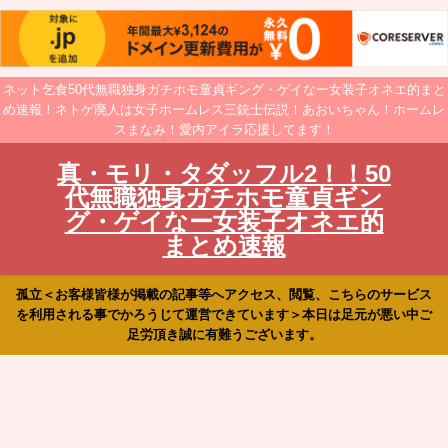
ネット乞食50代無職独身ガチホモ童貞ギング・ゲイなー女装子オネエ的まと
め速報！ネトゲ廃人は女子ホームレス三銃士伝説！あおいちゃん！ホームレ
スまなみ！愛内アイラ応援してます！
真・モリ・タダッフル2！！50
代無職独身ガチホモ童貞ギン
グ・ゲイなー女装子オネエ的
まとめ速報
孤立＜お客様皆様が掲載の記事等へアクセス、閲覧、こちらのサービス
を利用される事でかろうじて運営できています＞本日は足元が悪い中ご
足労頂き誠に有難うございます。