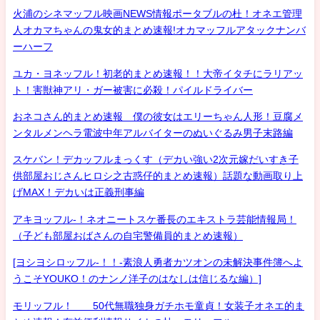
火浦のシネマッフル映画NEWS情報ポータブルの杜！オネエ管理
人オカマちゃんの鬼女的まとめ速報!オカマッフルアタックナンバ
ーハーフ
ユカ・ヨネッフル！初老的まとめ速報！！大帝イタチにラリアッ
ト！害獣神アリ・ガー被害に必殺！パイルドライバー
おネコさん的まとめ速報 僕の彼女はエリーちゃん人形！豆腐メ
ンタルメンヘラ電波中年アルバイターのぬいぐるみ男子末路編
スケバン！デカッフルまっくす（デカい強い2次元嫁だいすき子
供部屋おじさんヒロシ之古惑仔的まとめ速報）話題な動画取り上
げMAX！デカいは正義刑事編
アキヨッフル-！ネオニートスケ番長のエキストラ芸能情報局！
（子ども部屋おばさんの自宅警備員的まとめ速報）
[ヨシヨシロッフル-！！-素浪人勇者カツオンの未解決事件簿へよ
うこそYOUKO！のナンノ洋子のはなしは信じるな編）]
モリッフル！ 50代無職独身ガチホモ童貞！女装子オネエ的ま