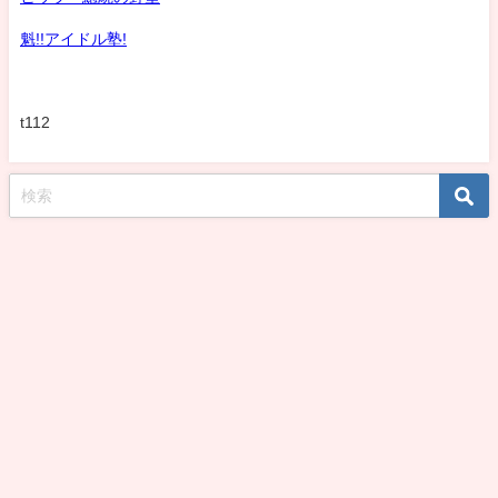
魁!!アイドル塾!
t112
koshirohiroko39jp All Rights Reserved.