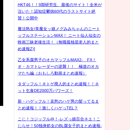
HKT46！！9期研究生、最後のサイト！全米が
泣いた！認知症鬱病60代のラストサイト絶
賛！公開中
魔法熟女/美魔女ッ娘メグみみちゃんのニート
ッフルステーションMAX！ ニート仙人仙女の
映画三昧老後生活！（無職孤独居老人的まと
め速報Z)]
乙女系腐男子のオカマッフルMAX2- FX！
オ・カマトレーダーの逆襲！！ 極道のオカ
マたち編（おもしろ動画まとめ速報）
タダッフル！ネトゲ廃人的まとめ速報！！ネ
ット乞食DE2000万パワーズ！
新・ハゲッフル！哀愁のハゲ男の髪ってるま
とめ速報！！激しくハゲっTEL？
こじ！コジッフル@！-レズっ娘百合ネエ！こ
じらせ！50独身処女のBL腐女子的まとめ速報-