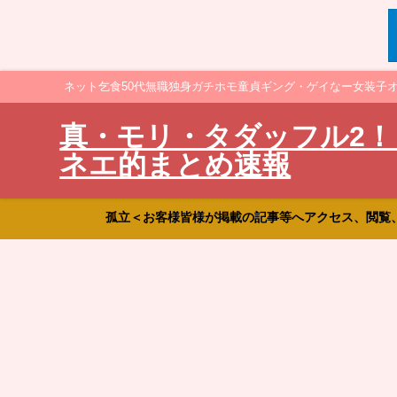
ネット乞食50代無職独身ガチホモ童貞ギング・ゲイなー女装子
真・モリ・タダッフル2！
ネエ的まとめ速報
孤立＜お客様皆様が掲載の記事等へアクセス、閲覧