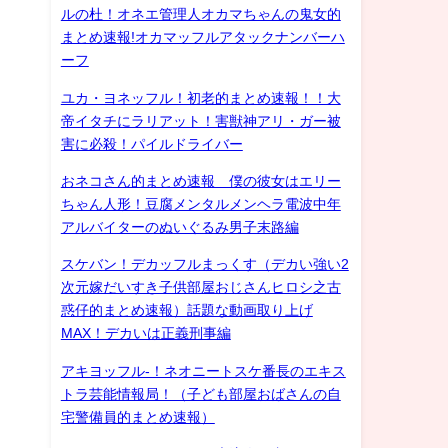
ルの杜！オネエ管理人オカマちゃんの鬼女的
まとめ速報!オカマッフルアタックナンバーハ
ーフ
ユカ・ヨネッフル！初老的まとめ速報！！大
帝イタチにラリアット！害獣神アリ・ガー被
害に必殺！パイルドライバー
おネコさん的まとめ速報 僕の彼女はエリー
ちゃん人形！豆腐メンタルメンヘラ電波中年
アルバイターのぬいぐるみ男子末路編
スケバン！デカッフルまっくす（デカい強い2
次元嫁だいすき子供部屋おじさんヒロシ之古
惑仔的まとめ速報）話題な動画取り上げ
MAX！デカいは正義刑事編
アキヨッフル-！ネオニートスケ番長のエキス
トラ芸能情報局！（子ども部屋おばさんの自
宅警備員的まとめ速報）