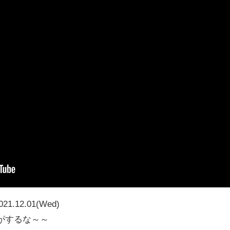
021.12.01(Wed)
がするな～～