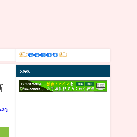
xrea
新
io39jp