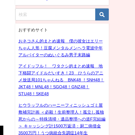
おすすめサイト
おネコさん的まとめ速報 僕の彼女はエリー
ちゃん人形！豆腐メンタルメンヘラ電波中年
アルバイターのぬいぐるみ男子末路編
アイドッフル！ ワタクシ的まとめ速報 地
下格闘アイドルだいすき！23 ひうらのアニ
メ放送局101ちゃんねる BNK48 ！SNH48！
JKT48！MNL48！SGO48！GNZ48！
STU48！SKE48
ヒウラッフルのハーニーフィニッシュゴミ屋
敷補完計画 ＜必殺！生前整理人！孤立し孤独
死からの～特殊清掃・遺品整理への道F完結編
＞ キャッシング計1500万返済：厨二病借金
3500万円！うつ病統合失調症14年生