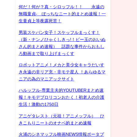
何だ！何が？真・シロッフル！！ 永遠の
無職童貞- ぼっちなニート的まとめ速報！一
生童貞上等夜露死苦！
男装スケバン女子！スケッフルまっくす！
（新・ナンノひゃくしきっ!！ビー玉のおいぬ
さん的まとめ速報） 話題な事件からおもし
ろ動画まで取り上げまっくす
ロボットアニメ！メカと美少女キャラだいす
き永遠の非リア充・非モテ星人 ！あらゆるマ
ニアの為のマニアックサイト
ハルッフル-専業主夫的YOUTUBERまとめ速
報！キモデブロリコンおたく！初老人の介護
生活！激動の1750日
アニゲタレスト（元祖！アニメッフル） ひ
きこもりニートのオナベ的まとめ速報
火浦のシネマッフル映画NEWS情報ポータブ