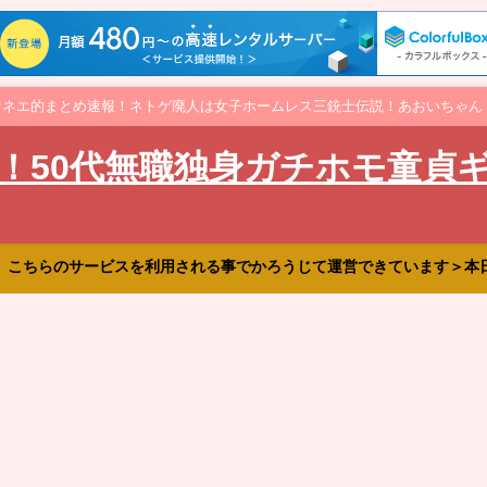
オネエ的まとめ速報！ネトゲ廃人は女子ホームレス三銃士伝説！あおいちゃん
！50代無職独身ガチホモ童貞
、こちらのサービスを利用される事でかろうじて運営できています＞本