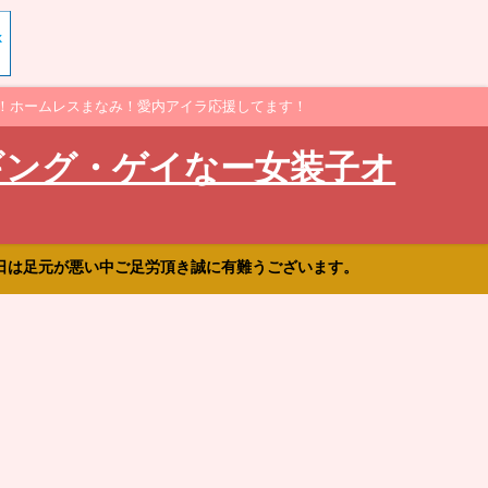
！ホームレスまなみ！愛内アイラ応援してます！
ギング・ゲイなー女装子オ
日は足元が悪い中ご足労頂き誠に有難うございます。