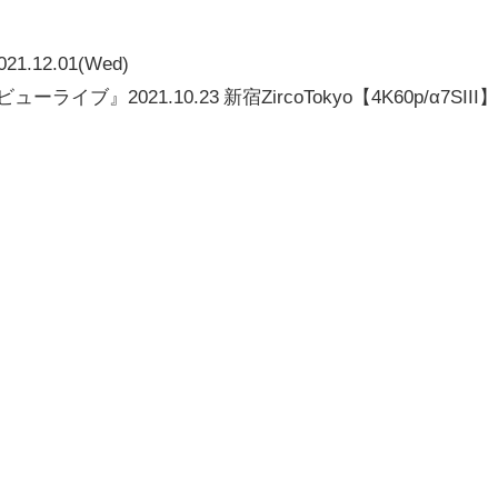
021.12.01(Wed)
ブ』2021.10.23 新宿ZircoTokyo【4K60p/α7SIII