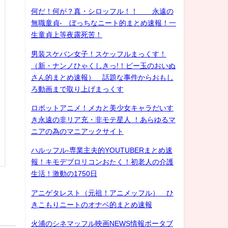
何だ！何が？真・シロッフル！！ 永遠の
無職童貞- ぼっちなニート的まとめ速報！一
生童貞上等夜露死苦！
男装スケバン女子！スケッフルまっくす！
（新・ナンノひゃくしきっ!！ビー玉のおいぬ
さん的まとめ速報） 話題な事件からおもし
ろ動画まで取り上げまっくす
ロボットアニメ！メカと美少女キャラだいす
き永遠の非リア充・非モテ星人 ！あらゆるマ
ニアの為のマニアックサイト
ハルッフル-専業主夫的YOUTUBERまとめ速
報！キモデブロリコンおたく！初老人の介護
生活！激動の1750日
アニゲタレスト（元祖！アニメッフル） ひ
きこもりニートのオナベ的まとめ速報
火浦のシネマッフル映画NEWS情報ポータブ