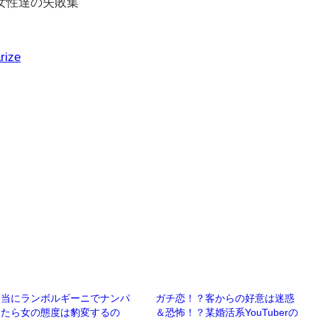
女性達の失敗集
rize
本当にランボルギーニでナンパ
ガチ恋！？客からの好意は迷惑
したら女の態度は豹変するの
＆恐怖！？某婚活系YouTuberの