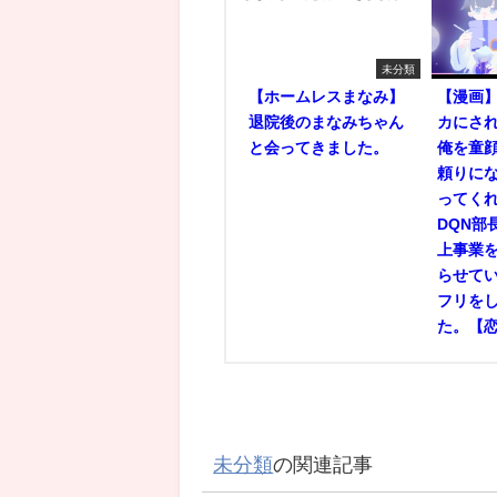
未分類
【ホームレスまなみ】
【漫画】
退院後のまなみちゃん
カにさ
と会ってきました。
俺を童
頼りに
ってく
DQN部
上事業
らせて
フリを
た。【
未分類
の関連記事