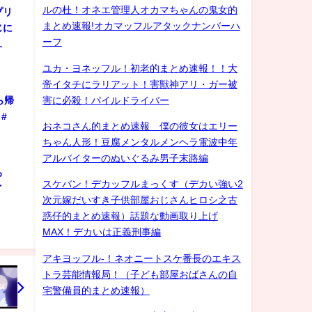
ルの杜！オネエ管理人オカマちゃんの鬼女的
プリ
まとめ速報!オカマッフルアタックナンバーハ
じに
ーフ
…
ユカ・ヨネッフル！初老的まとめ速報！！大
帝イタチにラリアット！害獣神アリ・ガー被
害に必殺！パイルドライバー
ら帰
#
おネコさん的まとめ速報 僕の彼女はエリー
ちゃん人形！豆腐メンタルメンヘラ電波中年
アルバイターのぬいぐるみ男子末路編
ろ
スケバン！デカッフルまっくす（デカい強い2
ゲイ
次元嫁だいすき子供部屋おじさんヒロシ之古
惑仔的まとめ速報）話題な動画取り上げ
MAX！デカいは正義刑事編
アキヨッフル-！ネオニートスケ番長のエキス
トラ芸能情報局！（子ども部屋おばさんの自
宅警備員的まとめ速報）