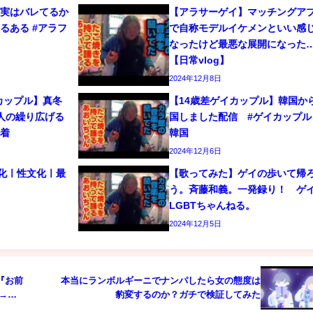
、実はバレてるか
【アラサーゲイ】マッチングア
るある #アラフ
で自称モデルイケメンといい感
なったけど最悪な展開になった
【日常vlog】
2024年12月8日
カップル】真冬
【14歳差ゲイカップル】韓国か
人の繰り広げる
国しました配信 #ゲイカップル 
密着
韓国
2024年12月6日
文化ㅣ性文化ㅣ最
【歌ってみた】ゲイの歩いて帰
う。斉藤和義。一発録り！ 
LGBTちゃんねる。
2024年12月5日
『お前
本当にランボルギーニでナンパしたら女の態度は
→
豹変するのか？ガチで検証してみた
ガ動画