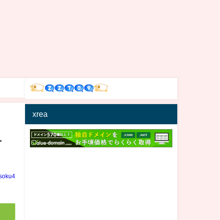
xrea
チ
soku4