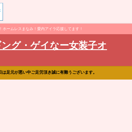
！ホームレスまなみ！愛内アイラ応援してます！
ギング・ゲイなー女装子オ
日は足元が悪い中ご足労頂き誠に有難うございます。