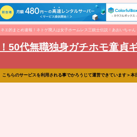
オネエ的まとめ速報！ネトゲ廃人は女子ホームレス三銃士伝説！あおいちゃん
！50代無職独身ガチホモ童貞
、こちらのサービスを利用される事でかろうじて運営できています＞本