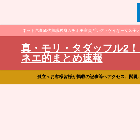
ネット乞食50代無職独身ガチホモ童貞ギング・ゲイなー女装子
真・モリ・タダッフル2！
ネエ的まとめ速報
孤立＜お客様皆様が掲載の記事等へアクセス、閲覧