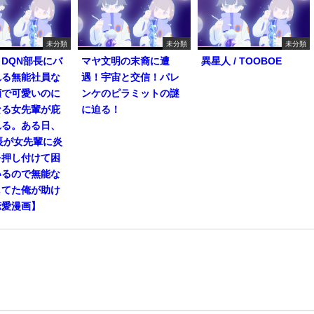
未分類
未分類
未分類
DQN部長にバ
マヤ文明の末裔に遭
異星人 / TOOBOE
れる無能社員な
遇！宇宙と交信！パレ
顔で可愛いのに
ンケのピラミットの謎
なる女先輩が庇
に迫る！
れる。ある日、
長が女先輩に炎
を押し付けて困
いるので無能な
してた俺が助け
恋愛漫画】