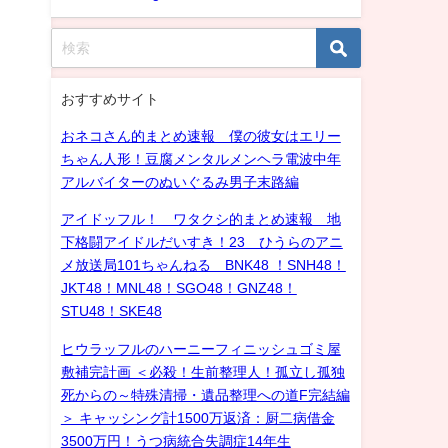
おすすめサイト
おネコさん的まとめ速報 僕の彼女はエリー
ちゃん人形！豆腐メンタルメンヘラ電波中年
アルバイターのぬいぐるみ男子末路編
アイドッフル！ ワタクシ的まとめ速報 地
下格闘アイドルだいすき！23 ひうらのアニ
メ放送局101ちゃんねる BNK48 ！SNH48！
JKT48！MNL48！SGO48！GNZ48！
STU48！SKE48
ヒウラッフルのハーニーフィニッシュゴミ屋
敷補完計画 ＜必殺！生前整理人！孤立し孤独
死からの～特殊清掃・遺品整理への道F完結編
＞ キャッシング計1500万返済：厨二病借金
3500万円！うつ病統合失調症14年生