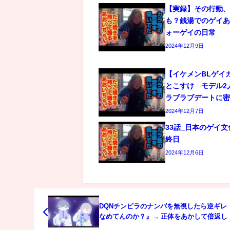
【実録】その行動
も？銭湯でのゲイあ
ォーゲイの日常
2024年12月9日
【イケメンBLゲイ
とこすけ モデル2
ラブラブデートに
2024年12月7日
33話_日本のゲイ
終日
2024年12月6日
DQNチンピラのナンパを無視したら逆ギレ
なめてんのか？』→ 正体をあかして倍返し 
『す、すみません…』 → その結果＜ マン