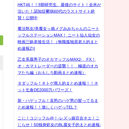
HKT46！！9期研究生、最後のサイト！全米が
泣いた！認知症鬱病60代のラストサイト絶
賛！公開中
魔法熟女/美魔女ッ娘メグみみちゃんのニート
ッフルステーションMAX！ ニート仙人仙女の
映画三昧老後生活！（無職孤独居老人的まと
め速報Z)]
乙女系腐男子のオカマッフルMAX2- FX！
オ・カマトレーダーの逆襲！！ 極道のオカ
マたち編（おもしろ動画まとめ速報）
タダッフル！ネトゲ廃人的まとめ速報！！ネ
ット乞食DE2000万パワーズ！
新・ハゲッフル！哀愁のハゲ男の髪ってるま
とめ速報！！激しくハゲっTEL？
こじ！コジッフル@！-レズっ娘百合ネエ！こ
じらせ！50独身処女のBL腐女子的まとめ速報-