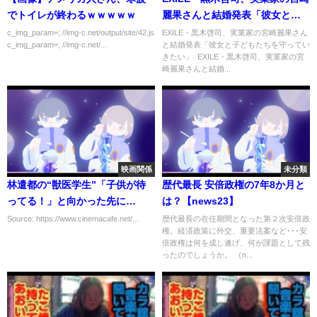
でトイレが終わるｗｗｗｗｗ
麗果さんと結婚発表「彼女と子
どもたちを守っていきたい」
c_img_param=; //img-c.net/output/site/42.js
EXILE・黒木啓司、実業家の宮崎麗果さん
c_img_param=; //img-c.net/...
と結婚発表「彼女と子どもたちを守ってい
きたい」. EXILE・黒木啓司、実業家の宮
崎麗果さんと結婚...
映画関係
未分類
林遣都の“獣医学生”「子供が待
歴代最長 安倍政権の7年8か月と
ってる！」と向かった先に
は？【news23】
は…？映画『犬部！』冒頭映像8
Source: https://www.cinemacafe.net/...
歴代最長の在任期間となった第２次安倍政
権。経済政策に外交、重要法案など･･･安
分公開
倍政権は何を成し遂げ、何が課題として残
ったのでしょうか。 （n...