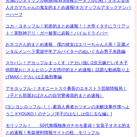
火浦のシネマッフル映画NEWS情報ポータブルの杜！オネエ管理
人オカマちゃんの鬼女的まとめ速報!オカマッフルアタックナンバ
ーハーフ
ユカ・ヨネッフル！初老的まとめ速報！！大帝イタチにラリアッ
ト！害獣神アリ・ガー被害に必殺！パイルドライバー
おネコさん的まとめ速報 僕の彼女はエリーちゃん人形！豆腐メ
ンタルメンヘラ電波中年アルバイターのぬいぐるみ男子末路編
スケバン！デカッフルまっくす（デカい強い2次元嫁だいすき子
供部屋おじさんヒロシ之古惑仔的まとめ速報）話題な動画取り上
げMAX！デカいは正義刑事編
アキヨッフル-！ネオニートスケ番長のエキストラ芸能情報局！
（子ども部屋おばさんの自宅警備員的まとめ速報）
[ヨシヨシロッフル-！！-素浪人勇者カツオンの未解決事件簿へよ
うこそYOUKO！のナンノ洋子のはなしは信じるな編）]
モリッフル！ 50代無職独身ガチホモ童貞！女装子オネエ的ま
とめ速報！有益便利情報サイトの杜 モリッフル