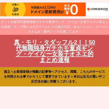
ネット乞食50代無職独身ガチホモ童貞ギング・ゲイなー女装子オネエ的まと
め速報！ネトゲ廃人は女子ホームレス三銃士伝説！あおいちゃん！ホームレ
スまなみ！愛内アイラ応援してます！
真・モリ・タダッフル2！！50
代無職独身ガチホモ童貞ギン
グ・ゲイなー女装子オネエ的
まとめ速報
孤立＜お客様皆様が掲載の記事等へアクセス、閲覧、こちらのサービス
を利用される事でかろうじて運営できています＞本日は足元が悪い中ご
足労頂き誠に有難うございます。