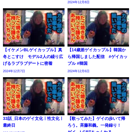
2024年12月8日
【イケメンBLゲイカップル】真
【14歳差ゲイカップル】韓国か
冬とこすけ モデル2人の繰り広
ら帰国しました配信 #ゲイカッ
げるラブラブデートに密着
プル #韓国
2024年12月7日
2024年12月6日
33話_日本のゲイ文化ㅣ性文化ㅣ
【歌ってみた】ゲイの歩いて帰
最終日
ろう。斉藤和義。一発録り！
ゲイ LGBTちゃんねる。