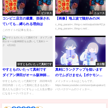
ビジネス
ニュース
コンビニ店主の裁量、担保され
【画像】地上波で陰好みのJK
ていても…縛られる理由は
c_img_param=; //img-c.net/output/site/42.js
c_img_param=; //img-c.net/...
このサイトの記事を見る...
やすとものいたって真剣です
未分類
やすとものいたって真剣です
真剣にランクアップを狙います
ダイアン津田がオール阪神師匠
のでふざけません【ポケモン
をお誘いして真剣トーク 4月20
GO】
やすとものいたって真剣です 2023年4月
メインチャンネルはこちらです。
20日内容：いたって真剣に生きるお笑い
https://www.youtube.com/user/pakupakur11
日
芸人たちと語りつくすちょっと人生が豊か
パクパクゲームのツイッター...
になるトークバラエティ...