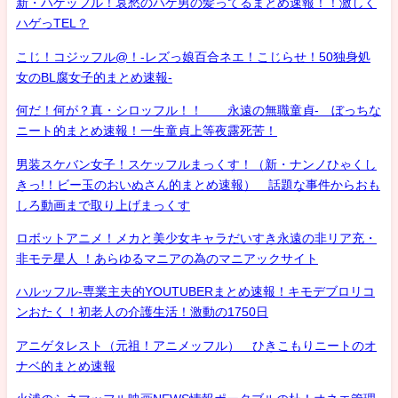
新・ハゲッフル！哀愁のハゲ男の髪ってるまとめ速報！！激しく
ハゲっTEL？
こじ！コジッフル@！-レズっ娘百合ネエ！こじらせ！50独身処
女のBL腐女子的まとめ速報-
何だ！何が？真・シロッフル！！ 永遠の無職童貞- ぼっちな
ニート的まとめ速報！一生童貞上等夜露死苦！
男装スケバン女子！スケッフルまっくす！（新・ナンノひゃくし
きっ!！ビー玉のおいぬさん的まとめ速報） 話題な事件からおも
しろ動画まで取り上げまっくす
ロボットアニメ！メカと美少女キャラだいすき永遠の非リア充・
非モテ星人 ！あらゆるマニアの為のマニアックサイト
ハルッフル-専業主夫的YOUTUBERまとめ速報！キモデブロリコ
ンおたく！初老人の介護生活！激動の1750日
アニゲタレスト（元祖！アニメッフル） ひきこもりニートのオ
ナベ的まとめ速報