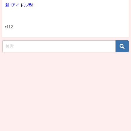
魁!!アイドル塾!
t112
koshirohiroko39jp All Rights Reserved.