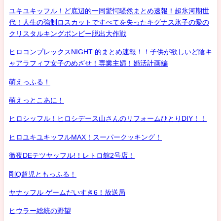
ユキユキッフル！ど底辺的一同驚愕騒然まとめ速報！超氷河期世
代！人生の強制ロスカットですべてを失ったキグナス氷子の愛の
クリスタルキングボンビー脱出大作戦
ヒロコンプレックスNIGHT 的まとめ速報！！子供が欲しいど陰キ
ャアラフィフ女子のめざせ！専業主婦！婚活計画編
萌えっふる！
萌えっとこあに！
ヒロシッフル！ヒロシデース山さんのリフォームひとりDIY！！
ヒロユキユキッフルMAX！スーパークッキング！
徹夜DEテツヤッフル!！レトロ館2号店！
剛Q超児ともっふる！
ヤナッフル ゲームだいすき6！放送局
ヒウラー総統の野望