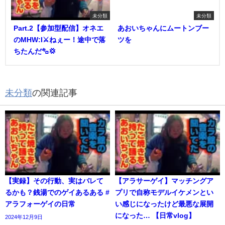
未分類
未分類
Part.2【参加型配信】オネエ
あおいちゃんにムートンブー
のMHW:I⚔️ねぇー！途中で落
ツを
ちたんだ㌔💢
未分類
の関連記事
【実録】その行動、実はバレて
【アラサーゲイ】マッチングア
るかも？銭湯でのゲイあるある #
プリで自称モデルイケメンとい
アラフォーゲイの日常
い感じになったけど最悪な展開
になった… 【日常vlog】
2024年12月9日