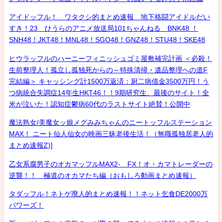
アイドッフル！ ワタクシ的まとめ速報 地下格闘アイドルだい
すき！23 ひうらのアニメ放送局101ちゃんねる BNK48 ！
SNH48！JKT48！MNL48！SGO48！GNZ48！STU48！SKE48
ヒウラッフルのハーニーフィニッシュゴミ屋敷補完計画 ＜必殺！
生前整理人！孤立し孤独死からの～特殊清掃・遺品整理への道F
完結編＞ キャッシング計1500万返済：厨二病借金3500万円！う
つ病統合失調症14年生HKT46！！9期研究生、最後のサイト！全
米が泣いた！認知症鬱病60代のラストサイト絶賛！公開中
魔法熟女/美魔女ッ娘メグみみちゃんのニートッフルステーション
MAX！ ニート仙人仙女の映画三昧老後生活！（無職孤独居老人的
まとめ速報Z)]
乙女系腐男子のオカマッフルMAX2- FX！オ・カマトレーダーの
逆襲！！ 極道のオカマたち編（おもしろ動画まとめ速報）
タダッフル！ネトゲ廃人的まとめ速報！！ネット乞食DE2000万
パワーズ！