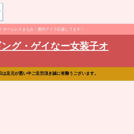
！ホームレスまなみ！愛内アイラ応援してます！
ギング・ゲイなー女装子オ
日は足元が悪い中ご足労頂き誠に有難うございます。