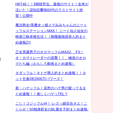
HKT46！！9期研究生、最後のサイト！全米が
泣いた！認知症鬱病60代のラストサイト絶
賛！公開中
魔法熟女/美魔女ッ娘メグみみちゃんのニート
ッフルステーションMAX！ ニート仙人仙女の
映画三昧老後生活！（無職孤独居老人的まと
め速報Z)]
乙女系腐男子のオカマッフルMAX2- FX！
オ・カマトレーダーの逆襲！！ 極道のオカ
l
マたち編（おもしろ動画まとめ速報）
タダッフル！ネトゲ廃人的まとめ速報！！ネ
ット乞食DE2000万パワーズ！
新・ハゲッフル！哀愁のハゲ男の髪ってるま
とめ速報！！激しくハゲっTEL？
こじ！コジッフル@！-レズっ娘百合ネエ！こ
じらせ！50独身処女のBL腐女子的まとめ速報-