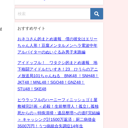
おすすめサイト
t
おネコさん的まとめ速報 僕の彼女はエリー
ちゃん人形！豆腐メンタルメンヘラ電波中年
アルバイターのぬいぐるみ男子末路編
アイドッフル！ ワタクシ的まとめ速報 地
下格闘アイドルだいすき！23 ひうらのアニ
メ放送局101ちゃんねる BNK48 ！SNH48！
JKT48！MNL48！SGO48！GNZ48！
STU48！SKE48
ヒウラッフルのハーニーフィニッシュゴミ屋
敷補完計画 ＜必殺！生前整理人！孤立し孤独
死からの～特殊清掃・遺品整理への道F完結編
＞ キャッシング計1500万返済：厨二病借金
3500万円！うつ病統合失調症14年生