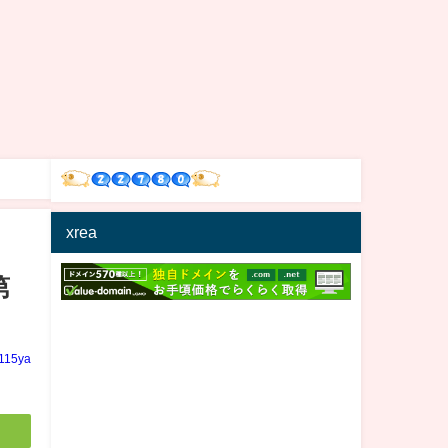
xrea
第
n115ya