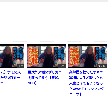
ホモ
ホモ
未分類
ーム】ホモの人
巨大外来種のザリガニ
高学歴を捨てたオネエ
た話 #猫ミー
を獲って食う【ENG
軍団に人生相談したら
マニ
SUB】
人生どうでもよくなっ
たwww【ミッツマング
ローブ】