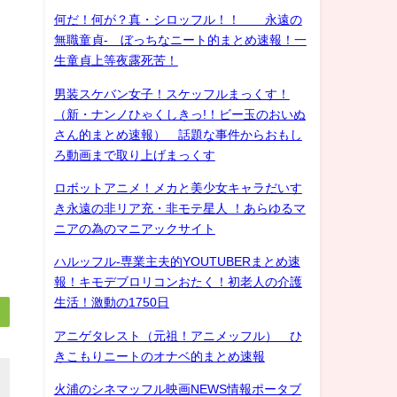
何だ！何が？真・シロッフル！！ 永遠の
無職童貞- ぼっちなニート的まとめ速報！一
生童貞上等夜露死苦！
男装スケバン女子！スケッフルまっくす！
（新・ナンノひゃくしきっ!！ビー玉のおいぬ
さん的まとめ速報） 話題な事件からおもし
ろ動画まで取り上げまっくす
ロボットアニメ！メカと美少女キャラだいす
き永遠の非リア充・非モテ星人 ！あらゆるマ
ニアの為のマニアックサイト
ハルッフル-専業主夫的YOUTUBERまとめ速
報！キモデブロリコンおたく！初老人の介護
生活！激動の1750日
アニゲタレスト（元祖！アニメッフル） ひ
きこもりニートのオナベ的まとめ速報
火浦のシネマッフル映画NEWS情報ポータブ