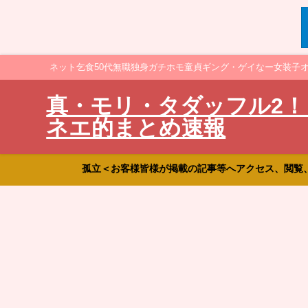
ネット乞食50代無職独身ガチホモ童貞ギング・ゲイなー女装子
真・モリ・タダッフル2！
ネエ的まとめ速報
孤立＜お客様皆様が掲載の記事等へアクセス、閲覧