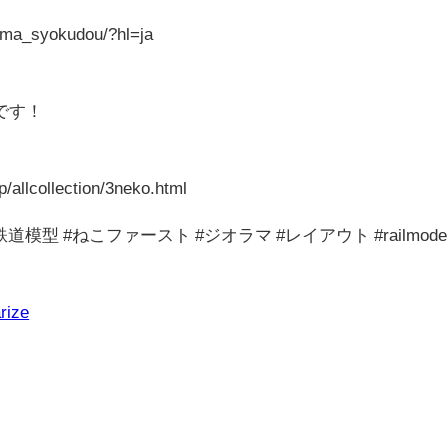
ama_syokudou/?hl=ja
です！
p/allcollection/3neko.html
#鉄道模型 #ねこファースト #ジオラマ #レイアウト #railmode
rize