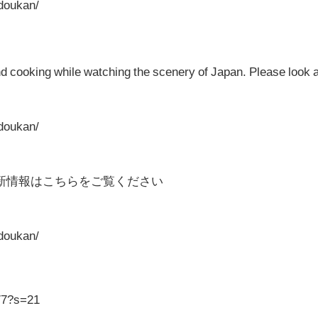
doukan/
nd cooking while watching the scenery of Japan. Please look a
doukan/
新情報はこちらをご覧ください
oukan/​
977?s=21