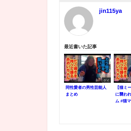
jin115ya
最近書いた記事
ゲイ
同性愛者の男性芸能人
【猫ミ
まとめ
に襲われ
ム #猫