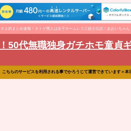
オネエ的まとめ速報！ネトゲ廃人は女子ホームレス三銃士伝説！あおいちゃん
！50代無職独身ガチホモ童貞
、こちらのサービスを利用される事でかろうじて運営できています＞本