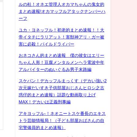
ルの杜！オネエ管理人オカマちゃんの鬼女的
まとめ速報!オカマッフルアタックナンバーハ
ーフ
ユカ・ヨネッフル！初老的まとめ速報！！大
帝イタチにラリアット！害獣神アリ・ガー被
害に必殺！パイルドライバー
おネコさん的まとめ速報 僕の彼女はエリー
ちゃん人形！豆腐メンタルメンヘラ電波中年
アルバイターのぬいぐるみ男子末路編
スケバン！デカッフルまっくす（デカい強い2
次元嫁だいすき子供部屋おじさんヒロシ之古
惑仔的まとめ速報）話題な動画取り上げ
MAX！デカいは正義刑事編
アキヨッフル-！ネオニートスケ番長のエキス
トラ芸能情報局！（子ども部屋おばさんの自
宅警備員的まとめ速報）