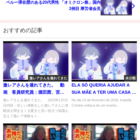
ペルー滞在歴のある20代男性 「オミクロン株」国内
2例目 厚労省会見
おすすめの記事
激レアさんを連れてきた
未分類
激レアさんを連れてきた。 動
ELA SÓ QUERIA AJUDAR A
画 客員研究員：堀田茜、宮沢
SUA MÃE A TER UMA CASA -
氷魚 1月23日
CASO YOUTUBER ISABELLY -
激レアさんを連れてきた。 2023年1月23
No dia 14 de fevereiro de 2018, Isabelly
日内容：珍しい体験をした激レアさんに体
Cristine voltava de um evento...
INVESTIGAÇÃO CRIMINAL
験談を聞きまくる驚きと笑い役立つ知識も
交えて激レア体験をト...