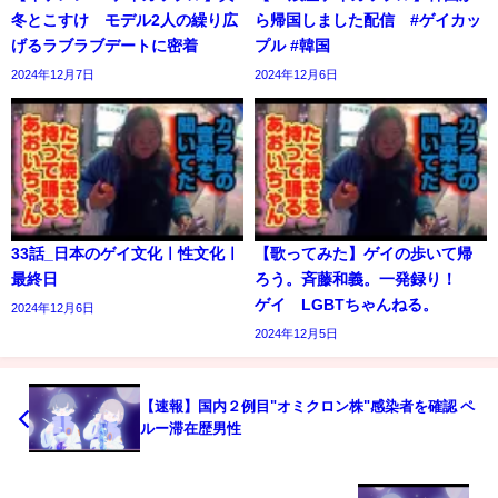
冬とこすけ モデル2人の繰り広
ら帰国しました配信 #ゲイカッ
げるラブラブデートに密着
プル #韓国
2024年12月7日
2024年12月6日
33話_日本のゲイ文化ㅣ性文化ㅣ
【歌ってみた】ゲイの歩いて帰
最終日
ろう。斉藤和義。一発録り！
ゲイ LGBTちゃんねる。
2024年12月6日
2024年12月5日
【速報】国内２例目"オミクロン株"感染者を確認 ペ
ルー滞在歴男性