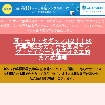
ネット乞食50代無職独身ガチホモ童貞ギング・ゲイなー女装子オネエ的まと
め速報！ネトゲ廃人は女子ホームレス三銃士伝説！あおいちゃん！ホームレ
スまなみ！愛内アイラ応援してます！
真・モリ・タダッフル2！！50
代無職独身ガチホモ童貞ギン
グ・ゲイなー女装子オネエ的
まとめ速報
孤立＜お客様皆様が掲載の記事等へアクセス、閲覧、こちらのサービス
を利用される事でかろうじて運営できています＞本日は足元が悪い中ご
足労頂き誠に有難うございます。