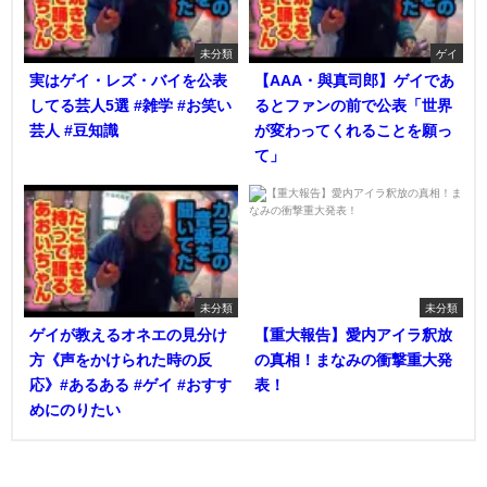
未分類
ゲイ
実はゲイ・レズ・バイを公表
【AAA・與真司郎】ゲイであ
してる芸人5選 #雑学 #お笑い
るとファンの前で公表「世界
芸人 #豆知識
が変わってくれることを願っ
て」
未分類
未分類
ゲイが教えるオネエの見分け
【重大報告】愛内アイラ釈放
方《声をかけられた時の反
の真相！まなみの衝撃重大発
応》#あるある #ゲイ #おすす
表！
めにのりたい