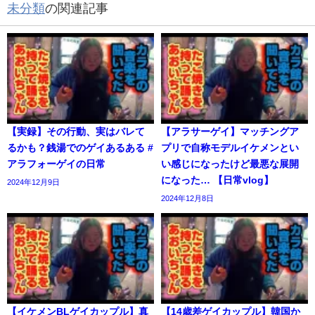
未分類
の関連記事
【実録】その行動、実はバレて
【アラサーゲイ】マッチングア
るかも？銭湯でのゲイあるある #
プリで自称モデルイケメンとい
アラフォーゲイの日常
い感じになったけど最悪な展開
になった… 【日常vlog】
2024年12月9日
2024年12月8日
【イケメンBLゲイカップル】真
【14歳差ゲイカップル】韓国か