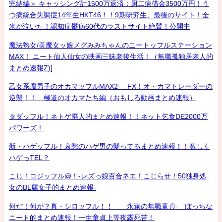
完結編＞ キャッシング計1500万返済：厨二病借金3500万円！う
つ病統合失調症14年生HKT46！！9期研究生、最後のサイト！全
米が泣いた！認知症鬱病60代のラストサイト絶賛！公開中
魔法熟女/美魔女ッ娘メグみみちゃんのニートッフルステーション
MAX！ ニート仙人仙女の映画三昧老後生活！（無職孤独居老人的
まとめ速報Z)]
乙女系腐男子のオカマッフルMAX2- FX！オ・カマトレーダーの
逆襲！！ 極道のオカマたち編（おもしろ動画まとめ速報）
タダッフル！ネトゲ廃人的まとめ速報！！ネット乞食DE2000万
パワーズ！
新・ハゲッフル！哀愁のハゲ男の髪ってるまとめ速報！！激しく
ハゲっTEL？
こじ！コジッフル@！-レズっ娘百合ネエ！こじらせ！50独身処
女のBL腐女子的まとめ速報-
何だ！何が？真・シロッフル！！ 永遠の無職童貞- ぼっちな
ニート的まとめ速報！一生童貞上等夜露死苦！