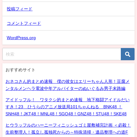
投稿フィード
コメントフィード
WordPress.org
おすすめサイト
おネコさん的まとめ速報 僕の彼女はエリーちゃん人形！豆腐メ
ンタルメンヘラ電波中年アルバイターのぬいぐるみ男子末路編
アイドッフル！ ワタクシ的まとめ速報 地下格闘アイドルだい
すき！23 ひうらのアニメ放送局101ちゃんねる BNK48 ！
SNH48！JKT48！MNL48！SGO48！GNZ48！STU48！SKE48
ヒウラッフルのハーニーフィニッシュゴミ屋敷補完計画 ＜必殺！
生前整理人！孤立し孤独死からの～特殊清掃・遺品整理への道F