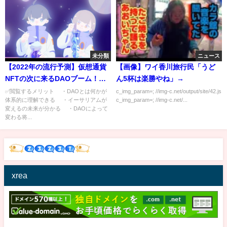
未分類
ニュース
【2022年の流行予測】仮想通貨
【画像】ワイ香川旅行民「うど
NFTの次に来るDAOブーム！そ
ん5杯は楽勝やね」→
の狙いとは？ 今知っておきた
✅閲覧するメリット ・DAOとは何かが
c_img_param=; //img-c.net/output/site/42.js
体系的に理解できる ・イーサリアムが
c_img_param=; //img-c.net/...
い働き方が変わる話 ＃０５
変えるの未来が分かる ・DAOによって
６ Facebook Web3 暗号資
変わる将...
産 bitcoin ビットコイン メ
タバース
xrea