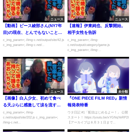
ニュース
ニュース
【動画】ピース綾部さん(NY7年
【速報】伊東純也、反撃開始。
目)の現在、とんでもないことに
相手女性を告訴
なっていたｗｗｗｗｗ
c_img_param=; //img-c.net/output/site/42.js
c_img_param=; //img-
c_img_param=; //img-c.net/...
c.net/output/category/game.js
c_img_param=; //img-...
ニュース
未分類
【画像】白人少女、初めて食べ
『ONE PIECE FILM RED』新情
る天ぷらに感激して涙を流すｗ
報発表特番
ｗｗｗｗ
c_img_param=; //img-
ウタ日記 #1「配信はじめるよー！」 公開
c.net/output/site/202.js c_img_param=;
スタート！ https://youtu.be/xYGNqYeRP2I
//img-c.net...
【アーカイブは８月３１日まで...