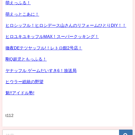
萌えっふる！
萌えっとこあに！
ヒロシッフル！ヒロシデース山さんのリフォームひとりDIY！！
ヒロユキユキッフルMAX！スーパークッキング！
徹夜DEテツヤッフル!！レトロ館2号店！
剛Q超児ともっふる！
ヤナッフル ゲームだいすき6！放送局
ヒウラー総統の野望
魁!!アイドル塾!
t112