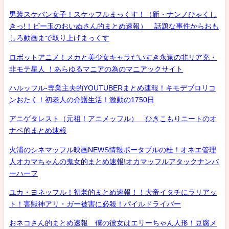
男装スケバン女子！スケッフルまっくす！（新・ナンノひゃくし
きっ!！ビー玉のおいぬさん的まとめ速報） 話題な事件からおも
しろ動画まで取り上げまっくす
ロボットアニメ！メカと美少女キャラだいすき永遠の非リア充・
非モテ星人 ！あらゆるマニアの為のマニアックサイト
ハルッフル-専業主夫的YOUTUBERまとめ速報！キモデブロリコ
ンおたく！初老人の介護生活！激動の1750日
アニゲタレスト（元祖！アニメッフル） ひきこもりニートのオ
ナベ的まとめ速報
火浦のシネマッフル映画NEWS情報ポータブルの杜！オネエ管理
人オカマちゃんの鬼女的まとめ速報!オカマッフルアタックナンバ
ーハーフ
ユカ・ヨネッフル！初老的まとめ速報！！大帝イタチにラリアッ
ト！害獣神アリ・ガー被害に必殺！パイルドライバー
おネコさん的まとめ速報 僕の彼女はエリーちゃん人形！豆腐メ