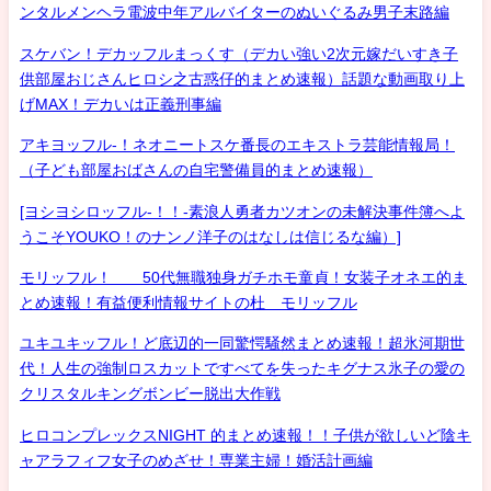
ンタルメンヘラ電波中年アルバイターのぬいぐるみ男子末路編
スケバン！デカッフルまっくす（デカい強い2次元嫁だいすき子
供部屋おじさんヒロシ之古惑仔的まとめ速報）話題な動画取り上
げMAX！デカいは正義刑事編
アキヨッフル-！ネオニートスケ番長のエキストラ芸能情報局！
（子ども部屋おばさんの自宅警備員的まとめ速報）
[ヨシヨシロッフル-！！-素浪人勇者カツオンの未解決事件簿へよ
うこそYOUKO！のナンノ洋子のはなしは信じるな編）]
モリッフル！ 50代無職独身ガチホモ童貞！女装子オネエ的ま
とめ速報！有益便利情報サイトの杜 モリッフル
ユキユキッフル！ど底辺的一同驚愕騒然まとめ速報！超氷河期世
代！人生の強制ロスカットですべてを失ったキグナス氷子の愛の
クリスタルキングボンビー脱出大作戦
ヒロコンプレックスNIGHT 的まとめ速報！！子供が欲しいど陰キ
ャアラフィフ女子のめざせ！専業主婦！婚活計画編