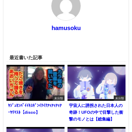
hamusoku
最近書いた記事
未分類
未分類
ﾔｼﾞｭｾﾝﾊﾟｲｲｷｽｷﾞﾝｲｸｲｸｱｯｱｯｱｯｱ
宇宙人に誘拐された日本人の
ｰﾔﾘﾏｽﾈ【disco】
奇跡！UFOの中で目撃した衝
撃のモノとは【総集編】