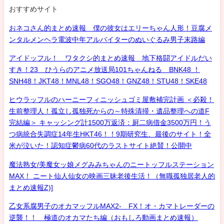
おすすめサイト
おネコさん的まとめ速報 僕の彼女はエリーちゃん人形！豆腐メ
ンタルメンヘラ電波中年アルバイターのぬいぐるみ男子末路編
アイドッフル！ ワタクシ的まとめ速報 地下格闘アイドルだい
すき！23 ひうらのアニメ放送局101ちゃんねる BNK48 ！
SNH48！JKT48！MNL48！SGO48！GNZ48！STU48！SKE48
ヒウラッフルのハーニーフィニッシュゴミ屋敷補完計画 ＜必殺！
生前整理人！孤立し孤独死からの～特殊清掃・遺品整理への道F
完結編＞ キャッシング計1500万返済：厨二病借金3500万円！う
つ病統合失調症14年生HKT46！！9期研究生、最後のサイト！全
米が泣いた！認知症鬱病60代のラストサイト絶賛！公開中
魔法熟女/美魔女ッ娘メグみみちゃんのニートッフルステーション
MAX！ ニート仙人仙女の映画三昧老後生活！（無職孤独居老人的
まとめ速報Z)]
乙女系腐男子のオカマッフルMAX2- FX！オ・カマトレーダーの
逆襲！！ 極道のオカマたち編（おもしろ動画まとめ速報）