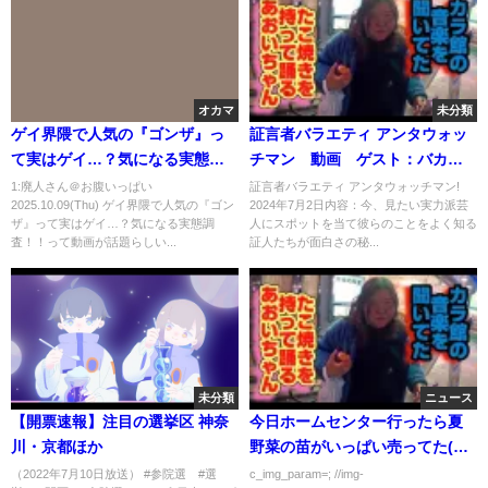
オカマ
未分類
ゲイ界隈で人気の『ゴンザ』っ
証言者バラエティ アンタウォッ
て実はゲイ…？気になる実態調
チマン 動画 ゲスト：バカリ
査！！
ズム 2024年7月2日
1:廃人さん＠お腹いっぱい
証言者バラエティ アンタウォッチマン!
2025.10.09(Thu) ゲイ界隈で人気の『ゴン
2024年7月2日内容：今、見たい実力派芸
ザ』って実はゲイ…？気になる実態調
人にスポットを当て彼らのことをよく知る
査！！って動画が話題らしい...
証人たちが面白さの秘...
未分類
ニュース
【開票速報】注目の選挙区 神奈
今日ホームセンター行ったら夏
川・京都ほか
野菜の苗がいっぱい売ってた(´･
ω･`)
（2022年7月10日放送） #参院選 #選
c_img_param=; //img-