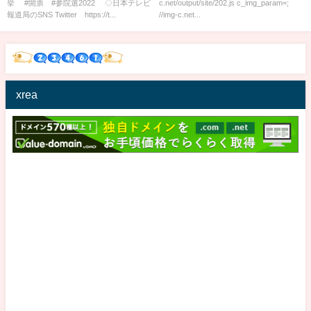
挙 #開票 #参院選2022 ◇日本テレビ
c.net/output/site/202.js c_img_param=;
報道局のSNS Twitter https://t...
//img-c.net...
xrea