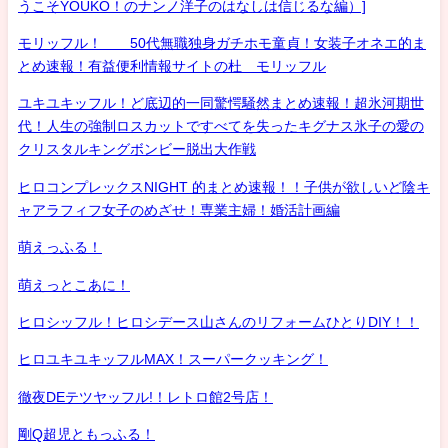
うこそYOUKO！のナンノ洋子のはなしは信じるな編）]
モリッフル！ 50代無職独身ガチホモ童貞！女装子オネエ的ま
とめ速報！有益便利情報サイトの杜 モリッフル
ユキユキッフル！ど底辺的一同驚愕騒然まとめ速報！超氷河期世
代！人生の強制ロスカットですべてを失ったキグナス氷子の愛の
クリスタルキングボンビー脱出大作戦
ヒロコンプレックスNIGHT 的まとめ速報！！子供が欲しいど陰キ
ャアラフィフ女子のめざせ！専業主婦！婚活計画編
萌えっふる！
萌えっとこあに！
ヒロシッフル！ヒロシデース山さんのリフォームひとりDIY！！
ヒロユキユキッフルMAX！スーパークッキング！
徹夜DEテツヤッフル!！レトロ館2号店！
剛Q超児ともっふる！