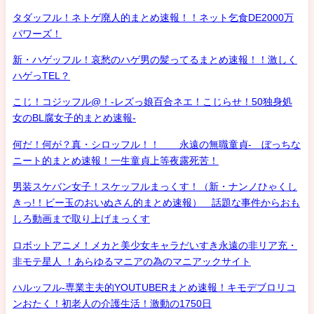
タダッフル！ネトゲ廃人的まとめ速報！！ネット乞食DE2000万
パワーズ！
新・ハゲッフル！哀愁のハゲ男の髪ってるまとめ速報！！激しく
ハゲっTEL？
こじ！コジッフル@！-レズっ娘百合ネエ！こじらせ！50独身処
女のBL腐女子的まとめ速報-
何だ！何が？真・シロッフル！！ 永遠の無職童貞- ぼっちな
ニート的まとめ速報！一生童貞上等夜露死苦！
男装スケバン女子！スケッフルまっくす！（新・ナンノひゃくし
きっ!！ビー玉のおいぬさん的まとめ速報） 話題な事件からおも
しろ動画まで取り上げまっくす
ロボットアニメ！メカと美少女キャラだいすき永遠の非リア充・
非モテ星人 ！あらゆるマニアの為のマニアックサイト
ハルッフル-専業主夫的YOUTUBERまとめ速報！キモデブロリコ
ンおたく！初老人の介護生活！激動の1750日