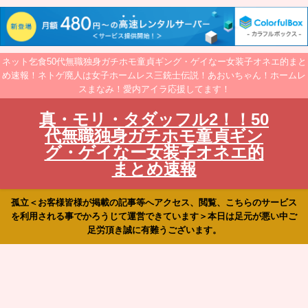
ネット乞食50代無職独身ガチホモ童貞ギング・ゲイなー女装子オネエ的まと
め速報！ネトゲ廃人は女子ホームレス三銃士伝説！あおいちゃん！ホームレ
スまなみ！愛内アイラ応援してます！
真・モリ・タダッフル2！！50
代無職独身ガチホモ童貞ギン
グ・ゲイなー女装子オネエ的
まとめ速報
孤立＜お客様皆様が掲載の記事等へアクセス、閲覧、こちらのサービス
を利用される事でかろうじて運営できています＞本日は足元が悪い中ご
足労頂き誠に有難うございます。