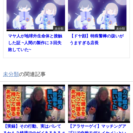
未分類
未分類
マヤ人が地球外生命体と接触
【ドヤ顔】特殊警棒の扱いが
した証 ~人間の製作に３回失
うますぎる店長
敗していた~
未分類
の関連記事
【実録】その行動、実はバレて
【アラサーゲイ】マッチングア