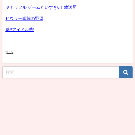
ヤナッフル ゲームだいすき6！放送局
ヒウラー総統の野望
魁!!アイドル塾!
t112