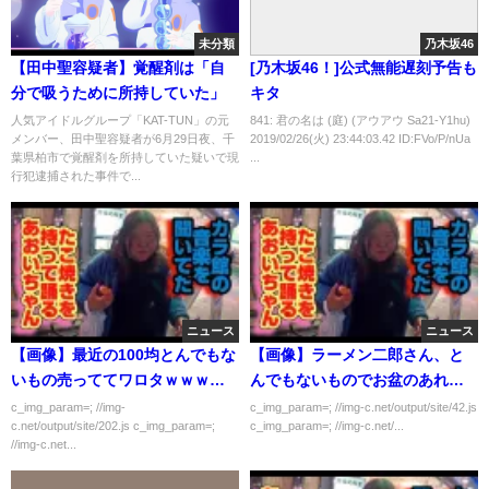
未分類
乃木坂46
【田中聖容疑者】覚醒剤は「自
[乃木坂46！]公式無能遅刻予告も
分で吸うために所持していた」
キタ
人気アイドルグループ「KAT-TUN」の元
841: 君の名は (庭) (アウアウ Sa21-Y1hu)
メンバー、田中聖容疑者が6月29日夜、千
2019/02/26(火) 23:44:03.42 ID:FVo/P/nUa
葉県柏市で覚醒剤を所持していた疑いで現
...
行犯逮捕された事件で...
ニュース
ニュース
【画像】最近の100均とんでもな
【画像】ラーメン二郎さん、と
いもの売っててワロタｗｗｗｗ
んでもないものでお盆のあれを
ｗ
作ってしまう
c_img_param=; //img-
c_img_param=; //img-c.net/output/site/42.js
c.net/output/site/202.js c_img_param=;
c_img_param=; //img-c.net/...
//img-c.net...