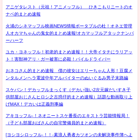
アニゲタレスト（元祖！アニメッフル） ひきこもりニートのオ
ナベ的まとめ速報
火浦のシネマッフル映画NEWS情報ポータブルの杜！オネエ管理
人オカマちゃんの鬼女的まとめ速報!オカマッフルアタックナンバ
ーハーフ
ユカ・ヨネッフル！初老的まとめ速報！！大帝イタチにラリアッ
ト！害獣神アリ・ガー被害に必殺！パイルドライバー
おネコさん的まとめ速報 僕の彼女はエリーちゃん人形！豆腐メ
ンタルメンヘラ電波中年アルバイターのぬいぐるみ男子末路編
スケバン！デカッフルまっくす（デカい強い2次元嫁だいすき子
供部屋おじさんヒロシ之古惑仔的まとめ速報）話題な動画取り上
げMAX！デカいは正義刑事編
アキヨッフル-！ネオニートスケ番長のエキストラ芸能情報局！
（子ども部屋おばさんの自宅警備員的まとめ速報）
[ヨシヨシロッフル-！！-素浪人勇者カツオンの未解決事件簿へよ