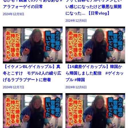
るかも？銭湯でのゲイあるある #
プリで自称モデルイケメンとい
アラフォーゲイの日常
い感じになったけど最悪な展開
になった… 【日常vlog】
2024年12月9日
2024年12月8日
【イケメンBLゲイカップル】真
【14歳差ゲイカップル】韓国か
冬とこすけ モデル2人の繰り広
ら帰国しました配信 #ゲイカッ
げるラブラブデートに密着
プル #韓国
2024年12月7日
2024年12月6日