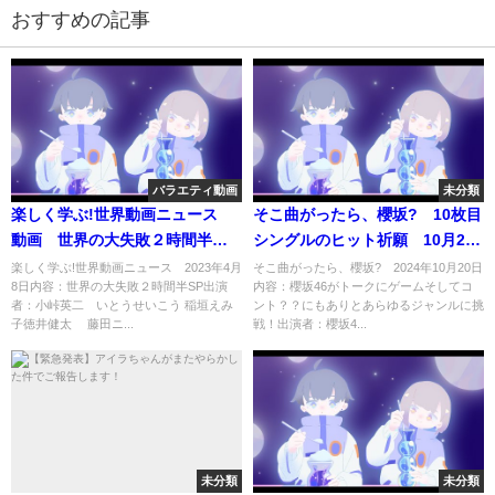
おすすめの記事
バラエティ動画
未分類
楽しく学ぶ!世界動画ニュース
そこ曲がったら、櫻坂? 10枚目
動画 世界の大失敗２時間半
シングルのヒット祈願 10月20
SP 4月8日
日
楽しく学ぶ!世界動画ニュース 2023年4月
そこ曲がったら、櫻坂? 2024年10月20日
8日内容：世界の大失敗２時間半SP出演
内容：櫻坂46がトークにゲームそしてコ
者：小峠英二 いとうせいこう 稲垣えみ
ント？？にもありとあらゆるジャンルに挑
子徳井健太 藤田ニ...
戦！出演者：櫻坂4...
未分類
未分類