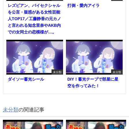
レズビアン、バイセクシャル
打倒・愛内アイラ
を公言・疑惑がある女性芸能
人TOP17／工藤静香の元カノ
と言われる知念里奈やAKB内
での女同士の恋模様が…。
未分類
未分類
ダイソー蓄光シール
DIY！蓄光テープで部屋に星
空を作ってみた！
未分類
の関連記事