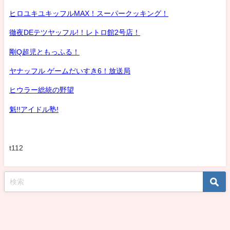
ヒロユキユキッフルMAX！スーパークッキング！
徹夜DEテツヤッフル!！レトロ館2号店！
剛Q超児ともっふる！
ヤナッフル ゲームだいすき6！放送局
ヒウラー総統の野望
魁!!アイドル塾!
t112