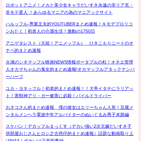
ロボットアニメ！メカと美少女キャラだいすき永遠の非リア充・
非モテ星人 ！あらゆるマニアの為のマニアックサイト
ハルッフル-専業主夫的YOUTUBERまとめ速報！キモデブロリコ
ンおたく！初老人の介護生活！激動の1750日
アニゲタレスト（元祖！アニメッフル） ひきこもりニートのオ
ナベ的まとめ速報
火浦のシネマッフル映画NEWS情報ポータブルの杜！オネエ管理
人オカマちゃんの鬼女的まとめ速報!オカマッフルアタックナンバ
ーハーフ
ユカ・ヨネッフル！初老的まとめ速報！！大帝イタチにラリアッ
ト！害獣神アリ・ガー被害に必殺！パイルドライバー
おネコさん的まとめ速報 僕の彼女はエリーちゃん人形！豆腐メ
ンタルメンヘラ電波中年アルバイターのぬいぐるみ男子末路編
スケバン！デカッフルまっくす（デカい強い2次元嫁だいすき子
供部屋おじさんヒロシ之古惑仔的まとめ速報）話題な動画取り上
げMAX！デカいは正義刑事編