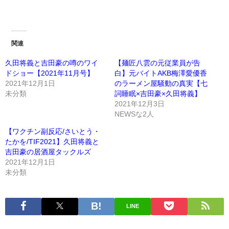
関連
久田将義と吉田豪の噂のワイ
【麺匠八雲の元従業員が告
ドショー【2021年11月号】
白】元バイトAKB梅澤愛優香
2021年12月1日
のラーメン屋騒動の真実【七
未分類
詞睡眠×吉田豪×久田将義】
2021年12月3日
NEWSな2人
【ワクチン副反応/さいとう・
たかを/TIF2021】久田将義と
吉田豪の居酒屋タックルズ
2021年12月1日
未分類
LINE