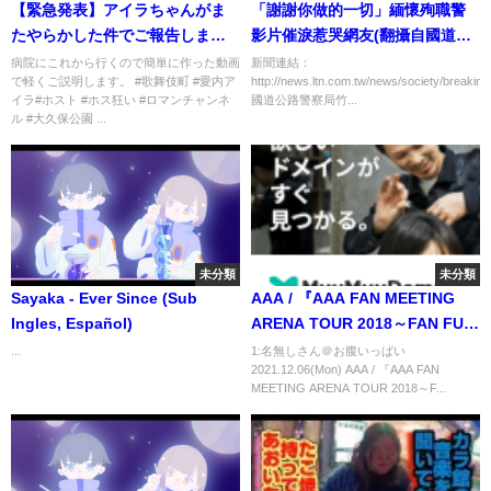
【緊急発表】アイラちゃんがま
「謝謝你做的一切」緬懷殉職警
たやらかした件でご報告しま
影片催淚惹哭網友(翻攝自國道警
す！
察局粉絲團)
病院にこれから行くので簡単に作った動画
新聞連結：
で軽くご説明します。 #歌舞伎町 #愛内ア
http://news.ltn.com.tw/news/society/breaki
イラ#ホスト #ホス狂い #ロマンチャンネ
國道公路警察局竹...
ル #大久保公園 ...
未分類
未分類
Sayaka - Ever Since (Sub
AAA / 『AAA FAN MEETING
Ingles, Español)
ARENA TOUR 2018～FAN FUN
FAN～』Digest
...
1:名無しさん＠お腹いっぱい
2021.12.06(Mon) AAA / 『AAA FAN
MEETING ARENA TOUR 2018～F...