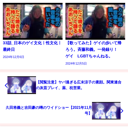
33話_日本のゲイ文化ㅣ性文化ㅣ
【歌ってみた】ゲイの歩いて帰
最終日
ろう。斉藤和義。一発録り！
ゲイ LGBTちゃんねる。
2024年12月6日
2024年12月5日
【閲覧注意】ヤバ過ぎる広末涼子の素顔。関東連合
の灰皿プレイ、薬、枕営業。
久田将義と吉田豪の噂のワイドショー【2021年11月
号】