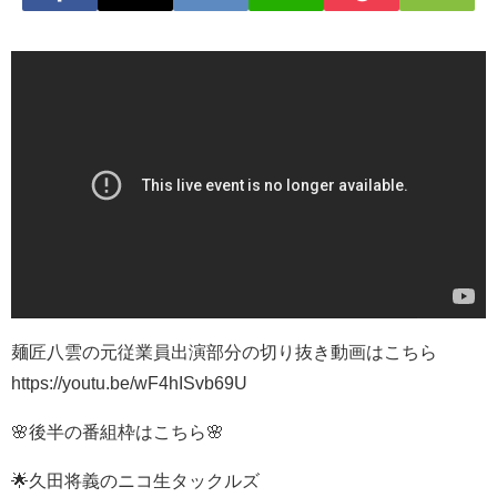
麺匠八雲の元従業員出演部分の切り抜き動画はこちら
https://youtu.be/wF4hISvb69U
🌸後半の番組枠はこちら🌸
🌟久田将義のニコ生タックルズ