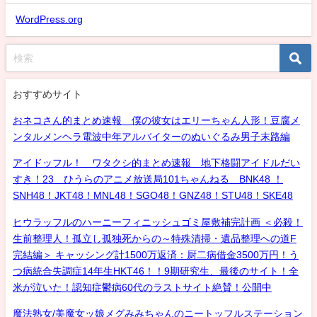
WordPress.org
おすすめサイト
おネコさん的まとめ速報 僕の彼女はエリーちゃん人形！豆腐メ
ンタルメンヘラ電波中年アルバイターのぬいぐるみ男子末路編
アイドッフル！ ワタクシ的まとめ速報 地下格闘アイドルだい
すき！23 ひうらのアニメ放送局101ちゃんねる BNK48 ！
SNH48！JKT48！MNL48！SGO48！GNZ48！STU48！SKE48
ヒウラッフルのハーニーフィニッシュゴミ屋敷補完計画 ＜必殺！
生前整理人！孤立し孤独死からの～特殊清掃・遺品整理への道F
完結編＞ キャッシング計1500万返済：厨二病借金3500万円！う
つ病統合失調症14年生HKT46！！9期研究生、最後のサイト！全
米が泣いた！認知症鬱病60代のラストサイト絶賛！公開中
魔法熟女/美魔女ッ娘メグみみちゃんのニートッフルステーション