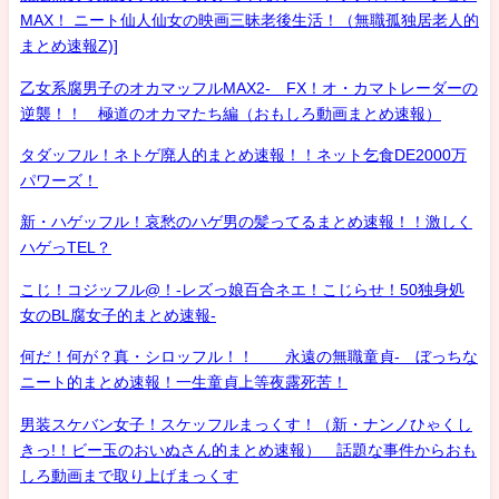
MAX！ ニート仙人仙女の映画三昧老後生活！（無職孤独居老人的
まとめ速報Z)]
乙女系腐男子のオカマッフルMAX2- FX！オ・カマトレーダーの
逆襲！！ 極道のオカマたち編（おもしろ動画まとめ速報）
タダッフル！ネトゲ廃人的まとめ速報！！ネット乞食DE2000万
パワーズ！
新・ハゲッフル！哀愁のハゲ男の髪ってるまとめ速報！！激しく
ハゲっTEL？
こじ！コジッフル@！-レズっ娘百合ネエ！こじらせ！50独身処
女のBL腐女子的まとめ速報-
何だ！何が？真・シロッフル！！ 永遠の無職童貞- ぼっちな
ニート的まとめ速報！一生童貞上等夜露死苦！
男装スケバン女子！スケッフルまっくす！（新・ナンノひゃくし
きっ!！ビー玉のおいぬさん的まとめ速報） 話題な事件からおも
しろ動画まで取り上げまっくす