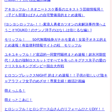
アキヨッフル-！ネオニートスケ番長のエキストラ芸能情報局！
（子ども部屋おばさんの自宅警備員的まとめ速報）
[ヨシヨシロッフル-！！-素浪人勇者カツオンの未解決事件簿へよ
うこそYOUKO！のナンノ洋子のはなしは信じるな編）]
モリッフル！ 50代無職独身ガチホモ童貞！女装子オネエ的ま
とめ速報！有益便利情報サイトの杜 モリッフル
ユキユキッフル！ど底辺的一同驚愕騒然まとめ速報！超氷河期世
代！人生の強制ロスカットですべてを失ったキグナス氷子の愛の
クリスタルキングボンビー脱出大作戦
ヒロコンプレックスNIGHT 的まとめ速報！！子供が欲しいど陰キ
ャアラフィフ女子のめざせ！専業主婦！婚活計画編
萌えっふる！
萌えっとこあに！
ヒロシッフル！ヒロシデース山さんのリフォームひとりDIY！！