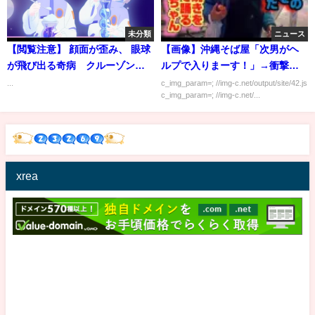
未分類
ニュース
【閲覧注意】 顔面が歪み、 眼球
【画像】沖縄そば屋「次男がヘ
が飛び出る奇病 クルーゾン症
ルプで入りまーす！」→衝撃画
候群
像に絶句…
...
c_img_param=; //img-c.net/output/site/42.js
c_img_param=; //img-c.net/...
xrea