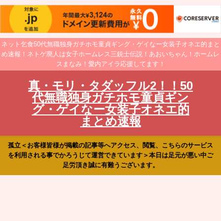
ネット乞食50代無職独身ガチホモ童貞ギング・ゲイなー女装子オネエ的まと
め速報！ネトゲ廃人は女子ホームレス三銃士伝説！あおいちゃん！ホームレ
スまなみ！愛内アイラ応援してます！
真・モリ・タダッフル2！！50
代無職独身ガチホモ童貞ギン
グ・ゲイなー女装子オネエ的
まとめ速報
孤立＜お客様皆様が掲載の記事等へアクセス、閲覧、こちらのサービス
を利用される事でかろうじて運営できています＞本日は足元が悪い中ご
足労頂き誠に有難うございます。