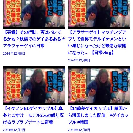
【実録】その行動、実はバレて
【アラサーゲイ】マッチングア
るかも？銭湯でのゲイあるある #
プリで自称モデルイケメンとい
アラフォーゲイの日常
い感じになったけど最悪な展開
になった… 【日常vlog】
2024年12月9日
2024年12月8日
【イケメンBLゲイカップル】真
【14歳差ゲイカップル】韓国か
冬とこすけ モデル2人の繰り広
ら帰国しました配信 #ゲイカッ
げるラブラブデートに密着
プル #韓国
2024年12月7日
2024年12月6日