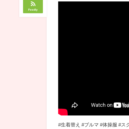
Feedly
#生着替え #ブルマ #体操服 #