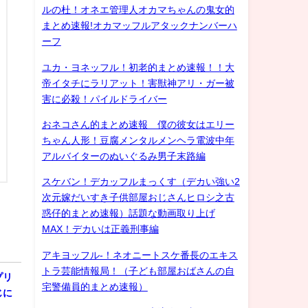
ルの杜！オネエ管理人オカマちゃんの鬼女的
まとめ速報!オカマッフルアタックナンバーハ
ーフ
ユカ・ヨネッフル！初老的まとめ速報！！大
帝イタチにラリアット！害獣神アリ・ガー被
害に必殺！パイルドライバー
おネコさん的まとめ速報 僕の彼女はエリー
ちゃん人形！豆腐メンタルメンヘラ電波中年
アルバイターのぬいぐるみ男子末路編
スケバン！デカッフルまっくす（デカい強い2
次元嫁だいすき子供部屋おじさんヒロシ之古
惑仔的まとめ速報）話題な動画取り上げ
MAX！デカいは正義刑事編
アキヨッフル-！ネオニートスケ番長のエキス
トラ芸能情報局！（子ども部屋おばさんの自
プリ
宅警備員的まとめ速報）
じに