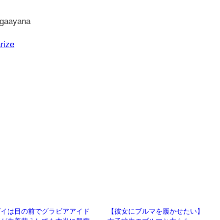
agaayana
rize
ゲイは目の前でグラビアアイド
【彼女にブルマを履かせたい】