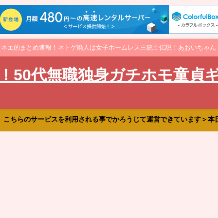
オネエ的まとめ速報！ネトゲ廃人は女子ホームレス三銃士伝説！あおいちゃん
！50代無職独身ガチホモ童貞
、こちらのサービスを利用される事でかろうじて運営できています＞本