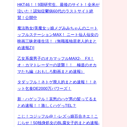
HKT46！！9期研究生、最後のサイト！全米が
泣いた！認知症鬱病60代のラストサイト絶
賛！公開中
魔法熟女/美魔女ッ娘メグみみちゃんのニート
ッフルステーションMAX！ ニート仙人仙女の
映画三昧老後生活！（無職孤独居老人的まと
め速報Z)]
乙女系腐男子のオカマッフルMAX2- FX！
オ・カマトレーダーの逆襲！！ 極道のオカ
マたち編（おもしろ動画まとめ速報）
タダッフル！ネトゲ廃人的まとめ速報！！ネ
ット乞食DE2000万パワーズ！
新・ハゲッフル！哀愁のハゲ男の髪ってるま
とめ速報！！激しくハゲっTEL？
こじ！コジッフル@！-レズっ娘百合ネエ！こ
じらせ！50独身処女のBL腐女子的まとめ速報-