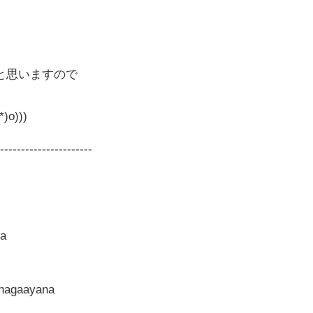
と思いますので
o)))
-----------------------
na
inagaayana