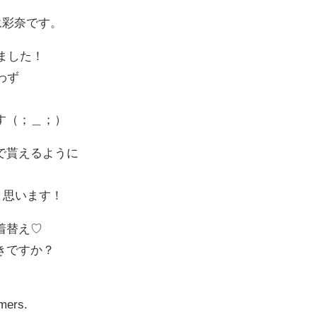
永彩奈です。
しました！
わず
す（；＿；）
で貰えるように
いと思います！
着替え♡
きですか？
omers.