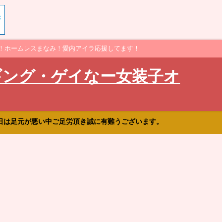
！ホームレスまなみ！愛内アイラ応援してます！
ギング・ゲイなー女装子オ
日は足元が悪い中ご足労頂き誠に有難うございます。