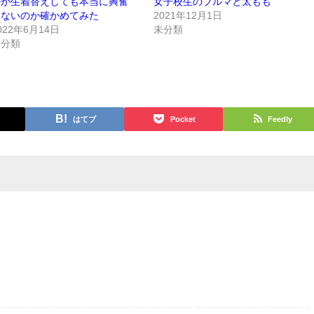
ルが生着替えしても本当に興奮
女子校生のブルマと太もも
しないのか確かめてみた
2021年12月1日
022年6月14日
未分類
未分類
はてブ
Pocket
Feedly