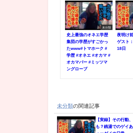
未分類
史上最強のオネエ学歴
夜明け前
集団の学歴がすごかっ
ゲスト：
たwww#トマホーク #
18日
学歴 #オネエ #オカマ #
オカマバー #ミッツマ
ングローブ
未分類
の関連記事
【実録】その行動
も？銭湯でのゲイあ