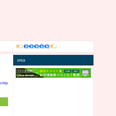
xrea
io39jp