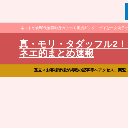
ネット乞食50代無職独身ガチホモ童貞ギング・ゲイなー女装子
真・モリ・タダッフル2！
ネエ的まとめ速報
孤立＜お客様皆様が掲載の記事等へアクセス、閲覧