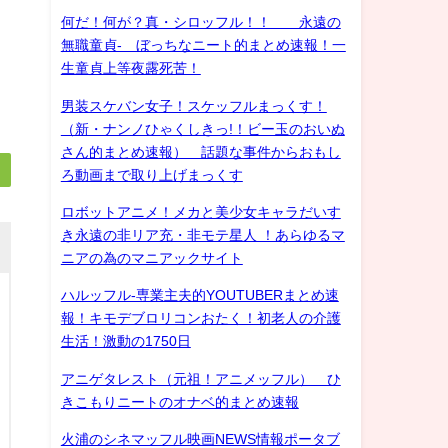
何だ！何が？真・シロッフル！！ 永遠の
無職童貞- ぼっちなニート的まとめ速報！一
生童貞上等夜露死苦！
男装スケバン女子！スケッフルまっくす！
（新・ナンノひゃくしきっ!！ビー玉のおいぬ
さん的まとめ速報） 話題な事件からおもし
ろ動画まで取り上げまっくす
ロボットアニメ！メカと美少女キャラだいす
き永遠の非リア充・非モテ星人 ！あらゆるマ
ニアの為のマニアックサイト
ハルッフル-専業主夫的YOUTUBERまとめ速
報！キモデブロリコンおたく！初老人の介護
生活！激動の1750日
アニゲタレスト（元祖！アニメッフル） ひ
きこもりニートのオナベ的まとめ速報
火浦のシネマッフル映画NEWS情報ポータブ