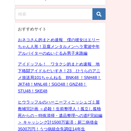
おすすめサイト
おネコさん的まとめ速報 僕の彼女はエリー
ちゃん人形！豆腐メンタルメンヘラ電波中年
アルバイターのぬいぐるみ男子末路編
アイドッフル！ ワタクシ的まとめ速報 地
下格闘アイドルだいすき！23 ひうらのアニ
メ放送局101ちゃんねる BNK48 ！SNH48！
JKT48！MNL48！SGO48！GNZ48！
STU48！SKE48
ヒウラッフルのハーニーフィニッシュゴミ屋
敷補完計画 ＜必殺！生前整理人！孤立し孤独
死からの～特殊清掃・遺品整理への道F完結編
＞ キャッシング計1500万返済：厨二病借金
3500万円！うつ病統合失調症14年生