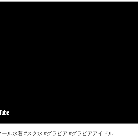
スクール水着 #スク水 #グラビア #グラビアアイドル