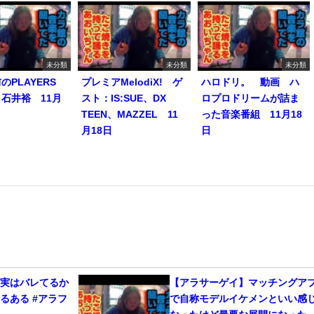
未分類
未分類
未分類
のPLAYERS
プレミアMelodiX! ゲ
ハロドリ。 動画 ハ
石井裕 11月
スト：IS:SUE、DX
ロプロドリームが詰ま
TEEN、MAZZEL 11
った音楽番組 11月18
月18日
日
、実はバレてるか
【アラサーゲイ】マッチングア
るある #アラフ
で自称モデルイケメンといい感