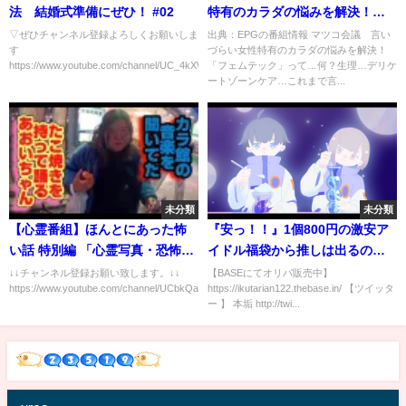
法 結婚式準備にぜひ！ #02
特有のカラダの悩みを解決！
「フェムテック」って…何？…
▽ぜひチャンネル登録よろしくお願いしま
出典：EPGの番組情報 マツコ会議 言い
す
づらい女性特有のカラダの悩みを解決！
の番組内容解析まとめ
https://www.youtube.com/channel/UC_4kXWEXRXktNjyK...
「フェムテック」って…何？生理…デリケ
ートゾーンケア…これまで言...
未分類
未分類
【心霊番組】ほんとにあった怖
『安っ！！』1個800円の激安ア
い話 特別編 「心霊写真・恐怖ラ
イドル福袋から推しは出るの
ンキング」
か！？【乃木坂46】
↓↓チャンネル登録お願い致します。↓↓
【BASEにてオリパ販売中】
https://www.youtube.com/channel/UCbkQa5LEnwoDQaU7K...
https://ikutarian122.thebase.in/ 【ツイッタ
ー 】 本垢 http://twi...