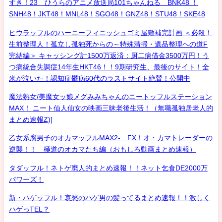
すき！23 ひうらのアニメ放送局101ちゃんねる BNK48 ！
SNH48！JKT48！MNL48！SGO48！GNZ48！STU48！SKE48
ヒウラッフルのハーニーフィニッシュゴミ屋敷補完計画 ＜必殺！
生前整理人！孤立し孤独死からの～特殊清掃・遺品整理への道F
完結編＞ キャッシング計1500万返済：厨二病借金3500万円！う
つ病統合失調症14年生HKT46！！9期研究生、最後のサイト！全
米が泣いた！認知症鬱病60代のラストサイト絶賛！公開中
魔法熟女/美魔女ッ娘メグみみちゃんのニートッフルステーション
MAX！ ニート仙人仙女の映画三昧老後生活！（無職孤独居老人的
まとめ速報Z)]
乙女系腐男子のオカマッフルMAX2- FX！オ・カマトレーダーの
逆襲！！ 極道のオカマたち編（おもしろ動画まとめ速報）
タダッフル！ネトゲ廃人的まとめ速報！！ネット乞食DE2000万
パワーズ！
新・ハゲッフル！哀愁のハゲ男の髪ってるまとめ速報！！激しく
ハゲっTEL？