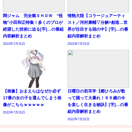
関ジャム 完全燃ＳＨＯＷ “怪
情熱大陸【コラージュアーティ
物”小田和正特集！多くのプロが
スト／河村康輔▽分解×創造…世
絶望した技術に迫る[字]…の番組
界が注目する頭の中】[字]…の番
内容解析まとめ
組内容解析まとめ
2022年7月31日
2022年7月31日
【画像】おまえらはなぜか必ず
日曜日の初耳学【郷ひろみが歌
17番の女の子を選んでしまう画
って踊って大暴れ！６６歳の今
像がこちらｗｗｗｗｗ
を楽しく生きる秘訣】[字]…の番
組内容解析まとめ
2022年7月31日
2022年7月31日