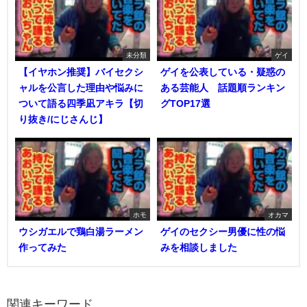
未分類
ゲイ
【イヤホン推奨】バイセクシ
ゲイを公表している・疑惑の
ャルを公言した理由や悩みに
ある芸能人 話題順ランキン
ついて語る四季凪アキラ【切
グTOP17選
り抜き/にじさんじ】
ホモ
オカマ
ウシガエルで鶏白湯ラーメン
ゲイのセクシー男優に性の悩
作ってみた
みを相談しました
関連キーワード