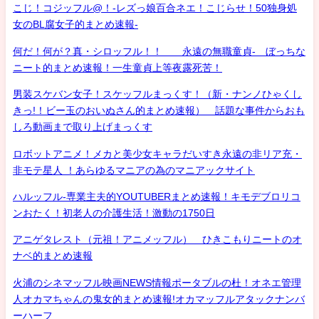
こじ！コジッフル@！-レズっ娘百合ネエ！こじらせ！50独身処
女のBL腐女子的まとめ速報-
何だ！何が？真・シロッフル！！ 永遠の無職童貞- ぼっちな
ニート的まとめ速報！一生童貞上等夜露死苦！
男装スケバン女子！スケッフルまっくす！（新・ナンノひゃくし
きっ!！ビー玉のおいぬさん的まとめ速報） 話題な事件からおも
しろ動画まで取り上げまっくす
ロボットアニメ！メカと美少女キャラだいすき永遠の非リア充・
非モテ星人 ！あらゆるマニアの為のマニアックサイト
ハルッフル-専業主夫的YOUTUBERまとめ速報！キモデブロリコ
ンおたく！初老人の介護生活！激動の1750日
アニゲタレスト（元祖！アニメッフル） ひきこもりニートのオ
ナベ的まとめ速報
火浦のシネマッフル映画NEWS情報ポータブルの杜！オネエ管理
人オカマちゃんの鬼女的まとめ速報!オカマッフルアタックナンバ
ーハーフ