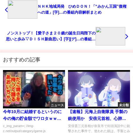
ＮＨＫ地域局発 ひめＤＯＮ！「“みかん王国”復権
への道」[字]…の番組内容解析まとめ
ノンストップ！【愛子さま２０歳の誕生日両陛下の
思いと歩み▽ＤＩＳＨ新曲思い】[字][デ]…の番組内
容解析まとめ
おすすめの記事
ニュース
未分類
今年10月に結婚するというのに
【速報】元海上自衛隊員 手製の
今の俺の貯金額でワロタｗｗｗ
銃使用か 安倍元首相、心肺停
ｗｗ
止
c_img_param=; //img-
安倍晋三元首相が奈良市で街頭演説中に銃
c.net/output/category/game.js
撃された事件で、使われた銃は、手製とみ