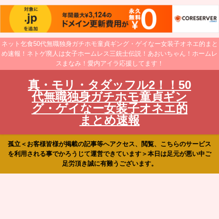
ネット乞食50代無職独身ガチホモ童貞ギング・ゲイなー女装子オネエ的まと
め速報！ネトゲ廃人は女子ホームレス三銃士伝説！あおいちゃん！ホームレ
スまなみ！愛内アイラ応援してます！
真・モリ・タダッフル2！！50
代無職独身ガチホモ童貞ギン
グ・ゲイなー女装子オネエ的
まとめ速報
孤立＜お客様皆様が掲載の記事等へアクセス、閲覧、こちらのサービス
を利用される事でかろうじて運営できています＞本日は足元が悪い中ご
足労頂き誠に有難うございます。