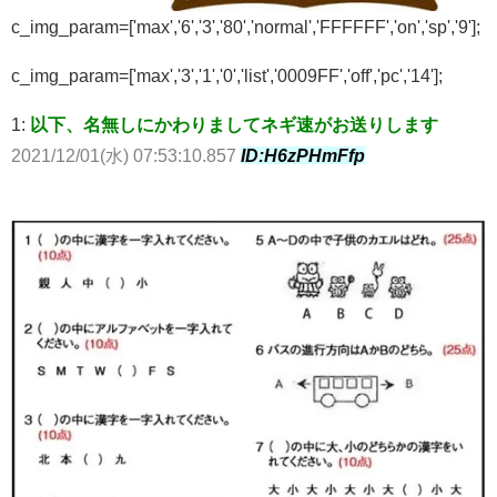
c_img_param=['max','6','3','80','normal','FFFFFF','on','sp','9'];
c_img_param=['max','3','1','0','list','0009FF','off','pc','14'];
1:
以下、名無しにかわりましてネギ速がお送りします
2021/12/01(水) 07:53:10.857
ID:H6zPHmFfp