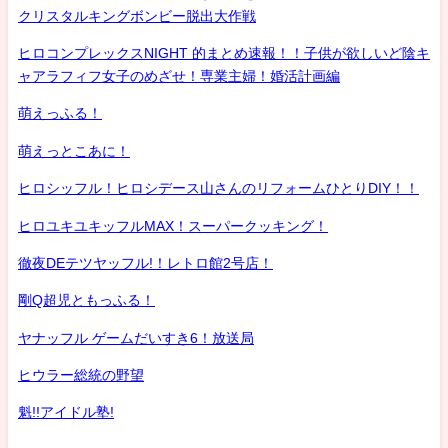
クリスタルキングボンビー脱出大作戦
ヒロコンプレックスNIGHT 的まとめ速報！！子供が欲しいど陰キ
ャアラフィフ女子のめざせ！専業主婦！婚活計画編
萌えっふる！
萌えっとこあに！
ヒロシッフル！ヒロシデース山さんのリフォームひとりDIY！！
ヒロユキユキッフルMAX！スーパークッキング！
徹夜DEテツヤッフル!！レトロ館2号店！
剛Q超児ともっふる！
ヤナッフル ゲームだいすき6！放送局
ヒウラー総統の野望
魁!!アイドル塾!