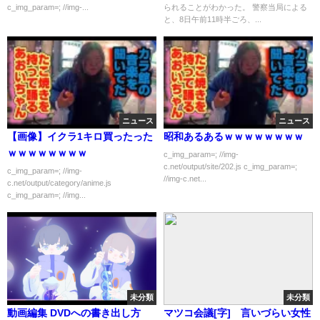
c_img_param=; //img-...
られることがわかった。 警察当局による
と、8日午前11時半ごろ、...
ニュース
ニュース
【画像】イクラ1キロ買ったった
昭和あるあるｗｗｗｗｗｗｗｗ
ｗｗｗｗｗｗｗｗ
c_img_param=; //img-
c.net/output/site/202.js c_img_param=;
c_img_param=; //img-
//img-c.net...
c.net/output/category/anime.js
c_img_param=; //img...
未分類
未分類
動画編集 DVDへの書き出し方
マツコ会議[字] 言いづらい女性