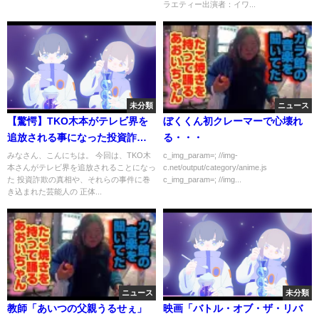
ラエティー出演者：イワ...
未分類
ニュース
【驚愕】TKO木本がテレビ界を
ぼくくん初クレーマーで心壊れ
追放される事になった投資詐欺
る・・・
事件の真相がヤバすぎる...！
みなさん、こんにちは。 今回は、TKO木
c_img_param=; //img-
本さんがテレビ界を追放されることになっ
c.net/output/category/anime.js
『TKO』で知られるお笑い芸人
た 投資詐欺の真相や、それらの事件に巻
c_img_param=; //img...
の事件に巻き込まれた芸能人の
き込まれた芸能人の 正体...
正体に一同驚愕...！
ニュース
未分類
教師「あいつの父親うるせぇ」
映画「バトル・オブ・ザ・リバ