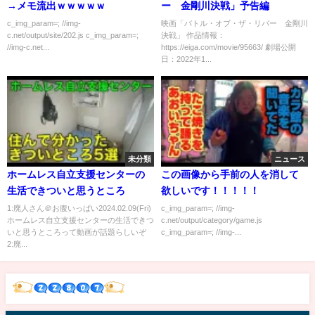
→メモ流出ｗｗｗｗｗ
ー 金剛川決戦」予告編
c_img_param=; //img-
映画「バトル・オブ・ザ・リバー 金剛川
c.net/output/site/202.js c_img_param=;
決戦」 作品情報：
//img-c.net...
https://eiga.com/movie/95663/ 劇場公開
日：2022年1...
未分類
ニュース
ホームレス自立支援センターの
この画像から手前の人を消して
生活できついと思うところ
欲しいです！！！！！
1:廃人さん＠お腹いっぱい2024.02.09(Fri)
c_img_param=; //img-
ホームレス自立支援センターの生活できつ
c.net/output/category/game.js
いと思うところって動画が話題らしいぞ
c_img_param=; //img-...
2:廃...