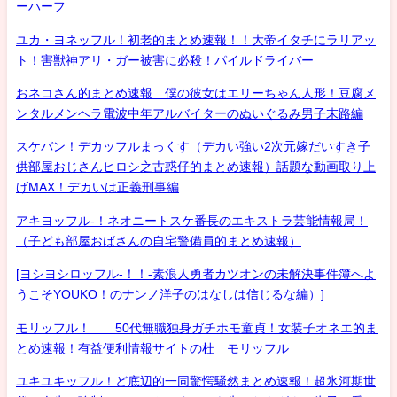
ーハーフ
ユカ・ヨネッフル！初老的まとめ速報！！大帝イタチにラリアッ
ト！害獣神アリ・ガー被害に必殺！パイルドライバー
おネコさん的まとめ速報 僕の彼女はエリーちゃん人形！豆腐メ
ンタルメンヘラ電波中年アルバイターのぬいぐるみ男子末路編
スケバン！デカッフルまっくす（デカい強い2次元嫁だいすき子
供部屋おじさんヒロシ之古惑仔的まとめ速報）話題な動画取り上
げMAX！デカいは正義刑事編
アキヨッフル-！ネオニートスケ番長のエキストラ芸能情報局！
（子ども部屋おばさんの自宅警備員的まとめ速報）
[ヨシヨシロッフル-！！-素浪人勇者カツオンの未解決事件簿へよ
うこそYOUKO！のナンノ洋子のはなしは信じるな編）]
モリッフル！ 50代無職独身ガチホモ童貞！女装子オネエ的ま
とめ速報！有益便利情報サイトの杜 モリッフル
ユキユキッフル！ど底辺的一同驚愕騒然まとめ速報！超氷河期世