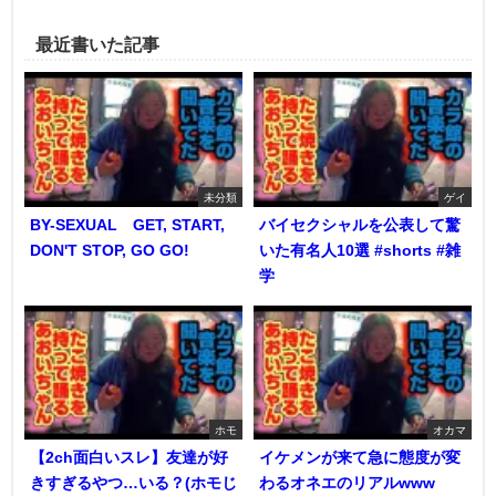
最近書いた記事
未分類
ゲイ
BY-SEXUAL GET, START,
バイセクシャルを公表して驚
DON'T STOP, GO GO!
いた有名人10選 #shorts #雑
学
ホモ
オカマ
【2ch面白いスレ】友達が好
イケメンが来て急に態度が変
きすぎるやつ…いる？(ホモじ
わるオネエのリアルwww