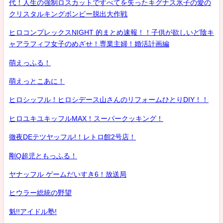
代！人生の強制ロスカットですべてを失ったキグナス氷子の愛の
クリスタルキングボンビー脱出大作戦
ヒロコンプレックスNIGHT 的まとめ速報！！子供が欲しいど陰キ
ャアラフィフ女子のめざせ！専業主婦！婚活計画編
萌えっふる！
萌えっとこあに！
ヒロシッフル！ヒロシデース山さんのリフォームひとりDIY！！
ヒロユキユキッフルMAX！スーパークッキング！
徹夜DEテツヤッフル!！レトロ館2号店！
剛Q超児ともっふる！
ヤナッフル ゲームだいすき6！放送局
ヒウラー総統の野望
魁!!アイドル塾!