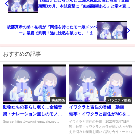
【独占】たむらけんじ 土屋太鳳似女性と熱愛！交際
期間3カ月、本誌直撃に「結婚願望ある」と堂々宣言
も
後藤真希の弟・祐樹が『関係を持ったモー娘メンバ
ー』暴露で判明！遂に沈黙を破った。「まじ
で？？」
おすすめの記事
映画関係
バラエティ動画
動物たちの暮らし覗く…全編音
イワクラと吉住の番組 動画
楽・ナレーション無しのモノク
蛙亭・イワクラと吉住がMCを務
ローム映像で構成された映画
めるトークバラエティー 3月7
Source: https://www.cinemacafe.net/...
イワクラと吉住の番組 2023年3月7日内
容：蛙亭・イワクラと吉住が街の人々が抱
『GUNDA』予告編公開
日
える悩みや秘密を聞いて語り合うトークバ