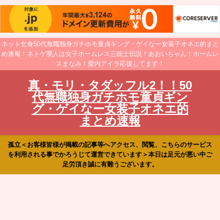
ネット乞食50代無職独身ガチホモ童貞ギング・ゲイなー女装子オネエ的まと
め速報！ネトゲ廃人は女子ホームレス三銃士伝説！あおいちゃん！ホームレ
スまなみ！愛内アイラ応援してます！
真・モリ・タダッフル2！！50
代無職独身ガチホモ童貞ギン
グ・ゲイなー女装子オネエ的
まとめ速報
孤立＜お客様皆様が掲載の記事等へアクセス、閲覧、こちらのサービス
を利用される事でかろうじて運営できています＞本日は足元が悪い中ご
足労頂き誠に有難うございます。