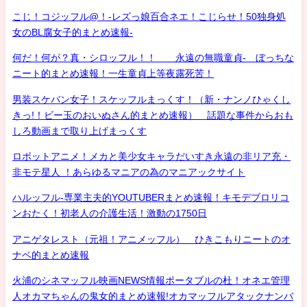
こじ！コジッフル@！-レズっ娘百合ネエ！こじらせ！50独身処
女のBL腐女子的まとめ速報-
何だ！何が？真・シロッフル！！ 永遠の無職童貞- ぼっちな
ニート的まとめ速報！一生童貞上等夜露死苦！
男装スケバン女子！スケッフルまっくす！（新・ナンノひゃくし
きっ!！ビー玉のおいぬさん的まとめ速報） 話題な事件からおも
しろ動画まで取り上げまっくす
ロボットアニメ！メカと美少女キャラだいすき永遠の非リア充・
非モテ星人 ！あらゆるマニアの為のマニアックサイト
ハルッフル-専業主夫的YOUTUBERまとめ速報！キモデブロリコ
ンおたく！初老人の介護生活！激動の1750日
アニゲタレスト（元祖！アニメッフル） ひきこもりニートのオ
ナベ的まとめ速報
火浦のシネマッフル映画NEWS情報ポータブルの杜！オネエ管理
人オカマちゃんの鬼女的まとめ速報!オカマッフルアタックナンバ