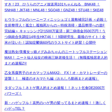
すき！23 ひうらのアニメ放送局101ちゃんねる BNK48 ！
SNH48！JKT48！MNL48！SGO48！GNZ48！STU48！SKE48
ヒウラッフルのハーニーフィニッシュゴミ屋敷補完計画 ＜必殺！
生前整理人！孤立し孤独死からの～特殊清掃・遺品整理への道F
完結編＞ キャッシング計1500万返済：厨二病借金3500万円！う
つ病統合失調症14年生HKT46！！9期研究生、最後のサイト！全
米が泣いた！認知症鬱病60代のラストサイト絶賛！公開中
魔法熟女/美魔女ッ娘メグみみちゃんのニートッフルステーション
MAX！ ニート仙人仙女の映画三昧老後生活！（無職孤独居老人的
まとめ速報Z)]
乙女系腐男子のオカマッフルMAX2- FX！オ・カマトレーダーの
逆襲！！ 極道のオカマたち編（おもしろ動画まとめ速報）
タダッフル！ネトゲ廃人的まとめ速報！！ネット乞食DE2000万
パワーズ！
新・ハゲッフル！哀愁のハゲ男の髪ってるまとめ速報！！激しく
ハゲっTEL？