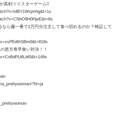
が真剣ツイスターゲーム!!
atch?v=IdBY1Wsjmhg&t=1s
atch?v=CNhO9H0HjeE&t=6s
るなら藤一番で1万円分注文して食べ切れるのか？検証して
h?v=xsPEdthSBm0&t=818s
円の恵方巻早食い対決！！
h?v=CnBdPU6Lbf0&t=149s
man
na_prettywoman/?hl=ja
a_prettywoman