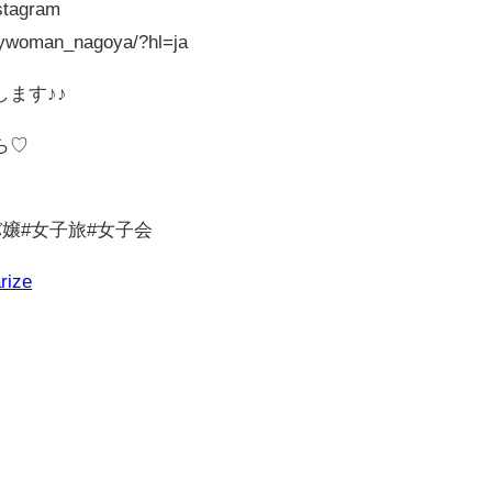
tagram
tywoman_nagoya/?hl=ja
ます♪♪
ら♡
バ嬢#女子旅#女子会
rize