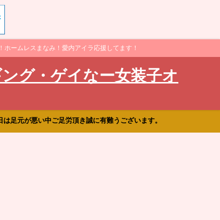
！ホームレスまなみ！愛内アイラ応援してます！
ギング・ゲイなー女装子オ
日は足元が悪い中ご足労頂き誠に有難うございます。