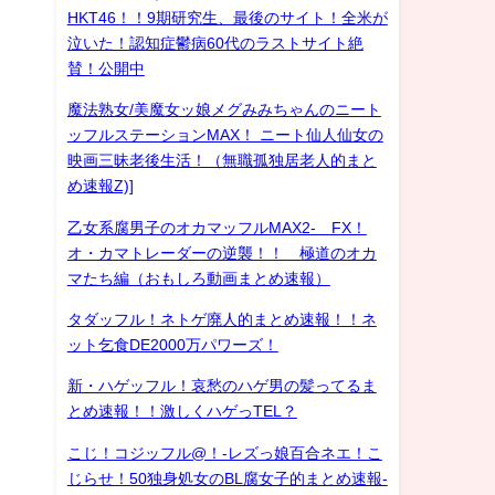
HKT46！！9期研究生、最後のサイト！全米が
泣いた！認知症鬱病60代のラストサイト絶
賛！公開中
魔法熟女/美魔女ッ娘メグみみちゃんのニート
ッフルステーションMAX！ ニート仙人仙女の
映画三昧老後生活！（無職孤独居老人的まと
め速報Z)]
乙女系腐男子のオカマッフルMAX2- FX！
オ・カマトレーダーの逆襲！！ 極道のオカ
マたち編（おもしろ動画まとめ速報）
タダッフル！ネトゲ廃人的まとめ速報！！ネ
ット乞食DE2000万パワーズ！
新・ハゲッフル！哀愁のハゲ男の髪ってるま
とめ速報！！激しくハゲっTEL？
こじ！コジッフル@！-レズっ娘百合ネエ！こ
じらせ！50独身処女のBL腐女子的まとめ速報-