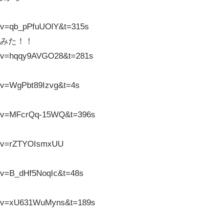
h?v=qb_pPfuUOlY&t=315s
てみた！！
h?v=hqqy9AVGO28&t=281s
h?v=WgPbt89Izvg&t=4s
ch?v=MFcrQq-15WQ&t=396s
h?v=rZTYOIsmxUU
h?v=B_dHf5NoqIc&t=48s
ch?v=xU631WuMyns&t=189s