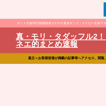
ネット乞食50代無職独身ガチホモ童貞ギング・ゲイなー女装子
真・モリ・タダッフル2！
ネエ的まとめ速報
孤立＜お客様皆様が掲載の記事等へアクセス、閲覧