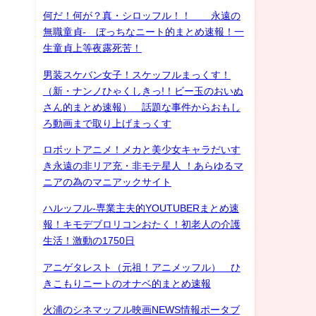
何だ！何が？真・シロッフル！！ 永遠の
無職童貞- ぼっちなニート的まとめ速報！一
生童貞上等夜露死苦！
男装スケバン女子！スケッフルまっくす！
（新・ナンノひゃくしきっ!！ビー玉のおいぬ
さん的まとめ速報） 話題な事件からおもし
ろ動画まで取り上げまっくす
ロボットアニメ！メカと美少女キャラだいす
き永遠の非リア充・非モテ星人 ！あらゆるマ
ニアの為のマニアックサイト
ハルッフル-専業主夫的YOUTUBERまとめ速
報！キモデブロリコンおたく！初老人の介護
生活！激動の1750日
アニゲタレスト（元祖！アニメッフル） ひ
きこもりニートのオナベ的まとめ速報
火浦のシネマッフル映画NEWS情報ポータブ