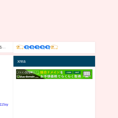
る！
xrea
り
n115sy