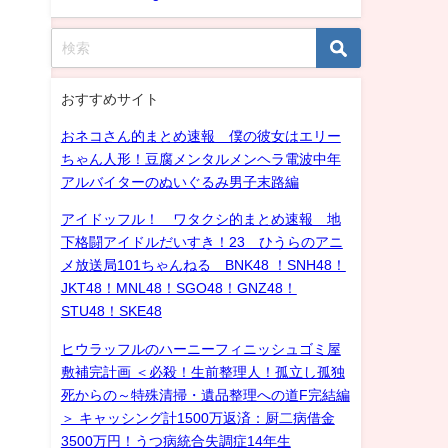
おすすめサイト
おネコさん的まとめ速報 僕の彼女はエリー
ちゃん人形！豆腐メンタルメンヘラ電波中年
アルバイターのぬいぐるみ男子末路編
アイドッフル！ ワタクシ的まとめ速報 地
下格闘アイドルだいすき！23 ひうらのアニ
メ放送局101ちゃんねる BNK48 ！SNH48！
JKT48！MNL48！SGO48！GNZ48！
STU48！SKE48
ヒウラッフルのハーニーフィニッシュゴミ屋
敷補完計画 ＜必殺！生前整理人！孤立し孤独
死からの～特殊清掃・遺品整理への道F完結編
＞ キャッシング計1500万返済：厨二病借金
3500万円！うつ病統合失調症14年生