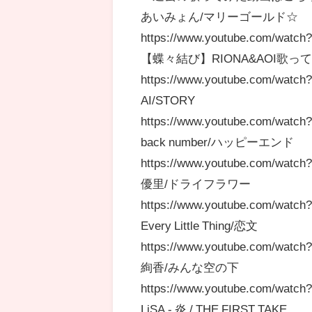
あいみょん/マリーゴールド☆
https://www.youtube.com/watc
【蝶々結び】RIONA&AOI歌っ
https://www.youtube.com/watc
AI/STORY
https://www.youtube.com/watc
back number/ハッピーエンド
https://www.youtube.com/wat
優里/ドライフラワー
https://www.youtube.com/watc
Every Little Thing/恋文
https://www.youtube.com/watc
絢香/みんな空の下
https://www.youtube.com/wat
LiSA - 炎 / THE FIRST TAKE