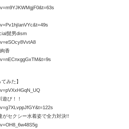
ch?v=m9YJKWMgjF0&t=63s
?v=Pv1hjlanVYc&t=49s
ficial髭男dism
h?v=eSOcy8VvtA8
 絢香
ch?v=nECnxggGxTM&t=9s
▼
』踊ってみた】
ch?v=pVXxHGqN_UQ
川遊び！！
h?v=g7XLvppJfGY&t=122s
がセクシー水着姿で全力対決!!
h?v=OH8_6w48S5g