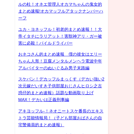
ルの杜！オネエ管理人オカマちゃんの鬼女的
まとめ速報!オカマッフルアタックナンバーハ
ーフ
ユカ・ヨネッフル！初老的まとめ速報！！大
帝イタチにラリアット！害獣神アリ・ガー被
害に必殺！パイルドライバー
おネコさん的まとめ速報 僕の彼女はエリー
ちゃん人形！豆腐メンタルメンヘラ電波中年
アルバイターのぬいぐるみ男子末路編
スケバン！デカッフルまっくす（デカい強い2
次元嫁だいすき子供部屋おじさんヒロシ之古
惑仔的まとめ速報）話題な動画取り上げ
MAX！デカいは正義刑事編
アキヨッフル-！ネオニートスケ番長のエキス
トラ芸能情報局！（子ども部屋おばさんの自
宅警備員的まとめ速報）