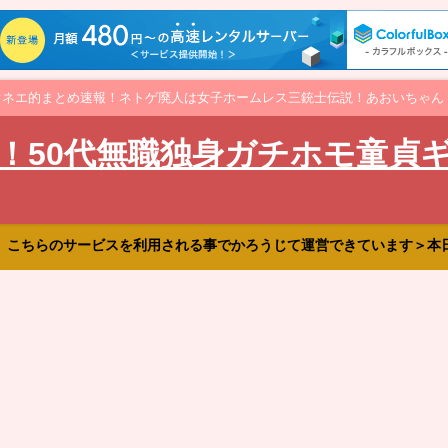
オネエ的まとめ速報！ネトゲ廃人は女子ホームレス三銃士伝説！あおいちゃん
！50代無職独身ガチホモ童貞
、こちらのサービスを利用される事でかろうじて運営できています＞本