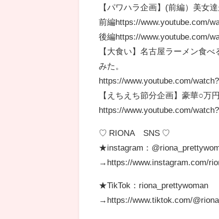
【パワハラ企画】(前編）美女達
前編https://www.youtube.com/w
後編https://www.youtube.com/w
【大食い】名古屋ラーメン食べ
みた。
https://www.youtube.com/watc
【えちえち節分企画】豪華○万
https://www.youtube.com/watc
♡ RIONA SNS ♡
★instagram：@riona_prettywo
→https://www.instagram.com/rio
★TikTok：riona_prettywoman
→https://www.tiktok.com/@rion