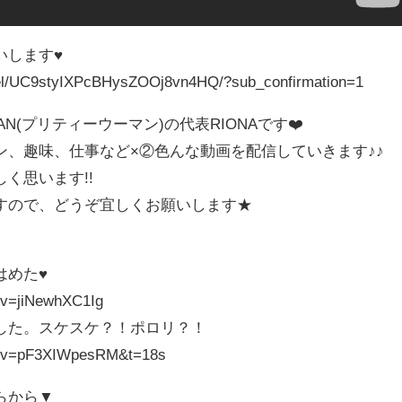
いします♥
nel/UC9styIXPcBHysZOOj8vn4HQ/?sub_confirmation=1
AN(プリティーウーマン)の代表RIONAです❤️
ン、趣味、仕事など×②色んな動画を配信していきます♪♪
く思います!!
すので、どうぞ宜しくお願いします★
はめた♥
?v=jiNewhXC1Ig
した。スケスケ？！ポロリ？！
ch?v=pF3XIWpesRM&t=18s
らから▼