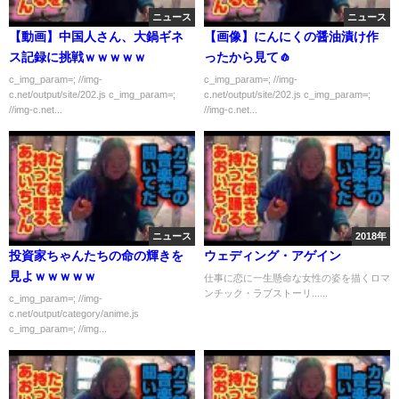
ニュース
ニュース
【動画】中国人さん、大鍋ギネ
【画像】にんにくの醤油漬け作
ス記録に挑戦ｗｗｗｗｗ
ったから見て🧄
c_img_param=; //img-
c_img_param=; //img-
c.net/output/site/202.js c_img_param=;
c.net/output/site/202.js c_img_param=;
//img-c.net...
//img-c.net...
ニュース
2018年
投資家ちゃんたちの命の輝きを
ウェディング・アゲイン
見よｗｗｗｗｗ
仕事に恋に一生懸命な女性の姿を描くロマ
ンチック・ラブストーリ......
c_img_param=; //img-
c.net/output/category/anime.js
c_img_param=; //img...