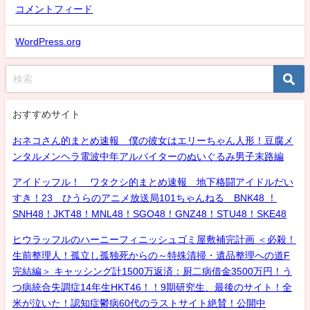
コメントフィード
WordPress.org
おすすめサイト
おネコさん的まとめ速報 僕の彼女はエリーちゃん人形！豆腐メ
ンタルメンヘラ電波中年アルバイターのぬいぐるみ男子末路編
アイドッフル！ ワタクシ的まとめ速報 地下格闘アイドルだい
すき！23 ひうらのアニメ放送局101ちゃんねる BNK48 ！
SNH48！JKT48！MNL48！SGO48！GNZ48！STU48！SKE48
ヒウラッフルのハーニーフィニッシュゴミ屋敷補完計画 ＜必殺！
生前整理人！孤立し孤独死からの～特殊清掃・遺品整理への道F
完結編＞ キャッシング計1500万返済：厨二病借金3500万円！う
つ病統合失調症14年生HKT46！！9期研究生、最後のサイト！全
米が泣いた！認知症鬱病60代のラストサイト絶賛！公開中