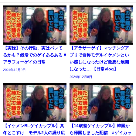
【実録】その行動、実はバレて
【アラサーゲイ】マッチングア
るかも？銭湯でのゲイあるある #
プリで自称モデルイケメンとい
アラフォーゲイの日常
い感じになったけど最悪な展開
になった… 【日常vlog】
2024年12月9日
2024年12月8日
【イケメンBLゲイカップル】真
【14歳差ゲイカップル】韓国か
冬とこすけ モデル2人の繰り広
ら帰国しました配信 #ゲイカッ