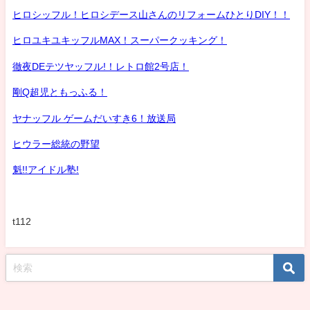
ヒロシッフル！ヒロシデース山さんのリフォームひとりDIY！！
ヒロユキユキッフルMAX！スーパークッキング！
徹夜DEテツヤッフル!！レトロ館2号店！
剛Q超児ともっふる！
ヤナッフル ゲームだいすき6！放送局
ヒウラー総統の野望
魁!!アイドル塾!
t112