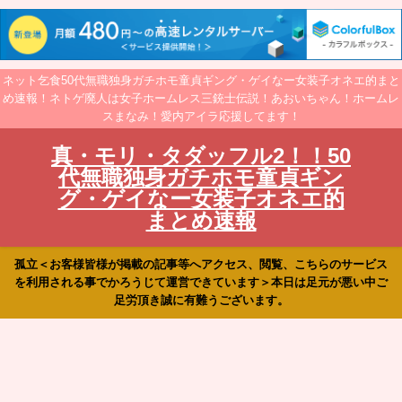
ネット乞食50代無職独身ガチホモ童貞ギング・ゲイなー女装子オネエ的まと
め速報！ネトゲ廃人は女子ホームレス三銃士伝説！あおいちゃん！ホームレ
スまなみ！愛内アイラ応援してます！
真・モリ・タダッフル2！！50
代無職独身ガチホモ童貞ギン
グ・ゲイなー女装子オネエ的
まとめ速報
孤立＜お客様皆様が掲載の記事等へアクセス、閲覧、こちらのサービス
を利用される事でかろうじて運営できています＞本日は足元が悪い中ご
足労頂き誠に有難うございます。