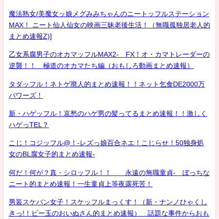
魔法熟女/美魔女ッ娘メグみみちゃんのニートッフルステーション
MAX！ ニート仙人仙女の映画三昧老後生活！（無職孤独居老人的
まとめ速報Z)]
乙女系腐男子のオカマッフルMAX2- FX！オ・カマトレーダーの
逆襲！！ 極道のオカマたち編（おもしろ動画まとめ速報）
タダッフル！ネトゲ廃人的まとめ速報！！ネット乞食DE2000万
パワーズ！
新・ハゲッフル！哀愁のハゲ男の髪ってるまとめ速報！！激しく
ハゲっTEL？
こじ！コジッフル@！-レズっ娘百合ネエ！こじらせ！50独身処
女のBL腐女子的まとめ速報-
何だ！何が？真・シロッフル！！ 永遠の無職童貞- ぼっちな
ニート的まとめ速報！一生童貞上等夜露死苦！
男装スケバン女子！スケッフルまっくす！（新・ナンノひゃくし
きっ!！ビー玉のおいぬさん的まとめ速報） 話題な事件からおも