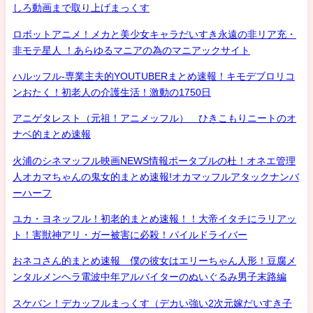
しろ動画まで取り上げまっくす
ロボットアニメ！メカと美少女キャラだいすき永遠の非リア充・
非モテ星人 ！あらゆるマニアの為のマニアックサイト
ハルッフル-専業主夫的YOUTUBERまとめ速報！キモデブロリコ
ンおたく！初老人の介護生活！激動の1750日
アニゲタレスト（元祖！アニメッフル） ひきこもりニートのオ
ナベ的まとめ速報
火浦のシネマッフル映画NEWS情報ポータブルの杜！オネエ管理
人オカマちゃんの鬼女的まとめ速報!オカマッフルアタックナンバ
ーハーフ
ユカ・ヨネッフル！初老的まとめ速報！！大帝イタチにラリアッ
ト！害獣神アリ・ガー被害に必殺！パイルドライバー
おネコさん的まとめ速報 僕の彼女はエリーちゃん人形！豆腐メ
ンタルメンヘラ電波中年アルバイターのぬいぐるみ男子末路編
スケバン！デカッフルまっくす（デカい強い2次元嫁だいすき子