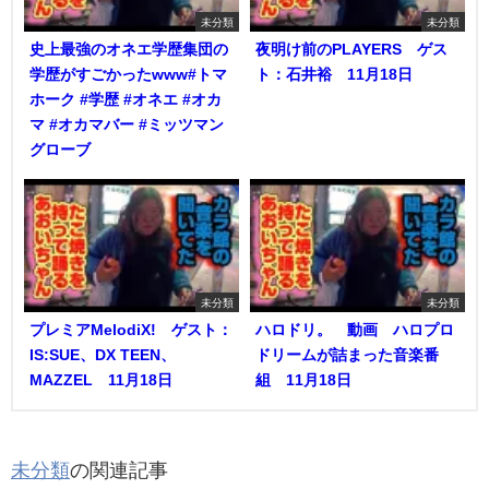
未分類
未分類
史上最強のオネエ学歴集団の
夜明け前のPLAYERS ゲス
学歴がすごかったwww#トマ
ト：石井裕 11月18日
ホーク #学歴 #オネエ #オカ
マ #オカマバー #ミッツマン
グローブ
未分類
未分類
プレミアMelodiX! ゲスト：
ハロドリ。 動画 ハロプロ
IS:SUE、DX TEEN、
ドリームが詰まった音楽番
MAZZEL 11月18日
組 11月18日
未分類
の関連記事