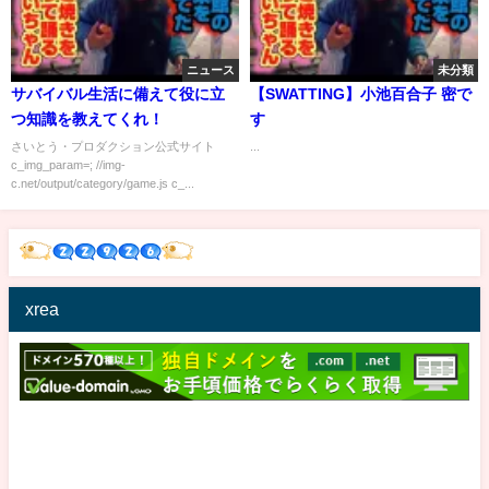
ニュース
未分類
サバイバル生活に備えて役に立
【SWATTING】小池百合子 密で
つ知識を教えてくれ！
す
さいとう・プロダクション公式サイト
...
c_img_param=; //img-
c.net/output/category/game.js c_...
xrea