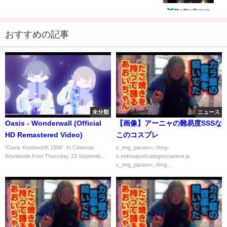
おすすめの記事
未分類
ニュース
Oasis - Wonderwall (Official
【画像】アーニャの難易度SSSな
HD Remastered Video)
このコスプレ
'Oasis Knebworth 1996'. In Cinemas
c_img_param=; //img-
Worldwide from Thursday, 23 Septemb...
c.net/output/category/anime.js
c_img_param=; //img...