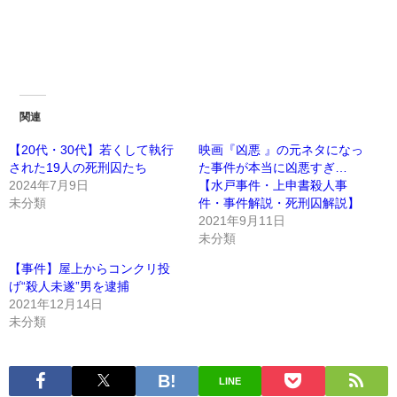
関連
【20代・30代】若くして執行
映画『凶悪 』の元ネタになっ
された19人の死刑囚たち
た事件が本当に凶悪すぎ…
2024年7月9日
【水戸事件・上申書殺人事
未分類
件・事件解説・死刑囚解説】
2021年9月11日
未分類
【事件】屋上からコンクリ投
げ“殺人未遂”男を逮捕
2021年12月14日
未分類
LINE