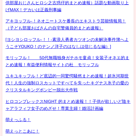
供部屋おじさんヒロシ之古惑仔的まとめ速報）話題な動画取り上
げMAX！デカいは正義刑事編
アキヨッフル-！ネオニートスケ番長のエキストラ芸能情報局！
（子ども部屋おばさんの自宅警備員的まとめ速報）
[ヨシヨシロッフル-！！-素浪人勇者カツオンの未解決事件簿へよ
うこそYOUKO！のナンノ洋子のはなしは信じるな編）]
モリッフル！ 50代無職独身ガチホモ童貞！女装子オネエ的ま
とめ速報！有益便利情報サイトの杜 モリッフル
ユキユキッフル！ど底辺的一同驚愕騒然まとめ速報！超氷河期世
代！人生の強制ロスカットですべてを失ったキグナス氷子の愛の
クリスタルキングボンビー脱出大作戦
ヒロコンプレックスNIGHT 的まとめ速報！！子供が欲しいど陰キ
ャアラフィフ女子のめざせ！専業主婦！婚活計画編
萌えっふる！
萌えっとこあに！