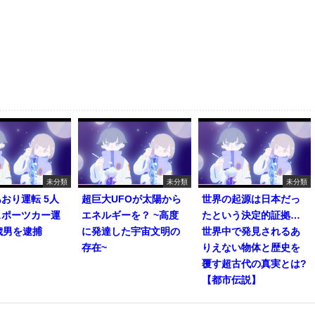
未分類
未分類
未分類
おり運転 5人
超巨大UFOが太陽から
世界の起源は日本だっ
スポーツカー運
エネルギーを？ ~高度
たという決定的証拠…
歳男を逮捕
に発達した宇宙文明の
世界中で発見されるあ
存在~
りえない物体と歴史を
覆す超古代の真実とは?
【都市伝説】