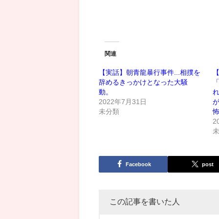
関連
【実話】朝青龍暴行事件...相撲を
辞めるきっかけとなった大騒
「
動。
2022年7月31日
が
未分類
2
Facebook
post
この記事を書いた人