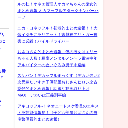
ルの杜！オネエ管理人オカマちゃんの鬼女的
まとめ速報!オカマッフルアタックナンバーハ
ーフ
ユカ・ヨネッフル！初老的まとめ速報！！大
帝イタチにラリアット！害獣神アリ・ガー被
プリ
害に必殺！パイルドライバー
じに
…
おネコさん的まとめ速報 僕の彼女はエリー
ちゃん人形！豆腐メンタルメンヘラ電波中年
アルバイターのぬいぐるみ男子末路編
ら帰
スケバン！デカッフルまっくす（デカい強い2
#
次元嫁だいすき子供部屋おじさんヒロシ之古
惑仔的まとめ速報）話題な動画取り上げ
MAX！デカいは正義刑事編
ろ
アキヨッフル-！ネオニートスケ番長のエキス
ゲイ
トラ芸能情報局！（子ども部屋おばさんの自
宅警備員的まとめ速報）