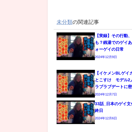
未分類
の関連記事
【実録】その行動
も？銭湯でのゲイあ
ォーゲイの日常
2024年12月9日
【イケメンBLゲイ
とこすけ モデル2
ラブラブデートに
2024年12月7日
33話_日本のゲイ
終日
2024年12月6日