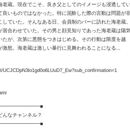
海老蔵。現在でこそ、良き父としてのイメージも浸透して
て良いものではなかった。特に泥酔した際の言動は問題が
こしていた。そんなある日、会員制のバーに訪れた海老蔵
が居合わせていた。その男と顔見知りであった海老蔵は陽
いたが、次第に悪態をつきはじめる。その行動は限度を越
激怒。海老蔵は激しい暴行に見舞われることになる...
nel/UCJCDpN3lo1gd0o6LUuD7_Ew?sub_confirmation=1
kami
━━━━━━━━━■
どんなチャンネル？
━━━━━━━━━■