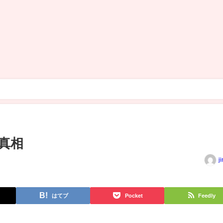
真相
j
はてブ
Pocket
Feedly