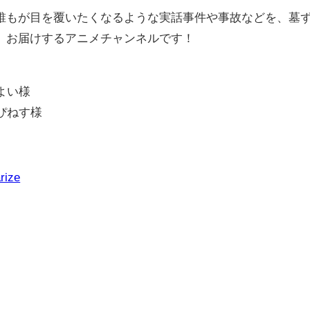
誰もが目を覆いたくなるような実話事件や事故などを、墓
、お届けするアニメチャンネルです！
まよい様
はぴねす様
rize