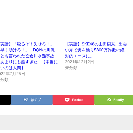
【実話】「殴るぞ！失せろ！」
【実話】SKE48の山田樹奈...出会
早く助けろ！」...DQNの川流
い系で男を漁り5800万詐欺の絶
れとも言われた玄倉川水難事故
対的エースに。
あまりにも酷すぎた...【本当に
2021年12月2日
怖いのは人間】
未分類
022年7月25日
未分類
はてブ
Pocket
Feedly