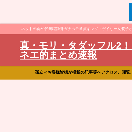
ネット乞食50代無職独身ガチホモ童貞ギング・ゲイなー女装子
真・モリ・タダッフル2！
ネエ的まとめ速報
孤立＜お客様皆様が掲載の記事等へアクセス、閲覧