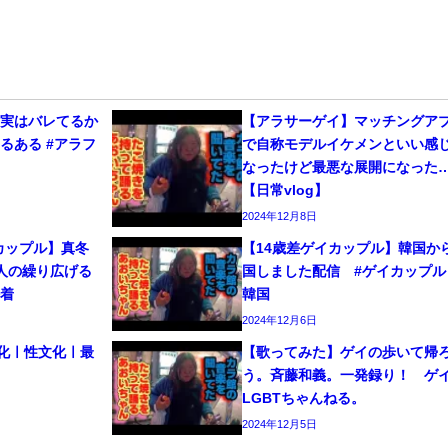
、実はバレてるか
【アラサーゲイ】マッチングア
るある #アラフ
で自称モデルイケメンといい感
なったけど最悪な展開になった
【日常vlog】
2024年12月8日
カップル】真冬
【14歳差ゲイカップル】韓国か
人の繰り広げる
国しました配信 #ゲイカップル 
密着
韓国
2024年12月6日
文化ㅣ性文化ㅣ最
【歌ってみた】ゲイの歩いて帰
う。斉藤和義。一発録り！ 
LGBTちゃんねる。
2024年12月5日