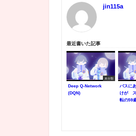
jin115a
最近書いた記事
未分類
Deep Q-Network
バスにあ
(DQN)
けが 
転の59