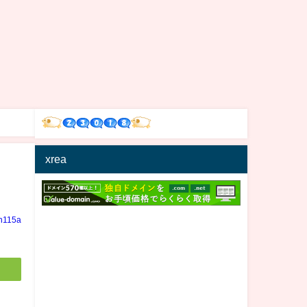
xrea
in115a