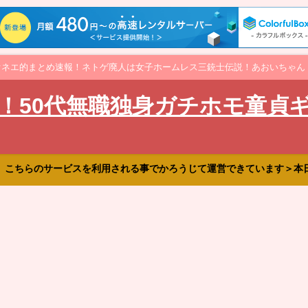
オネエ的まとめ速報！ネトゲ廃人は女子ホームレス三銃士伝説！あおいちゃん
！50代無職独身ガチホモ童貞
、こちらのサービスを利用される事でかろうじて運営できています＞本