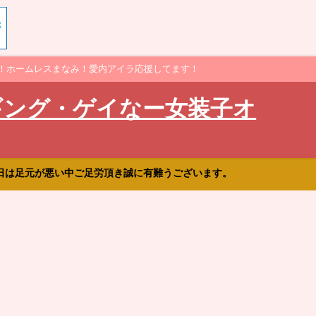
！ホームレスまなみ！愛内アイラ応援してます！
ギング・ゲイなー女装子オ
日は足元が悪い中ご足労頂き誠に有難うございます。