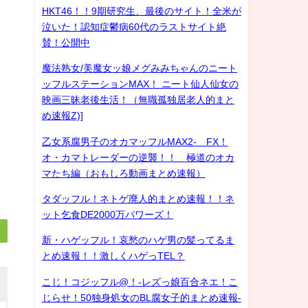
HKT46！！9期研究生、最後のサイト！全米が
泣いた！認知症鬱病60代のラストサイト絶
賛！公開中
魔法熟女/美魔女ッ娘メグみみちゃんのニート
ッフルステーションMAX！ ニート仙人仙女の
映画三昧老後生活！（無職孤独居老人的まと
め速報Z)]
乙女系腐男子のオカマッフルMAX2- FX！
オ・カマトレーダーの逆襲！！ 極道のオカ
マたち編（おもしろ動画まとめ速報）
タダッフル！ネトゲ廃人的まとめ速報！！ネ
ット乞食DE2000万パワーズ！
新・ハゲッフル！哀愁のハゲ男の髪ってるま
とめ速報！！激しくハゲっTEL？
こじ！コジッフル@！-レズっ娘百合ネエ！こ
じらせ！50独身処女のBL腐女子的まとめ速報-