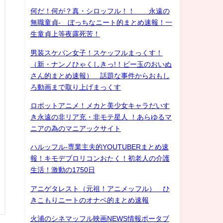
何だ！何が？真・シロッフル！！ 永遠の
無職童貞- ぼっちなニート的まとめ速報！一
生童貞上等夜露死苦！
男装スケバン女子！スケッフルまっくす！
（新・ナンノひゃくしきっ!！ビー玉のおいぬ
さん的まとめ速報） 話題な事件からおもし
ろ動画まで取り上げまっくす
ロボットアニメ！メカと美少女キャラだいす
き永遠の非リア充・非モテ星人 ！あらゆるマ
ニアの為のマニアックサイト
ハルッフル-専業主夫的YOUTUBERまとめ速
報！キモデブロリコンおたく！初老人の介護
生活！激動の1750日
アニゲタレスト（元祖！アニメッフル） ひ
きこもりニートのオナベ的まとめ速報
火浦のシネマッフル映画NEWS情報ポータブ