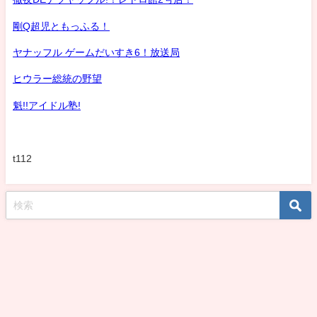
剛Q超児ともっふる！
ヤナッフル ゲームだいすき6！放送局
ヒウラー総統の野望
魁!!アイドル塾!
t112