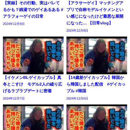
【実録】その行動、実はバレて
【アラサーゲイ】マッチングア
るかも？銭湯でのゲイあるある #
プリで自称モデルイケメンとい
アラフォーゲイの日常
い感じになったけど最悪な展開
になった… 【日常vlog】
2024年12月9日
2024年12月8日
【イケメンBLゲイカップル】真
【14歳差ゲイカップル】韓国か
冬とこすけ モデル2人の繰り広
ら帰国しました配信 #ゲイカッ
げるラブラブデートに密着
プル #韓国
2024年12月7日
2024年12月6日