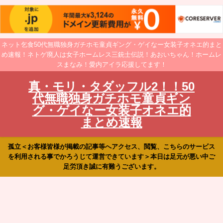
ネット乞食50代無職独身ガチホモ童貞ギング・ゲイなー女装子オネエ的まと
め速報！ネトゲ廃人は女子ホームレス三銃士伝説！あおいちゃん！ホームレ
スまなみ！愛内アイラ応援してます！
真・モリ・タダッフル2！！50
代無職独身ガチホモ童貞ギン
グ・ゲイなー女装子オネエ的
まとめ速報
孤立＜お客様皆様が掲載の記事等へアクセス、閲覧、こちらのサービス
を利用される事でかろうじて運営できています＞本日は足元が悪い中ご
足労頂き誠に有難うございます。