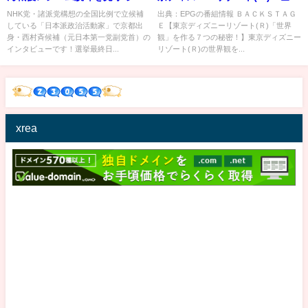
くれ！」参院選最終日インタビ
観」を作る７つの秘密！】…の
NHK党・諸派党構想の全国比例で立候補
出典：EPGの番組情報 ＢＡＣＫＳＴＡＧ
している「日本派政治活動家」で京都出
Ｅ【東京ディズニーリゾート(Ｒ)「世界
ュー！【参院選2022】
番組内容解析まとめ
身・西村斉候補（元日本第一党副党首）の
観」を作る７つの秘密！】東京ディズニー
インタビューです！選挙最終日...
リゾート(Ｒ)の世界観を...
xrea