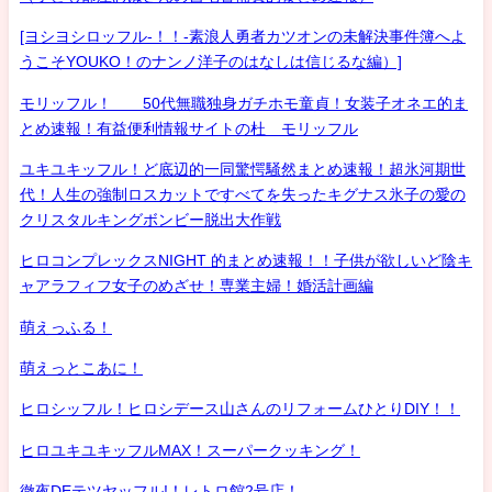
[ヨシヨシロッフル-！！-素浪人勇者カツオンの未解決事件簿へよ
うこそYOUKO！のナンノ洋子のはなしは信じるな編）]
モリッフル！ 50代無職独身ガチホモ童貞！女装子オネエ的ま
とめ速報！有益便利情報サイトの杜 モリッフル
ユキユキッフル！ど底辺的一同驚愕騒然まとめ速報！超氷河期世
代！人生の強制ロスカットですべてを失ったキグナス氷子の愛の
クリスタルキングボンビー脱出大作戦
ヒロコンプレックスNIGHT 的まとめ速報！！子供が欲しいど陰キ
ャアラフィフ女子のめざせ！専業主婦！婚活計画編
萌えっふる！
萌えっとこあに！
ヒロシッフル！ヒロシデース山さんのリフォームひとりDIY！！
ヒロユキユキッフルMAX！スーパークッキング！
徹夜DEテツヤッフル!！レトロ館2号店！