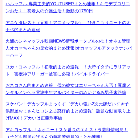
ハルッフル-専業主夫的YOUTUBERまとめ速報！キモデブロリコ
ンおたく！初老人の介護生活！激動の1750日
アニゲタレスト（元祖！アニメッフル） ひきこもりニートのオ
ナベ的まとめ速報
火浦のシネマッフル映画NEWS情報ポータブルの杜！オネエ管理
人オカマちゃんの鬼女的まとめ速報!オカマッフルアタックナンバ
ーハーフ
ユカ・ヨネッフル！初老的まとめ速報！！大帝イタチにラリアッ
ト！害獣神アリ・ガー被害に必殺！パイルドライバー
おネコさん的まとめ速報 僕の彼女はエリーちゃん人形！豆腐メ
ンタルメンヘラ電波中年アルバイターのぬいぐるみ男子末路編
スケバン！デカッフルまっくす（デカい強い2次元嫁だいすき子
供部屋おじさんヒロシ之古惑仔的まとめ速報）話題な動画取り上
げMAX！デカいは正義刑事編
アキヨッフル-！ネオニートスケ番長のエキストラ芸能情報局！
（子ども部屋おばさんの自宅警備員的まとめ速報）