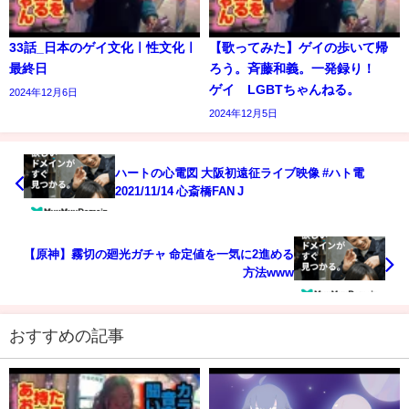
33話_日本のゲイ文化ㅣ性文化ㅣ
【歌ってみた】ゲイの歩いて帰
最終日
ろう。斉藤和義。一発録り！
ゲイ LGBTちゃんねる。
2024年12月6日
2024年12月5日
ハートの心電図 大阪初遠征ライブ映像 #ハト電
2021/11/14 心斎橋FAN J
【原神】霧切の廻光ガチャ 命定値を一気に2進める
方法www
おすすめの記事