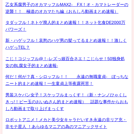
乙女系腐男子のオカマッフルMAX2- FX！オ・カマトレーダーの
逆襲！！ 極道のオカマたち編（おもしろ動画まとめ速報）
タダッフル！ネトゲ廃人的まとめ速報！！ネット乞食DE2000万
パワーズ！
新・ハゲッフル！哀愁のハゲ男の髪ってるまとめ速報！！激しく
ハゲっTEL？
こじ！コジッフル@！-レズっ娘百合ネエ！こじらせ！50独身処
女のBL腐女子的まとめ速報-
何だ！何が？真・シロッフル！！ 永遠の無職童貞- ぼっちな
ニート的まとめ速報！一生童貞上等夜露死苦！
男装スケバン女子！スケッフルまっくす！（新・ナンノひゃくし
きっ!！ビー玉のおいぬさん的まとめ速報） 話題な事件からおも
しろ動画まで取り上げまっくす
ロボットアニメ！メカと美少女キャラだいすき永遠の非リア充・
非モテ星人 ！あらゆるマニアの為のマニアックサイト