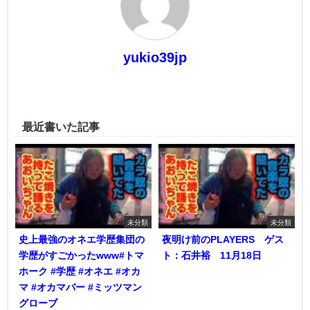
yukio39jp
最近書いた記事
未分類
未分類
史上最強のオネエ学歴集団の
夜明け前のPLAYERS ゲス
学歴がすごかったwww#トマ
ト：石井裕 11月18日
ホーク #学歴 #オネエ #オカ
マ #オカマバー #ミッツマン
グローブ