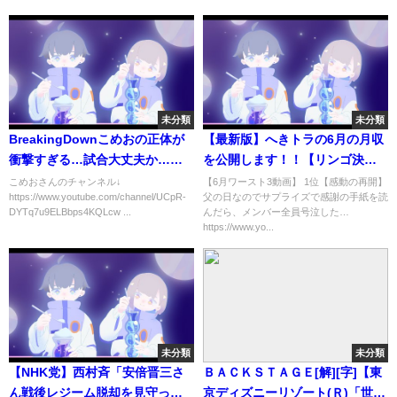
未分類
未分類
BreakingDownこめおの正体が
【最新版】へきトラの6月の月収
衝撃すぎる…試合大丈夫か…
を公開します！！【リンゴ決算
【朝倉未来】
会】
こめおさんのチャンネル↓
【6月ワースト3動画】 1位【感動の再開】
https://www.youtube.com/channel/UCpR-
父の日なのでサプライズで感謝の手紙を読
DYTq7u9ELBbps4KQLcw ...
んだら、メンバー全員号泣した…
https://www.yo...
未分類
未分類
【NHK党】西村斉「安倍晋三さ
ＢＡＣＫＳＴＡＧＥ[解][字]【東
ん戦後レジーム脱却を見守って
京ディズニーリゾート(Ｒ)「世界