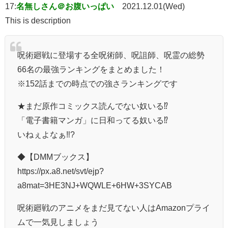
17:
名無しさん＠お腹いっぱい
2021.12.01(Wed)
This is description
呪術廻戦に登場する全呪術師、呪詛師、呪霊の総勢
66名の最強ランキングをまとめました！
※152話までの時点での強さランキングです
★まだ原作コミックス読んでない奴いる⁉
「電子書籍マンガ」に日和ってる奴いる⁉
いねぇよなぁ‼?
◆【DMMブックス】
https://px.a8.net/svt/ejp?
a8mat=3HE3NJ+WQWLE+6HW+3SYCAB
呪術廻戦のアニメをまだ見てない人はAmazonプライ
ムで一気見しましょう