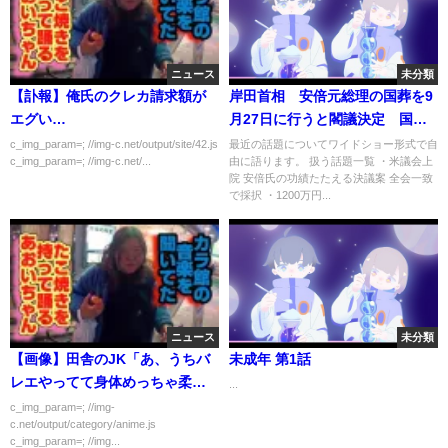
ニュース
未分類
【訃報】俺氏のクレカ請求額が
岸田首相 安倍元総理の国葬を9
エグい…
月27日に行うと閣議決定 国葬
に賛成？反対？それぞれの意見
c_img_param=; //img-c.net/output/site/42.js
最近の話題についてワイドショー形式で自
c_img_param=; //img-c.net/...
由に語ります。 扱う話題一覧 ・米議会上
を検証 統一教会 子供の死亡
院 安倍氏の功績たたえる決議案 全会一致
保険もターゲットに【ベレティ
で採択 ・1200万円...
ショー】
ニュース
未分類
【画像】田舎のJK「あ、うちバ
未成年 第1話
レエやってて身体めっちゃ柔ら
...
かいよ！笑」
c_img_param=; //img-
c.net/output/category/anime.js
c_img_param=; //img...