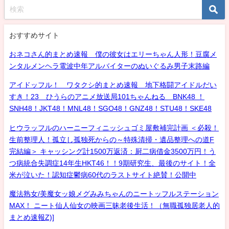
おすすめサイト
おネコさん的まとめ速報 僕の彼女はエリーちゃん人形！豆腐メ
ンタルメンヘラ電波中年アルバイターのぬいぐるみ男子末路編
アイドッフル！ ワタクシ的まとめ速報 地下格闘アイドルだい
すき！23 ひうらのアニメ放送局101ちゃんねる BNK48 ！
SNH48！JKT48！MNL48！SGO48！GNZ48！STU48！SKE48
ヒウラッフルのハーニーフィニッシュゴミ屋敷補完計画 ＜必殺！
生前整理人！孤立し孤独死からの～特殊清掃・遺品整理への道F
完結編＞ キャッシング計1500万返済：厨二病借金3500万円！う
つ病統合失調症14年生HKT46！！9期研究生、最後のサイト！全
米が泣いた！認知症鬱病60代のラストサイト絶賛！公開中
魔法熟女/美魔女ッ娘メグみみちゃんのニートッフルステーション
MAX！ ニート仙人仙女の映画三昧老後生活！（無職孤独居老人的
まとめ速報Z)]