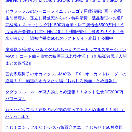
SNH48！JKT48！MNL48！SGO48！GNZ48！STU48！SKE48
ヒウラッフルのハーニーフィニッシュゴミ屋敷補完計画 ＜必殺！
生前整理人！孤立し孤独死からの～特殊清掃・遺品整理への道F
完結編＞ キャッシング計1500万返済：厨二病借金3500万円！う
つ病統合失調症14年生HKT46！！9期研究生、最後のサイト！全
米が泣いた！認知症鬱病60代のラストサイト絶賛！公開中
魔法熟女/美魔女ッ娘メグみみちゃんのニートッフルステーション
MAX！ ニート仙人仙女の映画三昧老後生活！（無職孤独居老人的
まとめ速報Z)]
乙女系腐男子のオカマッフルMAX2- FX！オ・カマトレーダーの
逆襲！！ 極道のオカマたち編（おもしろ動画まとめ速報）
タダッフル！ネトゲ廃人的まとめ速報！！ネット乞食DE2000万
パワーズ！
新・ハゲッフル！哀愁のハゲ男の髪ってるまとめ速報！！激しく
ハゲっTEL？
こじ！コジッフル@！-レズっ娘百合ネエ！こじらせ！50独身処