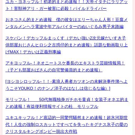
ユカ・ヨネッフル！初老的まとめ速報！！大帝イタチにラリアッ
ト！害獣神アリ・ガー被害に必殺！パイルドライバー
おネコさん的まとめ速報 僕の彼女はエリーちゃん人形！豆腐メ
ンタルメンヘラ電波中年アルバイターのぬいぐるみ男子末路編
スケバン！デカッフルまっくす（デカい強い2次元嫁だいすき子
供部屋おじさんヒロシ之古惑仔的まとめ速報）話題な動画取り上
げMAX！デカいは正義刑事編
アキヨッフル-！ネオニートスケ番長のエキストラ芸能情報局！
（子ども部屋おばさんの自宅警備員的まとめ速報）
[ヨシヨシロッフル-！！-素浪人勇者カツオンの未解決事件簿へよ
うこそYOUKO！のナンノ洋子のはなしは信じるな編）]
モリッフル！ 50代無職独身ガチホモ童貞！女装子オネエ的ま
とめ速報！有益便利情報サイトの杜 モリッフル
ユキユキッフル！ど底辺的一同驚愕騒然まとめ速報！超氷河期世
代！人生の強制ロスカットですべてを失ったキグナス氷子の愛の
クリスタルキングボンビー脱出大作戦