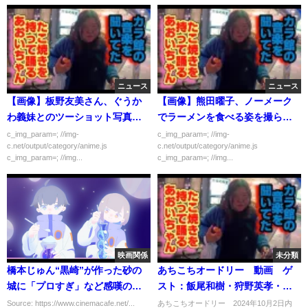
ニュース
ニュース
【画像】板野友美さん、ぐうか
【画像】熊田曜子、ノーメーク
わ義妹とのツーショット写真を
でラーメンを食べる姿を撮られ
公開
てしまう
c_img_param=; //img-
c_img_param=; //img-
c.net/output/category/anime.js
c.net/output/category/anime.js
c_img_param=; //img...
c_img_param=; //img...
映画関係
未分類
橋本じゅん“黒崎”が作った砂の
あちこちオードリー 動画 ゲ
城に「プロすぎ」など感嘆の
スト：飯尾和樹・狩野英孝・鬼
声、石橋蓮司“銀治”の身を案じ
龍院翔 10月2日
Source: https://www.cinemacafe.net/...
あちこちオードリー 2024年10月2日内