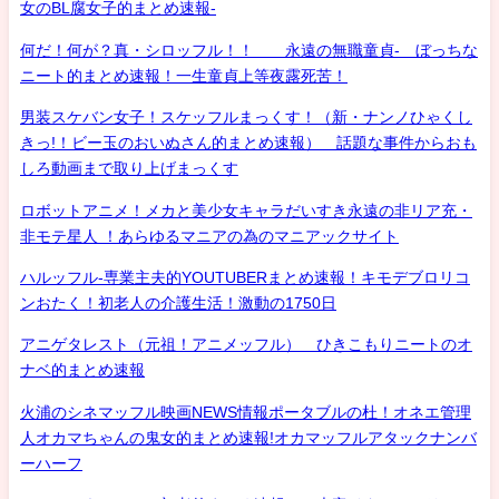
女のBL腐女子的まとめ速報-
何だ！何が？真・シロッフル！！ 永遠の無職童貞- ぼっちな
ニート的まとめ速報！一生童貞上等夜露死苦！
男装スケバン女子！スケッフルまっくす！（新・ナンノひゃくし
きっ!！ビー玉のおいぬさん的まとめ速報） 話題な事件からおも
しろ動画まで取り上げまっくす
ロボットアニメ！メカと美少女キャラだいすき永遠の非リア充・
非モテ星人 ！あらゆるマニアの為のマニアックサイト
ハルッフル-専業主夫的YOUTUBERまとめ速報！キモデブロリコ
ンおたく！初老人の介護生活！激動の1750日
アニゲタレスト（元祖！アニメッフル） ひきこもりニートのオ
ナベ的まとめ速報
火浦のシネマッフル映画NEWS情報ポータブルの杜！オネエ管理
人オカマちゃんの鬼女的まとめ速報!オカマッフルアタックナンバ
ーハーフ