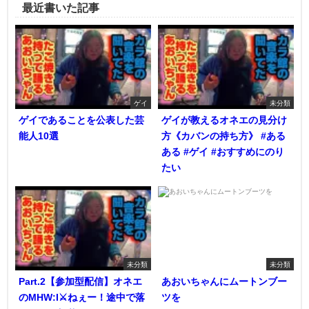
最近書いた記事
ゲイ
未分類
ゲイであることを公表した芸
ゲイが教えるオネエの見分け
能人10選
方《カバンの持ち方》 #ある
ある #ゲイ #おすすめにのり
たい
未分類
未分類
Part.2【参加型配信】オネエ
あおいちゃんにムートンブー
のMHW:I⚔️ねぇー！途中で落
ツを