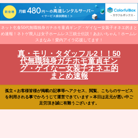
ネット乞食50代無職独身ガチホモ童貞ギング・ゲイなー女装子オネエ的まと
め速報！ネトゲ廃人は女子ホームレス三銃士伝説！あおいちゃん！ホームレ
スまなみ！愛内アイラ応援してます！
真・モリ・タダッフル2！！50
代無職独身ガチホモ童貞ギン
グ・ゲイなー女装子オネエ的
まとめ速報
孤立＜お客様皆様が掲載の記事等へアクセス、閲覧、こちらのサービス
を利用される事でかろうじて運営できています＞本日は足元が悪い中ご
足労頂き誠に有難うございます。