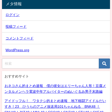
メタ情報
ログイン
投稿フィード
コメントフィード
WordPress.org
おすすめサイト
おネコさん的まとめ速報 僕の彼女はエリーちゃん人形！豆腐メ
ンタルメンヘラ電波中年アルバイターのぬいぐるみ男子末路編
アイドッフル！ ワタクシ的まとめ速報 地下格闘アイドルだい
すき！23 ひうらのアニメ放送局101ちゃんねる BNK48 ！