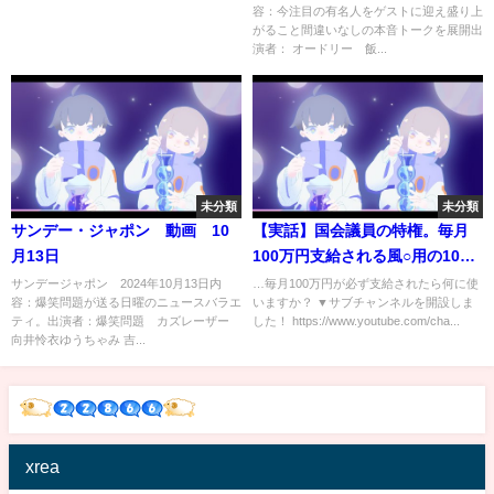
容：今注目の有名人をゲストに迎え盛り上
る投稿も多数…「＃家族募集し
がること間違いなしの本音トークを展開出
ます」7話
演者： オードリー 飯...
未分類
未分類
サンデー・ジャポン 動画 10
【実話】国会議員の特権。毎月
月13日
100万円支給される風○用の100
万円…使用用途不明の「文書通
サンデージャポン 2024年10月13日内
…毎月100万円が必ず支給されたら何に使
容：爆笑問題が送る日曜のニュースバラエ
いますか？ ▼サブチャンネルを開設しま
信交通滞在費」に立法コンサル
ティ。出演者：爆笑問題 カズレーザー
した！ https://www.youtube.com/cha...
タントがメス
向井怜衣ゆうちゃみ 吉...
xrea