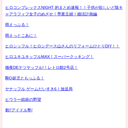
ヒロコンプレックスNIGHT 的まとめ速報！！子供が欲しいど陰キ
ャアラフィフ女子のめざせ！専業主婦！婚活計画編
萌えっふる！
萌えっとこあに！
ヒロシッフル！ヒロシデース山さんのリフォームひとりDIY！！
ヒロユキユキッフルMAX！スーパークッキング！
徹夜DEテツヤッフル!！レトロ館2号店！
剛Q超児ともっふる！
ヤナッフル ゲームだいすき6！放送局
ヒウラー総統の野望
魁!!アイドル塾!