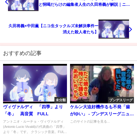
と恫喝だらけの編集者人生の久田将義が解説｜ニュ
ースサイトTABLO
久田将義×中田薫【ニコ生タックルズ未解決事件ー
消えた殺人者たち】
おすすめの記事
未分類
ブンデスリーグ
ヴィヴァルディ 「四季」より
ケルン大迫好機作るも不発「歯
「冬」 高音質 FULL
がゆい」 - ブンデスリーグニュー
ス
アントニオ・ルーチョ・ヴィヴァルディ
このサイトの記事を見る...
(Antonio Lucio Vivaldi)の代表曲の「四季」
より「冬」です。 クラシック音楽。FUL...