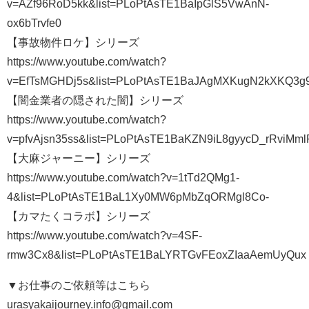
v=AZf96RoD5kk&list=PLoPtAsTE1BaIpGlS5VwAnN-
ox6bTrvfe0
【事故物件ロケ】シリーズ
https://www.youtube.com/watch?
v=EfTsMGHDj5s&list=PLoPtAsTE1BaJAgMXKugN2kXKQ3g
【闇金業者の隠された闇】シリーズ
https://www.youtube.com/watch?
v=pfvAjsn35ss&list=PLoPtAsTE1BaKZN9iL8gyycD_rRviMm
【大麻ジャーニー】シリーズ
https://www.youtube.com/watch?v=1tTd2QMg1-
4&list=PLoPtAsTE1BaL1Xy0MW6pMbZqORMgl8Co-
【カマたくコラボ】シリーズ
https://www.youtube.com/watch?v=4SF-
rmw3Cx8&list=PLoPtAsTE1BaLYRTGvFEoxZIaaAemUyQux
▼お仕事のご依頼等はこちら
urasyakaijourney.info@gmail.com