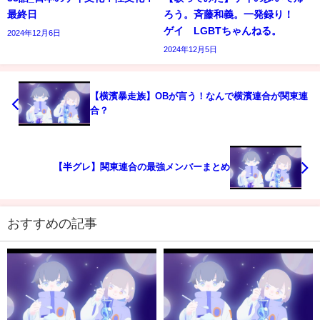
最終日
ろう。斉藤和義。一発録り！
ゲイ LGBTちゃんねる。
2024年12月6日
2024年12月5日
【横濱暴走族】OBが言う！なんで横濱連合が関東連
合？
【半グレ】関東連合の最強メンバーまとめ
おすすめの記事