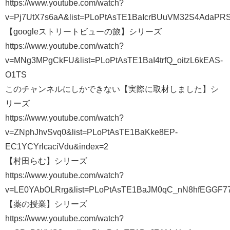
https://www.youtube.com/watch?
v=Pj7UtX7s6aA&list=PLoPtAsTE1BaIcrBUuVM32S4AdaPR
【googleストリートビューの旅】シリーズ
https://www.youtube.com/watch?
v=MNg3MPgCkFU&list=PLoPtAsTE1BaI4trfQ_oitzL6kEAS-
O1TS
このチャンネルにしかできない【実際に取材しました】シ
リーズ
https://www.youtube.com/watch?
v=ZNphJhvSvq0&list=PLoPtAsTE1BaKke8EP-
EC1YCYrlcaciVdu&index=2
【村田らむ】シリーズ
https://www.youtube.com/watch?
v=LE0YAbOLRrg&list=PLoPtAsTE1BaJM0qC_nN8hfEGGF7
【薬の授業】シリーズ
https://www.youtube.com/watch?