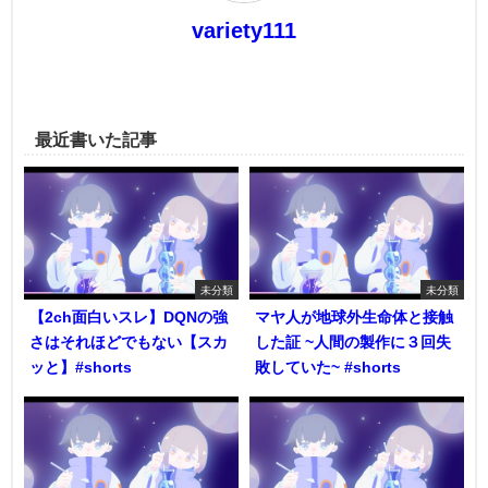
variety111
最近書いた記事
未分類
未分類
【2ch面白いスレ】DQNの強
マヤ人が地球外生命体と接触
さはそれほどでもない【スカ
した証 ~人間の製作に３回失
ッと】#shorts
敗していた~ #shorts