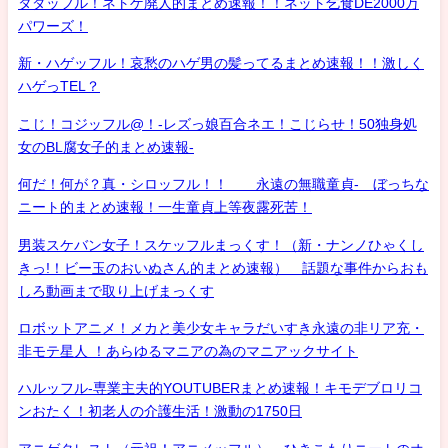
タダッフル！ネトゲ廃人的まとめ速報！！ネット乞食DE2000万
パワーズ！
新・ハゲッフル！哀愁のハゲ男の髪ってるまとめ速報！！激しく
ハゲっTEL？
こじ！コジッフル@！-レズっ娘百合ネエ！こじらせ！50独身処
女のBL腐女子的まとめ速報-
何だ！何が？真・シロッフル！！ 永遠の無職童貞- ぼっちな
ニート的まとめ速報！一生童貞上等夜露死苦！
男装スケバン女子！スケッフルまっくす！（新・ナンノひゃくし
きっ!！ビー玉のおいぬさん的まとめ速報） 話題な事件からおも
しろ動画まで取り上げまっくす
ロボットアニメ！メカと美少女キャラだいすき永遠の非リア充・
非モテ星人 ！あらゆるマニアの為のマニアックサイト
ハルッフル-専業主夫的YOUTUBERまとめ速報！キモデブロリコ
ンおたく！初老人の介護生活！激動の1750日