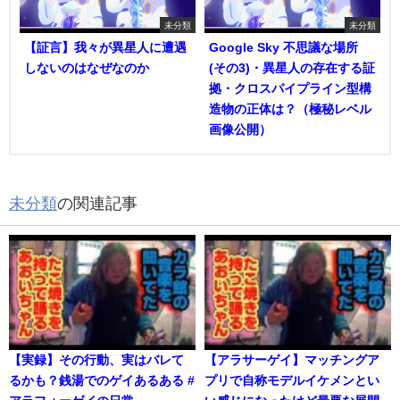
未分類
未分類
【証言】我々が異星人に遭遇
Google Sky 不思議な場所
しないのはなぜなのか
(その3)・異星人の存在する証
拠・クロスパイプライン型構
造物の正体は？（極秘レベル
画像公開）
未分類
の関連記事
【実録】その行動、実はバレて
【アラサーゲイ】マッチングア
るかも？銭湯でのゲイあるある #
プリで自称モデルイケメンとい