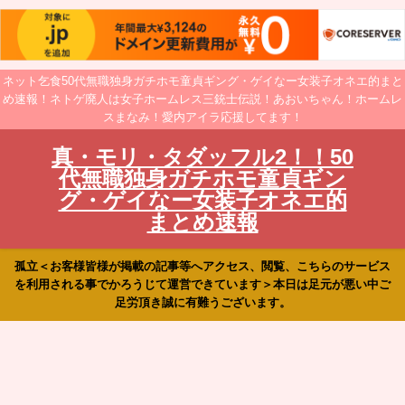
ネット乞食50代無職独身ガチホモ童貞ギング・ゲイなー女装子オネエ的まと
め速報！ネトゲ廃人は女子ホームレス三銃士伝説！あおいちゃん！ホームレ
スまなみ！愛内アイラ応援してます！
真・モリ・タダッフル2！！50
代無職独身ガチホモ童貞ギン
グ・ゲイなー女装子オネエ的
まとめ速報
孤立＜お客様皆様が掲載の記事等へアクセス、閲覧、こちらのサービス
を利用される事でかろうじて運営できています＞本日は足元が悪い中ご
足労頂き誠に有難うございます。