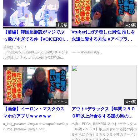
未分類
未分類
【前編】韓国起源説がマジでぶ
Vtuberにガチ恋した男性 推しを
っ飛びすぎてる件【VOICEROID
永遠に愛する方法 #アベプラ
解説】
#shorts
後編はこちら！
----------------------------------------------------
→https://youtu.be/KC0F5q_pa9Q チャンネ
------- #Vtuber #ガ...
ル登録はこちら→https://bit.ly/2ZPY2e...
ニュース
未分類
【画像】イーロン・マスクのス
アウト×デラックス【年間２５０
マホのアプリｗｗｗｗｗ
０軒以上外食をする謎の男の食
生活に迫る】[字]…の番組内容解
c_img_param=; //img-c.net/output/site/42.js
出典：EPGの番組情報 アウト×デラックス
c_img_param=; //img-c.net/...
【年間２５００軒以上外食をする謎の男の
析まとめ
食生活に迫る】２万６０００杯のラーメン
を食べた男のおすすめナ...