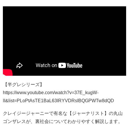
【半グレシリーズ】
https://www.youtube.com/watch?v=37E_kugW-
lI&list=PLoPtAsTE1BaL63IRYVDRsIBQGPWTw8dQD
クレイジージャーニーで有名な【ジャーナリスト】の丸山
ゴンザレスが、裏社会についてわかりやすく解説します。