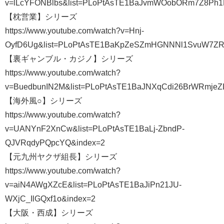
v=lLcYFONBlbs&list=PLoPtAsTE1BaJvmWOobORm7Z8Ph1
【枕営業】シリーズ
https://www.youtube.com/watch?v=Hnj-
OyfD6Ug&list=PLoPtAsTE1BaKpZeSZmHGNNNl1SvuW7Z
【裏ギャンブル・カジノ】シリーズ
https://www.youtube.com/watch?
v=BuedbunIN2M&list=PLoPtAsTE1BaJNXqCdi26BrWRmjeZ
【海外風○】シリーズ
https://www.youtube.com/watch?
v=UANYnF2XnCw&list=PLoPtAsTE1BaLj-ZbndP-
QJVRqdyPQpcYQ&index=2
【元九州ヤクザ組長】シリーズ
https://www.youtube.com/watch?
v=aiN4AWgXZcE&list=PLoPtAsTE1BaJiPn21JU-
WXjC_IlGQxf1o&index=2
【大阪・西成】シリーズ