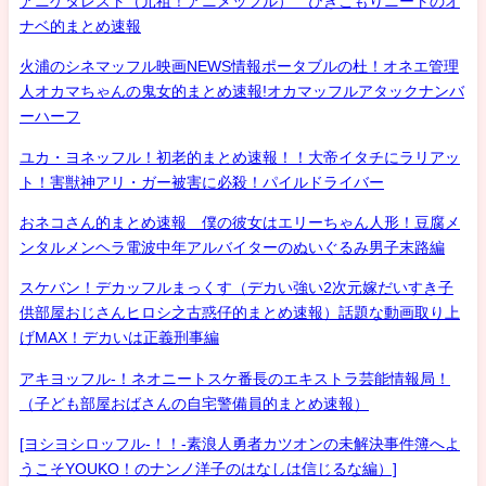
アニゲタレスト（元祖！アニメッフル） ひきこもりニートのオ
ナベ的まとめ速報
火浦のシネマッフル映画NEWS情報ポータブルの杜！オネエ管理
人オカマちゃんの鬼女的まとめ速報!オカマッフルアタックナンバ
ーハーフ
ユカ・ヨネッフル！初老的まとめ速報！！大帝イタチにラリアッ
ト！害獣神アリ・ガー被害に必殺！パイルドライバー
おネコさん的まとめ速報 僕の彼女はエリーちゃん人形！豆腐メ
ンタルメンヘラ電波中年アルバイターのぬいぐるみ男子末路編
スケバン！デカッフルまっくす（デカい強い2次元嫁だいすき子
供部屋おじさんヒロシ之古惑仔的まとめ速報）話題な動画取り上
げMAX！デカいは正義刑事編
アキヨッフル-！ネオニートスケ番長のエキストラ芸能情報局！
（子ども部屋おばさんの自宅警備員的まとめ速報）
[ヨシヨシロッフル-！！-素浪人勇者カツオンの未解決事件簿へよ
うこそYOUKO！のナンノ洋子のはなしは信じるな編）]