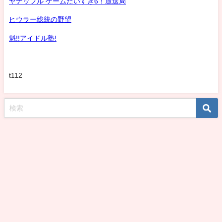
ヤナッフル ゲームだいすき6！放送局
ヒウラー総統の野望
魁!!アイドル塾!
t112