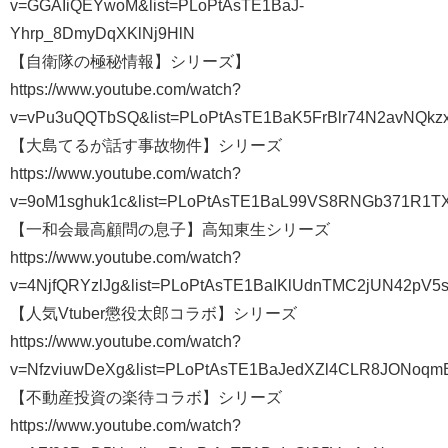
v=GGAIiQEYwoM&list=PLoPtAsTE1BaJ-
Yhrp_8DmyDqXKlNj9HlN
【自衛隊の極秘情報】シリーズ】
https://www.youtube.com/watch?
v=vPu3uQQTbSQ&list=PLoPtAsTE1BaK5FrBlr74N2avNQk
【大島てるが話す事故物件】シリーズ
https://www.youtube.com/watch?
v=9oM1sghuk1c&list=PLoPtAsTE1BaL99VS8RNGb371R1T
【一和会最高顧問の息子】高知東生シリーズ
https://www.youtube.com/watch?
v=4NjfQRYzlJg&list=PLoPtAsTE1BaIKlUdnTMC2jUN42pV5
【人気Vtuber懲役太郎コラボ】シリーズ
https://www.youtube.com/watch?
v=NfzviuwDeXg&list=PLoPtAsTE1BaJedXZl4CLR8JONoqm
【不動産投資の楽待コラボ】シリーズ
https://www.youtube.com/watch?