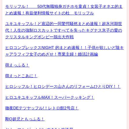
モリッフル！ 50代無職独身ガチホモ童貞！女装子オネエ的ま
とめ速報！有益便利情報サイトの杜 モリッフル
ユキユキッフル！ど底辺的一同驚愕騒然まとめ速報！超氷河期世
代！人生の強制ロスカットですべてを失ったキグナス氷子の愛の
クリスタルキングボンビー脱出大作戦
ヒロコンプレックスNIGHT 的まとめ速報！！子供が欲しいど陰キ
ャアラフィフ女子のめざせ！専業主婦！婚活計画編
萌えっふる！
萌えっとこあに！
ヒロシッフル！ヒロシデース山さんのリフォームひとりDIY！！
ヒロユキユキッフルMAX！スーパークッキング！
徹夜DEテツヤッフル!！レトロ館2号店！
剛Q超児ともっふる！