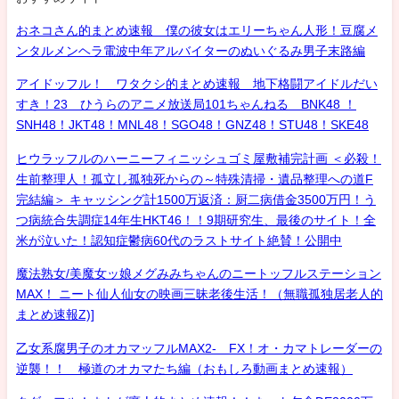
おネコさん的まとめ速報 僕の彼女はエリーちゃん人形！豆腐メ
ンタルメンヘラ電波中年アルバイターのぬいぐるみ男子末路編
アイドッフル！ ワタクシ的まとめ速報 地下格闘アイドルだい
すき！23 ひうらのアニメ放送局101ちゃんねる BNK48 ！
SNH48！JKT48！MNL48！SGO48！GNZ48！STU48！SKE48
ヒウラッフルのハーニーフィニッシュゴミ屋敷補完計画 ＜必殺！
生前整理人！孤立し孤独死からの～特殊清掃・遺品整理への道F
完結編＞ キャッシング計1500万返済：厨二病借金3500万円！う
つ病統合失調症14年生HKT46！！9期研究生、最後のサイト！全
米が泣いた！認知症鬱病60代のラストサイト絶賛！公開中
魔法熟女/美魔女ッ娘メグみみちゃんのニートッフルステーション
MAX！ ニート仙人仙女の映画三昧老後生活！（無職孤独居老人的
まとめ速報Z)]
乙女系腐男子のオカマッフルMAX2- FX！オ・カマトレーダーの
逆襲！！ 極道のオカマたち編（おもしろ動画まとめ速報）