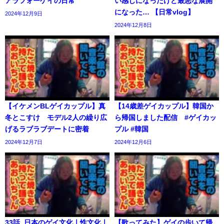
アラフォーゲイの日常
い感じになったけど最悪な展開
になった… 【日常vlog】
2024年12月9日
2024年12月8日
【イケメンBLゲイカップル】真
【14歳差ゲイカップル】韓国か
冬とこすけ モデル2人の繰り広
ら帰国しました配信 #ゲイカッ
げるラブラブデートに密着
プル #韓国
2024年12月7日
2024年12月6日
33話_日本のゲイ文化ㅣ性文化ㅣ
【歌ってみた】ゲイの歩いて帰