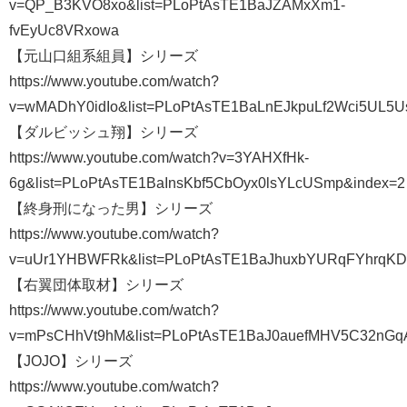
v=QP_B3KVO8xo&list=PLoPtAsTE1BaJZAMxXm1-
fvEyUc8VRxowa
【元山口組系組員】シリーズ
https://www.youtube.com/watch?
v=wMADhY0idIo&list=PLoPtAsTE1BaLnEJkpuLf2Wci5UL5
【ダルビッシュ翔】シリーズ
https://www.youtube.com/watch?v=3YAHXfHk-
6g&list=PLoPtAsTE1BaInsKbf5CbOyx0lsYLcUSmp&index=2
【終身刑になった男】シリーズ
https://www.youtube.com/watch?
v=uUr1YHBWFRk&list=PLoPtAsTE1BaJhuxbYURqFYhrqK
【右翼団体取材】シリーズ
https://www.youtube.com/watch?
v=mPsCHhVt9hM&list=PLoPtAsTE1BaJ0auefMHV5C32nGq
【JOJO】シリーズ
https://www.youtube.com/watch?