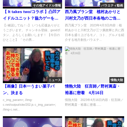
その他アイドル情報
バラエティ動画
【 It takes two/コラボ 】凸凹ア
西乃風ブラン堂 植村あかりと
イドルユニット？協力ゲーをす
川村文乃が西日本各地のご当地
る男性VTuber【 飛凪カイト/蒼
ブランドを発掘 4月3日
【↓確認してね！↓】 いつも応援ありがと
西乃風ブラン堂 2023年4月3日内容：植
うございます。 チャンネル登録、goodボ
村あかりと川村文乃が三ツ廣政輝と共に西
空陽色/Saphir/VTuber 】
タン、よろしくお願いします！ 【今日の
日本を盛り上げるモノ、コト、グルメを紹
ひとこと】 「その男...
介する地方創生バラエテ...
ニュース
情熱大陸
【画像】日本一うまい菓子パ
情熱大陸 狂言師／野村萬斎・
ン、決まる
裕基に密着 4月16日
c_img_param=; //img-
情熱大陸 2023年4月16日内容：狂言師／
c.net/output/site/202.js c_img_param=;
野村萬斎・裕基に密着......
//img-c.net...