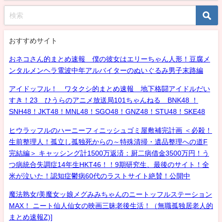
おすすめサイト
おネコさん的まとめ速報 僕の彼女はエリーちゃん人形！豆腐メ
ンタルメンヘラ電波中年アルバイターのぬいぐるみ男子末路編
アイドッフル！ ワタクシ的まとめ速報 地下格闘アイドルだい
すき！23 ひうらのアニメ放送局101ちゃんねる BNK48 ！
SNH48！JKT48！MNL48！SGO48！GNZ48！STU48！SKE48
ヒウラッフルのハーニーフィニッシュゴミ屋敷補完計画 ＜必殺！
生前整理人！孤立し孤独死からの～特殊清掃・遺品整理への道F
完結編＞ キャッシング計1500万返済：厨二病借金3500万円！う
つ病統合失調症14年生HKT46！！9期研究生、最後のサイト！全
米が泣いた！認知症鬱病60代のラストサイト絶賛！公開中
魔法熟女/美魔女ッ娘メグみみちゃんのニートッフルステーション
MAX！ ニート仙人仙女の映画三昧老後生活！（無職孤独居老人的
まとめ速報Z)]