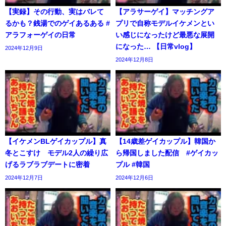
【実録】その行動、実はバレて
【アラサーゲイ】マッチングア
るかも？銭湯でのゲイあるある #
プリで自称モデルイケメンとい
アラフォーゲイの日常
い感じになったけど最悪な展開
になった… 【日常vlog】
2024年12月9日
2024年12月8日
【イケメンBLゲイカップル】真
【14歳差ゲイカップル】韓国か
冬とこすけ モデル2人の繰り広
ら帰国しました配信 #ゲイカッ
げるラブラブデートに密着
プル #韓国
2024年12月7日
2024年12月6日