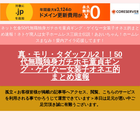
ネット乞食50代無職独身ガチホモ童貞ギング・ゲイなー女装子オネエ的まと
め速報！ネトゲ廃人は女子ホームレス三銃士伝説！あおいちゃん！ホームレ
スまなみ！愛内アイラ応援してます！
真・モリ・タダッフル2！！50
代無職独身ガチホモ童貞ギン
グ・ゲイなー女装子オネエ的
まとめ速報
孤立＜お客様皆様が掲載の記事等へアクセス、閲覧、こちらのサービス
を利用される事でかろうじて運営できています＞本日は足元が悪い中ご
足労頂き誠に有難うございます。