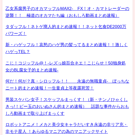
乙女系腐男子のオカマッフルMAX2- FX！オ・カマトレーダーの
逆襲！！ 極道のオカマたち編（おもしろ動画まとめ速報）
タダッフル！ネトゲ廃人的まとめ速報！！ネット乞食DE2000万
パワーズ！
新・ハゲッフル！哀愁のハゲ男の髪ってるまとめ速報！！激しく
ハゲっTEL？
こじ！コジッフル@！-レズっ娘百合ネエ！こじらせ！50独身処
女のBL腐女子的まとめ速報-
何だ！何が？真・シロッフル！！ 永遠の無職童貞- ぼっちな
ニート的まとめ速報！一生童貞上等夜露死苦！
男装スケバン女子！スケッフルまっくす！（新・ナンノひゃくし
きっ!！ビー玉のおいぬさん的まとめ速報） 話題な事件からおも
しろ動画まで取り上げまっくす
ロボットアニメ！メカと美少女キャラだいすき永遠の非リア充・
非モテ星人 ！あらゆるマニアの為のマニアックサイト