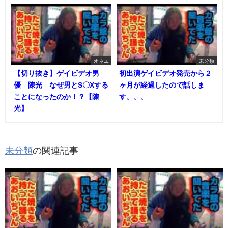
オネエ
未分類
【切り抜き】ゲイビデオ男
初出演ゲイビデオ発売から２
優 陳光 なぜ男とS〇Xする
ヶ月が経過したので話しま
ことになったのか！？【陳
す、、、
光】
未分類
の関連記事