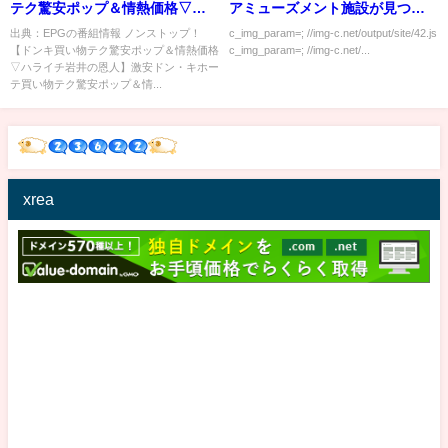
テク驚安ポップ＆情熱価格▽ハ
アミューズメント施設が見つか
ライチ岩井の恩人】[字][デ]…の
るｗｗｗｗｗ
出典：EPGの番組情報 ノンストップ！
c_img_param=; //img-c.net/output/site/42.js
【ドンキ買い物テク驚安ポップ＆情熱価格
c_img_param=; //img-c.net/...
番組内容解析まとめ
▽ハライチ岩井の恩人】激安ドン・キホー
テ買い物テク驚安ポップ＆情...
xrea