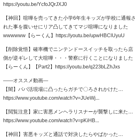
https://youtu.be/YcfoJQrJXJ0​
【神回】喧嘩を売ってきた小学6年生キッズが学校に通報さ
れた事を腹いせにリア凸してきてマジ喧嘩になりました
wwwwww【らーくん】https://youtu.be/upwHBClUyuU​
【削除覚悟】確率機でニンテンドースイッチを取ったら店
側が逆ギレして大喧嘩・・・警察に行くことになりました
【らーくん】【Part2】https://youtu.be/q223bLZhJxs​
——オススメ動画—
【闇】パパ活現場に凸ったらガチで〇ろされかけた…
https://www.youtube.com/watch?v=JUeWj...​
【閲覧注意】家に害悪メンヘラリスナーが襲撃しに来た…
https://www.youtube.com/watch?v=pKiHB...​
【神回】害悪キッズと通話で対決したらやばかった…