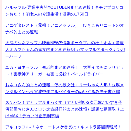
ハルッフル-専業主夫的YOUTUBERまとめ速報！キモデブロリコ
ンおたく！初老人の介護生活！激動の1750日
アニゲタレスト（元祖！アニメッフル） ひきこもりニートのオ
ナベ的まとめ速報
火浦のシネマッフル映画NEWS情報ポータブルの杜！オネエ管理
人オカマちゃんの鬼女的まとめ速報!オカマッフルアタックナンバ
ーハーフ
ユカ・ヨネッフル！初老的まとめ速報！！大帝イタチにラリアッ
ト！害獣神アリ・ガー被害に必殺！パイルドライバー
おネコさん的まとめ速報 僕の彼女はエリーちゃん人形！豆腐メ
ンタルメンヘラ電波中年アルバイターのぬいぐるみ男子末路編
スケバン！デカッフルまっくす（デカい強い2次元嫁だいすき子
供部屋おじさんヒロシ之古惑仔的まとめ速報）話題な動画取り上
げMAX！デカいは正義刑事編
アキヨッフル-！ネオニートスケ番長のエキストラ芸能情報局！