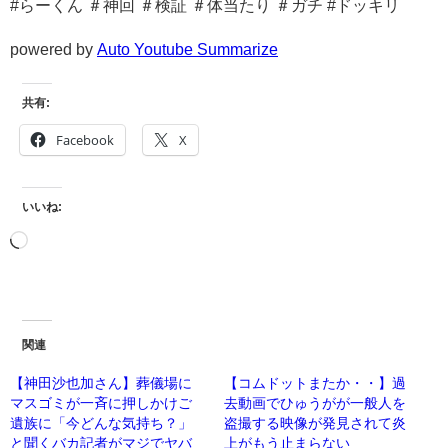
#らーくん​ ＃神回​ ＃検証​ ＃体当たり​ ＃ガチ​ #ドッキリ
powered by
Auto Youtube Summarize
共有:
Facebook
X
いいね:
関連
【神田沙也加さん】葬儀場に
【コムドットまたか・・】過
マスゴミが一斉に押しかけご
去動画でひゅうがが一般人を
遺族に「今どんな気持ち？」
盗撮する映像が発見されて炎
と聞くバカ記者がマジでヤバ
上がもう止まらない