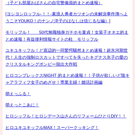
（子ども部屋おばさんの自宅警備員的まとめ速報）
[ヨシヨシロッフル-！！-素浪人勇者カツオンの未解決事件簿へよ
うこそYOUKO！のナンノ洋子のはなしは信じるな編）]
モリッフル！ 50代無職独身ガチホモ童貞！女装子オネエ的ま
とめ速報！有益便利情報サイトの杜 モリッフル
ユキユキッフル！ど底辺的一同驚愕騒然まとめ速報！超氷河期世
代！人生の強制ロスカットですべてを失ったキグナス氷子の愛の
クリスタルキングボンビー脱出大作戦
ヒロコンプレックスNIGHT 的まとめ速報！！子供が欲しいど陰キ
ャアラフィフ女子のめざせ！専業主婦！婚活計画編
萌えっふる！
萌えっとこあに！
ヒロシッフル！ヒロシデース山さんのリフォームひとりDIY！！
ヒロユキユキッフルMAX！スーパークッキング！