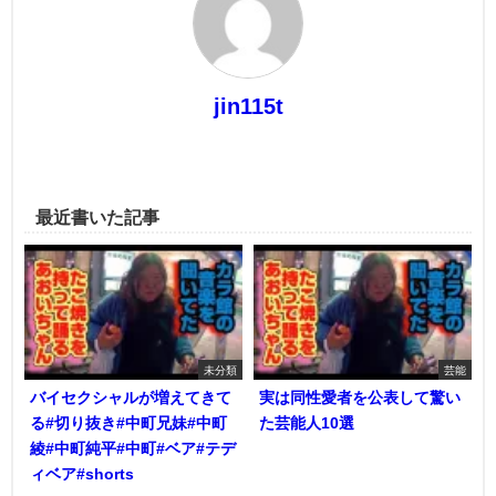
jin115t
最近書いた記事
未分類
芸能
バイセクシャルが増えてきて
実は同性愛者を公表して驚い
る#切り抜き#中町兄妹#中町
た芸能人10選
綾#中町純平#中町#ベア#テデ
ィベア#shorts