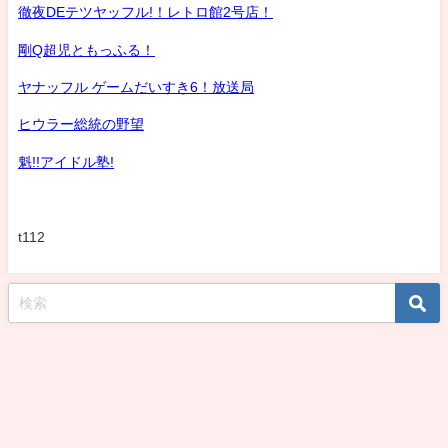
徹夜DEテツヤッフル!！レトロ館2号店！
剛Q超児ともっふる！
ヤナッフル ゲームだいすき6！放送局
ヒウラー総統の野望
魁!!アイドル塾!
t112