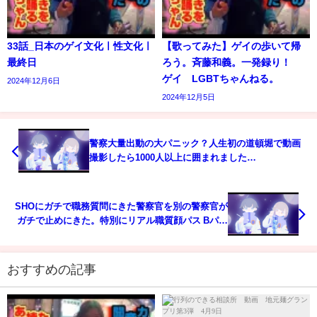
33話_日本のゲイ文化ㅣ性文化ㅣ
【歌ってみた】ゲイの歩いて帰
最終日
ろう。斉藤和義。一発録り！
ゲイ LGBTちゃんねる。
2024年12月6日
2024年12月5日
警察大量出動の大パニック？人生初の道頓堀で動画
撮影したら1000人以上に囲まれました…
SHOにガチで職務質問にきた警察官を別の警察官が
ガチで止めにきた。特別にリアル職質顔パス Bパタ
ーンをお見せします。
おすすめの記事