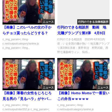
ニュース
行列のできる法律相談所
【画像】このレベルの女の子か
行列のできる相談所 動画 地
らチョコ貰ったらどうする？
元麺グランプリ第3弾 4月9日
c_img_param=; //img-
行列のできる相談所 2023年4月9日内
c.net/output/category/anime.js
容：いま全国の麺が熱い！地元麺グランプ
c_img_param=; //img...
リ第3弾出演者：東野幸治 村野武範、西
野七瀬森崎ウィン、SUS...
ニュース
ニュース
【画像】薄着の女性をじろじろ
【画像】Hotto Mottoで一番旨い
見る男の「見るハラ」がヤバ過
この弁当ｗｗｗｗｗ
ぎるｗｗｗｗｗ
c_img_param=; //img-
c_img_param=; //img-
c.net/output/site/202.js c_img_param=;
c.net/output/category/anime.js