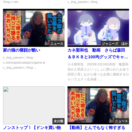
//img-c.net...
c_img_param=; //img...
ニュース
ジャニーズ ほか
家の猫の寝顔が酷い
カネ梨和也 動画 さらば森田
＆ＢＫＢと100均グッズでキャン
c_img_param=; //img-
c.net/output/category/game.js
プ・後編 3月24日
カネ梨和也 2023年3月24日内容：亀梨和
c_img_param=; //img-...
也が人気芸人といっしょに限られたお金で
四苦八苦しながら様々な企画に挑戦するロ
ケバラエティ出演者：...
未分類
ニュース
ノンストップ！【ドンキ買い物
【動画】とんでもなく怖すぎる