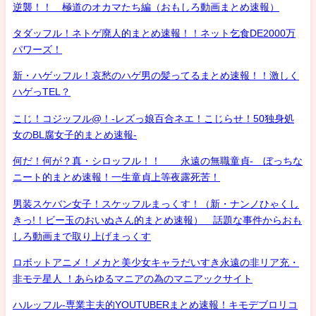
逆襲！！ 極道のオカマたち編（おもしろ動画まとめ速報）
タダッフル！ネトゲ廃人的まとめ速報！！ネット乞食DE2000万
パワーズ！
新・ハゲッフル！哀愁のハゲ男の髪ってるまとめ速報！！激しく
ハゲっTEL？
こじ！コジッフル@！-レズっ娘百合ネエ！こじらせ！50独身処
女のBL腐女子的まとめ速報-
何だ！何が？真・シロッフル！！ 永遠の無職童貞- ぼっちな
ニート的まとめ速報！一生童貞上等夜露死苦！
男装スケバン女子！スケッフルまっくす！（新・ナンノひゃくし
きっ!！ビー玉のおいぬさん的まとめ速報） 話題な事件からおも
しろ動画まで取り上げまっくす
ロボットアニメ！メカと美少女キャラだいすき永遠の非リア充・
非モテ星人 ！あらゆるマニアの為のマニアックサイト
ハルッフル-専業主夫的YOUTUBERまとめ速報！キモデブロリコ