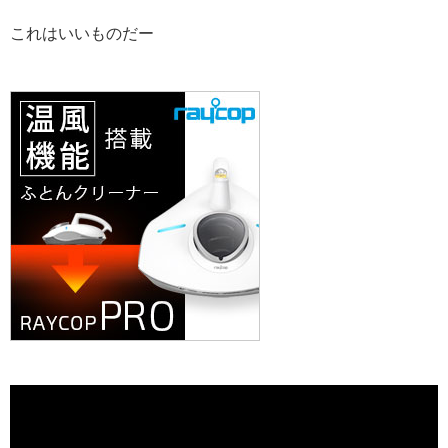
これはいいものだー