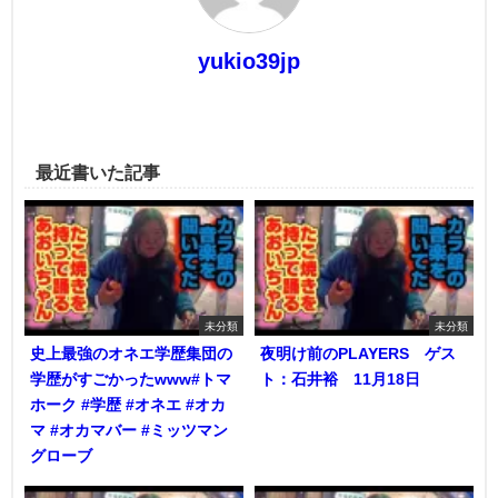
yukio39jp
最近書いた記事
未分類
未分類
史上最強のオネエ学歴集団の
夜明け前のPLAYERS ゲス
学歴がすごかったwww#トマ
ト：石井裕 11月18日
ホーク #学歴 #オネエ #オカ
マ #オカマバー #ミッツマン
グローブ