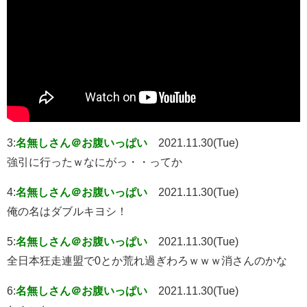
3:
名無しさん＠お腹いっぱい
2021.11.30(Tue)
強引に行ったｗなにがっ・・ってか
4:
名無しさん＠お腹いっぱい
2021.11.30(Tue)
俺の名はダブルキヨシ！
5:
名無しさん＠お腹いっぱい
2021.11.30(Tue)
全日本狂走連盟で0とか荒れ過ぎわろｗｗｗ消さんのかな
6:
名無しさん＠お腹いっぱい
2021.11.30(Tue)