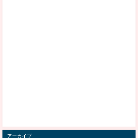
アーカイブ