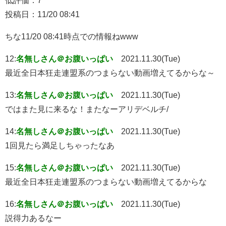
低評価：7
投稿日：11/20 08:41
ちな11/20 08:41時点での情報ねwww
12:
名無しさん＠お腹いっぱい
2021.11.30(Tue)
最近全日本狂走連盟系のつまらない動画増えてるからな～
13:
名無しさん＠お腹いっぱい
2021.11.30(Tue)
ではまた見に来るな！またなーアリデベルチ/
14:
名無しさん＠お腹いっぱい
2021.11.30(Tue)
1回見たら満足しちゃったなあ
15:
名無しさん＠お腹いっぱい
2021.11.30(Tue)
最近全日本狂走連盟系のつまらない動画増えてるからな
16:
名無しさん＠お腹いっぱい
2021.11.30(Tue)
説得力あるなー