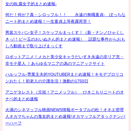
女のBL腐女子的まとめ速報-
何だ！何が？真・シロッフル！！ 永遠の無職童貞- ぼっちな
ニート的まとめ速報！一生童貞上等夜露死苦！
男装スケバン女子！スケッフルまっくす！（新・ナンノひゃくし
きっ!！ビー玉のおいぬさん的まとめ速報） 話題な事件からおも
しろ動画まで取り上げまっくす
ロボットアニメ！メカと美少女キャラだいすき永遠の非リア充・
非モテ星人 ！あらゆるマニアの為のマニアックサイト
ハルッフル-専業主夫的YOUTUBERまとめ速報！キモデブロリコ
ンおたく！初老人の介護生活！激動の1750日
アニゲタレスト（元祖！アニメッフル） ひきこもりニートのオ
ナベ的まとめ速報
火浦のシネマッフル映画NEWS情報ポータブルの杜！オネエ管理
人オカマちゃんの鬼女的まとめ速報!オカマッフルアタックナンバ
ーハーフ