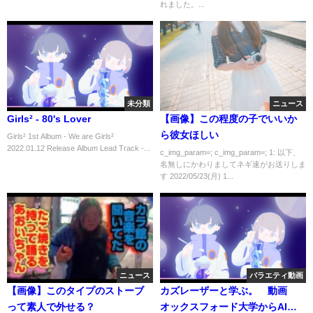
れました。...
未分類
ニュース
Girls² - 80's Lover
【画像】この程度の子でいいか
ら彼女ほしい
Girls² 1st Album - We are Girls²
2022.01.12 Release Album Lead Track -...
c_img_param=; c_img_param=; 1: 以下、
名無しにかわりましてネギ速がお送りしま
す 2022/05/23(月) 1...
ニュース
バラエティ動画
【画像】このタイプのストーブ
カズレーザーと学ぶ。 動画
って素人で外せる？
オックスフォード大学からAIの