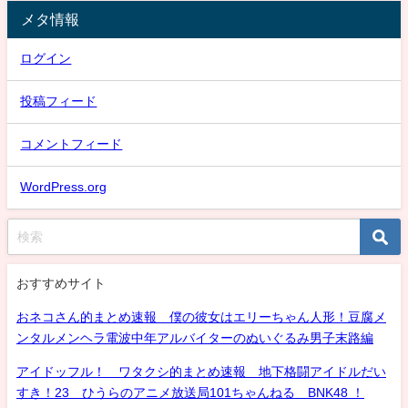
メタ情報
ログイン
投稿フィード
コメントフィード
WordPress.org
おすすめサイト
おネコさん的まとめ速報 僕の彼女はエリーちゃん人形！豆腐メ
ンタルメンヘラ電波中年アルバイターのぬいぐるみ男子末路編
アイドッフル！ ワタクシ的まとめ速報 地下格闘アイドルだい
すき！23 ひうらのアニメ放送局101ちゃんねる BNK48 ！