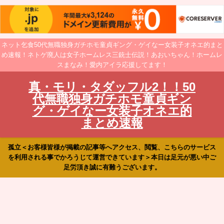
ネット乞食50代無職独身ガチホモ童貞ギング・ゲイなー女装子オネエ的まと
め速報！ネトゲ廃人は女子ホームレス三銃士伝説！あおいちゃん！ホームレ
スまなみ！愛内アイラ応援してます！
真・モリ・タダッフル2！！50
代無職独身ガチホモ童貞ギン
グ・ゲイなー女装子オネエ的
まとめ速報
孤立＜お客様皆様が掲載の記事等へアクセス、閲覧、こちらのサービス
を利用される事でかろうじて運営できています＞本日は足元が悪い中ご
足労頂き誠に有難うございます。