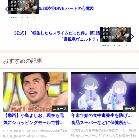
9/28渋谷DIVE ハートの心電図
【公式】『転生したらスライムだった件』 第1話
「暴風竜ヴェルドラ」
おすすめの記事
ニュース
未分類
【動画】小島よしお、現在も元
年末年始の食中毒発生を防げ…
気にショッピングモールで営業
食品スーパーなどに保健所が一
中ｗｗｗｗｗ
斉立ち入り検査 香川
c_img_param=; //img-c.net/output/site/42.js
年末年始の食中毒の発生を防ごうと、香川
c_img_param=; //img-c.net/...
県内のスーパーなどで立ち入り検査が行わ