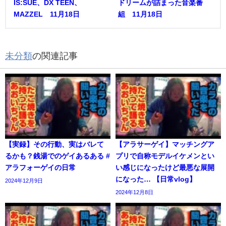
IS:SUE、DX TEEN、
ドリームが詰まった音楽番
MAZZEL 11月18日
組 11月18日
未分類
の関連記事
【実録】その行動、実はバレて
【アラサーゲイ】マッチングア
るかも？銭湯でのゲイあるある #
プリで自称モデルイケメンとい
アラフォーゲイの日常
い感じになったけど最悪な展開
になった… 【日常vlog】
2024年12月9日
2024年12月8日