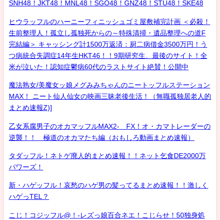
SNH48！JKT48！MNL48！SGO48！GNZ48！STU48！SKE48
ヒウラッフルのハーニーフィニッシュゴミ屋敷補完計画 ＜必殺！
生前整理人！孤立し孤独死からの～特殊清掃・遺品整理への道F
完結編＞ キャッシング計1500万返済：厨二病借金3500万円！う
つ病統合失調症14年生HKT46！！9期研究生、最後のサイト！全
米が泣いた！認知症鬱病60代のラストサイト絶賛！公開中
魔法熟女/美魔女ッ娘メグみみちゃんのニートッフルステーション
MAX！ ニート仙人仙女の映画三昧老後生活！（無職孤独居老人的
まとめ速報Z)]
乙女系腐男子のオカマッフルMAX2- FX！オ・カマトレーダーの
逆襲！！ 極道のオカマたち編（おもしろ動画まとめ速報）
タダッフル！ネトゲ廃人的まとめ速報！！ネット乞食DE2000万
パワーズ！
新・ハゲッフル！哀愁のハゲ男の髪ってるまとめ速報！！激しく
ハゲっTEL？
こじ！コジッフル@！-レズっ娘百合ネエ！こじらせ！50独身処