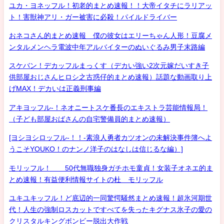
ユカ・ヨネッフル！初老的まとめ速報！！大帝イタチにラリアッ
ト！害獣神アリ・ガー被害に必殺！パイルドライバー
おネコさん的まとめ速報 僕の彼女はエリーちゃん人形！豆腐メ
ンタルメンヘラ電波中年アルバイターのぬいぐるみ男子末路編
スケバン！デカッフルまっくす（デカい強い2次元嫁だいすき子
供部屋おじさんヒロシ之古惑仔的まとめ速報）話題な動画取り上
げMAX！デカいは正義刑事編
アキヨッフル-！ネオニートスケ番長のエキストラ芸能情報局！
（子ども部屋おばさんの自宅警備員的まとめ速報）
[ヨシヨシロッフル-！！-素浪人勇者カツオンの未解決事件簿へよ
うこそYOUKO！のナンノ洋子のはなしは信じるな編）]
モリッフル！ 50代無職独身ガチホモ童貞！女装子オネエ的ま
とめ速報！有益便利情報サイトの杜 モリッフル
ユキユキッフル！ど底辺的一同驚愕騒然まとめ速報！超氷河期世
代！人生の強制ロスカットですべてを失ったキグナス氷子の愛の
クリスタルキングボンビー脱出大作戦