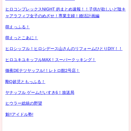
ヒロコンプレックスNIGHT 的まとめ速報！！子供が欲しいど陰キ
ャアラフィフ女子のめざせ！専業主婦！婚活計画編
萌えっふる！
萌えっとこあに！
ヒロシッフル！ヒロシデース山さんのリフォームひとりDIY！！
ヒロユキユキッフルMAX！スーパークッキング！
徹夜DEテツヤッフル!！レトロ館2号店！
剛Q超児ともっふる！
ヤナッフル ゲームだいすき6！放送局
ヒウラー総統の野望
魁!!アイドル塾!