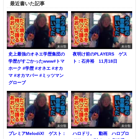
最近書いた記事
未分類
未分類
史上最強のオネエ学歴集団の
夜明け前のPLAYERS ゲス
学歴がすごかったwww#トマ
ト：石井裕 11月18日
ホーク #学歴 #オネエ #オカ
マ #オカマバー #ミッツマン
グローブ
未分類
未分類
プレミアMelodiX! ゲスト：
ハロドリ。 動画 ハロプロ