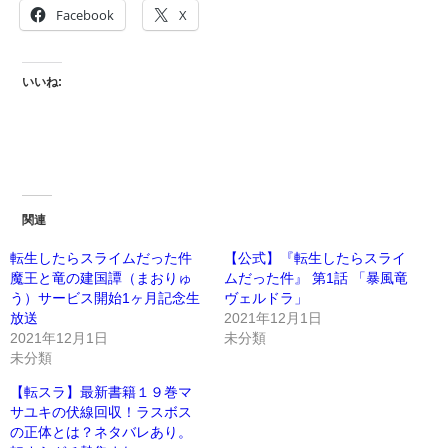
Facebook
X
いいね:
関連
転生したらスライムだった件
【公式】『転生したらスライ
魔王と竜の建国譚（まおりゅ
ムだった件』 第1話 「暴風竜
う）サービス開始1ヶ月記念生
ヴェルドラ」
放送
2021年12月1日
2021年12月1日
未分類
未分類
【転スラ】最新書籍１９巻マ
サユキの伏線回収！ラスボス
の正体とは？ネタバレあり。