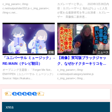
世界的権威が緊急来日 3月28日
c_img_param=; //img-
カズレーザーと学ぶ。 2023年3月28日内
c.net/output/site/202.js c_img_param=;
容：カズレーザーと 知ればちょっと人生
//img-c.net...
が変わる最新研究を学ぶ出演者：カズレー
ザー 斉藤慎二新井恵...
芸能
ニュース
「ユニバーサル ミュージック」 -
【画像】実写版ブラックジャッ
RE-MAIN（テレビ朝日）
ク、なぜかドクターキリコを女
にしてしまう
オープニング主題歌：「Forget Me Not」
c_img_param=; //img-
ENHYPEN（ユニバーサル ミュージック）
c.net/output/category/anime.js
Source: https://kakaku...
c_img_param=; //img...
xrea