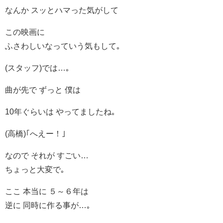
なんか スッとハマった気がして
この映画に
ふさわしいなっていう気もして｡
(スタッフ)では…｡
曲が先で ずっと 僕は
10年ぐらいは やってましたね｡
(高橋)｢へえー！｣
なので それが すごい…
ちょっと大変で｡
ここ 本当に ５～６年は
逆に 同時に作る事が…｡