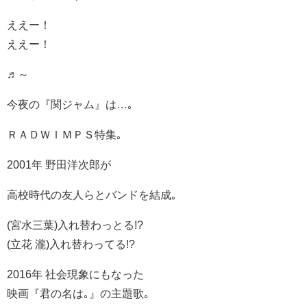
ええー！
ええー！
♬～
今夜の『関ジャム』は…｡
ＲＡＤＷＩＭＰＳ特集｡
2001年 野田洋次郎が
高校時代の友人らとバンドを結成｡
(宮水三葉)入れ替わっとる!?
(立花 瀧)入れ替わってる!?
2016年 社会現象にもなった
映画『君の名は｡』の主題歌｡