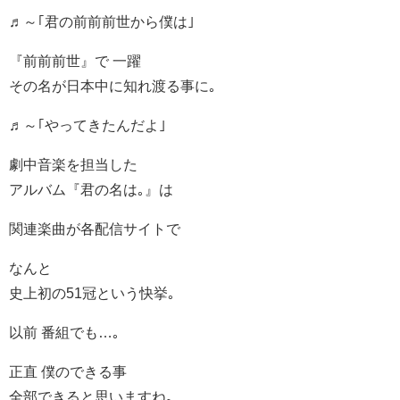
♬～｢君の前前前世から僕は｣
『前前前世』で 一躍
その名が日本中に知れ渡る事に｡
♬～｢やってきたんだよ｣
劇中音楽を担当した
アルバム『君の名は｡』は
関連楽曲が各配信サイトで
なんと
史上初の51冠という快挙｡
以前 番組でも…｡
正直 僕のできる事
全部できると思いますね｡