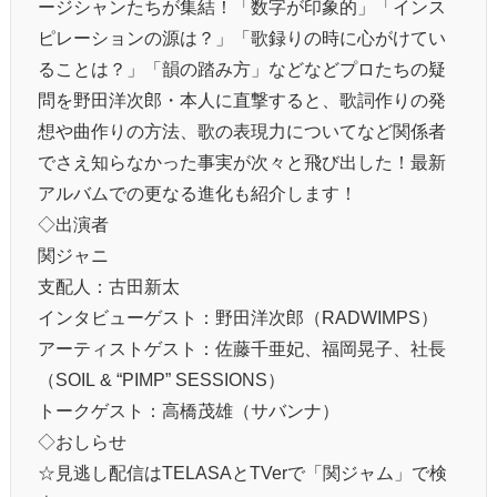
ージシャンたちが集結！「数字が印象的」「インス
ピレーションの源は？」「歌録りの時に心がけてい
ることは？」「韻の踏み方」などなどプロたちの疑
問を野田洋次郎・本人に直撃すると、歌詞作りの発
想や曲作りの方法、歌の表現力についてなど関係者
でさえ知らなかった事実が次々と飛び出した！最新
アルバムでの更なる進化も紹介します！
◇出演者
関ジャニ∞
支配人：古田新太
インタビューゲスト：野田洋次郎（RADWIMPS）
アーティストゲスト：佐藤千亜妃、福岡晃子、社長
（SOIL & “PIMP” SESSIONS）
トークゲスト：高橋茂雄（サバンナ）
◇おしらせ
☆見逃し配信はTELASAとTVerで「関ジャム」で検