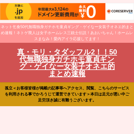
ネット乞食50代無職独身ガチホモ童貞ギング・ゲイなー女装子オネエ的まと
め速報！ネトゲ廃人は女子ホームレス三銃士伝説！あおいちゃん！ホームレ
スまなみ！愛内アイラ応援してます！
真・モリ・タダッフル2！！50
代無職独身ガチホモ童貞ギン
グ・ゲイなー女装子オネエ的
まとめ速報
孤立＜お客様皆様が掲載の記事等へアクセス、閲覧、こちらのサービス
を利用される事でかろうじて運営できています＞本日は足元が悪い中ご
足労頂き誠に有難うございます。