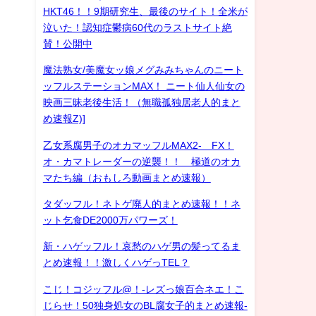
HKT46！！9期研究生、最後のサイト！全米が
泣いた！認知症鬱病60代のラストサイト絶
賛！公開中
魔法熟女/美魔女ッ娘メグみみちゃんのニート
ッフルステーションMAX！ ニート仙人仙女の
映画三昧老後生活！（無職孤独居老人的まと
め速報Z)]
乙女系腐男子のオカマッフルMAX2- FX！
オ・カマトレーダーの逆襲！！ 極道のオカ
マたち編（おもしろ動画まとめ速報）
タダッフル！ネトゲ廃人的まとめ速報！！ネ
ット乞食DE2000万パワーズ！
新・ハゲッフル！哀愁のハゲ男の髪ってるま
とめ速報！！激しくハゲっTEL？
こじ！コジッフル@！-レズっ娘百合ネエ！こ
じらせ！50独身処女のBL腐女子的まとめ速報-