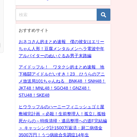
おすすめサイト
おネコさん的まとめ速報 僕の彼女はエリー
ちゃん人形！豆腐メンタルメンヘラ電波中年
アルバイターのぬいぐるみ男子末路編
アイドッフル！ ワタクシ的まとめ速報 地
下格闘アイドルだいすき！23 ひうらのアニ
メ放送局101ちゃんねる BNK48 ！SNH48！
JKT48！MNL48！SGO48！GNZ48！
STU48！SKE48
ヒウラッフルのハーニーフィニッシュゴミ屋
敷補完計画 ＜必殺！生前整理人！孤立し孤独
死からの～特殊清掃・遺品整理への道F完結編
＞ キャッシング計1500万返済：厨二病借金
3500万円！うつ病統合失調症14年生