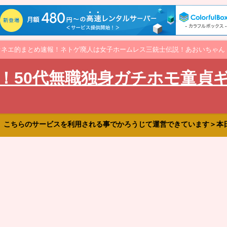
オネエ的まとめ速報！ネトゲ廃人は女子ホームレス三銃士伝説！あおいちゃん
！50代無職独身ガチホモ童貞
、こちらのサービスを利用される事でかろうじて運営できています＞本