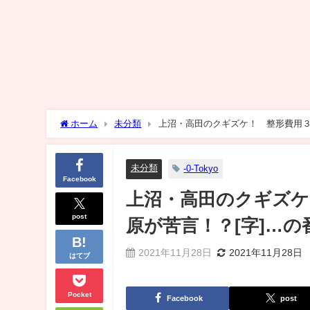
ホーム
未分類
上沼・高田のクギズケ！ 整形費用３
未分類
-0-Tokyo
Facebook
上沼・高田のクギズケ
post
原が苦言！？[字]…
2021年11月28日
2021年11月28日
はてブ
Pocket
Facebook
post