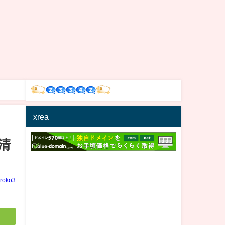
xrea
清
iroko3