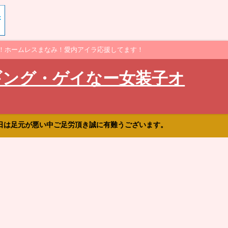
！ホームレスまなみ！愛内アイラ応援してます！
ギング・ゲイなー女装子オ
日は足元が悪い中ご足労頂き誠に有難うございます。