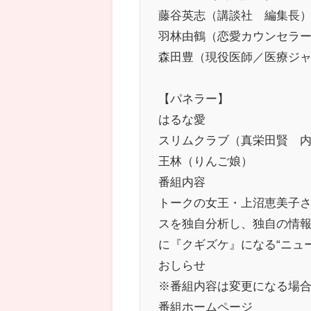
藤谷英志（講談社 編集長
羽林由鶴（恋愛カウンセラ
森田豊（現役医師／医療ジ
【パネラー】
はるな愛
スリムクラブ（真栄田賢 
王林（りんご娘）
番組内容
トークの女王・上沼恵美子
スを独自分析し、独自の情
に『クギズケ』になる“ニュ
おしらせ
※番組内容は変更になる場
番組ホームページ