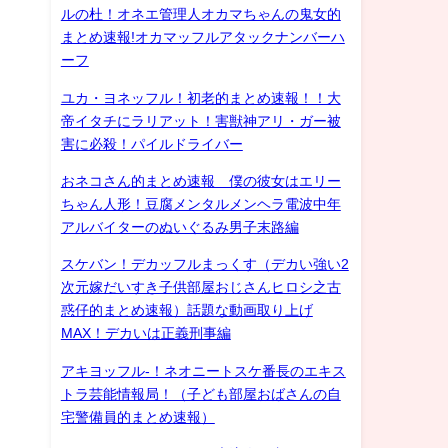
ルの杜！オネエ管理人オカマちゃんの鬼女的
まとめ速報!オカマッフルアタックナンバーハ
ーフ
ユカ・ヨネッフル！初老的まとめ速報！！大
帝イタチにラリアット！害獣神アリ・ガー被
害に必殺！パイルドライバー
おネコさん的まとめ速報 僕の彼女はエリー
ちゃん人形！豆腐メンタルメンヘラ電波中年
アルバイターのぬいぐるみ男子末路編
スケバン！デカッフルまっくす（デカい強い2
次元嫁だいすき子供部屋おじさんヒロシ之古
惑仔的まとめ速報）話題な動画取り上げ
MAX！デカいは正義刑事編
アキヨッフル-！ネオニートスケ番長のエキス
トラ芸能情報局！（子ども部屋おばさんの自
宅警備員的まとめ速報）