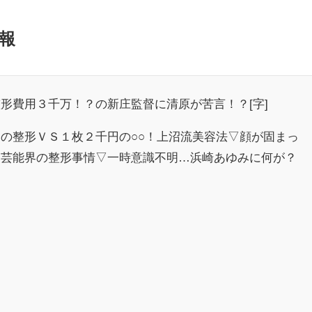
報
形費用３千万！？の新庄監督に清原が苦言！？[字]
の整形ＶＳ１枚２千円の○○！上沼流美容法▽顔が固まっ
＆芸能界の整形事情▽一時意識不明…浜崎あゆみに何が？