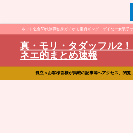
ネット乞食50代無職独身ガチホモ童貞ギング・ゲイなー女装子
真・モリ・タダッフル2！
ネエ的まとめ速報
孤立＜お客様皆様が掲載の記事等へアクセス、閲覧