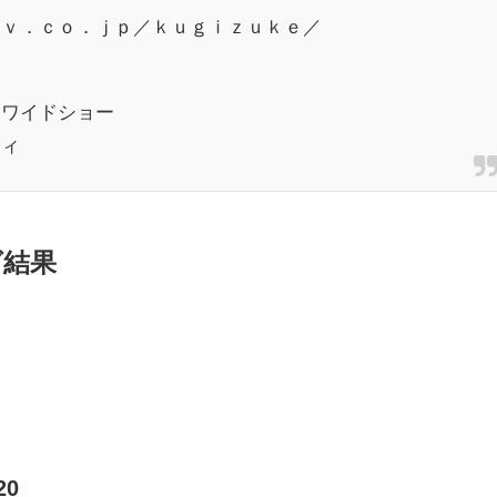
ｔｖ．ｃｏ．ｊｐ／ｋｕｇｉｚｕｋｅ／
・ワイドショー
ティ
グ結果
0