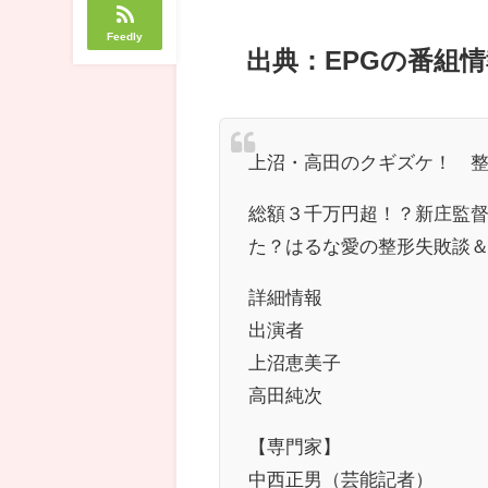
Feedly
出典：EPGの番組情
上沼・高田のクギズケ！ 整
総額３千万円超！？新庄監督
た？はるな愛の整形失敗談
詳細情報
出演者
上沼恵美子
高田純次
【専門家】
中西正男（芸能記者）