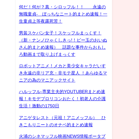
何だ！何が？真・シロッフル！！ 永遠の
無職童貞- ぼっちなニート的まとめ速報！一
生童貞上等夜露死苦！
男装スケバン女子！スケッフルまっくす！
（新・ナンノひゃくしきっ!！ビー玉のおいぬ
さん的まとめ速報） 話題な事件からおもし
ろ動画まで取り上げまっくす
ロボットアニメ！メカと美少女キャラだいす
き永遠の非リア充・非モテ星人 ！あらゆるマ
ニアの為のマニアックサイト
ハルッフル-専業主夫的YOUTUBERまとめ速
報！キモデブロリコンおたく！初老人の介護
生活！激動の1750日
アニゲタレスト（元祖！アニメッフル） ひ
きこもりニートのオナベ的まとめ速報
火浦のシネマッフル映画NEWS情報ポータブ