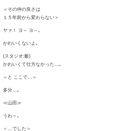
＜その仲の良さは
１５年前から変わらない＞
ヤァ！ ヨ～ ヨ～｡
かわいくないよ｡
(スタジオ:薮)
かわいくて仕方なかった…｡
＜と ここで…＞
多分…｡
≪山田≫
うわ～｡
＜…でした＞