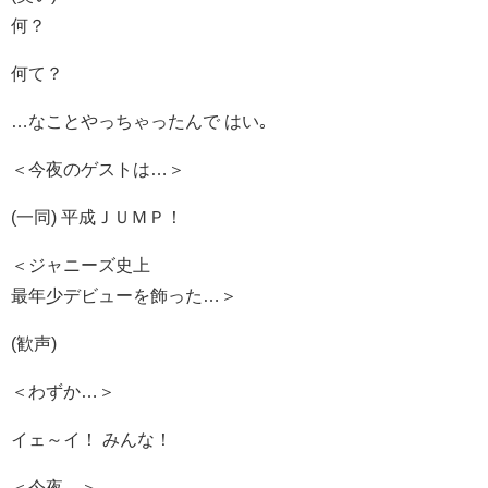
何？
何て？
…なことやっちゃったんで はい｡
＜今夜のゲストは…＞
(一同) 平成ＪＵＭＰ！
＜ジャニーズ史上
最年少デビューを飾った…＞
(歓声)
＜わずか…＞
イェ～イ！ みんな！
＜今夜…＞