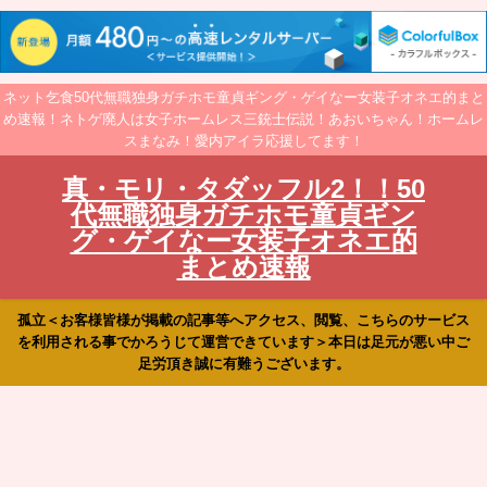
ネット乞食50代無職独身ガチホモ童貞ギング・ゲイなー女装子オネエ的まと
め速報！ネトゲ廃人は女子ホームレス三銃士伝説！あおいちゃん！ホームレ
スまなみ！愛内アイラ応援してます！
真・モリ・タダッフル2！！50
代無職独身ガチホモ童貞ギン
グ・ゲイなー女装子オネエ的
まとめ速報
孤立＜お客様皆様が掲載の記事等へアクセス、閲覧、こちらのサービス
を利用される事でかろうじて運営できています＞本日は足元が悪い中ご
足労頂き誠に有難うございます。