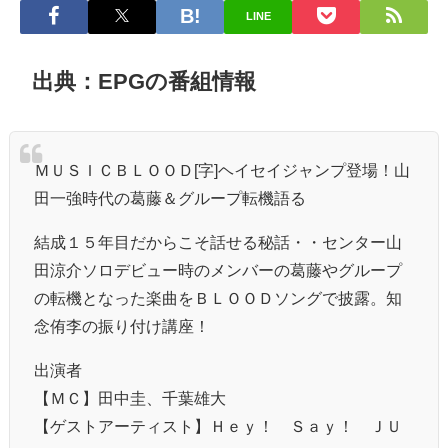
LINE
出典：EPGの番組情報
ＭＵＳＩＣＢＬＯＯＤ[字]ヘイセイジャンプ登場！山
田一強時代の葛藤＆グループ転機語る
結成１５年目だからこそ話せる秘話・・センター山
田涼介ソロデビュー時のメンバーの葛藤やグループ
の転機となった楽曲をＢＬＯＯＤソングで披露。知
念侑李の振り付け講座！
出演者
【ＭＣ】田中圭、千葉雄大
【ゲストアーティスト】Ｈｅｙ！ Ｓａｙ！ ＪＵ