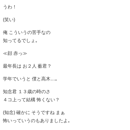
うわ！
(笑い)
俺 こういうの苦手なの
知ってるでしょ｡
≪顔 赤っ≫
最年長は お２人 薮君？
学年でいうと 僕と高木…｡
知念君 １３歳の時のさ
４コ上って結構 怖くない？
(知念) 確かに そうですね まぁ
怖いっていうのもありましたよ｡